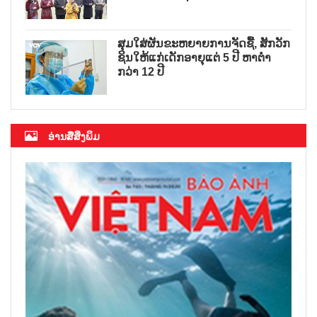
ສຸມໃສ່ຜັນຂະຫຍາຍການຈັດຊື້, ສັກວັກ
ຊິນໃຫ້ແກ່ເດັກອາຍຸແຕ່ 5 ປີ ຫາຕ່ຳ
ກວ່າ 12 ປີ
ອ່ານສື່ສິ່ງພິມ