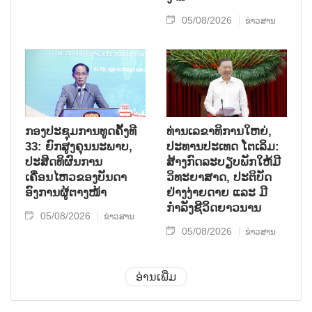
05/08/2026
ຂ່າວສານ
ກອງປະຊຸມການທູດຄັ້ງທີ
ທ່ານເລຂາທິການໃຫຍ່,
33: ຍົກສູງຄຸນນະພາບ,
ປະທານປະເທດ ໂຕເລິມ:
ປະສິດທິຜົນການ
ສ້າງກົດລະບຽບພັກໃຫ້ມີ
ເຄື່ອນໄຫວຂອງບັນດາ
ວິທະຍາສາດ, ປະຕິບັດ
ອົງການຜູ້ຕາງໜ້າ
ຢ່າງງ່າຍດາຍ ແລະ ມີ
ກຳລັງຊີວິດຍາວນານ
05/08/2026
ຂ່າວສານ
05/08/2026
ຂ່າວສານ
ອ່ານເພີ່ມ