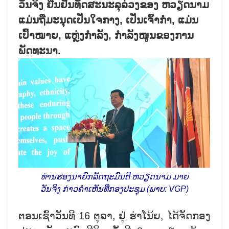
ວັນຈິງ ຢືນຢັນທັດສະນະລຸລ່ວງຂອງ ຫວຽດນາມ
ແມ່ນຖືມະນຸດເປັນໃຈກາງ, ເປັນເຈົ້າກຳ, ແມ່ນ
ເປົ້າໝາຍ, ແຫຼ່ງກຳລັງ, ກຳລັງໜູນຂອງການ
ພັດທະນາ.
ທ່ານຮອງນາຍົກລັດຖະມົນຕີ ຫວຽດນາມ ມາຍ
ວັນຈິງ ກ່າວຄຳເຫັນທີ່ກອງປະຊຸມ (ພາບ: VGP)
ຕອນເຊົ້າວັນທີ 16 ຕຸລາ, ຢູ່ ຮ່າໂນ້ຍ, ໄດ້ຈັດກອງ