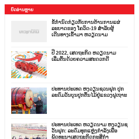
ບົດອ່ານຫຼາຍ
ຂໍ້ກຳນົດກ່ຽວກັບການຕ້ານການແຜ່
ລະບາດຂອງ ໂຄວິດ-19 ສຳລັບຜູ້
ເດີນທາງເຂົ້າມາ ຫວຽດນາມ
ປີ 2022, ເສດຖະກິດ ຫວຽດນາມ
ເລີ່ມຕົ້ນດ້ວຍຄວາມສະດວກດີ
ປະທານປະເທດ ຫງວຽນຊວນຟຸກ ປຸກ
ລະດົມວັນບຸນປູກຕົ້ນໄມ້ຢູ່ແຂວງຝູເຖາະ
ປະທານປະເທດ ຫວຽດນາມ ຫງວຽນຊ
ວັນຟຸກ: ລະດົມທຸກແຫຼ່ງກຳລັງເພື່ອ
ພັດທະນາເສດຖະກິດກະສິກຳ