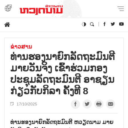
ຂ່າວສານ
ທ່ານຮອງນາຍົກລັດຖະມົນຕີ
ມາຍວັນຈິງ ເຂົ້າຮ່ວມກອງ
ປະຊຸມລັດຖະມົນຕີ ອາຊຽນ
ກ່ຽວກັບກິລາ ຄັ້ງທີ 8
17/10/2025
ທ່ານຮອງນາຍົກລັດຖະມົນຕີ ຫວຽດນາມ ມາຍ