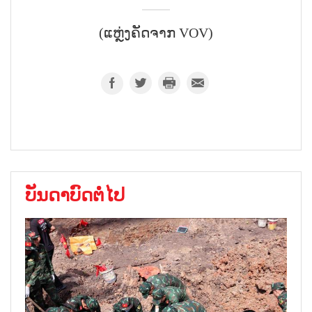
(ແຫຼ່ງຄັດຈາກ VOV)
ບັນດາບົດຕໍ່ໄປ