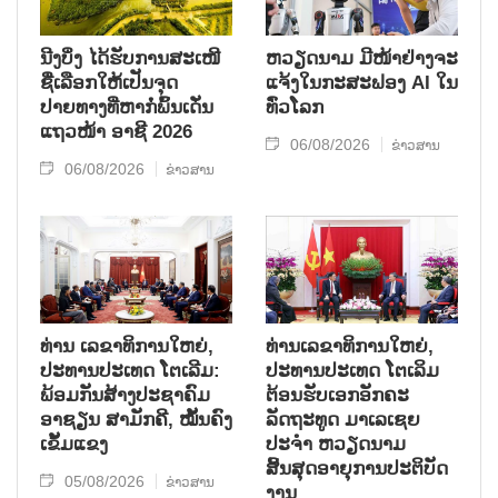
ນີງບິ່ງ ໄດ້ຮັບການສະເໜີ
ຫວຽດນາມ ມີໜ້າຢ່າງຈະ
ຊື່ເລືອກໃຫ້ເປັນຈຸດ
ແຈ້ງໃນກະສະຟອງ AI ໃນ
ປາຍທາງທີ່ຫາກໍ່ພົ້ນເດັ່ນ
ທົ່ວໂລກ
ແຖວໜ້າ ອາຊີ 2026
06/08/2026
ຂ່າວສານ
06/08/2026
ຂ່າວສານ
ທ່ານ ເລຂາທິການໃຫຍ່,
ທ່ານເລຂາທິການໃຫຍ່,
ປະທານປະເທດ ໂຕເລີມ:
ປະທານປະເທດ ໂຕເລິມ
ພ້ອມກັນສ້າງປະຊາຄົມ
ຕ້ອນຮັບເອກອັກຄະ
ອາຊຽນ ສາມັກຄີ, ໝັ້ນຄົງ
ລັດຖະທູດ ມາເລເຊຍ
ເຂັ້ມແຂງ
ປະຈຳ ຫວຽດນາມ
ສິ້ນສຸດອາຍຸການປະຕິບັດ
05/08/2026
ຂ່າວສານ
ງານ