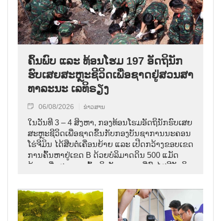
ຄົ້ນ​ພົບ ແລະ ທ້ອນ​ໂຮມ 197 ອັດ​ຖິ​ນັກ​
ຮົບ​ເສຍ​ສະຫຼະ​ຊີ​ວິດ​ເພື່ອ​ຊາດ​ຢູ່​ສວນ​ສາ​
ທາ​ລະ​ນະ ເລ​ທິ​ຣຽງ
06/08/2026
ຂ່າວສານ
ໃນ​ວັນ​ທີ 3 – 4 ສິງ​ຫາ, ກອງ​ທ້ອນ​ໂຮມ​ອັດ​ຖິ​ນັກ​ຮົບ​ເສຍ​
ສະຫຼະ​ຊີ​ວິດ​ເພື່ອ​ຊາດ​ຂຶ້ນ​ກັບ​ກອງ​ບັນ​ຊາ​ການ​ນະ​ຄອນ ​
ໂຮ່​ຈີ​ມິນ ໄດ້​ສືບ​ຕໍ່​ເຄື່ອນ​ຍ້າຍ ແລະ ເປີດກວ້າງ​ຂອບ​ເຂດ​
ການ​ຄົ້ນ​ຫາຢູ່​ເຂດ B ດ້ວຍບໍລິມາດ​ດິນ 500 ແມັດ​
ກ້ອນ ເພື່ອ​ສາມາດເຂົ້າ​ເຖິງ​ບັນ​ດາ​ເຂດ​ທີ່​ສົງ​ໄສ​ມີ​ອັດ​ຖິ​
ນັກ​ຮົບ​ເສຍ​ສະຫຼະ​ຊີ​ວິດ​ເພື່ອ​ຊາດ.