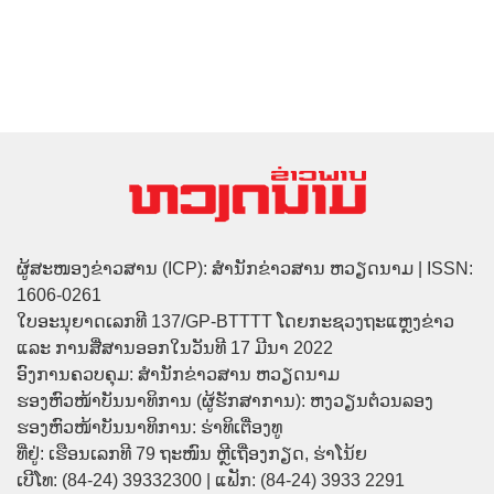
ຜູ້ສະໜອງຂ່າວສານ (ICP): ສຳນັກຂ່າວສານ ຫວຽດນາມ | ISSN:
1606-0261
ໃບອະນຸຍາດເລກທີ 137/GP-BTTTT ໂດຍກະຊວງຖະແຫຼງຂ່າວ
ແລະ ການສື່ສານອອກໃນວັນທີ 17 ມີນາ 2022
ອົງການຄວບຄຸມ: ສຳນັກຂ່າວສານ ຫວຽດນາມ
ຮອງຫົວໜ້າບັນນາທິການ (ຜູ້ຮັກສາການ): ຫງວຽນຕ໋ວນລອງ
ຮອງຫົວໜ້າບັນນາທິການ: ຮ່າທິເຕື່ອງທູ
ທີ່ຢູ່: ເຮືອນເລກທີ 79 ຖະໜົນ ຫຼີເຖື່ອງກຽດ, ຮ່າໂນ້ຍ
ເບີໂທ: (84-24) 39332300 | ແຟັກ: (84-24) 3933 2291