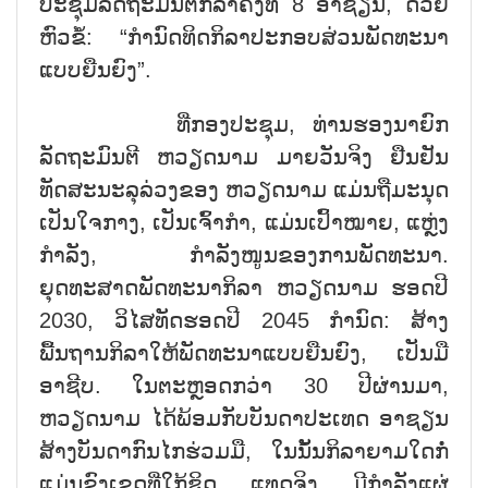
ປະຊຸມລັດຖະມົນຕີກິລາຄັ້ງທີ 8 ອາຊຽນ, ດ້ວຍ
ຫົວຂໍ້: “ກຳນົດທິດກິລາປະກອບສ່ວນພັດທະນາ
ແບບຍືນຍົງ”.
ທີ່ກອງປະຊຸມ, ທ່ານຮອງນາຍົກ
ລັດຖະມົນຕີ ຫວຽດນາມ ມາຍວັນຈິງ ຢືນຢັນ
ທັດສະນະລຸລ່ວງຂອງ ຫວຽດນາມ ແມ່ນຖືມະນຸດ
ເປັນໃຈກາງ, ເປັນເຈົ້າກຳ, ແມ່ນເປົ້າໝາຍ, ແຫຼ່ງ
ກຳລັງ, ກຳລັງໜູນຂອງການພັດທະນາ.
ຍຸດທະສາດພັດທະນາກິລາ ຫວຽດນາມ ຮອດປີ
2030, ວິໄສທັດຮອດປີ 2045 ກຳນົດ: ສ້າງ
ພື້ນຖານກິລາໃຫ້ພັດທະນາແບບຍືນຍົງ, ເປັນມື
ອາຊີບ. ໃນຕະຫຼອດກວ່າ 30 ປີຜ່ານມາ,
ຫວຽດນາມ ໄດ້ພ້ອມກັບບັນດາປະເທດ ອາຊຽນ
ສ້າງບັນດາກົນໄກຮ່ວມມື, ໃນນັ້ນກິລາຍາມໃດກໍ່
ແມ່ນຂົງເຂດທີ່ໃກ້ຊິດ, ແທດຈິງ, ມີກຳລັງແຜ່