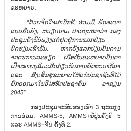
ຂະຫຍາຍ.
“ດ້ວຍຈິດໃຈສາມັກຄີ, ຮ່ວມມື, ພັດທະນາ
ແບບຍືນຍົງ, ຫວຽດນາມ ປາດຖະໜາວ່າ ກອງ
ປະຊຸມຄັ້ງນີ້ບໍ່ພຽງແຕ່ຢຸດຢູ່ການແລກປ່ຽນ
ບົດຮຽນເທົ່ານັ້ນ, ຫາກຍັງແລກປ່ຽນບັນດາມ
າດຕະການລະອຽດ ເພື່ອຜັນຂະຫຍາຍບັນດາ
ເປົ້າໝາຍບຸລິມະສິດກ່ຽວກັບການພັດທະນາກິລາ
ແລະ ສົ່ງເສີມສຸຂະພາບໃຫ້ແກ່ປະຊາຊົນທີ່ໄດ້
ຍົກອອກມາໃນວິໄສທັດປະຊາຄົມ ອາຊຽນ
2045”.
ກອງປະຊຸມຈະຮັບຮອງເອົາ 3 ຖະແຫຼງ
ການຮ່ວມ: AMMS-8, AMMS+ຍີ່ປຸ່ນຄັ້ງທີ 5
ແລະ AMMS+ຈີນ ຄັ້ງທີ 2.