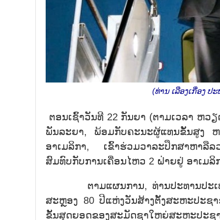
(ທ່ານ ເລືອງເກື່ອງ
ຕອນເຊົ້າວັນທີ 22 ກັນຍາ (ຕາມເວລາ ຫວ
ພັນລະຍາ, ພ້ອມກັບຄະນະຜູ້ແທນຂັ້ນສູ
ອາເມລິກາ, ເຂົ້າຮ່ວມວາລະປຶກສາຫາລື
ສົມທົບກັບການເຄື່ອນໄຫວ 2 ຝ່າຍຢູ່ ອາເມລິ
ຕາມແຜນການ, ທ່ານປະທານປະເທດ ຈະເຂ
ສະຫຼອງ 80 ປີແຫ່ງວັນສ້າງຕັ້ງສະຫະປະຊາ
ຂັ້ນສຸດຍອດຂອງສະມັດຊາໃຫຍ່ສະຫະປະຊາຊາ