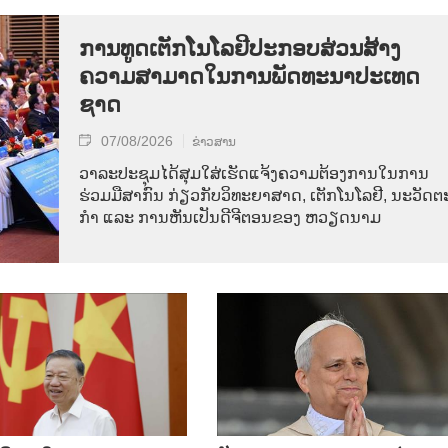
ການ​ທູດ​ເຕັກ​ໂນ​ໂລ​ຢີ​ປະ​ກອບ​ສ່ວນ​ສ້າງ​
ຄວາມ​ສາ​ມາດ​ໃນ​ການ​ພັດ​ທະ​ນາ​ປະ​ເທດ​
ຊາດ
07/08/2026
ຂ່າວສານ
ວາ​ລະ​ປະ​ຊຸມ​ໄດ້​ສຸມ​ໃສ່​ເຮັດ​ແຈ້ງ​ຄວາມ​ຕ້ອງ​ການ​ໃນ​ການ​
ຮ່ວມ​ມື​ສາ​ກົນ ກ່ຽວ​ກັບ​ວິ​ທະ​ຍາ​ສາດ, ເຕັກ​ໂນ​ໂລ​ຢີ, ນະ​ວັດ​ຕະ
ກຳ ແລະ ການ​ຫັນ​ເປັນ​ດີ​ຈີ​ຕອນ​ຂອງ ຫວຽດ​ນາມ