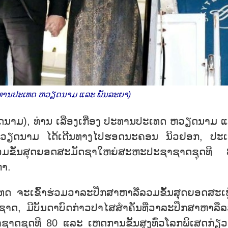
 ປະທານປະເທດ ຫວຽດນາມ ແລະ ພັນລະຍາ)
ຽດນາມ), ທ່ານ ເລືອງເກື່ອງ ປະທານປະເທດ ຫວຽດນາມ 
ງ ຫວຽດນາມ ໄດ້ເດີນທາງໄປຮອດນະຄອນ ນິວຢອກ, ປະ
ລວມຂັ້ນສຸດຍອດສະມັດຊາໃຫຍ່ສະຫະປະຊາຊາດຊຸດທີ 
ກາ.
ົ້າຮ່ວມວາລະປຶກສາຫາລືລວມຂັ້ນສຸດຍອດສະເຫ
ຊາດ, ມີບັນດາບົດກ່າວປາໄສສຳຄັນທີ່ວາລະປຶກສາຫາລື
ດຊຸດທີ 80 ແລະ ເຫດການຂັ້ນສູງທົ່ວໂລກພິເສດກ່ຽວ