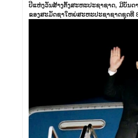
ປີແຫ່ງວັນສ້າງຕັ້ງສະຫະປະຊາຊາດ, ມີບັນດ
ຂອງສະມັດຊາໃຫຍ່ສະຫະປະຊາຊາດຊຸດທີ 