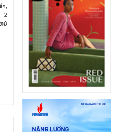
້າ,
ະ 2
ຫຍ່