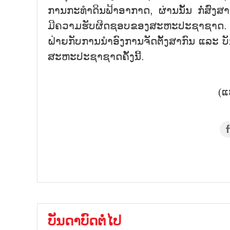
ການກະທຳດິນຟ້າອາກາດ, ຜ່ານນັ້ນ ກໍ່ສົ່ງ
ມີຄວາມຮັບຜິດຊອບຂອງສະຫະປະຊາຊາດ. ພ
ຝ່າຍກັບການນຳອົງການຈັດຕັ້ງສາກົນ ແລະ ບ
ສະຫະປະຊາຊາດຄັ້ງນີ້.
(ແ
ບັນດາບົດຕໍ່ໄປ