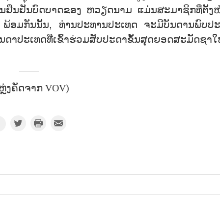
ສານຢືນຢັນບົດບາດຂອງ ຫວຽດນາມ ແມ່ນສະມາຊິກທີ່ຕັ້ງໜ
້ອມກັນນັ້ນ, ທ່ານປະທານປະເທດ ຈະມີບັນດານພົບປ
ັນດາປະເທດທີ່ເຂົ້າຮ່ວມສັບປະດາຂັ້ນສຸດຍອດສະມັດຊາໃ
ຫຼ່ງຄັດຈາກ VOV)