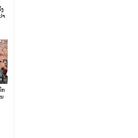
້ງ
ປາ
ັກ​
ນ​