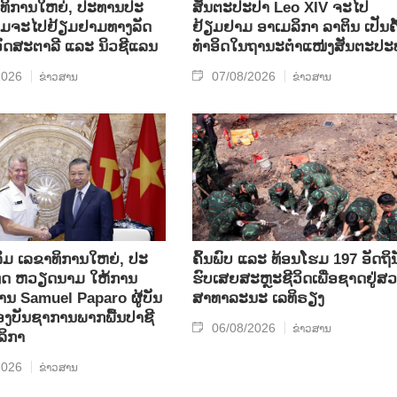
​ທິ​ການ​ໃຫຍ່, ປ​ະ​ທານ​ປະ​
ສັນຕະປະປາ Leo XIV ຈະໄປ
ມ​ຈະ​ໄປ​ຢ້ຽມ​ຢາມ​ທາງ​ລັດ​
ຢ້ຽມຢາມ ອາເມລິກາ ລາຕິນ ເປັນຄັ
 ອົດ​ສະ​ຕາ​ລີ ແລະ ນິວ​ຊີ​ແລນ
ທຳອິດໃນຖານະຕຳແໜ່ງສັນຕະປະ
2026
07/08/2026
ຂ່າວສານ
ຂ່າວສານ
ິມ ເລ​ຂາ​ທິ​ການ​ໃຫຍ່, ປະ​
ຄົ້ນ​ພົບ ແລະ ທ້ອນ​ໂຮມ 197 ອັດ​ຖິ​ນ
ທດ ​ຫວຽດ​ນາມ ໃຫ້​ການ​
ຮົບ​ເສຍ​ສະຫຼະ​ຊີ​ວິດ​ເພື່ອ​ຊາດ​ຢູ່​ສວ
ທ່ານ Samuel Paparo ຜູ້​ບັນ​
ສາ​ທາ​ລະ​ນະ ເລ​ທິ​ຣຽງ
​ບັນ​ຊາ​ການພາກ​ພື້ນ​ປາ​ຊີ​
06/08/2026
ຂ່າວສານ
ລິ​ກາ
2026
ຂ່າວສານ