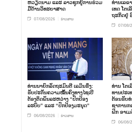
ຫວຽດ​ນາມ ແລະ ລາວ​ຊຸກ​ຍູ້​ການ​ຮ່ວມ​
ທ່ານ​ເລ​ຂາ
ມື​ດ້ານວ​ິ​ທະ​ຍາ​ສາດ
ເທດ ໂຕ​ເລິ
ຖະ​ກິດ​ຢູ່
07/08/2026
ຂ່າວສານ
07/08/
ທ່ານນາຍົກລັດຖະມົນຕີ ເລມິນຮຶງ:
ທ່ານ ໂຕ​ເລ
ຮັບປະກັນຄວາມໝັ້ນຄົງທາງໄຊເບີ
ທານ​ປະ​ເ
ຕ້ອງຕິດພັນລະຫວ່າງ “ປົກປ້ອງ
ຕ້ອນ​ຮັບ​
ລະບົບ” ແລະ “ປົກປ້ອງມະນຸດ”
ຊາ​ການກອງ
ຟິກ ອາ​ເມ​
06/08/2026
ຂ່າວສານ
06/08/