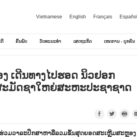
Vietnamese
English
Français
Españo
ດີ
ຄົ້ນພົບ
ວັດທະນະທຳ
ເສດຖະກິດ
ເຫດການ - ບຸກຄົນ
່ອງ ເດີນທາງໄປຮອດ ນິວຢອກ
ສູງສະມັດຊາໃຫຍ່ສະຫະປະຊາຊາດ
ຮ່ວມວາລະປຶກສາຫາລືລວມຂັ້ນສຸດຍອດສະເຫຼີມສະຫຼອງ