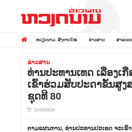
ຫວຽດນາມ- ສັງກາດໃໝ່
ຂ່າວສານ
ສາລະຄະ
ຂ່າວສານ
ທ່ານປະທານເທດ ເລືອງເກື
ເຂົ້າຮ່ວມສັບປະດາຂັ້ນ
ຊຸດທີ 80
22/09/2025
ຕາມແຜນການ, ທ່ານປະທານປະເທດ ຈະເຂົ້າ