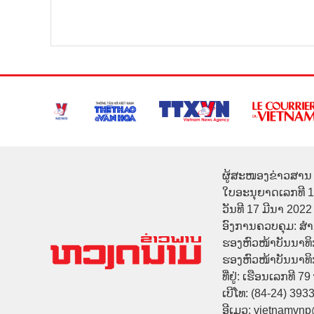
ຜູ້ສະໜອງຂ່າວສານ 
ໃບອະນຸຍາດເລກທີ 
ວັນທີ 17 ມີນາ 2022
ອົງການຄວບຄຸມ: ສ
ຮອງຫົວໜ້າບັນນາທິ
ຮອງຫົວໜ້າບັນນາທິກາ
ທີ່ຢູ່: ເຮືອນເລກທີ 7
ເບີໂທ: (84-24) 393
ອີເມວ: vietnamvn