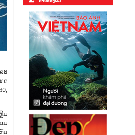
ອ່ານສື່ສິ່ງພິມ
ແລະ
ເທດ
80,
ຼີມ
ລວມ
ກັບ