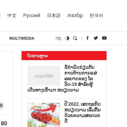
l
中文
Русский
日本語
ភាសាខ្មែរ
한국어
MULTIMEDIA
ບົດອ່ານຫຼາຍ
ຂໍ້ກຳນົດກ່ຽວກັບ
ການຕ້ານການແຜ່
ລະບາດຂອງ ໂຄ
ວິດ-19 ສຳລັບຜູ້
ເດີນທາງເຂົ້າມາ ຫວຽດນາມ
ປີ 2022, ເສດຖະກິດ
ຫວຽດນາມ ເລີ່ມຕົ້ນ
ດ້ວຍຄວາມສະດວກ
ດີ
 80