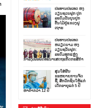
ດ
ປະທານປະເທດ ຫງ
ວຽນຊວນຟຸກ ປຸກ
ລະດົມວັນບຸນປູກ
ຕົ້ນໄມ້ຢູ່ແຂວງຝູ
ເຖາະ
ປະທານປະເທດ
ຫວຽດນາມ ຫງ
ວຽນຊວັນຟຸກ:
ລະດົມທຸກແຫຼ່ງ
ກຳລັງເພື່ອພັດທະນາເສດຖະກິດກະສິກຳ
ສຸມໃສ່ຜັນ
ຂະຫຍາຍການຈັດ
ຊື້, ສັກວັກຊິນໃຫ້ແກ່
ເດັກອາຍຸແຕ່ 5 ປີ
ຫາຕ່ຳກວ່າ 12 ປີ