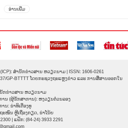
ອ່ານເພີ່ມ
(ICP): ສຳນັກຂ່າວສານ ຫວຽດນາມ | ISSN: 1606-0261
137/GP-BTTTT ໂດຍກະຊວງຖະແຫຼງຂ່າວ ແລະ ການສື່ສານອອກໃນ
ຳນັກຂ່າວສານ ຫວຽດນາມ
ການ (ຜູ້ຮັກສາການ): ຫງວຽນຕ໋ວນລອງ
ນ: ຮ່າທິເຕື່ອງທູ
9 ຖະໜົນ ຫຼີເຖື່ອງກຽດ, ຮ່າໂນ້ຍ
32300 | ແຟັກ: (84-24) 3933 2291
p@gmail.com