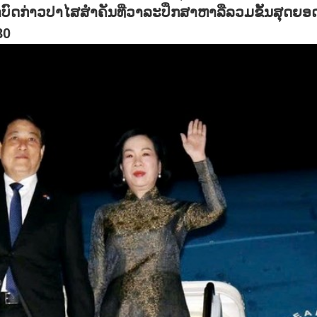
າບົດກ່າວປາໄສສຳຄັນທີ່ວາລະປຶກສາຫາລືລວມຂັ້ນສຸດຍອ
80