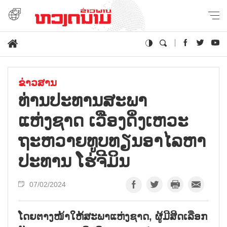
ຂ່າວສານ
ທ່ານປະທານສະພາ
ແຫ່ງຊາດ ເວືອງດິ່ງເຫວະ
ຖະຫວາຍທູບທຽນອາໄລຫາ
ປະທານ ໂຮ່ຈີມິນ
07/02/2024
ໂດຍຕາງໜ້າໃຫ້ສະພາແຫ່ງຊາດ, ຜູ້ມີສິດເລືອກ