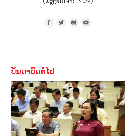
(ແຫຼ່ງຄັດຈາກ VOV)
ບັນດາບົດຕໍ່ໄປ