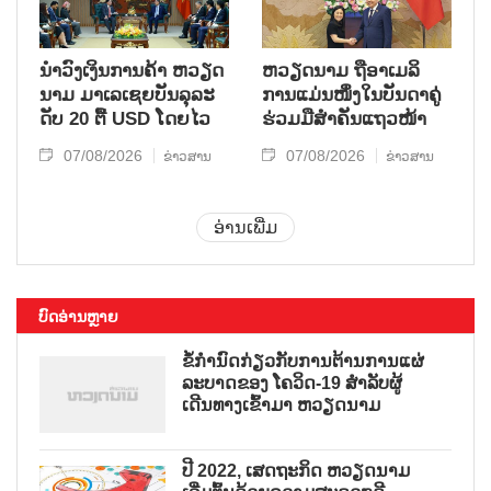
ນຳ​ວົງ​ເງິນ​ການ​ຄ້າ ຫວຽດ​
ຫ​ວຽດ​ນາມ ຖື​ອາ​ເມ​ລິ​
ນາມ ມາ​ເລ​ເຊຍ​ບັນ​ລຸ​ລະ​
ການ​ແມ່ນ​ໜຶ່ງ​ໃນ​ບັນ​ດາ​ຄູ່​
ດັບ 20 ຕື້ USD ໂດຍ​ໄວ
ຮ່ວມ​ມື​ສຳ​ຄັນ​ແຖວ​ໜ້າ
07/08/2026
07/08/2026
ຂ່າວສານ
ຂ່າວສານ
ອ່ານເພີ່ມ
ບົດອ່ານຫຼາຍ
ຂໍ້ກຳນົດກ່ຽວກັບການຕ້ານການແຜ່
ລະບາດຂອງ ໂຄວິດ-19 ສຳລັບຜູ້
ເດີນທາງເຂົ້າມາ ຫວຽດນາມ
ປີ 2022, ເສດຖະກິດ ຫວຽດນາມ