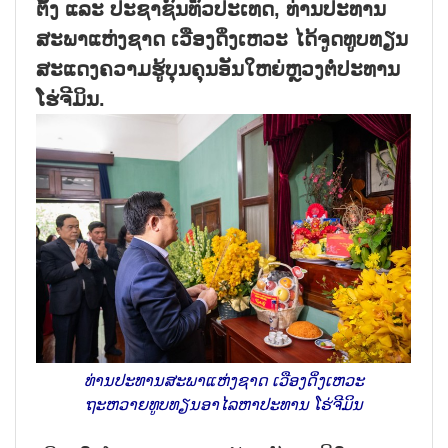
ຕັ້ງ ແລະ ປະຊາຊົນທົ່ວປະເທດ, ທ່ານປະທານ
ສະພາແຫ່ງຊາດ ເວືອງດິ່ງເຫວະ ໄດ້ຈູດທູບທຽນ
ສະແດງຄວາມຮູ້ບຸນຄຸນອັນໃຫຍ່ຫຼວງຕໍ່ປະທານ
ໂຮ່ຈີມິນ.
ທ່ານປະທານສະພາແຫ່ງຊາດ ເວືອງດິ່ງເຫວະ
ຖະຫວາຍທູບທຽນອາໄລຫາປະທານ ໂຮ່ຈີມິນ