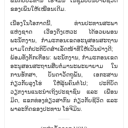
ພັນກັບປະທານ ໂຮ່ຈີມິນ ໃນຊຸມປີບັ້ນປາຍຊີວິດ
ຂອງເພິ່ນໃຫ້ເໝືອນເດີມ.
ເນື່ອງໃນໂອກາດນີ້, ທ່ານປະທານສະພາ
ແຫ່ງຊາດ ເວືອງດິ່ງເຫວະ ໄດ້ອວຍພອນ
ພະນັກງານ, ກຳມະກອນເຂດອະນຸສອນສະຖານ
ຍາມໃດກໍ່ປະຕິບັດສຳເລັດໜ້າທີ່ໃຫ້ເປັນຢ່າງດີ;
ພ້ອມທັງຕັກເຕືອນ: ພະນັກງານ, ກຳມະກອນເຂດ
ອະນຸສອນສະຖານສືບຕໍ່ມານະພະຍາຍາມ ໃນ
ການຮັກສາ, ບັນດາວັດຖຸພັນ, ເອກະສານ
ກ່ຽວກັບລຸງໂຮ່ ໃຫ້ລຸ້ນຄົນຕໍ່ໄປ; ປະຕິບັດ
ວຽກງານແນະນຳເຖິງປະຊາຊົນ ແລະ ເພື່ອນ
ມິດ, ແຂກທ່ອງທ່ຽວສາກົນ ກ່ຽວກັບຊີວິດ ແລະ
ພາລະກິດຂອງປະທານ ໂຮ່ຈີມິນ.