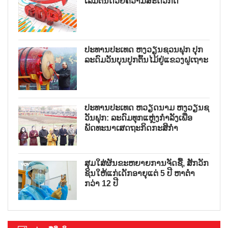
ເລີ່ມຕົ້ນດ້ວຍຄວາມສະດວກດີ
ປະທານປະເທດ ຫງວຽນຊວນຟຸກ ປຸກ
ລະດົມວັນບຸນປູກຕົ້ນໄມ້ຢູ່ແຂວງຝູເຖາະ
ປະທານປະເທດ ຫວຽດນາມ ຫງວຽນຊ
ວັນຟຸກ: ລະດົມທຸກແຫຼ່ງກຳລັງເພື່ອ
ພັດທະນາເສດຖະກິດກະສິກຳ
ສຸມໃສ່ຜັນຂະຫຍາຍການຈັດຊື້, ສັກວັກ
ຊິນໃຫ້ແກ່ເດັກອາຍຸແຕ່ 5 ປີ ຫາຕ່ຳ
ກວ່າ 12 ປີ