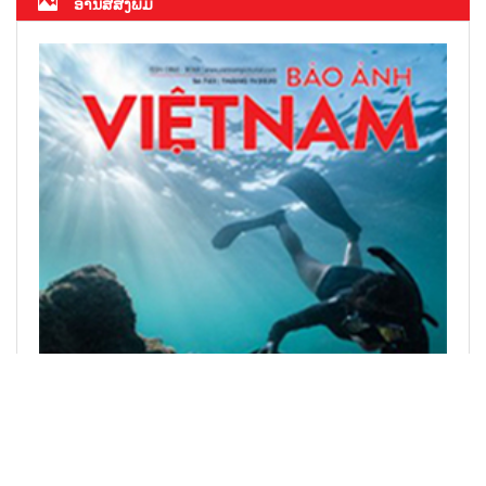
ອ່ານສື່ສິ່ງພິມ