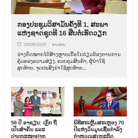
ກອງປະຊຸມວິສາມັນຄັ້ງທີ 1, ສະພາ
ແຫ່ງຊາດຊຸດທີ 16 ສືບຕໍ່ເຮັດວຽກ
08/08/2026
ຂ່າວສານ
ຮ່າງກົດໝາຍໄດ້ສ້າງຫຼາຍເນື້ອໃນກ່ຽວຂ້ອງການການ
ຄຸ້ມຄອງຄວາມສ່ຽງ, ຄວບຄຸມສິນຄ້າ, ຜູ້ນຳໃຊ້
ສຸດທ້າຍ, ຈຸດປະສົງນຳໃຊ້ສຸດທ້າຍ...
59 ປີ ອາຊຽນ: ເກຼັກ ຖື
ພິທີສະເຫຼີມສະເຫຼອງ 70
ເປັນສຳຄັນ ແລະ
ປີແຫ່ງວັນມູນເຊື້ອກຳລັງ
ປາດຖະໜາຢາກ
ຕຳຫຼວດເສດຖະກິດ