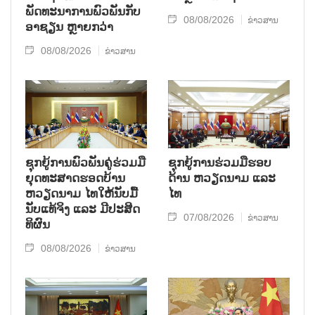
ພັດທະນາການພົວພັນກັບ
08/08/2026
ຂ່າວສານ
ອາຊຽນ ຫຼາຍກວ່າ
08/08/2026
ຂ່າວສານ
ຊຸກ​ຍູ້​ການ​ພົວ​ພັນ​ຄູ່​ຮ່ວມ​ມື​
ຊຸກຍູ້ການຮ່ວມມືຮອບ
ຍຸດ​ທະ​ສາດ​ຮອດ​ບ້ານ
ດ້ານ ຫວຽດນາມ ແລະ
ຫວຽດ​ນາມ ໄທ​ໃຫ້​ນັບ​ມື້​
ໄທ
ນັບ​ແທ້​ຈິງ ແລະ ມີ​ປະ​ສິດ​
07/08/2026
ຂ່າວສານ
ທິ​ຜົນ
08/08/2026
ຂ່າວສານ