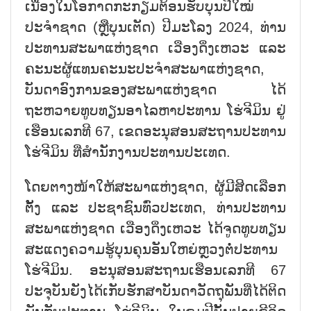
ເນື່ອງໃນໂອກາດກະກຽມຕ້ອນຮັບບຸນປີໃໝ່
ປະຈຳຊາດ (ຫຼືບຸນເຕັດ) ປີມະໂລງ 2024, ທ່ານ
ປະທານສະພາແຫ່ງຊາດ ເວືອງດິ່ງເຫວະ ແລະ
ຄະນະຜູ້ແທນຄະນະປະຈຳສະພາແຫ່ງຊາດ,
ບັນດາອົງການຂອງສະພາແຫ່ງຊາດ ໄດ້
ຖະຫວາຍທູບທຽນອາໄລຫາປະທານ ໂຮ່ຈີມິນ ຢູ່
ເຮືອນເລກທີ 67, ເຂດອະນຸສອນສະຖານປະທານ
ໂຮ່ຈີມິນ ທີ່ສຳນັກງານປະທານປະເທດ.
ໂດຍຕາງໜ້າໃຫ້ສະພາແຫ່ງຊາດ, ຜູ້ມີສິດເລືອກ
ຕັ້ງ ແລະ ປະຊາຊົນທົ່ວປະເທດ, ທ່ານປະທານ
ສະພາແຫ່ງຊາດ ເວືອງດິ່ງເຫວະ ໄດ້ຈູດທູບທຽນ
ສະແດງຄວາມຮູ້ບຸນຄຸນອັນໃຫຍ່ຫຼວງຕໍ່ປະທານ
ໂຮ່ຈີມິນ. ອະນຸສອນສະຖານເຮືອນເລກທີ 67
ປະຈຸບັນຍັງໄດ້ເກັບຮັກສາບັນດາວັດຖຸພັນທີ່ໄດ້ຕິດ