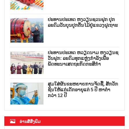
ປະທານປະເທດ ຫງວຽນຊວນຟຸກ ປຸກ
ລະດົມວັນບຸນປູກຕົ້ນໄມ້ຢູ່ແຂວງຝູເຖາະ
ປະທານປະເທດ ຫວຽດນາມ ຫງວຽນຊ
ວັນຟຸກ: ລະດົມທຸກແຫຼ່ງກຳລັງເພື່ອ
ພັດທະນາເສດຖະກິດກະສິກຳ
ສຸມໃສ່ຜັນຂະຫຍາຍການຈັດຊື້, ສັກວັກ
ຊິນໃຫ້ແກ່ເດັກອາຍຸແຕ່ 5 ປີ ຫາຕ່ຳ
ກວ່າ 12 ປີ
ອ່ານສື່ສິ່ງພິມ