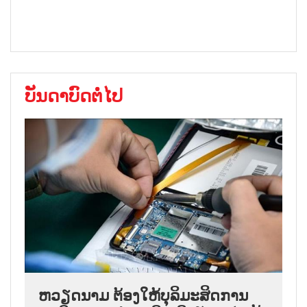
ບັນດາບົດຕໍ່ໄປ
ຫວຽດນາມ ຕ້ອງໃຫ້ບຸລິມະສິດການ