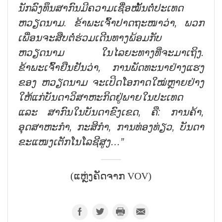
ນັກລົງທຶນສາກົນມີຄວາມເຊື່ອໝັ້ນຕໍ່ປະເທດ
ຫວຽດນາມ. ຂ້າພະເຈົ້າປາດຖະໜາວ່າ, ພວກ
ເພື່ອນຈະສືບຕໍ່ຮ່ວມເດີນທາງພ້ອມກັບ
ຫວຽດນາມ ໃນໄລຍະທາງທີ່ຈະມາເຖິງ.
ຂ້າພະເຈົ້າຢືນຢັນວ່າ, ການພັດທະນາຢ່າງແຮງ
ຂອງ ຫວຽດນາມ ຈະເປິດໂອກາດໃໝ່ຫຼາຍຢ່າງ
ໃຫ້ແກ່ບັນດາວິສາຫະກິດຢູ່ພາຍໃນປະເທດ
ແລະ ສາກົນໃນບັນດາຂົງເຂດ, ຄື: ການຄ້າ,
ອຸດສາຫະກຳ, ກະສິກຳ, ການທ່ອງທ່ຽວ, ບັນດາ
ຂະແໜງເຕັກໂນໂລຊີສູງ…”
(ແຫຼ່ງຄັດຈາກ VOV)