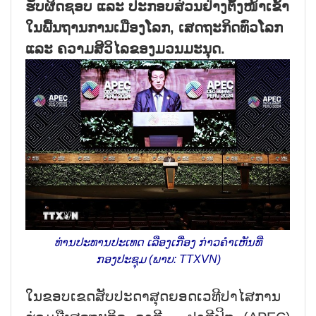
ຮັບຜິດຊອບ ແລະ ປະກອບສ່ວນຢ່າງຕັ້ງໜ້າເຂົ້າ
ໃນພື້ນຖານການເມືອງໂລກ, ເສດຖະກິດທົ່ວໂລກ
ແລະ ຄວາມສີວິໄລຂອງມວນມະນຸດ.
ທ່ານປະທານປະເທດ ເລືອງເກື່ອງ ກ່າວຄຳເຫັນທີ່
ກອງປະຊຸມ (ພາບ: TTXVN)
ໃນຂອບເຂດສັບປະດາສຸດຍອດເວທີປາໄສການ