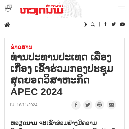
ຂ່າວສານ
ທ່ານປະທານປະເທດ ເລືອງ
ເກື່ອງ ເຂົ້າຮ່ວມກອງປະຊຸມ
ສຸດຍອດວິສາຫະກິດ
APEC 2024
16/11/2024
ຫວຽດນາມ ຈະເຂົ້າຮ່ວມຢ່າງມີຄວາມ