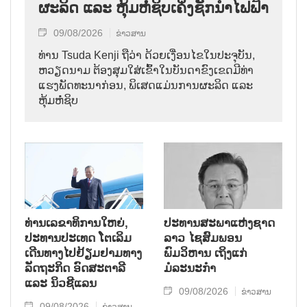
ຜະລິດ ແລະ ຫຸ້ມຫໍ່ຊິບເຄິ່ງຊັກນຳໄຟຟ້າ
09/08/2026
ຂ່າວສານ
ທ່ານ Tsuda Kenji ຖືວ່າ ດ້ວຍເງື່ອນໄຂໃນປະຈຸບັນ,
ຫວຽດນາມ ຕ້ອງສຸມໃສ່ເຂົ້າໃນບັນດາຂົງເຂດມີທ່າ
ແຮງພັດທະນາກ່ອນ, ພິເສດແມ່ນການຜະລິດ ແລະ
ຫຸ້ມຫໍ່ຊິບ
ທ່ານເລຂາທິການໃຫຍ່,
ປະທານສະພາແຫ່ງຊາດ
ປະທານປະເທດ ໂຕເລິມ
ລາວ ໄຊສົມພອນ
ເດີນທາງໄປຢ້ຽມຢາມທາງ
ພົມວິຫານ ເຖິງແກ່
ລັດຖະກິດ ອົດສະຕາລີ
ມໍລະນະກຳ
ແລະ ນິວຊີແລນ
09/08/2026
ຂ່າວສານ
09/08/2026