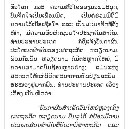
ທົ່ວໂລກ ແລະ ຄວາມສີວິໄລຂອງມວນມະນຸດ,
ບົນຈິດໃຈເປັນເພື່ອນມິດ, ເປັນຄູ່ຮ່ວມມືທີ່ມີ
ຄວາມໄວ້ເນື້ອເຊື່ອໃຈ ແລະ ເປັນສະມາຊິກທີ່ຕັ້ງ
ໜ້າ, ມີຄວາມຮັບຜິດຊອບໃຈປະຊາຄົມສາກົນ.
ທ່ານປະທານປະເທດ ກໍ່ຊີ້ແຈ້ງບັນດາຜົນ
ປະໂຫຍດສຳຄັນຂອງເສດຖະກິດ ຫວຽດນາມ.
ພ້ອມກັນນັ້ນ, ຫວຽດນາມ ກໍ່ມີຕະຫຼາດໃຫຍ່, ມີ
ຄວາມສາມາດບົ່ມຊ້ອນຫຼາຍຢ່າງ; ແມ່ນແຫ່ງ
ສະດວກໃຫ້ແກ່ວິວັດທະນາການຫັນປ່ຽນລະບົບ
ສະໜອງຢູ່ພາກພື້ນ. ທ່ານປະທານປະເທດ ເລືອງ
ເກື່ອງ ເນັ້ນໜັກວ່າ:
“ບັນດາຜົນສຳເລັດອັນໃຫຍ່ຫຼວງເຊິ່ງ
ເສດຖະກິດ ຫວຽດນາມ ບັນລຸໄດ້ ກໍຍ້ອນມີການ
ປະກອບສ່ວນສຳຄັນທີ່ບັນດາວິສາຫະກິດ ແລະ