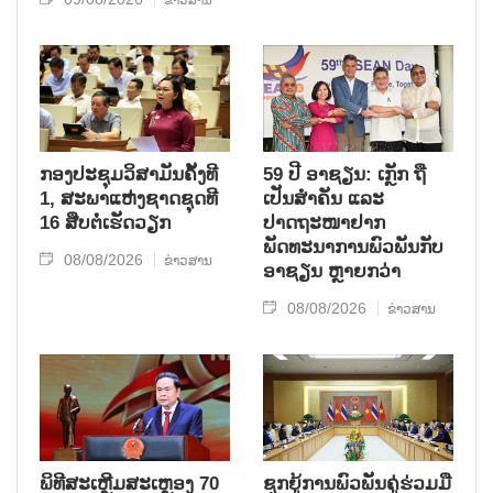
ຂ່າວສານ
ກອງປະຊຸມວິສາມັນຄັ້ງທີ
59 ປີ ອາຊຽນ: ເກຼັກ ຖື
1, ສະພາແຫ່ງຊາດຊຸດທີ
ເປັນສຳຄັນ ແລະ
16 ສືບຕໍ່ເຮັດວຽກ
ປາດຖະໜາຢາກ
ພັດທະນາການພົວພັນກັບ
08/08/2026
ຂ່າວສານ
ອາຊຽນ ຫຼາຍກວ່າ
08/08/2026
ຂ່າວສານ
ພິທີສະເຫຼີມສະເຫຼອງ 70
ຊຸກ​ຍູ້​ການ​ພົວ​ພັນ​ຄູ່​ຮ່ວມ​ມື​