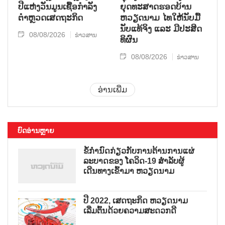
ປີແຫ່ງວັນມູນເຊື້ອກຳລັງ
ຍຸດ​ທະ​ສາດ​ຮອດ​ບ້ານ
ຕຳຫຼວດເສດຖະກິດ
ຫວຽດ​ນາມ ໄທ​ໃຫ້​ນັບ​ມື້​
ນັບ​ແທ້​ຈິງ ແລະ ມີ​ປະ​ສິດ​
08/08/2026
ຂ່າວສານ
ທິ​ຜົນ
08/08/2026
ຂ່າວສານ
ອ່ານເພີ່ມ
ບົດອ່ານຫຼາຍ
ຂໍ້ກຳນົດກ່ຽວກັບການຕ້ານການແຜ່
ລະບາດຂອງ ໂຄວິດ-19 ສຳລັບຜູ້
ເດີນທາງເຂົ້າມາ ຫວຽດນາມ
ປີ 2022, ເສດຖະກິດ ຫວຽດນາມ
ເລີ່ມຕົ້ນດ້ວຍຄວາມສະດວກດີ