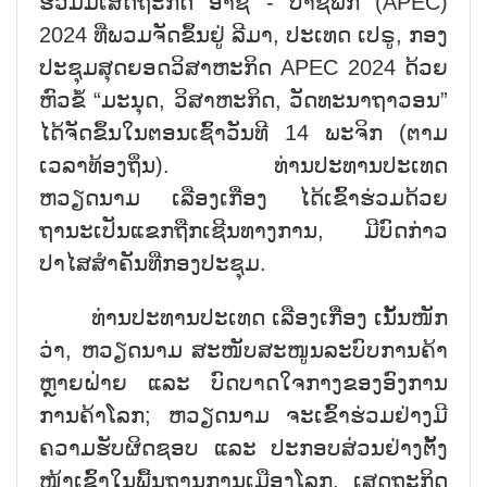
ຮ່ວມມືເສດຖະກິດ ອາຊີ - ປາຊີຟິກ (APEC)
2024 ທີ່ພວມຈັດຂຶ້ນຢູ່ ລີມາ, ປະເທດ ເປຣູ, ກອງ
ປະຊຸມສຸດຍອດວິສາຫະກິດ APEC 2024 ດ້ວຍ
ຫົວຂໍ້ “ມະນຸດ, ວິສາຫະກິດ, ວັດທະນາຖາວອນ”
ໄດ້ຈັດຂຶ້ນໃນຕອນເຊົ້າວັນທີ 14 ພະຈິກ (ຕາມ
ເວລາທ້ອງຖິ່ນ). ທ່ານປະທານປະເທດ
ຫວຽດນາມ ເລືອງເກື່ອງ ໄດ້ເຂົ້າຮ່ວມດ້ວຍ
ຖານະເປັນແຂກຖືກເຊີນທາງການ, ມີບົດກ່າວ
ປາໄສສຳຄັນທີ່ກອງປະຊຸມ.
ທ່ານປະທານປະເທດ ເລືອງເກື່ອງ ເນັ້ນໜັກ
ວ່າ, ຫວຽດນາມ ສະໜັບສະໜູນລະບົບການຄ້າ
ຫຼາຍຝ່າຍ ແລະ ບົດບາດໃຈກາງຂອງອົງການ
ການຄ້າໂລກ; ຫວຽດນາມ ຈະເຂົ້າຮ່ວມຢ່າງມີ
ຄວາມຮັບຜິດຊອບ ແລະ ປະກອບສ່ວນຢ່າງຕັ້ງ
ໜ້າເຂົ້າໃນພື້ນຖານການເມືອງໂລກ, ເສດຖະກິດ