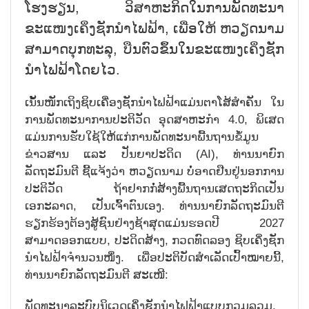
ໂຮງຮຽນ, ວິສາຫະກິດໃນການພັດທະນາ
ຂະແໜງເຄິ່ງຊັກນຳໄຟຟ້າ, ເພື່ອໃຫ້ ຫວຽດນາມ
ສາມາດບຸກທະລຸ, ບືນຕົວຂຶ້ນໃນຂະແໜງເຄິ່ງຊັກ
ນຳໄຟຟ້າໂດຍໄວ.
ເນັ້ນໜັກເຖິງຊິບເຄື່ອງຊັກນຳໄຟຟ້າແມ່ນຕາໂສ້ສຳຄັນ ໃນ
ການພັດທະນາການປະຕິວັດ ອຸດສາຫະກຳ 4.0, ພິເສດ
ແມ່ນການຮັບໃຊ້ໃຫ້ແກ່ການພັດທະນາພື້ນຖານຂໍ້ມູນ
ຂ່າວສານ ແລະ ປັນຍາປະດິດ (AI), ທ່ານນາຍົກ
ລັດຖະມົນຕີ ຊີ້ແຈ້ງວ່າ ຫວຽດນາມ ບໍ່ອາດຢືນຢູ່ນອກການ
ປະຕິວັດ ຖ້າຢາກກໍ່ສ້າງພື້ນຖານເສດຖະກິດເປັນ
ເອກະລາດ, ເປັນເຈົ້າຕົນເອງ. ທ່ານນາຍົກລັດຖະມົນຕີ
ຮຽກຮ້ອງຕ້ອງສູ້ຊົນຢ່າງຊ້າສຸດແມ່ນຮອດປີ 2027
ສາມາດອອກແບບ, ປະດິດສ້າງ, ກວດທົດລອງ ຊິບເຄິ່ງຊັກ
ນຳໄຟຟ້າຈຳນວນໜຶ່ງ. ເພື່ອປະຕິບັດສຳເລັດເປົ້າໝາຍນີ້,
ທ່ານນາຍົກລັດຖະມົນຕີ ສະເໜີ:
ພັດທະນາລະບົບນິເວດເຄິ່ງຊັກນຳໄຟຟ້າແບບກວມລວມ,