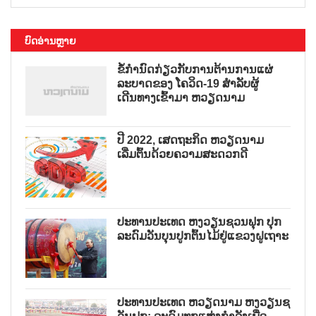
ບົດອ່ານຫຼາຍ
ຂໍ້ກຳນົດກ່ຽວກັບການຕ້ານການແຜ່
ລະບາດຂອງ ໂຄວິດ-19 ສຳລັບຜູ້
ເດີນທາງເຂົ້າມາ ຫວຽດນາມ
ປີ 2022, ເສດຖະກິດ ຫວຽດນາມ
ເລີ່ມຕົ້ນດ້ວຍຄວາມສະດວກດີ
ປະທານປະເທດ ຫງວຽນຊວນຟຸກ ປຸກ
ລະດົມວັນບຸນປູກຕົ້ນໄມ້ຢູ່ແຂວງຝູເຖາະ
ປະທານປະເທດ ຫວຽດນາມ ຫງວຽນຊ