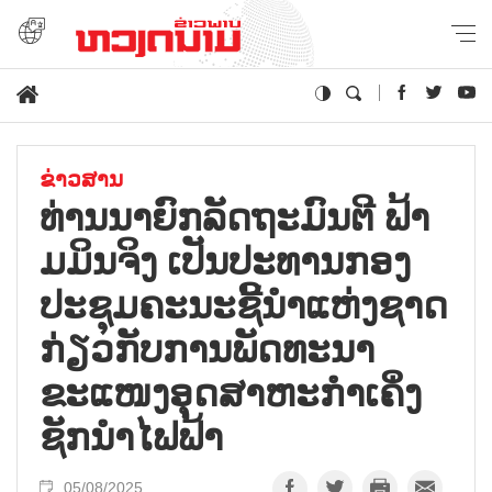
ຂ່າວສານ
ທ່ານນາຍົກລັດຖະມົນຕີ ຟ້າ
ມມິນຈິງ ເປັນປະທານກອງ
ປະຊຸມຄະນະຊີ້ນຳແຫ່ງຊາດ
ກ່ຽວກັບການພັດທະນາ
ຂະແໜງອຸດສາຫະກຳເຄິ່ງ
ຊັກນຳໄຟຟ້າ
05/08/2025