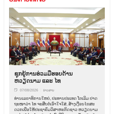
ຊຸກຍູ້ການຮ່ວມມືຮອບດ້ານ
ຫວຽດນາມ ແລະ ໄທ
07/08/2026
ຂ່າວສານ
ທ່ານ​ເລ​ຂາ​ທິ​ການ​ໃຫຍ່, ປະ​ທານ​ປະ​ເທດ ໂຕ​ເລິມ ປາດ​
ຖະ​ໜາ​ວ່າ ໄທ​ ຈະ​ສືບ​ຕໍ່​ເອົາ​ໃຈ​ໃສ່, ສ້າງ​ເງື່ອນ​ໄຂ​ສະ​
ດວກ​ເພື່ອ​ໃຫ້​ປະ​ຊາ​ຄົມ​ວ​ິ​ສາ​ຫະ​ກິດ​ຊາວ ຫວຽດ​ນາມ