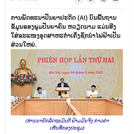
ການພັດທະນາປັນຍາປະດິດ (AI) ບົນພື້ນຖານ
ຂໍ້ມູນຂອງພູມປັນຍາຄົນ ຫວຽດນາມ ແມ່ນອີງ
ໃສ່ຂະແໜງອຸດສາຫະກຳເຄິ່ງຊັກນຳໄຟຟ້າເປັນ
ສ່ວນໃຫຍ່.
(ທ່ານນາຍົກລັດຖະມົນຕີ ຟ້າມມິນຈິງ ກ່າວຄຳ
ເຫັນທີ່ກອງປະຊຸມ)