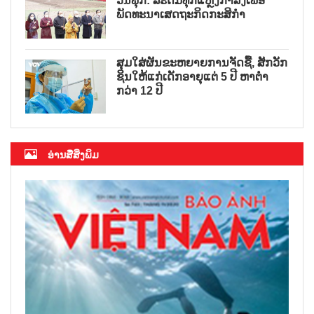
ວັນຟຸກ: ລະດົມທຸກແຫຼ່ງກຳລັງເພື່ອ
ພັດທະນາເສດຖະກິດກະສິກຳ
ສຸມໃສ່ຜັນຂະຫຍາຍການຈັດຊື້, ສັກວັກ
ຊິນໃຫ້ແກ່ເດັກອາຍຸແຕ່ 5 ປີ ຫາຕ່ຳ
ກວ່າ 12 ປີ
ອ່ານສື່ສິ່ງພິມ