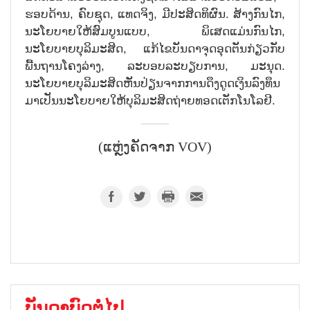
ຮອບດ້ານ, ຄົບຊຸດ, ແທດຈິງ, ມີປະສິດທິຜົນ. ສ້າງກົນໄກ,
ນະໂຍບາຍໃຫ້ສົມບູນແບບ, ພິເສດແມ່ນກົນໄກ,
ນະໂຍບາຍບຸລິມະສິດ, ແກ້ໄຂບັນດາຈຸດອຸດຕັນກ່ຽວກັບ
ພື້ນຖານໂຄງລ່າງ, ລະບອບລະບຽບການ, ມະນຸດ.
ນະໂຍບາຍບຸລິມະສິດຫັນປ່ຽນຈາກການດຶງດູດເງິນລົງທຶນ
ມາເປັນນະໂຍບາຍໃຫ້ບຸລິມະສິດຖ່າຍທອດເຕັກໂນໂລຢີ.
(ແຫຼ່ງຄັດຈາກ VOV)
ບັນດາບົດຕໍ່ໄປ