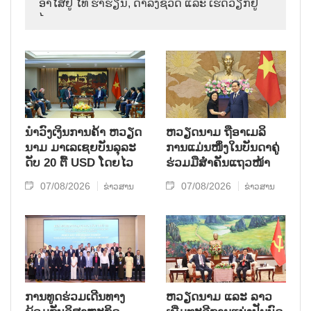
ອາ​ໄສ​ຢູ່ ໄທ ຮ່ຳ​ຮຽນ, ດຳ​ລົງ​ຊີ​ວິດ ແລະ ເຮັດ​ວຽກ​ຢູ່​
ໄທ.
ນຳ​ວົງ​ເງິນ​ການ​ຄ້າ ຫວຽດ​
ຫ​ວຽດ​ນາມ ຖື​ອາ​ເມ​ລິ​
ນາມ ມາ​ເລ​ເຊຍ​ບັນ​ລຸ​ລະ​
ການ​ແມ່ນ​ໜຶ່ງ​ໃນ​ບັນ​ດາ​ຄູ່​
ດັບ 20 ຕື້ USD ໂດຍ​ໄວ
ຮ່ວມ​ມື​ສຳ​ຄັນ​ແຖວ​ໜ້າ
07/08/2026
07/08/2026
ຂ່າວສານ
ຂ່າວສານ
ການ​ທູດ​ຮ່ວມ​ເດີນ​ທາງ​
ຫວຽດ​ນາມ ແລະ ລາວ​