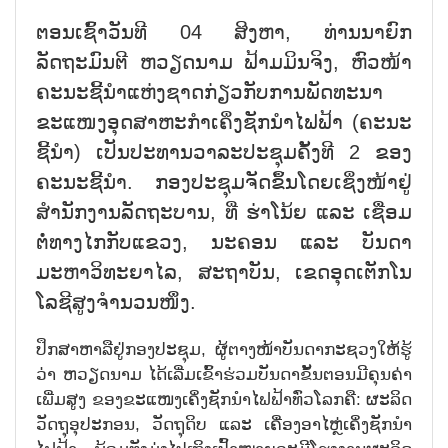
ຕອນເຊົ້າວັນທີ 04 ສິງຫາ, ທ່ານນາຍົກ
ລັດຖະມົນຕີ ຫວຽດນາມ ຟ້າມມິນຈິງ, ຫົວໜ້າ
ຄະນະຊີ້ນຳແຫ່ງຊາດກ່ຽວກັບການພັດທະນາ
ຂະແໜງອຸດສາຫະກຳເຄິ່ງຊັກນຳໄຟຟ້າ (ຄະນະ
ຊີ້ນຳ) ເປັນປະທານວາລະປະຊຸມຄັ້ງທີ 2 ຂອງ
ຄະນະຊີ້ນຳ. ກອງປະຊຸມຈັດຂຶ້ນໂດຍເຊິ່ງໜ້າຢູ່
ສຳນັກງານລັດຖະບານ, ທີ່ ຮ່າໂນ້ຍ ແລະ ເຊື່ອມ
ຕໍ່ທາງໄກກັບແຂວງ, ນະຄອນ ແລະ ບັນດາ
ມະຫາວິທະຍາໄລ, ສະຖາບັນ, ເຂດອຸດເຕັກໂນ
ໂລຊີສູງຈຳນວນໜຶ່ງ.
ປຶກສາຫາລືຢູ່ກອງປະຊຸມ, ຜູ້ຕາງໜ້າບັນດາກະຊວງໃຫ້ຮູ້
ວ່າ ຫວຽດນາມ ໄດ້ເລີ່ມເຂົ້າຮ່ວມບັນດາຂັ້ນຕອນມີຄຸນຄ່າ
ເພີ່ມສູງ ຂອງຂະແໜງເຄິ່ງຊັກນຳໄຟຟ້າທົ່ວໂລກຄື: ຜະລິດ
ວັດຖຸອຸປະກອນ, ວັດຖຸດິບ ແລະ ເຄື່ອງອາໄຫຼ່ເຄິ່ງຊັກນຳ