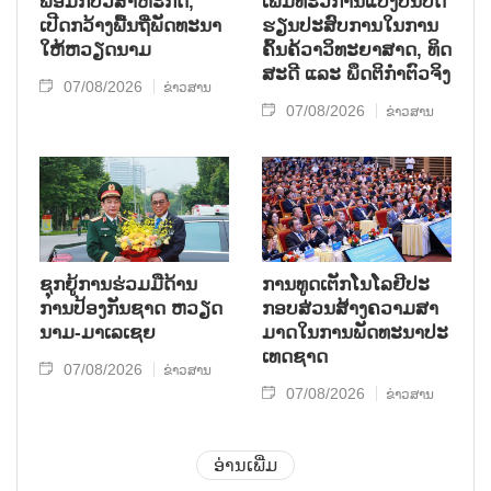
ພ້ອມກັບ​ວິ​ສາ​ຫະ​ກ​ິດ,
ເພີ່ມ​ທະ​ວີ​ການ​ແບ່​ງ​ປັນ​ບົດ​
ເປີດກວ້າງ​ພື້ນ​ຖີ່​ພັດ​ທະ​ນາ​
ຮຽນ​ປະ​ສົບ​ການ​ໃນ​ການ​
ໃຫ້​ຫວຽດ​ນາມ
ຄົ້ນ​ຄ້​ວາ​ວິ​ທະ​ຍາ​ສາດ, ທິດ​
ສະ​ດີ ແລະ ພຶດ​ຕິ​ກຳຕົວ​ຈິງ
07/08/2026
ຂ່າວສານ
07/08/2026
ຂ່າວສານ
ຊຸກ​ຍູ້​ການ​ຮ່ວມ​ມື​ດ້ານ​
ການ​ທູດ​ເຕັກ​ໂນ​ໂລ​ຢີ​ປະ​
ການ​ປ້ອງ​ກັນ​ຊາດ ຫວຽດ​
ກອບ​ສ່ວນ​ສ້າງ​ຄວາມ​ສາ​
ນາມ-ມາ​ເລ​ເຊຍ
ມາດ​ໃນ​ການ​ພັດ​ທະ​ນາ​ປະ​
ເທດ​ຊາດ
07/08/2026
ຂ່າວສານ
07/08/2026
ຂ່າວສານ
ອ່ານເພີ່ມ