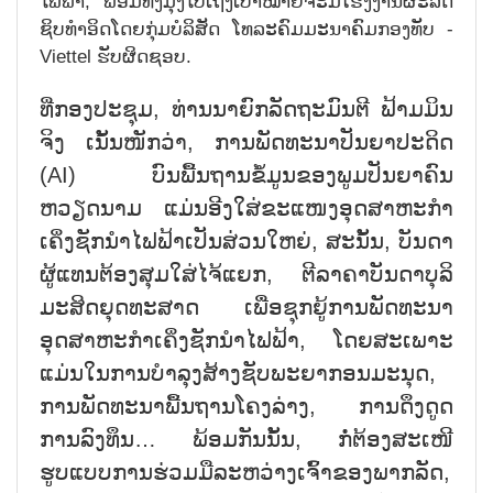
ໄຟຟ້າ, ພ້ອມທັງມຸ່ງໄປເຖິງເປົ້າໝາຍຈະມີໂຮງງານຜະລິດ
ຊິບທຳອິດໂດຍກຸ່ມບໍລິສັດ ໂທລະຄົມມະນາຄົມກອງທັບ -
Viettel ຮັບຜິດຊອບ.
ທີ່ກອງປະຊຸມ, ທ່ານນາຍົກລັດຖະມົນຕີ ຟ້າມມິນ
ຈິງ ເນັ້ນໜັກວ່າ, ການພັດທະນາປັນຍາປະດິດ
(AI) ບົນພື້ນຖານຂໍ້ມູນຂອງພູມປັນຍາຄົນ
ຫວຽດນາມ ແມ່ນອີງໃສ່ຂະແໜງອຸດສາຫະກຳ
ເຄິ່ງຊັກນຳໄຟຟ້າເປັນສ່ວນໃຫຍ່, ສະນັ້ນ, ບັນດາ
ຜູ້ແທນຕ້ອງສຸມໃສ່ໄຈ້ແຍກ, ຕີລາຄາບັນດາບຸລິ
ມະສິດຍຸດທະສາດ ເພື່ອຊຸກຍູ້ການພັດທະນາ
ອຸດສາຫະກຳເຄິ່ງຊັກນຳໄຟຟ້າ, ໂດຍສະເພາະ
ແມ່ນໃນການບຳລຸງສ້າງຊັບພະຍາກອນມະນຸດ,
ການພັດທະນາພື້ນຖານໂຄງລ່າງ, ການດຶງດູດ
ການລົງທຶນ… ພ້ອມກັນນັ້ນ, ກໍ່ຕ້ອງສະເໜີ
ຮູບແບບການຮ່ວມມືລະຫວ່າງເຈົ້າຂອງພາກລັດ,