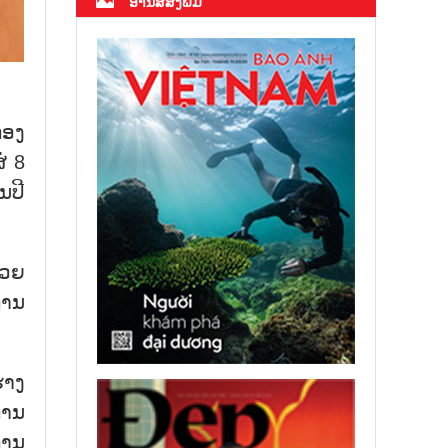
ອ່ານສື່ສິ່ງພິມ
ກອງ
່ 8
ນປີ
້ວຍ
ການ
່າງ
ການ
ການ