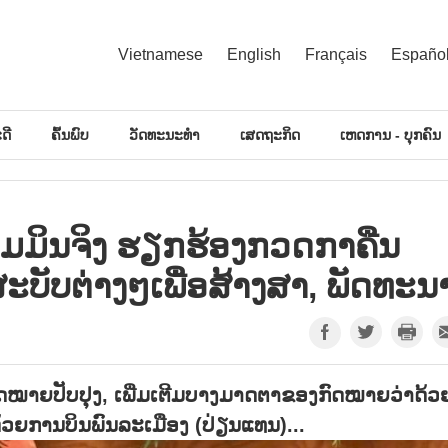
Vietnamese
English
Français
Españo
ດີ
ຄົ້ນພົບ
ວັດທະນະທຳ
ເສດຖະກິດ
ເຫດການ - ບຸກຄົນ
້າມມິນຈິງ ຮຽກຮ້ອງກວດກາຄືນ
ສະບັບຕ່າງໆເພື່ອສ້າງສາ, ພັດທະນ
ກົດໝາຍປັບປຸງ, ເພີ່ມເຕີມບາງມາດຕາຂອງກົດໝາຍວ່າດ້ວ
້ວຍການບິນພົນລະເມືອງ (ປ່ຽນແທນ)...