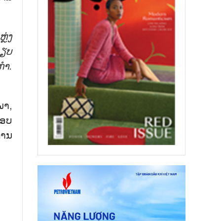
ຼ່ງ
ບຽບ
ກຳ.
ພາ,
ບອບ
ການ