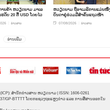
ິນ​ການ​ຄ້າ ຫວຽດ​ນາມ ມາ​ເລ​
ຫ​ວຽດ​ນາມ ຖື​ອາ​ເມ​ລິ​ການ​ແມ່ນ​ໜຶ່ງ
​ລະ​ດັບ 20 ຕື້ USD ໂດຍ​ໄວ
ບັນ​ດາ​ຄູ່​ຮ່ວມ​ມື​ສຳ​ຄັນ​ແຖວ​ໜ້າ
2026
07/08/2026
ຂ່າວສານ
ຂ່າວສານ
ອ່ານເພີ່ມ
(ICP): ສຳນັກຂ່າວສານ ຫວຽດນາມ | ISSN: 1606-0261
137/GP-BTTTT ໂດຍກະຊວງຖະແຫຼງຂ່າວ ແລະ ການສື່ສານອອກໃນ