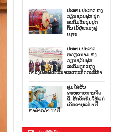
ປະທານປະເທດ ຫງ
ວຽນຊວນຟຸກ ປຸກ
ລະດົມວັນບຸນປູກ
ຕົ້ນໄມ້ຢູ່ແຂວງຝູ
ເຖາະ
ປະທານປະເທດ
ຫວຽດນາມ ຫງ
ວຽນຊວັນຟຸກ:
ລະດົມທຸກແຫຼ່ງ
ກຳລັງເພື່ອພັດທະນາເສດຖະກິດກະສິກຳ
ສຸມໃສ່ຜັນ
ຂະຫຍາຍການຈັດ
ຊື້, ສັກວັກຊິນໃຫ້ແກ່
ເດັກອາຍຸແຕ່ 5 ປີ
ຫາຕ່ຳກວ່າ 12 ປີ