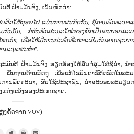
ຕີ ຟ້າມມິນຈິງ, ເນັ້ນໜັກວ່າ:
ບຕິດໃຫ້ຖອຍໄປ ແມ່ນການສະກັດກັ້ນ, ຍູ້ການພັດທະນາແຫ
ກັນນັ້ນ, ກໍຫັນທັດສະນະໃໝ່ຂອງພັກເປັນລະບອບລະ
່ນໂທດກຳ, ເພື່ອໃຫ້ມີການປະພຶດທີ່ເໝາະສົມກັບອາດຊະຍາ
ັນຫາມະນຸດສະທຳ”.
ີ ຟ້າມມິນຈິງ ຮຽກຮ້ອງໃຫ້ສືບຕໍ່ສຸມໃສ່ຊີ້ນຳ, ນຳ
 ພື້ນຖານດ້ານວັດຖຸ ເພື່ອແກ້ໄຂບັນດາຂໍ້ຕິດຂັດໃນລະ
ັນການພັດທະນາ, ຮັບໃຊ້ປະຊາຊົນ, ນຳລະບອບລະບຽບ
ແຮງແກ່ງແຍ້ງຂອງປະເທດຊາດ.
ຫຼ່ງຄັດຈາກ VOV)