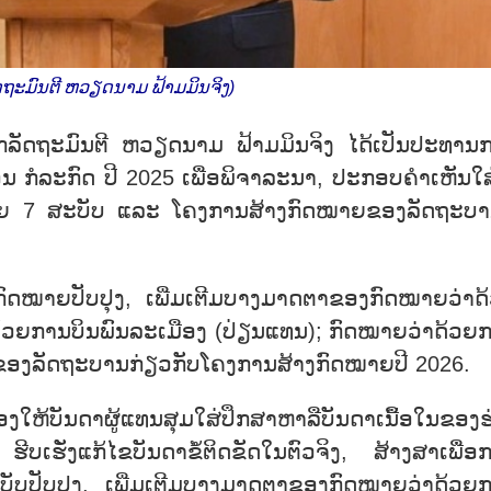
ດຖະມົນຕີ ຫວຽດນາມ ຟ້າມມິນຈິງ)
າຍົກລັດຖະມົນຕີ ຫວຽດນາມ ຟ້າມມິນຈິງ ໄດ້ເປັນປະທານ
ນ ກໍລະກົດ ປີ 2025 ເພື່ອພິຈາລະນາ, ປະກອບຄຳເຫັນໃສ
ດໝາຍ 7 ສະບັບ ແລະ ໂຄງການສ້າງກົດໝາຍຂອງລັດຖະບາ
ງກົດໝາຍປັບປຸງ, ເພີ່ມເຕີມບາງມາດຕາຂອງກົດໝາຍວ່າດ
ດ້ວຍການບິນພົນລະເມືອງ (ປ່ຽນແທນ); ກົດໝາຍວ່າດ້ວຍ
ໜີຂອງລັດຖະບານກ່ຽວກັບໂຄງການສ້າງກົດໝາຍປີ 2026.
ອງໃຫ້ບັນດາຜູ້ແທນສຸມໃສ່ປຶກສາຫາລືບັນດາເນື້ອໃນຂອງຮ
ັ່ງແກ້ໄຂບັນດາຂໍ້ຕິດຂັດໃນຕົວຈິງ, ສ້າງສາເພື່ອ
ບັບປັບປຸງ, ເພີ່ມເຕີມບາງມາດຕາຂອງກົດໝາຍວ່າດ້ວຍ