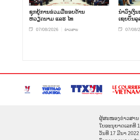
ຊຸກຍູ້ການຮ່ວມມືຮອບດ້ານ
ນຳ​ວົງ​ເງ
ຫວຽດນາມ ແລະ ໄທ
ເຊຍ​ບັນ​ລຸ
07/08/2026
07/08/
ຂ່າວສານ
ຜູ້ສະໜອງຂ່າວສານ 
ໃບອະນຸຍາດເລກທີ 
ວັນທີ 17 ມີນາ 2022