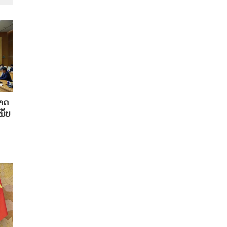
າດ​
ນັບ​