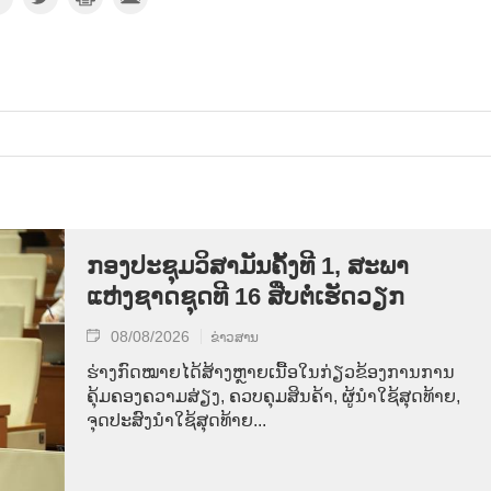
ກອງປະຊຸມວິສາມັນຄັ້ງທີ 1, ສະພາ
ແຫ່ງຊາດຊຸດທີ 16 ສືບຕໍ່ເຮັດວຽກ
08/08/2026
ຂ່າວສານ
ຮ່າງກົດໝາຍໄດ້ສ້າງຫຼາຍເນື້ອໃນກ່ຽວຂ້ອງການການ
ຄຸ້ມຄອງຄວາມສ່ຽງ, ຄວບຄຸມສິນຄ້າ, ຜູ້ນຳໃຊ້ສຸດທ້າຍ,
ຈຸດປະສົງນຳໃຊ້ສຸດທ້າຍ...