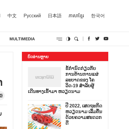
l
中文
Русский
日本語
ភាសាខ្មែរ
한국어
MULTIMEDIA
ບົດອ່ານຫຼາຍ
ຂໍ້ກຳນົດກ່ຽວກັບ
ການຕ້ານການແຜ່
າ
ລະບາດຂອງ ໂຄ
ວິດ-19 ສຳລັບຜູ້
ເດີນທາງເຂົ້າມາ ຫວຽດນາມ
ປີ 2022, ເສດຖະກິດ
ຫວຽດນາມ ເລີ່ມຕົ້ນ
ຍ
ດ້ວຍຄວາມສະດວກ
ດີ