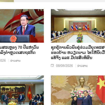
ີມສະເຫຼອງ 70 ປີແຫ່ງວັນ
ຊຸກ​ຍູ້​ການ​ພົວ​ພັນ​ຄູ່​ຮ່ວມ​ມື​ຍຸດ​ທະ​ສ
ກຳລັງຕຳຫຼວດເສດຖະກິດ
ຮອດ​ບ້ານ ຫວຽດ​ນາມ ໄທ​ໃຫ້​ນັບ​ມື້​
ແທ້​ຈິງ ແລະ ມີ​ປະ​ສິດ​ທິ​ຜົນ
2026
ຂ່າວສານ
08/08/2026
ຂ່າວສານ