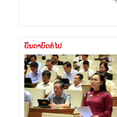
ບັນດາບົດຕໍ່ໄປ