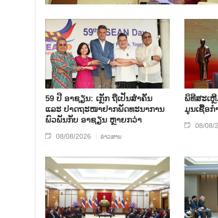
59 ປີ ອາຊຽນ: ເກຼັກ ຖືເປັນສຳຄັນ
ພິທີສະເຫຼ
ແລະ ປາດຖະໜາຢາກພັດທະນາການ
ມູນເຊື້ອ
ພົວພັນກັບ ອາຊຽນ ຫຼາຍກວ່າ
08/08/
08/08/2026
ຂ່າວສານ