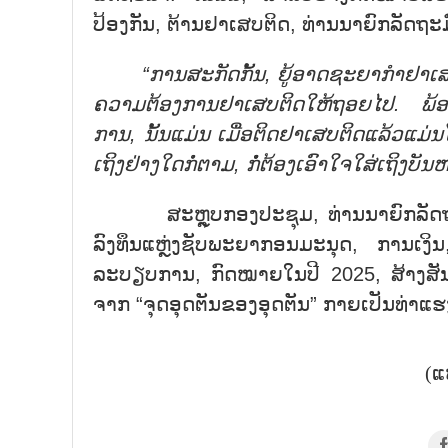
ປ້ອງກັນ, ຕ້ານຢາເສບຕິດ, ທ່ານນາຍົກລັດຖະມົນ
“ການສະກັດກັ້ນ, ຍູ້ອາດຊະຍາກຳຢາເສ
ຄວາມຕ້ອງການຢາເສບຕິດໃຫ້ຖອຍໄປ. ພ້ອມ
ການ, ນັ້ນແມ່ນ ເມື່ອຕິດຢາເສບຕິດແລ້ວແມ
ເຖິງຢ່າງໃດກໍ່ຕາມ, ກໍໍ່ຕ້ອງເອົາໃຈໃສ່ເຖິງບ
ສະຫຼຸບກອງປະຊຸມ, ທ່ານນາຍົກລັດຖະມົນຕ
ລົງທຶນແຫຼ່ງຊັບພະຍາກອນມະນຸດ, ການເງິນ,
ລະບຽບການ, ກົດໝາຍໃນປີ 2025, ສ້າງສ
ຈາກ “ຈຸດອຸດຕັນຂອງອຸດຕັນ” ກາຍເປັນທ່າ
(ແ