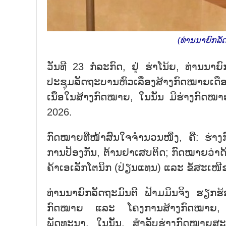
(ທ່ານນາຍົກລັ
ວັນທີ 23 ກໍລະກົດ, ຢູ່ ຮ່າໂນ້ຍ, ທ່ານນ
ປະຊຸມລັດຖະບານຫົວເລື່ອງສ້າງກົດໝາຍເດືອ
ເນື້ອໃນສ້າງກົດໝາຍ, ໃນນັ້ນ ມີຮ່າງກົ
2026.
ກົດໝາຍທີ່ໜ້າສົນໃຈຈຳນວນໜຶ່ງ, ຄື: ຮ່າ
ການປ້ອງກັນ, ຕ້ານຢາເສບຕິດ; ກົດໝາຍວ່າ
ຄ້າເອເລັກໂຕນິກ (ປ່ຽນແທນ) ແລະ ຂໍ້ສະເ
ທ່ານນາຍົກລັດຖະມົນຕີ ຟ້າມມິນຈິງ ຮຽກຮ້
ກົດໝາຍ ແລະ ໂຄງການສ້າງກົດໝາຍ, ຮີບເຮ
ພັດທະນາ. ໃນນັ້ນ, ສຳລັບຮ່າງກົດໝາຍສະ