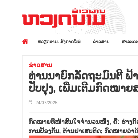
ຫວຽດນາມ- ສັງກາດໃໝ່
ຂ່າວສານ
ສາລະຄະ
ຂ່າວສານ
ທ່ານນາຍົກລັດຖະມົນຕີ ຟ
ປັບປຸງ, ເພີ່ມເຕີມກົດໝາຍ
24/07/2025
ກົດໝາຍທີ່ໜ້າສົນໃຈຈຳນວນໜຶ່ງ, ຄື: ຮ່າງ
ການປ້ອງກັນ, ຕ້ານຢາເສບຕິດ; ກົດໝາຍວ່າດ