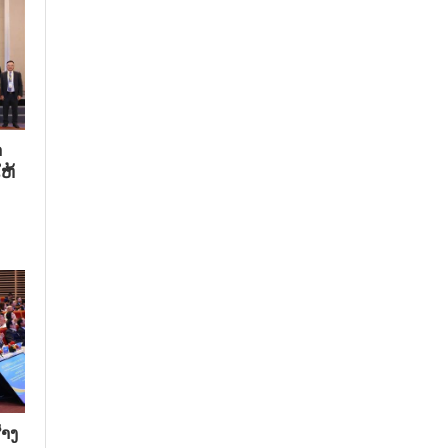
​
ຫ້​
າງ​