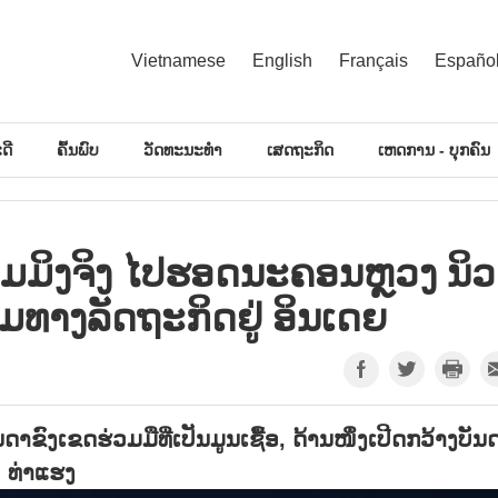
Vietnamese
English
Français
Españo
ດີ
ຄົ້ນພົບ
ວັດທະນະທຳ
ເສດຖະກິດ
ເຫດການ - ບຸກຄົນ
້າມມິງຈິງ ໄປຮອດນະຄອນຫຼວງ ນິວ
າມທາງລັດຖະກິດຢູ່ ອິນເດຍ
າຂົງເຂດຮ່ວມມືທີ່ເປັນມູນເຊື້ອ, ດ້ານໜຶ່ງເປີດກວ້າງບັນ
, ທ່າແຮງ