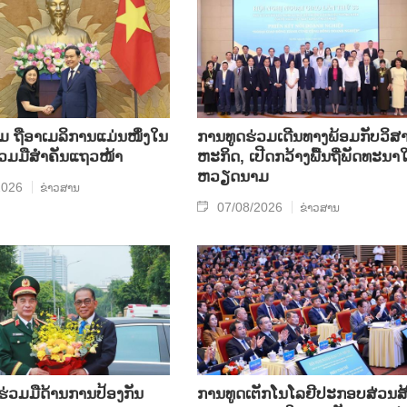
ຖື​ອາ​ເມ​ລິ​ການ​ແມ່ນ​ໜຶ່ງ​ໃນ​
ການ​ທູດ​ຮ່ວມ​ເດີນ​ທາງ​ພ້ອມກັບ​ວິ​ສາ
ຮ່ວມ​ມື​ສຳ​ຄັນ​ແຖວ​ໜ້າ
ຫະ​ກ​ິດ, ເປີດກວ້າງ​ພື້ນ​ຖີ່​ພັດ​ທະ​ນາ​ໃ
ຫວຽດ​ນາມ
2026
ຂ່າວສານ
07/08/2026
ຂ່າວສານ
​ຮ່ວມ​ມື​ດ້ານ​ການ​ປ້ອງ​ກັນ​
ການ​ທູດ​ເຕັກ​ໂນ​ໂລ​ຢີ​ປະ​ກອບ​ສ່ວນ​ສ້