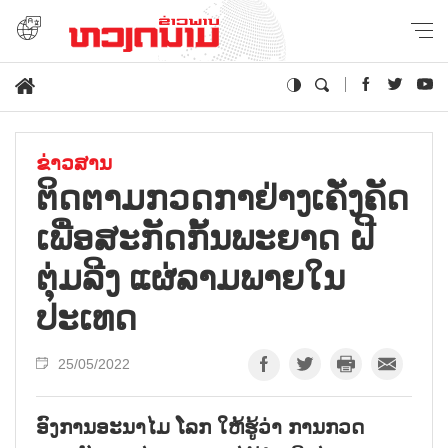
ຂ່າວສານ
ຕິດຕາມກວດກາຢ່າງເຄັ່ງຄັດ
ເພື່ອສະກັດກັ້ນພະຍາດ ຝີ
ຕຸ່ມລີງ ແຜ່ລາມພາຍໃນ
ປະເທດ
25/05/2022
ອົງການອະນາໄມ ໂລກ ໃຫ້ຮູ້ວ່າ ການກວດ