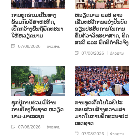
ການ​ທູດ​ຮ່ວມ​ເດີນ​ທາງ​
ຫວຽດ​ນາມ ແລະ ລາວ​
ພ້ອມກັບ​ວິ​ສາ​ຫະ​ກ​ິດ,
ເພີ່ມ​ທະ​ວີ​ການ​ແບ່​ງ​ປັນ​ບົດ​
ເປີດກວ້າງ​ພື້ນ​ຖີ່​ພັດ​ທະ​ນາ​
ຮຽນ​ປະ​ສົບ​ການ​ໃນ​ການ​
ໃຫ້​ຫວຽດ​ນາມ
ຄົ້ນ​ຄ້​ວາ​ວິ​ທະ​ຍາ​ສາດ, ທິດ​
ສະ​ດີ ແລະ ພຶດ​ຕິ​ກຳຕົວ​ຈິງ
07/08/2026
ຂ່າວສານ
07/08/2026
ຂ່າວສານ
ຊຸກ​ຍູ້​ການ​ຮ່ວມ​ມື​ດ້ານ​
ການ​ທູດ​ເຕັກ​ໂນ​ໂລ​ຢີ​ປະ​
ການ​ປ້ອງ​ກັນ​ຊາດ ຫວຽດ​
ກອບ​ສ່ວນ​ສ້າງ​ຄວາມ​ສາ​
ນາມ-ມາ​ເລ​ເຊຍ
ມາດ​ໃນ​ການ​ພັດ​ທະ​ນາ​ປະ​
ເທດ​ຊາດ
07/08/2026
ຂ່າວສານ
07/08/2026
ຂ່າວສານ