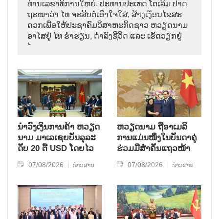
ທ່ານ​ເລ​ຂາ​ທິ​ການ​ໃຫຍ່, ປະ​ທານ​ປະ​ເທດ ໂຕ​ເລິມ ປາດ​
ຖະ​ໜາ​ວ່າ ໄທ​ ຈະ​ສືບ​ຕໍ່​ເອົາ​ໃຈ​ໃສ່, ສ້າງ​ເງື່ອນ​ໄຂ​ສະ​
ດວກ​ເພື່ອ​ໃຫ້​ປະ​ຊາ​ຄົມ​ວ​ິ​ສາ​ຫະ​ກິດ​ຊາວ ຫວຽດ​ນາມ
ອາ​ໄສ​ຢູ່ ໄທ ຮ່ຳ​ຮຽນ, ດຳ​ລົງ​ຊີ​ວິດ ແລະ ເຮັດ​ວຽກ​ຢູ່​
ໄທ.
ນຳ​ວົງ​ເງິນ​ການ​ຄ້າ ຫວຽດ​
ຫ​ວຽດ​ນາມ ຖື​ອາ​ເມ​ລິ​
ນາມ ມາ​ເລ​ເຊຍ​ບັນ​ລຸ​ລະ​
ການ​ແມ່ນ​ໜຶ່ງ​ໃນ​ບັນ​ດາ​ຄູ່​
ດັບ 20 ຕື້ USD ໂດຍ​ໄວ
ຮ່ວມ​ມື​ສຳ​ຄັນ​ແຖວ​ໜ້າ
07/08/2026
07/08/2026
ຂ່າວສານ
ຂ່າວສານ