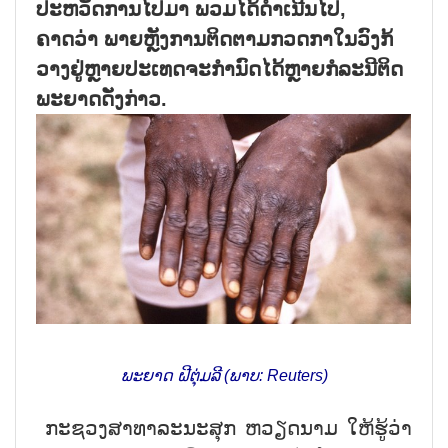
ປະຫວັດການໄປມາ ພວມໄດ້ດຳເນີນໄປ,
ຄາດວ່າ ພາຍຫຼັງການຕິດຕາມກວດກາໃນວົງກ້
ວາງຢູ່ຫຼາຍປະເທດຈະກຳນົດໄດ້ຫຼາຍກໍລະນີຕິດ
ພະຍາດດັ່ງກ່າວ.
ພະຍາດ ຝີຕຸ່ມລີ (ພາບ: Reuters)
ກະຊວງສາທາລະນະສຸກ ຫວຽດນາມ ໃຫ້ຮູ້ວ່າ