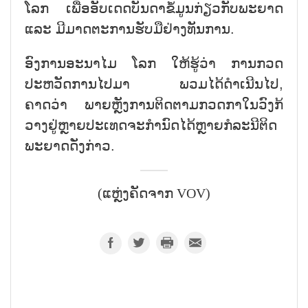
ໂລກ ເພື່ອອັບເດດບັນດາຂໍ້ມູນກ່ຽວກັບພະຍາດ
ແລະ ມີມາດຕະການຮັບມືຢ່າງທັນການ.
ອົງການອະນາໄມ ໂລກ ໃຫ້ຮູ້ວ່າ ການກວດ
ປະຫວັດການໄປມາ ພວມໄດ້ດຳເນີນໄປ
,
ຄາດວ່າ ພາຍຫຼັງການຕິດຕາມກວດກາໃນວົງກ້
ວາງຢູ່ຫຼາຍປະເທດຈະກຳນົດໄດ້ຫຼາຍກໍລະນີຕິດ
ພະຍາດດັ່ງກ່າວ.
(ແຫຼ່ງຄັດຈາກ VOV)