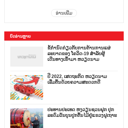
ອ່ານເພີ່ມ
ບົດອ່ານຫຼາຍ
ຂໍ້ກຳນົດກ່ຽວກັບການຕ້ານການແຜ່
ລະບາດຂອງ ໂຄວິດ-19 ສຳລັບຜູ້
ເດີນທາງເຂົ້າມາ ຫວຽດນາມ
ປີ 2022, ເສດຖະກິດ ຫວຽດນາມ
ເລີ່ມຕົ້ນດ້ວຍຄວາມສະດວກດີ
ປະທານປະເທດ ຫງວຽນຊວນຟຸກ ປຸກ
ລະດົມວັນບຸນປູກຕົ້ນໄມ້ຢູ່ແຂວງຝູເຖາະ