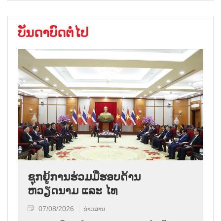
ບັນດາບົດຕໍ່ໄປ
ຊຸກຍູ້ການຮ່ວມມືຮອບດ້ານ
ຫວຽດນາມ ແລະ ໄທ
07/08/2026
ຂ່າວສານ