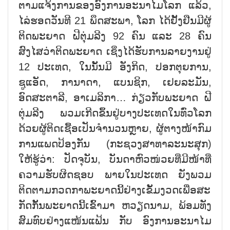
ຕາມແຈ້ງການຂອງອົງການອະນາໄມໂລກ ແລ້ວ
,
ໄລ່ຮອດວັນທີ
21
ພຶດສະພາ
,
ໂລກ ໄດ້ຢັ້ງຢືນມີຜູ້
ຕິດພະຍາດ ຝີຕຸ່ມລີງ
92
ຄົນ ແລະ
28
ຄົນ
ສົງໄສວ່າຕິດພະຍາດ ເຊິ່ງໄດ້ຮັບການລາຍງານຢູ່
12
ປະເທດ
,
ໃນນັ້ນມີ ອັງກິດ
,
ປອກຕຸຍການ
,
ຊູແອັດ
,
ການາດາ
,
ແບນຊິກ
,
ເຢຍລະມັນ
,
ອົດສະຕາລີ
,
ອາເມລິກາ… ກ່ຽວກັບພະຍາດ ຝີ
ຕຸ່ມລີງ ພວມເກີດຂຶ້ນຢູ່ບາງປະເທດໃນທົ່ວໂລກ
ດ້ວຍຜູ້ຕິດເຊື້ອເປັນຈຳນວນຫຼາຍ
,
ຜູ້ຕາງໜ້າກົມ
ການແພດປ້ອງກັນ (ກະຊວງສາທາລະນະສຸກ)
ໃຫ້ຮູ້ວ່າ: ປັດຈຸບັນ
,
ບັນດາຫົວໜ່ວຍທີ່ມີໜ້າທີ່
ຄວາມຮັບຜິດຊອບ ພາຍໃນປະເທດ ຍັງພວມ
ຕິດຕາມກວດກາພະຍາດນີ້ຢ່າງເຂັ້ມງວດເພື່ອສະ
ກັດກັ້ນພະຍາດນີ້ເຂົ້າມາ ຫວຽດນາມ
,
ພ້ອມທັງ
ສົມທົບຢ່າງແໜ້ນແຟ້ນ ກັບ ອົງການອະນາໄມ