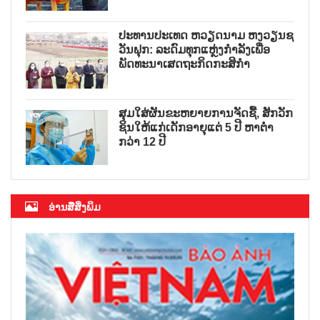
ປະທານປະເທດ ຫວຽດນາມ ຫງວຽນຊ
ວັນຟຸກ: ລະດົມທຸກແຫຼ່ງກຳລັງເພື່ອ
ພັດທະນາເສດຖະກິດກະສິກຳ
ສຸມໃສ່ຜັນຂະຫຍາຍການຈັດຊື້, ສັກວັກ
ຊິນໃຫ້ແກ່ເດັກອາຍຸແຕ່ 5 ປີ ຫາຕ່ຳ
ກວ່າ 12 ປີ
ອ່ານສື່ສິ່ງພິມ