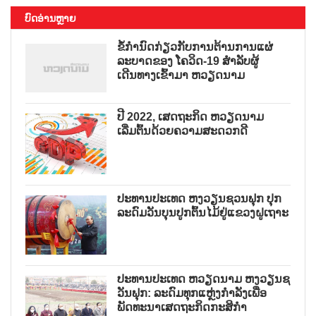
ບົດອ່ານຫຼາຍ
ຂໍ້ກຳນົດກ່ຽວກັບການຕ້ານການແຜ່
ລະບາດຂອງ ໂຄວິດ-19 ສຳລັບຜູ້
ເດີນທາງເຂົ້າມາ ຫວຽດນາມ
ປີ 2022, ເສດຖະກິດ ຫວຽດນາມ
ເລີ່ມຕົ້ນດ້ວຍຄວາມສະດວກດີ
ປະທານປະເທດ ຫງວຽນຊວນຟຸກ ປຸກ
ລະດົມວັນບຸນປູກຕົ້ນໄມ້ຢູ່ແຂວງຝູເຖາະ
ປະທານປະເທດ ຫວຽດນາມ ຫງວຽນຊ
ວັນຟຸກ: ລະດົມທຸກແຫຼ່ງກຳລັງເພື່ອ
ພັດທະນາເສດຖະກິດກະສິກຳ