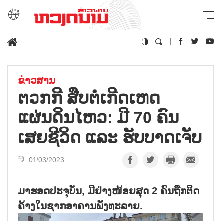
ຂ່າວສານ
ຕວກກີ ສືບຕໍ່ເກີດເຫດ
ແຜ່ນດິນໄຫວ: ມີ 70 ຄົນ
ເສຍຊີວິດ ແລະ ຮັບບາດເຈັບ
01/03/2023
ມາຮອດປະຈຸບັນ, ມີຢ່າງໜ້ອຍສຸດ 2 ຄົນຖືກຕິດ
ຄ້າງໃນຊາກອາຄານພັງທະລາຍ.