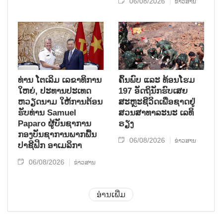
06/08/2026
ຂ່າວສານ
ທ່ານ ໂຕ​ເລິມ ເລ​ຂາ​ທິ​ການ​
ຄົ້ນ​ພົບ ແລະ ທ້ອນ​ໂຮມ
ໃຫຍ່, ປະ​ທານ​ປະ​ເທດ ​
197 ອັດ​ຖິ​ນັກ​ຮົບ​ເສຍ​
ຫວຽດ​ນາມ ໃຫ້​ການ​ຕ້ອນ​
ສະຫຼະ​ຊີ​ວິດ​ເພື່ອ​ຊາດ​ຢູ່​
ຮັບ​ທ່ານ Samuel
ສວນ​ສາ​ທາ​ລະ​ນະ ເລ​ທິ​
Paparo ຜູ້​ບັນ​ຊາ​ການ
ຣຽງ
ກອງ​ບັນ​ຊາ​ການພາກ​ພື້ນ​
06/08/2026
ຂ່າວສານ
ປາ​ຊີ​ຟິກ ອາ​ເມ​ລິ​ກາ
06/08/2026
ຂ່າວສານ
ອ່ານເພີ່ມ