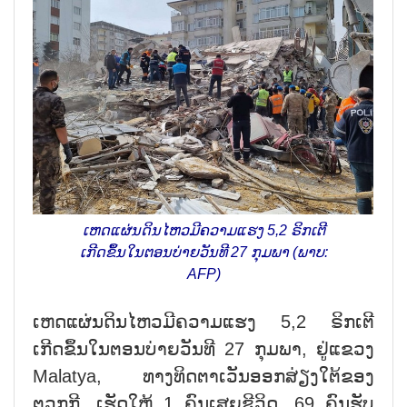
ເຫດແຜ່ນດິນໄຫວມີຄວາມແຮງ 5,2 ຣິກເຕີ
ເກີດຂຶ້ນໃນຕອນບ່າຍວັນທີ 27 ກຸມພາ (ພາບ:
AFP)
ເຫດແຜ່ນດິນໄຫວມີຄວາມແຮງ 5,2 ຣິກເຕີ
ເກີດຂຶ້ນໃນຕອນບ່າຍວັນທີ 27 ກຸມພາ, ຢູ່ແຂວງ
Malatya, ທາງທິດຕາເວັນອອກສ່ຽງໃຕ້ຂອງ
ຕວກກີ, ເຮັດໃຫ້ 1 ຄົນເສຍຊີວິດ, 69 ຄົນຮັບ