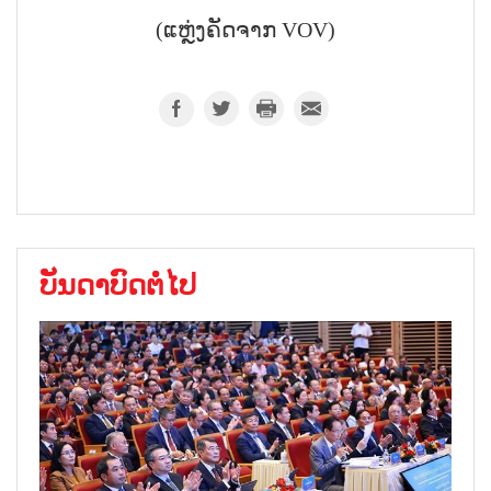
(ແຫຼ່ງຄັດຈາກ VOV)
ບັນດາບົດຕໍ່ໄປ