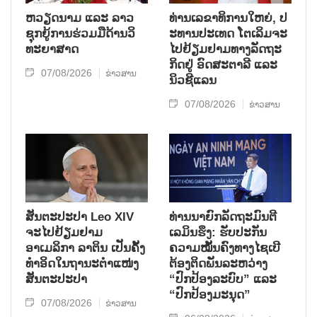
ຫວຽດ​ນາມ ແລະ ລາວ​
ທ່ານ​ເລ​ຂາ​ທິ​ການ​ໃຫຍ່, ປ​
ຊຸກ​ຍູ້​ການ​ຮ່ວມ​ມື​ດ້ານວ​ິ​
ະ​ທານ​ປະ​ເທດ ໂຕ​ເລິມ​ຈະ​
ທະ​ຍາ​ສາດ
ໄປ​ຢ້ຽມ​ຢາມ​ທາງ​ລັດ​ຖະ​
ກິດ​ຢູ່ ອົດ​ສະ​ຕາ​ລີ ແລະ
07/08/2026
ຂ່າວສານ
ນິວ​ຊີ​ແລນ
07/08/2026
ຂ່າວສານ
ສັນຕະປະປາ Leo XIV
ທ່ານນາຍົກລັດຖະມົນຕີ
ຈະໄປຢ້ຽມຢາມ
ເລມິນຮຶງ: ຮັບປະກັນ
ອາເມລິກາ ລາຕິນ ເປັນຄັ້ງ
ຄວາມໝັ້ນຄົງທາງໄຊເບີ
ທຳອິດໃນຖານະຕຳແໜ່ງ
ຕ້ອງຕິດພັນລະຫວ່າງ
ສັນຕະປະປາ
“ປົກປ້ອງລະບົບ” ແລະ
“ປົກປ້ອງມະນຸດ”
07/08/2026
ຂ່າວສານ