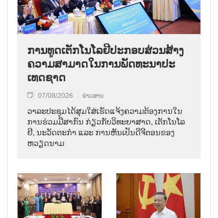
ການ​ທູດ​ເຕັກ​ໂນ​ໂລ​ຢີ​ປະ​ກອບ​ສ່ວນ​ສ້າງ​
ຄວາມ​ສາ​ມາດ​ໃນ​ການ​ພັດ​ທະ​ນາ​ປະ​
ເທດ​ຊາດ
07/08/2026
ຂ່າວສານ
ວາ​ລະ​ປະ​ຊຸມ​ໄດ້​ສຸມ​ໃສ່​ເຮັດ​ແຈ້ງ​ຄວາມ​ຕ້ອງ​ການ​ໃນ​
ການ​ຮ່ວມ​ມື​ສາ​ກົນ ກ່ຽວ​ກັບ​ວິ​ທະ​ຍາ​ສາດ, ເຕັກ​ໂນ​ໂລ​
ຢີ, ນະ​ວັດ​ຕະ​ກຳ ແລະ ການ​ຫັນ​ເປັນ​ດີ​ຈີ​ຕອນ​ຂອງ
ຫວຽດ​ນາມ