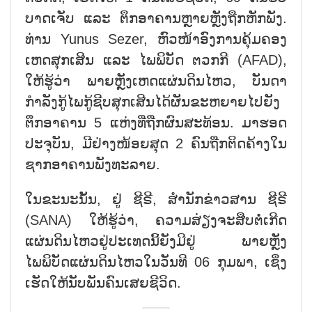
ບາດເຈັບ ແລະ ຕຶກອາຄານຫຼາຍຫຼັງຖືກຫັກພັງ.
ທ່ານ Yunus Sezer, ຫົວໜ້າອົງການຄຸ້ມຄອງ
ເຫດສຸກເສີນ ແລະ ໄພພິບັດ ຕວກກີ (AFAD),
ໃຫ້ຮູ້ວ່າ ພາຍຫຼັງເຫດແຜ່ນດິນໄຫວ, ບັນດາ
ກຳລັງກູ້ໄພກູ້ຊີບສຸກເສີນໄດ້ຜັນຂະຫຍາຍໄປຍັງ
ຕຶກອາຄານ 5 ແຫ່ງທີ່ຖືກຜົນສະທ້ອນ. ມາຮອດ
ປະຈຸບັນ, ມີຢ່າງໜ້ອຍສຸດ 2 ຄົນຖືກຕິດຄ້າງໃນ
ຊາກອາຄານພັງທະລາຍ.
ໃນຂະນະນັ້ນ, ຢູ່ ຊີຣີ, ສຳນັກຂ່າວສານ ຊີຣີ
(SANA) ໃຫ້ຮູ້ວ່າ, ຄວາມສ່ຽງຈະສືບຕໍ່ເກີດ
ແຜ່ນດິນໄຫວຢູ່ປະເທດນີ້ຍັງມີຢູ່ ພາຍຫຼັງ
ໄພພິບັດແຜ່ນດິນໄຫວໃນວັນທີ 06 ກຸມພາ, ເຊິ່ງ
ເຮັດໃຫ້ນັບພັນຄົນເສຍຊີວິດ.