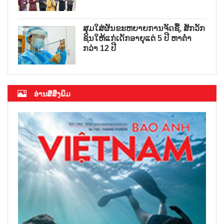
ສຸມໃສ່ຜັນຂະຫຍາຍການຈັດຊື້, ສັກວັກ
ຊິນໃຫ້ແກ່ເດັກອາຍຸແຕ່ 5 ປີ ຫາຕ່ຳ
ກວ່າ 12 ປີ
ອ່ານສື່ສິ່ງພິມ