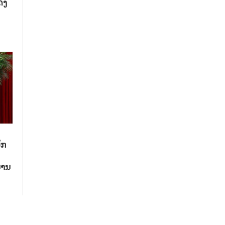
ົງ
ັກ
ນານ