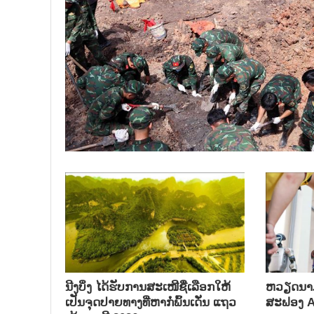
ນີງບິ່ງ ໄດ້ຮັບການສະເໜີຊື່ເລືອກໃຫ້
ຫວຽດນາມ
ເປັນຈຸດປາຍທາງທີ່ຫາກໍ່ພົ້ນເດັ່ນ ແຖວ
ສະຟອງ AI