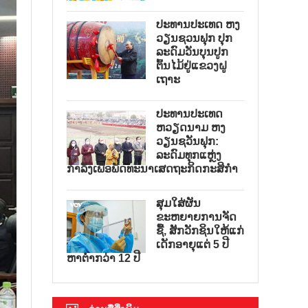
ປະທານປະເທດ ຫງ
ວຽນຊວນຟຸກ ປຸກ
ລະດົມວັນບຸນປູກ
ຕົ້ນໄມ້ຢູ່ແຂວງຝູ
ເຖາະ
ປະທານປະເທດ
ຫວຽດນາມ ຫງ
ວຽນຊວັນຟຸກ:
ລະດົມທຸກແຫຼ່ງ
ກຳລັງເພື່ອພັດທະນາເສດຖະກິດກະສິກຳ
ສຸມໃສ່ຜັນ
ຂະຫຍາຍການຈັດ
ຊື້, ສັກວັກຊິນໃຫ້ແກ່
ເດັກອາຍຸແຕ່ 5 ປີ
ຫາຕ່ຳກວ່າ 12 ປີ