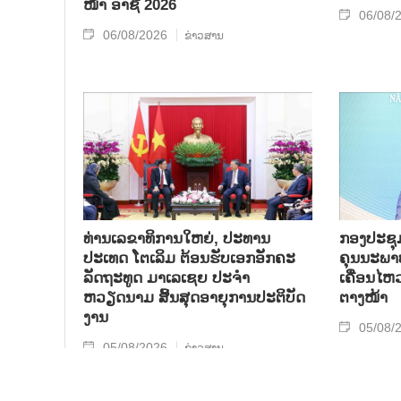
ໜ້າ ອາຊີ 2026
06/08/
06/08/2026
ຂ່າວສານ
ທ່ານເລຂາທິການໃຫຍ່, ປະທານ
ກອງປະຊຸມກ
ປະເທດ ໂຕເລິມ ຕ້ອນຮັບເອກອັກຄະ
ຄຸນນະພາບ
ລັດຖະທູດ ມາເລເຊຍ ປະຈຳ
ເຄື່ອນໄຫ
ຫວຽດນາມ ສິ້ນສຸດອາຍຸການປະຕິບັດ
ຕາງໜ້າ
ງານ
05/08/
05/08/2026
ຂ່າວສານ