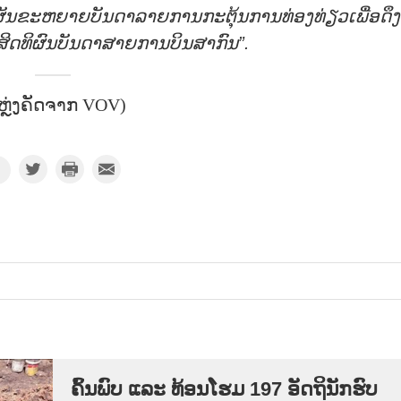
ັນຂະຫຍາຍບັນດາລາຍການກະຕຸ້ນການທ່ອງທ່ຽວເພື່ອດຶງ
ະສິດທິຜົນບັນດາສາຍການບິນສາກົນ”.
ຫຼ່ງຄັດຈາກ VOV)
ຄົ້ນ​ພົບ ແລະ ທ້ອນ​ໂຮມ 197 ອັດ​ຖິ​ນັກ​ຮົບ​