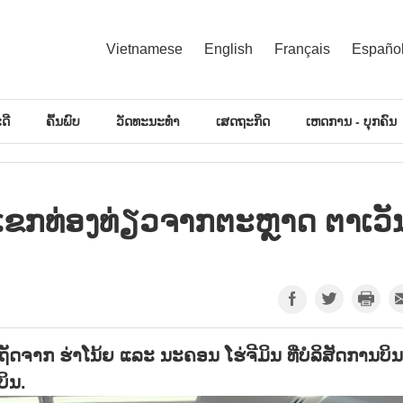
Vietnamese
English
Français
Españo
ດີ
ຄົ້ນພົບ
ວັດທະນະທຳ
ເສດຖະກິດ
ເຫດການ - ບຸກຄົນ
ັບແຂກທ່ອງທ່ຽວຈາກຕະຫຼາດ ຕາເວັ
ຖັດຈາກ ຮ່າໂນ້ຍ ແລະ ນະຄອນ ໂຮ່ຈີມິນ ທີ່ບໍລິສັດການບິນ
ບິນ.