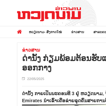
ຫວຽດນາມ- ສັງກາດໃໝ່
ຂ່າວສານ
ສາລະຄະ
ຂ່າວສານ
ດ່ານັ້ງ ກ່ຽມພ້ອມຕ້ອນຮ
ອອກກາງ
22/05/2025
ດ່ານັ້ງ ກາຍເປັນນະຄອນທີ 3 ຢູ່ ຫວຽດນາມ, 
Emirates ນຳເຂົ້າເຄືອຂ່າຍຂຸດຄົ້ນສາຍການ