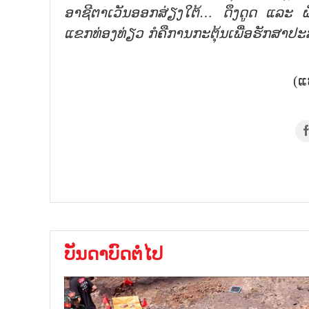
ອາຊີຕາເວັນອອກສ່ຽງໃຕ້… ດຶງດູດ ແລະ ຜ
ແຂກທ່ອງທ່ຽວ ກໍຄືການກະຕຸ້ນເພື່ອຮັກສາປ
(ແ
ບັນດາບົດຕໍ່ໄປ