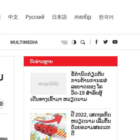
l
中文
Русский
日本語
ភាសាខ្មែរ
한국어
MULTIMEDIA
ບົດອ່ານຫຼາຍ
ນ
ຂໍ້ກຳນົດກ່ຽວກັບ
ການຕ້ານການແຜ່
ລະບາດຂອງ ໂຄ
ວິດ-19 ສຳລັບຜູ້
ເດີນທາງເຂົ້າມາ ຫວຽດນາມ
ປີ 2022, ເສດຖະກິດ
ຫວຽດນາມ ເລີ່ມຕົ້ນ
ດ້ວຍຄວາມສະດວກ
ດີ