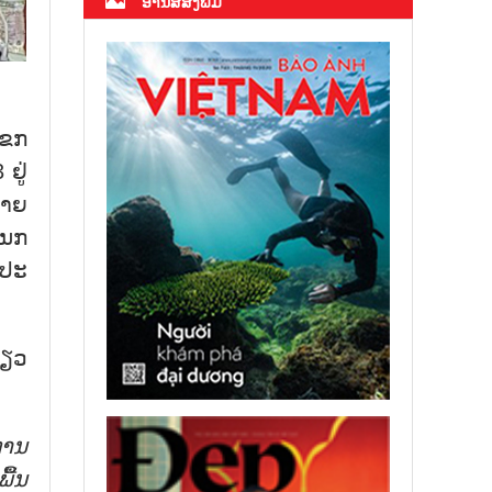
ອ່ານສື່ສິ່ງພິມ
ແຂກ
ຢູ່
່າຍ
ແນກ
ງປະ
່ຽວ
ການ
ື້ນ