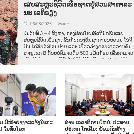
ເສຍ​ສະຫຼະ​ຊີ​ວິດ​ເພື່ອ​ຊາດ​ຢູ່​ສວນ​ສາ​ທາ​ລະ​
ນະ ເລ​ທິ​ຣຽງ
06/08/2026
ຂ່າວສານ
ໃນ​ວັນ​ທີ 3 – 4 ສິງ​ຫາ, ກອງ​ທ້ອນ​ໂຮມ​ອັດ​ຖິ​ນັກ​ຮົບ​ເສຍ​
ສະຫຼະ​ຊີ​ວິດ​ເພື່ອ​ຊາດ​ຂຶ້ນ​ກັບ​ກອງ​ບັນ​ຊາ​ການ​ນະ​ຄອນ ​ໂຮ່​ຈີ​
ມິນ ໄດ້​ສືບ​ຕໍ່​ເຄື່ອນ​ຍ້າຍ ແລະ ເປີດກວ້າງ​ຂອບ​ເຂດ​ການ​ຄົ້ນ​
ຫາຢູ່​ເຂດ B ດ້ວຍບໍລິມາດ​ດິນ 500 ແມັດ​ກ້ອນ ເພື່ອ​ສາມາດ
ເຂົ້າ​ເຖິງ​ບັນ​ດາ​ເຂດ​ທີ່​ສົງ​ໄສ​ມີ​ອັດ​ຖິ​ນັກ​ຮົບ​ເສຍ​ສະຫຼະ​ຊີ​ວິດ​
ເພື່ອ​ຊາດ.
 ມີໜ້າຢ່າງຈະແຈ້ງໃນກະ
ທ່ານ ເລຂາທິການໃຫຍ່, ປະທານ
 ໃນທົ່ວໂລກ
ປະເທດ ໂຕເລີມ: ພ້ອມກັນສ້າງ