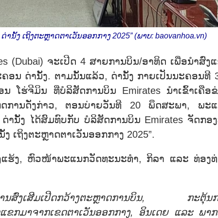
ານັ້ງ ເຖິງຕະຫຼາດຕາເວັນອອກກາງ 2025” (ພາບ: baovanhoa.vn)
ates (Dubai) ຈະເປີດ 4 ສາຍການບິນ/ອາທິດ ເພື່ອນຳສົ່ງ
 ດ່ານັ້ງ. ຕາມນັ້ນແລ້ວ, ດ່ານັ້ງ ກາຍເປັນນະຄອນທີ 3 
່ຈີມິນ ທີ່ບໍລິສັດການບິນ Emirates ນຳເຂົ້າເຄືອຂ
ເຫດການດັ່ງກ່າວ, ຕອນບ່າຍວັນທີ 20 ພຶດສະພາ, ພະ
ານັ້ງ ໄດ້ສົມທົບກັບ ບໍລິສັດການບິນ Emirates ຈັດກອ
ັ້ງ ເຖິງຕະຫຼາດຕາເວັນອອກກາງ 2025”.
ົ່ງແຮ້ງ, ຫົວໜ້າພະແນກວັດທະນະທຳ, ກິລາ ແລະ ທ່ອງທ
ກັບການສົ່ງເສີມເປີດກວ້າງຕະຫຼາດການບິນ, ກະຕຸ້ນ
ຼາດແຂກມາຈາກເຂດຕາເວັນອອກກາງ, ອິນເດຍ ແລະ ພາກພ