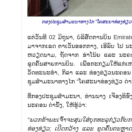
ກອງປະຊຸມສຳມະນາທາງໄກ “ໂຄສະນາທ່ອງທ່ຽວ ດ່
ແຕ່ວັນທີ 02 ມິຖຸນາ, ບໍລິສັດການບິນ Emir
ມາຈາກເຂດ ຕາເວັນອອກກາງ, ເອີລົບ ໄປ ນະຄອນ
ຫວຽດນາມ, ຖັດຈາກ ຮ່າໂນ້ຍ ແລະ ນະຄອນ ໂຮ
ຂຸດຄົ້ນສາຍການບິນ. ເພື່ອກະກຽມໃຫ້ແກ່
ວັດທະນະທຳ, ກິລາ ແລະ ທ່ອງທ່ຽວນະຄອນ ດ່
ຊຸມສຳມະນາທາງໄກ “ໂຄສະນາທ່ອງທ່ຽວ ດ່ານ
ທີ່ກອງປະຊຸມສຳມະນາ, ທ່ານນາງ ເຈືອງທິຮ
ນະຄອນ ດ່ານັ້ງ, ໃຫ້ຮູ້ວ່າ:
“ພວກຂ້າພະເຈົ້າຈະສຸມໃສ່ບຸກທະລຸກ່ຽວ
ທ່ອງທ່ຽວ; ເປີດກວ້າງ ແລະ ຂຸດຄົ້ນຕະຫ