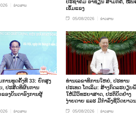
ປະຊາຄົມ ອາຊຽນ ສາມັກຄີ, ໝັ້ນຄ
2026
ຂ່າວສານ
ເຂັ້ມແຂງ
05/08/2026
ຂ່າວສານ
ານທູດຄັ້ງທີ 33: ຍົກສູງ
ທ່ານເລຂາທິການໃຫຍ່, ປະທານ
, ປະສິດທິຜົນການ
ປະເທດ ໂຕເລິມ: ສ້າງກົດລະບຽບພ
ວຂອງບັນດາອົງການຜູ້
ໃຫ້ມີວິທະຍາສາດ, ປະຕິບັດຢ່າງ
ງ່າຍດາຍ ແລະ ມີກຳລັງຊີວິດຍາວ
2026
05/08/2026
ຂ່າວສານ
ຂ່າວສານ