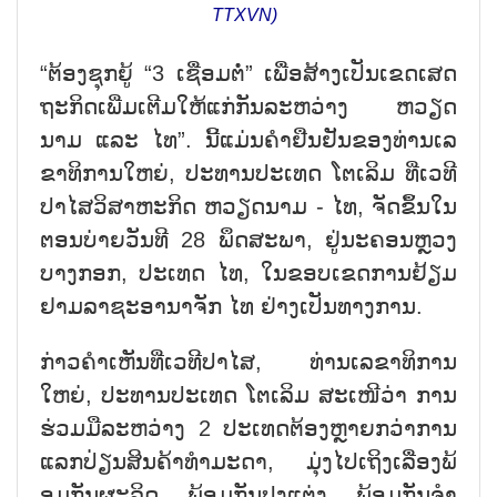
TTXVN)
“ຕ້ອງ​ຊຸກ​ຍູ້ “3 ເຊື່ອມ​ຕໍ່” ເພື່ອ​ສ້າງ​ເປັນ​ເຂດ​ເສດ​
ຖະ​ກິດ​ເພີ່​ມ​ເຕີມ​ໃຫ້​ແກ່​ກັນ​ລະ​ຫວ່າງ ຫວຽດ​
ນາມ ແລະ ໄທ”. ນີ້​ແມ່ນ​ຄຳ​ຢືນ​ຢັນ​ຂອງ​ທ່ານ​ເລ​
ຂາ​ທິ​ການ​ໃຫຍ່, ປະ​ທານ​ປະ​ເທດ ໂຕ​ເລິມ ທີ່​ເວ​ທີ​
ປາ​ໄສວິ​ສາ​ຫະ​ກິດ ຫວຽດ​ນາມ - ໄທ, ຈ​ັດ​ຂຶ້ນ​ໃນ​
ຕອນ​ບ່າຍວັນ​ທີ 28 ພຶດ​ສະ​ພາ, ຢູ່​ນະ​ຄອນ​ຫຼວງ
ບາງກອກ, ປະ​ເທດ​ ໄທ​, ໃນ​ຂອບ​ເຂດ​ການ​ຢ້ຽມ​
ຢາມ​ລາ​ຊະ​ອາ​ນາ​ຈັກ ໄທ ຢ່າງ​ເປັນ​ທາງ​ການ.
ກ່າວ​ຄຳ​ເຫ​ັນ​ທີ່​ເວ​ທີ​ປາ​ໄສ, ທ່ານ​ເລ​ຂາ​ທິ​ການ​
ໃຫຍ່, ປະ​ທານ​ປະ​ເທດ ໂຕ​ເລິມ ສະ​ເໜີ​ວ່າ ການ​
ຮ່ວມ​ມື​ລະ​ຫວ່າງ 2 ປະ​ເທ​ດ​ຕ້ອງ​ຫຼາຍກວ່າ​ການ​
ແລກ​ປ່ຽນ​ສິນ​ຄ້າ​ທຳ​ມະ​ດາ, ມຸ່ງ​ໄປ​ເຖິງເລື່ອງ​ພ້​
ອມ​ກັນ​ຜະ​ລິດ, ພ້ອມ​ກັນ​ປຸງ​ແຕ່ງ, ພ້ອມ​ກັນ​ຈຳ​