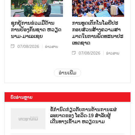
ຊຸກ​ຍູ້​ການ​ຮ່ວມ​ມື​ດ້ານ​
ການ​ທູດ​ເຕັກ​ໂນ​ໂລ​ຢີ​ປະ​
ການ​ປ້ອງ​ກັນ​ຊາດ ຫວຽດ​
ກອບ​ສ່ວນ​ສ້າງ​ຄວາມ​ສາ​
ນາມ-ມາ​ເລ​ເຊຍ
ມາດ​ໃນ​ການ​ພັດ​ທະ​ນາ​ປະ​
ເທດ​ຊາດ
07/08/2026
ຂ່າວສານ
07/08/2026
ຂ່າວສານ
ອ່ານເພີ່ມ
ບົດອ່ານຫຼາຍ
ຂໍ້ກຳນົດກ່ຽວກັບການຕ້ານການແຜ່
ລະບາດຂອງ ໂຄວິດ-19 ສຳລັບຜູ້
ເດີນທາງເຂົ້າມາ ຫວຽດນາມ