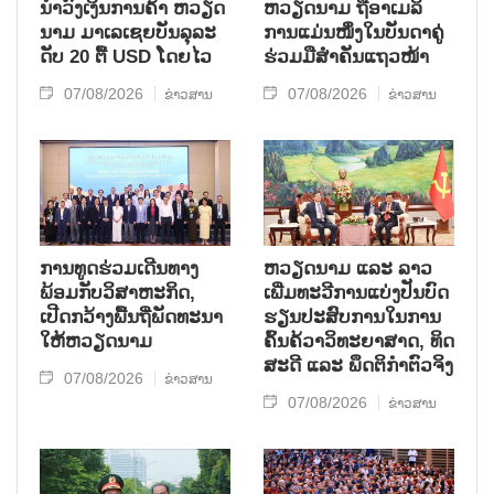
ນຳ​ວົງ​ເງິນ​ການ​ຄ້າ ຫວຽດ​
ຫ​ວຽດ​ນາມ ຖື​ອາ​ເມ​ລິ​
ນາມ ມາ​ເລ​ເຊຍ​ບັນ​ລຸ​ລະ​
ການ​ແມ່ນ​ໜຶ່ງ​ໃນ​ບັນ​ດາ​ຄູ່​
ດັບ 20 ຕື້ USD ໂດຍ​ໄວ
ຮ່ວມ​ມື​ສຳ​ຄັນ​ແຖວ​ໜ້າ
07/08/2026
07/08/2026
ຂ່າວສານ
ຂ່າວສານ
ການ​ທູດ​ຮ່ວມ​ເດີນ​ທາງ​
ຫວຽດ​ນາມ ແລະ ລາວ​
ພ້ອມກັບ​ວິ​ສາ​ຫະ​ກ​ິດ,
ເພີ່ມ​ທະ​ວີ​ການ​ແບ່​ງ​ປັນ​ບົດ​
ເປີດກວ້າງ​ພື້ນ​ຖີ່​ພັດ​ທະ​ນາ​
ຮຽນ​ປະ​ສົບ​ການ​ໃນ​ການ​
ໃຫ້​ຫວຽດ​ນາມ
ຄົ້ນ​ຄ້​ວາ​ວິ​ທະ​ຍາ​ສາດ, ທິດ​
ສະ​ດີ ແລະ ພຶດ​ຕິ​ກຳຕົວ​ຈິງ
07/08/2026
ຂ່າວສານ
07/08/2026
ຂ່າວສານ