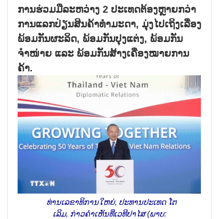
ການຮ່ວມມືລະຫວ່າງ 2 ປະເທດຕ້ອງຫຼາຍກວ່າ
ການແລກປ່ຽນສິນຄ້າທຳມະດາ, ມຸ່ງໄປເຖິງເລື່ອງ
ພ້ອມກັນຜະລິດ, ພ້ອມກັນປຸງແຕ່ງ, ພ້ອມກັນ
ຈຳໜ່າຍ ແລະ ພ້ອມກັນສ້າງເຄື່ອງໝາຍການ
ຄ້າ.
ທ່ານເລຂາທິການໃຫຍ່, ປະທານປະເທດ ໂຕ
ເລິມ, ກ່າວຄຳເຫັນທີ່ເວທີປາໄສ (ພາບ: