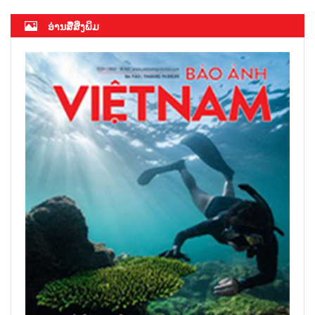
ອ່ານສື່ສິ່ງພິມ