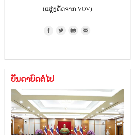
(ແຫຼ່ງຄັດຈາກ VOV)
ບັນດາບົດຕໍ່ໄປ