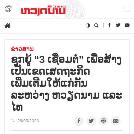
ຂ່າວສານ
ຊຸກຍູ້ “3 ເຊື່ອມຕໍ່” ເພື່ອສ້າງ
ເປັນເຂດເສດຖະກິດ
ເພີ່ມເຕີມໃຫ້ແກ່ກັນ
ລະຫວ່າງ ຫວຽດນາມ ແລະ
ໄທ
28/05/2026