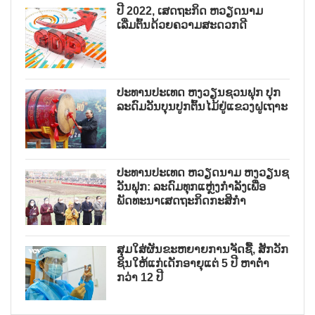
ປີ 2022, ເສດຖະກິດ ຫວຽດນາມ
ເລີ່ມຕົ້ນດ້ວຍຄວາມສະດວກດີ
ປະທານປະເທດ ຫງວຽນຊວນຟຸກ ປຸກ
ລະດົມວັນບຸນປູກຕົ້ນໄມ້ຢູ່ແຂວງຝູເຖາະ
ປະທານປະເທດ ຫວຽດນາມ ຫງວຽນຊ
ວັນຟຸກ: ລະດົມທຸກແຫຼ່ງກຳລັງເພື່ອ
ພັດທະນາເສດຖະກິດກະສິກຳ
ສຸມໃສ່ຜັນຂະຫຍາຍການຈັດຊື້, ສັກວັກ
ຊິນໃຫ້ແກ່ເດັກອາຍຸແຕ່ 5 ປີ ຫາຕ່ຳ
ກວ່າ 12 ປີ