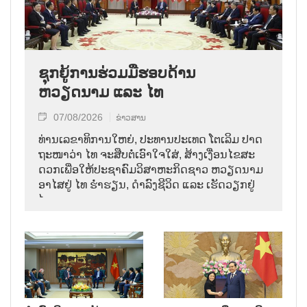
ຊຸກຍູ້ການຮ່ວມມືຮອບດ້ານ
ຫວຽດນາມ ແລະ ໄທ
07/08/2026
ຂ່າວສານ
ທ່ານ​ເລ​ຂາ​ທິ​ການ​ໃຫຍ່, ປະ​ທານ​ປະ​ເທດ ໂຕ​ເລິມ ປາດ​
ຖະ​ໜາ​ວ່າ ໄທ​ ຈະ​ສືບ​ຕໍ່​ເອົາ​ໃຈ​ໃສ່, ສ້າງ​ເງື່ອນ​ໄຂ​ສະ​
ດວກ​ເພື່ອ​ໃຫ້​ປະ​ຊາ​ຄົມ​ວ​ິ​ສາ​ຫະ​ກິດ​ຊາວ ຫວຽດ​ນາມ
ອາ​ໄສ​ຢູ່ ໄທ ຮ່ຳ​ຮຽນ, ດຳ​ລົງ​ຊີ​ວິດ ແລະ ເຮັດ​ວຽກ​ຢູ່​
ໄທ.