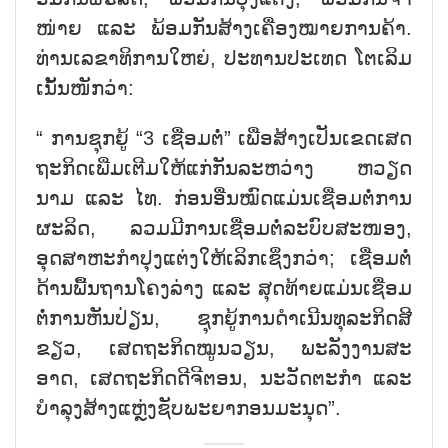
ໜ່າຍ ແລະ ພ້ອມ​ກັນ​ສ້າງ​ເຄື່ອງ​ໝາຍ​ການ​ຄ້າ.
ທ່ານ​ເລ​ຂາ​ທິ​ການ​ໃຫຍ່, ປະ​ທານ​ປະ​ເທດ ໂຕ​ເລິມ
ເນັ້ນ​ໜັກ​ວ່າ:
“ ການ​ຊຸກ​ຍູ້ “3 ເຊື່ອມ​ຕໍ່” ເພື່ອ​ສ້າງ​ເປັນ​ເຂດ​ເສດ​
ຖະ​ກິດ​ເພີ່​ມ​ເຕີມ​ໃຫ້​ແກ່​ກັນ​ລະ​ຫວ່າງ ຫວຽດ​
ນາມ ແລະ ໄທ. ກ່ອນ​ອື່ນ​ໝົດ​ແມ່ນ​ເຊື່ອມ​ຕໍ່​ການ​
ຜະ​ລິດ, ລວມ​ມີ​ການ​ເຊື່ອມ​ຕໍ່​​ລະ​ບົບ​ສະ​ໜອງ,
ອຸດ​ສາ​ຫະ​ກຳ​ປຸງ​ແຕ່ງ​ໃຫ້​ເລິກ​ເຊິ່ງກວ່າ; ເຊື່ອມ​ຕໍ່​
ດ້ານ​ພື້ນ​ຖານ​ໂຄງ​ລ່າງ ແລະ ສຸດ​ທ້າຍ​ແມ່ນ​ເຊື່ອມ​
ຕໍ່​ການ​ຫັນ​ປ່ຽນ, ຊຸກ​ຍູ້​ການ​ດຳ​ເນີນ​ທຸ​ລະ​ກິດ​ສີ​
ຂຽວ, ເສດ​ຖະ​ກິດ​ໝູນ​ວຽນ, ພະ​ລັງ​ງານ​ສະ​
ອາດ, ເສດ​ຖະ​ກິດ​ດີ​ຈີ​ຕອນ, ນະ​ວັດ​ຕະ​ກຳ ແລະ
ບຳ​ລຸງ​ສ້າງ​ແຫຼ່ງ​ຊັບ​ພະ​ຍາ​ກອນ​ມະ​ນຸດ”.