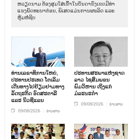
ຫວຽດນາມ ຕ້ອງສຸມໃສ່ເຂົ້າໃນບັນດາຂົງເຂດມີທ່າ
ແຮງພັດທະນາກ່ອນ, ພິເສດແມ່ນການຜະລິດ ແລະ
ຫຸ້ມຫໍ່ຊິບ
ທ່ານເລຂາທິການໃຫຍ່,
ປະທານສະພາແຫ່ງຊາດ
ປະທານປະເທດ ໂຕເລິມ
ລາວ ໄຊສົມພອນ
ເດີນທາງໄປຢ້ຽມຢາມທາງ
ພົມວິຫານ ເຖິງແກ່
ລັດຖະກິດ ອົດສະຕາລີ
ມໍລະນະກຳ
ແລະ ນິວຊີແລນ
09/08/2026
ຂ່າວສານ
09/08/2026
ຂ່າວສານ