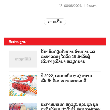
08/08/2026
ຂ່າວສານ
ອ່ານເພີ່ມ
ບົດອ່ານຫຼາຍ
ຂໍ້ກຳນົດກ່ຽວກັບການຕ້ານການແຜ່
ລະບາດຂອງ ໂຄວິດ-19 ສຳລັບຜູ້
ເດີນທາງເຂົ້າມາ ຫວຽດນາມ
ປີ 2022, ເສດຖະກິດ ຫວຽດນາມ
ເລີ່ມຕົ້ນດ້ວຍຄວາມສະດວກດີ
ປະທານປະເທດ ຫງວຽນຊວນຟຸກ ປຸກ
ລະດົມວັນບຸນປູກຕົ້ນໄມ້ຢູ່ແຂວງຝູເຖາະ