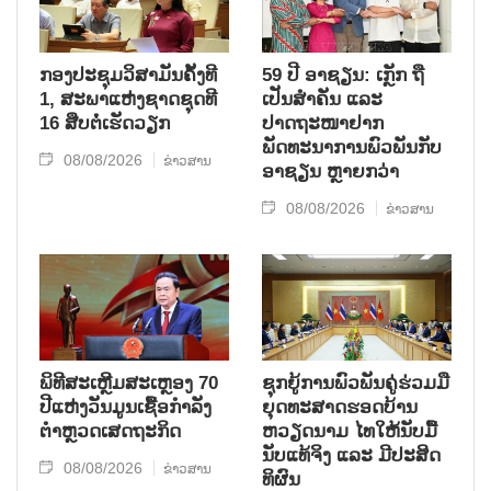
ກອງປະຊຸມວິສາມັນຄັ້ງທີ
59 ປີ ອາຊຽນ: ເກຼັກ ຖື
1, ສະພາແຫ່ງຊາດຊຸດທີ
ເປັນສຳຄັນ ແລະ
16 ສືບຕໍ່ເຮັດວຽກ
ປາດຖະໜາຢາກ
ພັດທະນາການພົວພັນກັບ
08/08/2026
ຂ່າວສານ
ອາຊຽນ ຫຼາຍກວ່າ
08/08/2026
ຂ່າວສານ
ພິທີສະເຫຼີມສະເຫຼອງ 70
ຊຸກ​ຍູ້​ການ​ພົວ​ພັນ​ຄູ່​ຮ່ວມ​ມື​
ປີແຫ່ງວັນມູນເຊື້ອກຳລັງ
ຍຸດ​ທະ​ສາດ​ຮອດ​ບ້ານ
ຕຳຫຼວດເສດຖະກິດ
ຫວຽດ​ນາມ ໄທ​ໃຫ້​ນັບ​ມື້​
ນັບ​ແທ້​ຈິງ ແລະ ມີ​ປະ​ສິດ​
08/08/2026
ຂ່າວສານ
ທິ​ຜົນ