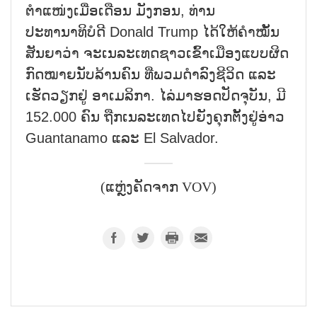
ຕຳແໜ່ງເມື່ອເດືອນ ມັງກອນ, ທ່ານ
ປະທານາທິບໍດີ Donald Trump ໄດ້ໃຫ້ຄຳໝັ້ນ
ສັນຍາວ່າ ຈະເນລະເທດຊາວເຂົ້າເມືອງແບບຜິດ
ກົດໝາຍນັບລ້ານຄົນ ທີ່ພວມດຳລົງຊີວິດ ແລະ
ເຮັດວຽກຢູ່ ອາເມລິກາ. ໄລ່ມາຮອດປັດຈຸບັນ, ມີ
152.000 ຄົນ ຖືກເນລະເທດໄປຍັງຄຸກຕັ້ງຢູ່ອ່າວ
Guantanamo ແລະ El Salvador.
(ແຫຼ່ງຄັດຈາກ VOV)