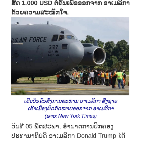
ສົດ 1.000 USD ຕໍ່ຄົນເພື່ອອອກຈາກ ອາເມລິກາ
ດ້ວຍຄວາມສະໝັກໃຈ.
ເຮືອບິນຂົນສົ່ງການທະຫານ ອາເມລິກາ ສົ່ງຊາວ
ເຂົ້າເມືອງຜິດກົດໝາຍອອກຈາກ ອາເມລິກາ
(ພາບ: New York Times)
ວັນທີ 05 ພຶດສະພາ, ອຳນາດການປົກຄອງ
ປະທານາທິບໍດີ ອາເມລິກາ Donald Trump ໄດ້