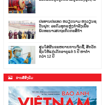
ປະທານປະເທດ ຫວຽດນາມ ຫງວຽນຊ
ວັນຟຸກ: ລະດົມທຸກແຫຼ່ງກຳລັງເພື່ອ
ພັດທະນາເສດຖະກິດກະສິກຳ
ສຸມໃສ່ຜັນຂະຫຍາຍການຈັດຊື້, ສັກວັກ
ຊິນໃຫ້ແກ່ເດັກອາຍຸແຕ່ 5 ປີ ຫາຕ່ຳ
ກວ່າ 12 ປີ
ອ່ານສື່ສິ່ງພິມ