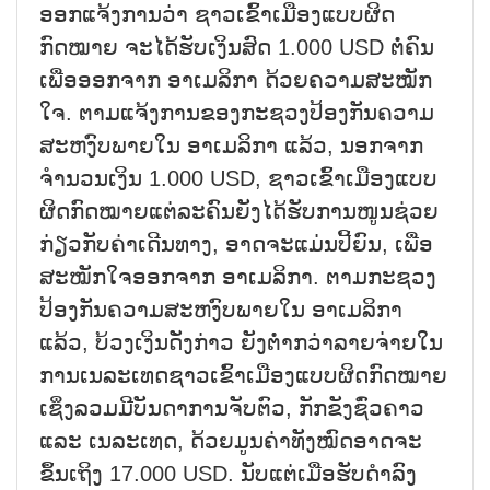
ອອກແຈ້ງການວ່າ ຊາວເຂົ້າເມືອງແບບຜິດ
ກົດໝາຍ ຈະໄດ້ຮັບເງິນສົດ 1.000 USD ຕໍ່ຄົນ
ເພື່ອອອກຈາກ ອາເມລິກາ ດ້ວຍຄວາມສະໝັກ
ໃຈ. ຕາມແຈ້ງການຂອງກະຊວງປ້ອງກັນຄວາມ
ສະຫງົບພາຍໃນ ອາເມລິກາ ແລ້ວ, ນອກຈາກ
ຈຳນວນເງິນ 1.000 USD, ຊາວເຂົ້າເມືອງແບບ
ຜິດກົດໝາຍແຕ່ລະຄົນຍັງໄດ້ຮັບການໜູນຊ່ວຍ
ກ່ຽວກັບຄ່າເດີນທາງ, ອາດຈະແມ່ນປີ້ຍົນ, ເພື່ອ
ສະໝັກໃຈອອກຈາກ ອາເມລິກາ. ຕາມກະຊວງ
ປ້ອງກັນຄວາມສະຫງົບພາຍໃນ ອາເມລິກາ
ແລ້ວ, ບ້ວງເງິນດັ່ງກ່າວ ຍັງຕ່ຳກວ່າລາຍຈ່າຍໃນ
ການເນລະເທດຊາວເຂົ້າເມືອງແບບຜິດກົດໝາຍ
ເຊິ່ງລວມມີບັນດາການຈັບຕົວ, ກັກຂັງຊົ່ວຄາວ
ແລະ ເນລະເທດ, ດ້ວຍມູນຄ່າທັງໝົດອາດຈະ
ຂຶ້ນເຖິງ 17.000 USD. ນັບແຕ່ເມື່ອຮັບດຳລົງ