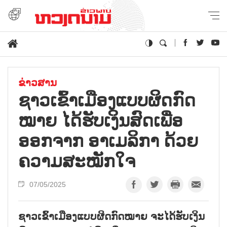
ຂ່າວສານ
ຊາວ​ເຂົ້າ​ເມືອງ​ແບບ​ຜິດ​ກົດ​
ໝາຍ ໄດ້​ຮັບ​ເງິນ​ສົດ​ເພື່ອ​​
ອອກ​ຈາກ ອາ​ເມ​ລິ​ກາ ດ້ວຍ​
ຄວາມ​ສະ​ໝັກ​ໃຈ
07/05/2025
ຊາວເຂົ້າເມືອງແບບຜິດກົດໝາຍ ຈະໄດ້ຮັບເງິນ