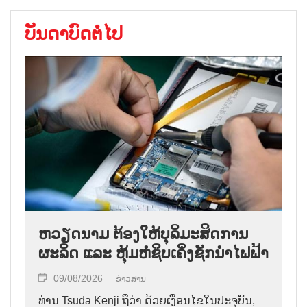
ບັນດາບົດຕໍ່ໄປ
ຫວຽດນາມ ຕ້ອງໃຫ້ບຸລິມະສິດການ
ຜະລິດ ແລະ ຫຸ້ມຫໍ່ຊິບເຄິ່ງຊັກນຳໄຟຟ້າ
09/08/2026
ຂ່າວສານ
ທ່ານ Tsuda Kenji ຖືວ່າ ດ້ວຍເງື່ອນໄຂໃນປະຈຸບັນ,