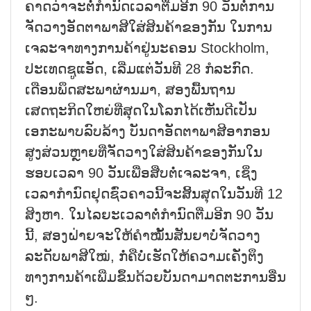
ຄາດວ່າຈະຕໍ່ກຳນົດເວລາຕື່ມອີກ 90 ວັນຕໍ່ການ
ຈັດວາງອັດຕາພາສີໃສ່ສິນຄ້າຂອງກັນ ໃນການ
ເຈລະຈາທາງການຄ້າຢູ່ນະຄອນ Stockholm,
ປະເທດຊູແອັດ, ເລີ່ມແຕ່ວັນທີ 28 ກໍລະກົດ.
ເດືອນພຶດສະພາຜ່ານມາ, ສອງພື້ນຖານ
ເສດຖະກິດໃຫຍ່ທີ່ສຸດໃນໂລກໄດ້ເຫັນດີເປັນ
ເອກະພາບລົບລ້າງ ບັນດາອັດຕາພາສີອາກອນ
ສູງສ່ວນຫຼາຍທີ່ຈັດວາງໃສ່ສິນຄ້າຂອງກັນໃນ
ຮອບເວລາ 90 ວັນເພື່ອສືບຕໍ່ເຈລະຈາ, ເຊິ່ງ
ເວລາກຳນົດຢຸດຊົ່ວຄາວນີ້ຈະສິ້ນສຸດໃນວັນທີ 12
ສິງຫາ. ໃນໄລຍະເວລາຕໍ່ກຳນົດຕື່ມອີກ 90 ວັນ
ນີ້, ສອງຝ່າຍຈະໃຫ້ຄຳໝັ້ນສັນຍາບໍ່ຈັດວາງ
ລະດັບພາສີໃໝ່, ກໍ່ຄືບໍ່ເຮັດໃຫ້ຄວາມເຄັ່ງຕຶງ
ທາງການຄ້າເພີ່ມຂຶ້ນດ້ວຍບັນດາມາດຕະການອື່ນ
ໆ.