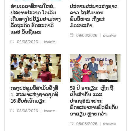
ທ່ານເລຂາທິການໃຫຍ່,
ປະທານສະພາແຫ່ງຊາດ
ປະທານປະເທດ ໂຕເລິມ
ລາວ ໄຊສົມພອນ
ເດີນທາງໄປຢ້ຽມຢາມທາງ
ພົມວິຫານ ເຖິງແກ່
ລັດຖະກິດ ອົດສະຕາລີ
ມໍລະນະກຳ
ແລະ ນິວຊີແລນ
09/08/2026
ຂ່າວສານ
09/08/2026
ຂ່າວສານ
ກອງປະຊຸມວິສາມັນຄັ້ງທີ
59 ປີ ອາຊຽນ: ເກຼັກ ຖື
1, ສະພາແຫ່ງຊາດຊຸດທີ
ເປັນສຳຄັນ ແລະ
16 ສືບຕໍ່ເຮັດວຽກ
ປາດຖະໜາຢາກ
ພັດທະນາການພົວພັນກັບ
08/08/2026
ຂ່າວສານ
ອາຊຽນ ຫຼາຍກວ່າ
08/08/2026
ຂ່າວສານ