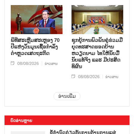
ພິທີສະເຫຼີມສະເຫຼອງ 70
ຊຸກ​ຍູ້​ການ​ພົວ​ພັນ​ຄູ່​ຮ່ວມ​ມື​
ປີແຫ່ງວັນມູນເຊື້ອກຳລັງ
ຍຸດ​ທະ​ສາດ​ຮອດ​ບ້ານ
ຕຳຫຼວດເສດຖະກິດ
ຫວຽດ​ນາມ ໄທ​ໃຫ້​ນັບ​ມື້​
ນັບ​ແທ້​ຈິງ ແລະ ມີ​ປະ​ສິດ​
08/08/2026
ຂ່າວສານ
ທິ​ຜົນ
08/08/2026
ຂ່າວສານ
ອ່ານເພີ່ມ
ບົດອ່ານຫຼາຍ
ຂໍ້ກຳນົດກ່ຽວກັບການຕ້ານການແຜ່