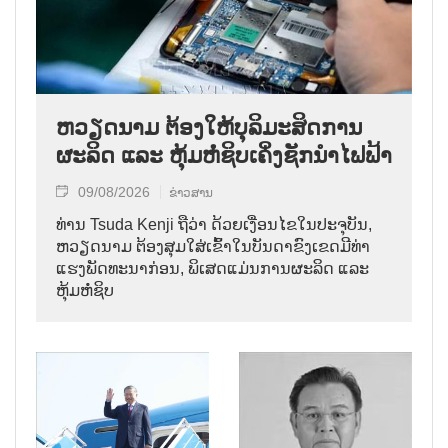
ຫວຽດນາມ ຕ້ອງໃຫ້ບຸລິມະສິດການ
ຜະລິດ ແລະ ຫຸ້ມຫໍ່ຊິບເຄິ່ງຊັກນຳໄຟຟ້າ
09/08/2026
ຂ່າວສານ
ທ່ານ Tsuda Kenji ຖືວ່າ ດ້ວຍເງື່ອນໄຂໃນປະຈຸບັນ,
ຫວຽດນາມ ຕ້ອງສຸມໃສ່ເຂົ້າໃນບັນດາຂົງເຂດມີທ່າ
ແຮງພັດທະນາກ່ອນ, ພິເສດແມ່ນການຜະລິດ ແລະ
ຫຸ້ມຫໍ່ຊິບ