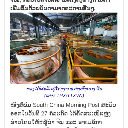
ເພີ່ມຂຶ້ນດ້ວຍບັນດາມາດຕະການອື່ນໆ.
ທອງໄດ້ຜະລິດຢູ່ໂຮງງານແຫ່ງໜຶ່ງຂອງ ຈີນ
(ພາບ: THX/TTXVN)
ໜັງສືພິມ South China Morning Post ສະບັບ
ອອກໃນວັນທີ 27 ກໍລະກົດ ໄດ້ຄັດສະເໜີແຫຼ່ງ
ຂ່າວໂດຍໃຫ້ຫຮູ້ວ່າ ຈີນ ແລະ ອາເມລິກາ