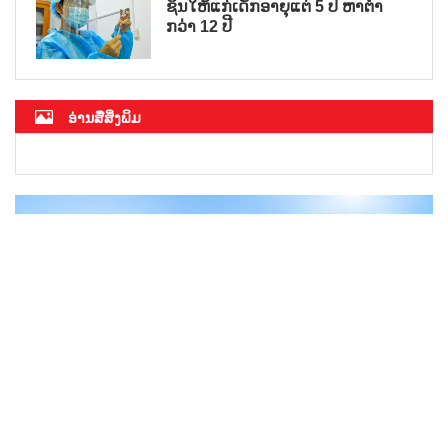
ຊິນໃຫ້ແກ່ເດັກອາຍຸແຕ່ 5 ປີ ຫາຕ່ຳ
ກວ່າ 12 ປີ
ອ່ານສື່ສິ່ງພິມ