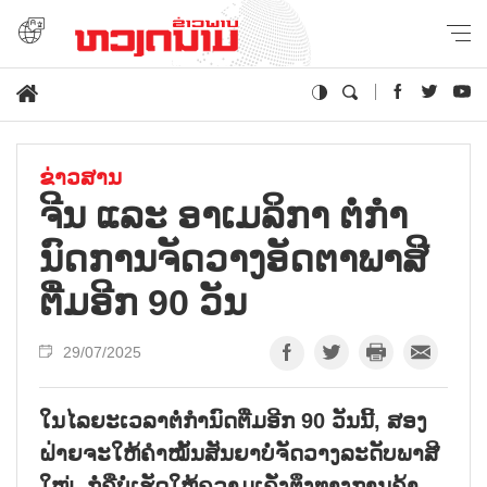
ຂ່າວສານ
ຈີນ ແລະ ອາ​ເມ​ລິ​ກາ ຕໍ່​ກຳ​
ນົດ​ການ​ຈັດ​ວາງ​ອັດ​ຕາ​ພາ​ສີ
ຕື່​ມ​ອີກ 90 ວັນ
29/07/2025
ໃນໄລຍະເວລາຕໍ່ກຳນົດຕື່ມອີກ 90 ວັນນີ້, ສອງ
ຝ່າຍຈະໃຫ້ຄຳໝັ້ນສັນຍາບໍ່ຈັດວາງລະດັບພາສີ
ໃໝ່, ກໍ່ຄືບໍ່ເຮັດໃຫ້ຄວາມເຄັ່ງຕຶງທາງການຄ້າ