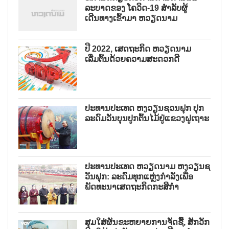
ລະບາດຂອງ ໂຄວິດ-19 ສຳລັບຜູ້
ເດີນທາງເຂົ້າມາ ຫວຽດນາມ
ປີ 2022, ເສດຖະກິດ ຫວຽດນາມ
ເລີ່ມຕົ້ນດ້ວຍຄວາມສະດວກດີ
ປະທານປະເທດ ຫງວຽນຊວນຟຸກ ປຸກ
ລະດົມວັນບຸນປູກຕົ້ນໄມ້ຢູ່ແຂວງຝູເຖາະ
ປະທານປະເທດ ຫວຽດນາມ ຫງວຽນຊ
ວັນຟຸກ: ລະດົມທຸກແຫຼ່ງກຳລັງເພື່ອ
ພັດທະນາເສດຖະກິດກະສິກຳ
ສຸມໃສ່ຜັນຂະຫຍາຍການຈັດຊື້, ສັກວັກ