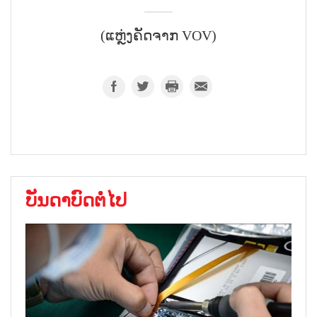
(ແຫຼ່ງຄັດຈາກ VOV)
ບັນດາບົດຕໍ່ໄປ