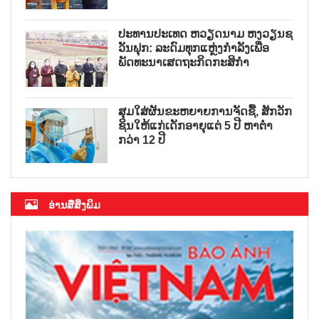
ປະທານປະເທດ ຫວຽດນາມ ຫງວຽນຊ
ວັນຟຸກ: ລະດົມທຸກແຫຼ່ງກຳລັງເພື່ອ
ພັດທະນາເສດຖະກິດກະສິກຳ
ສຸມໃສ່ຜັນຂະຫຍາຍການຈັດຊື້, ສັກວັກ
ຊິນໃຫ້ແກ່ເດັກອາຍຸແຕ່ 5 ປີ ຫາຕ່ຳ
ກວ່າ 12 ປີ
ອ່ານສື່ສິ່ງພິມ