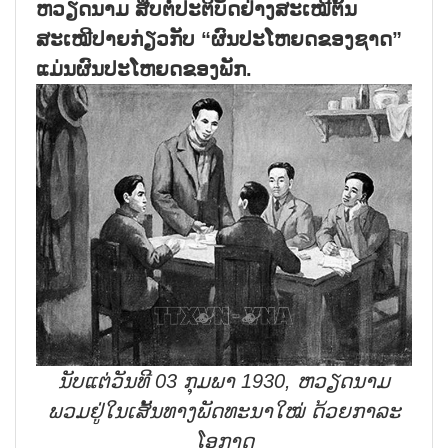
ຫວຽດນາມ ສືບຕໍ່ປະຕິບັດຢ່າງສະເໝີຕົ້ນ
ສະເໝີປາຍກ່ຽວກັບ “ຜົນປະໂຫຍດຂອງຊາດ”
ແມ່ນຜົນປະໂຫຍດຂອງພັກ.
ນັບແຕ່ວັນທີ
03
ກຸມພາ
1930,
ຫວຽດນາມ
ພວມຢູ່ໃນເສັ້ນທາງພັດທະນາໃໝ່ ດ້ວຍກາລະ
ໂອກາດ