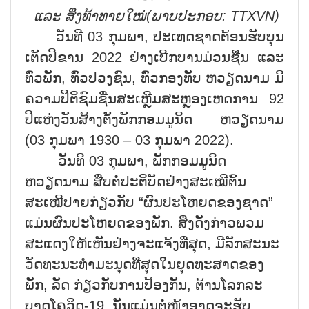
ແລະ ສິ່ງທ້າທາຍໃໝ່
(
ພາບປະກອບ:
TTXVN)
ວັນທີ 03 ກຸມພາ, ປະເທດຊາດຕ້ອນຮັບບຸນ
ເຕັດປີຂານ 2022 ຢ່າງເບີກບານມ່ວນຊື່ນ ແລະ
ທົ່ວພັກ, ທົ່ວປວງຊົນ, ທົ່ວກອງທັບ ຫວຽດນາມ ມີ
ຄວາມປິຕິຊົມຊື່ນສະເຫຼີມສະຫຼອງເຫດການ 92
ປີແຫ່ງວັນສ້າງຕັ້ງພັກກອມມູນິດ ຫວຽດນາມ
(03 ກຸມພາ 1930 – 03 ກຸມພາ 2022).
ວັນທີ 03 ກຸມພາ, ພັກກອມມູນິດ
ຫວຽດນາມ ສືບຕໍ່ປະຕິບັດຢ່າງສະເໝີຕົ້ນ
ສະເໝີປາຍກ່ຽວກັບ “ຜົນປະໂຫຍດຂອງຊາດ”
ແມ່ນຜົນປະໂຫຍດຂອງພັກ. ສິ່ງດັ່ງກ່າວພວມ
ສະແດງໃຫ້ເຫັນຢ່າງຈະແຈ້ງທີ່ສຸດ, ມີລັກສະນະ
ວັດທະນະທຳມະນຸດທີ່ສຸດໃນຍຸດທະສາດຂອງ
ພັກ, ລັດ ກ່ຽວກັບການປ້ອງກັນ, ຕ້ານໂລກລະ
ບາດໂຄວິດ-19. ນັ້ນແມ່ນຕໍ່ໜ້າອາດຈະຮັບ