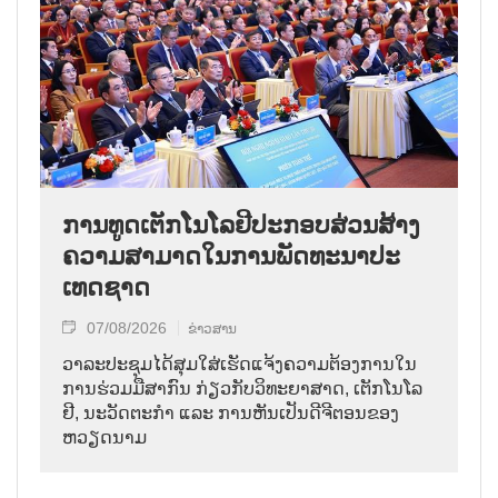
ການ​ທູດ​ເຕັກ​ໂນ​ໂລ​ຢີ​ປະ​ກອບ​ສ່ວນ​ສ້າງ​
ຄວາມ​ສາ​ມາດ​ໃນ​ການ​ພັດ​ທະ​ນາ​ປະ​
ເທດ​ຊາດ
07/08/2026
ຂ່າວສານ
ວາ​ລະ​ປະ​ຊຸມ​ໄດ້​ສຸມ​ໃສ່​ເຮັດ​ແຈ້ງ​ຄວາມ​ຕ້ອງ​ການ​ໃນ​
ການ​ຮ່ວມ​ມື​ສາ​ກົນ ກ່ຽວ​ກັບ​ວິ​ທະ​ຍາ​ສາດ, ເຕັກ​ໂນ​ໂລ​
ຢີ, ນະ​ວັດ​ຕະ​ກຳ ແລະ ການ​ຫັນ​ເປັນ​ດີ​ຈີ​ຕອນ​ຂອງ
ຫວຽດ​ນາມ