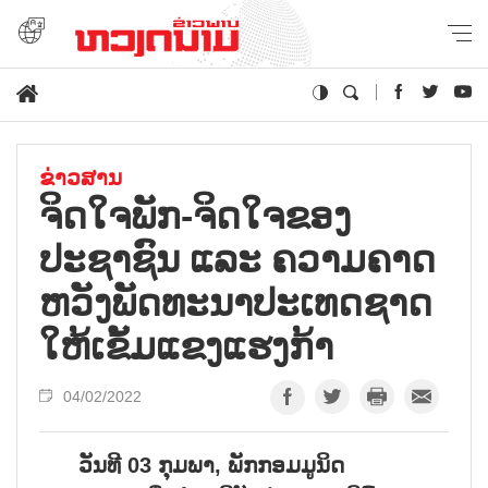
ຂ່າວສານ
ຈິດໃຈພັກ-ຈິດໃຈຂອງ
ປະຊາຊົນ ແລະ ຄວາມຄາດ
ຫວັງພັດທະນາປະເທດຊາດ
ໃຫ້ເຂັ້ມແຂງແຮງກ້າ
04/02/2022
ວັນທີ
03
ກຸມພາ
,
ພັກກອມມູນິດ