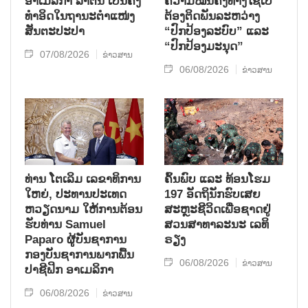
ອາເມລິກາ ລາຕິນ ເປັນຄັ້ງ
ຄວາມໝັ້ນຄົງທາງໄຊເບີ
ທຳອິດໃນຖານະຕຳແໜ່ງ
ຕ້ອງຕິດພັນລະຫວ່າງ
ສັນຕະປະປາ
“ປົກປ້ອງລະບົບ” ແລະ
“ປົກປ້ອງມະນຸດ”
07/08/2026
ຂ່າວສານ
06/08/2026
ຂ່າວສານ
ທ່ານ ໂຕ​ເລິມ ເລ​ຂາ​ທິ​ການ​
ຄົ້ນ​ພົບ ແລະ ທ້ອນ​ໂຮມ
ໃຫຍ່, ປະ​ທານ​ປະ​ເທດ ​
197 ອັດ​ຖິ​ນັກ​ຮົບ​ເສຍ​
ຫວຽດ​ນາມ ໃຫ້​ການ​ຕ້ອນ​
ສະຫຼະ​ຊີ​ວິດ​ເພື່ອ​ຊາດ​ຢູ່​
ຮັບ​ທ່ານ Samuel
ສວນ​ສາ​ທາ​ລະ​ນະ ເລ​ທິ​
Paparo ຜູ້​ບັນ​ຊາ​ການ
ຣຽງ
ກອງ​ບັນ​ຊາ​ການພາກ​ພື້ນ​
06/08/2026
ຂ່າວສານ
ປາ​ຊີ​ຟິກ ອາ​ເມ​ລິ​ກາ
06/08/2026
ຂ່າວສານ