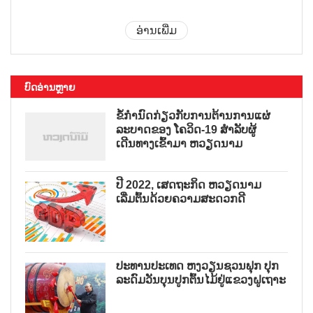
ອ່ານເພີ່ມ
ບົດອ່ານຫຼາຍ
ຂໍ້ກຳນົດກ່ຽວກັບການຕ້ານການແຜ່
ລະບາດຂອງ ໂຄວິດ-19 ສຳລັບຜູ້
ເດີນທາງເຂົ້າມາ ຫວຽດນາມ
ປີ 2022, ເສດຖະກິດ ຫວຽດນາມ
ເລີ່ມຕົ້ນດ້ວຍຄວາມສະດວກດີ
ປະທານປະເທດ ຫງວຽນຊວນຟຸກ ປຸກ
ລະດົມວັນບຸນປູກຕົ້ນໄມ້ຢູ່ແຂວງຝູເຖາະ