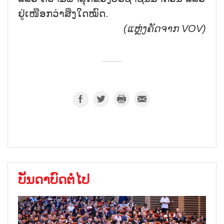
ຢູ່ເໜືອກວ່າສິ່ງໃດໝົດ.
(ແຫຼ່ງຄັດຈາກ
VOV)
ບັນດາບົດຕໍ່ໄປ