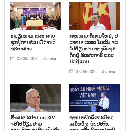
ຫວຽດ​ນາມ ແລະ ລາວ​
ທ່ານ​ເລ​ຂາ​ທິ​ການ​ໃຫຍ່, ປ​
ຊຸກ​ຍູ້​ການ​ຮ່ວມ​ມື​ດ້ານວ​ິ​
ະ​ທານ​ປະ​ເທດ ໂຕ​ເລິມ​ຈະ​
ທະ​ຍາ​ສາດ
ໄປ​ຢ້ຽມ​ຢາມ​ທາງ​ລັດ​ຖະ​
ກິດ​ຢູ່ ອົດ​ສະ​ຕາ​ລີ ແລະ
07/08/2026
ຂ່າວສານ
ນິວ​ຊີ​ແລນ
07/08/2026
ຂ່າວສານ
ສັນຕະປະປາ Leo XIV
ທ່ານນາຍົກລັດຖະມົນຕີ
ຈະໄປຢ້ຽມຢາມ
ເລມິນຮຶງ: ຮັບປະກັນ