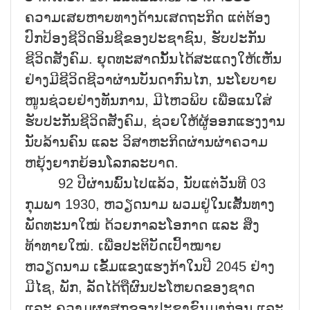
ຄວາມເສຍຫາຍທາງດ້ານເສດຖະກິດ ແຕ່ຕ້ອງ
ປົກປ້ອງຊີວິດອິນຊີຂອງປະຊາຊົນ, ຮັບປະກັນ
ຊີວິດສັງຄົມ. ຍຸດທະສາດນັ້ນໄດ້ສະແດງໃຫ້ເຫັນ
ຢ່າງມີຊີວິດຊີວາຜ່ານບັນດາກົນໄກ, ນະໂຍບາຍ
ໜູນຊ່ວຍຢ່າງທັນການ, ມີໄຫວພິບ ເພື່ອແນໃສ່
ຮັບປະກັນຊີວິດສັງຄົມ, ຊ່ວຍໃຫ້ຜູ້ອອກແຮງງານ
ນັບລ້ານຄົນ ແລະ ວິສາຫະກິດຜ່ານຜ່າຄວາມ
ຫຍຸ້ງຍາກຍ້ອນໂລກລະບາດ.
92 ປີຜ່ານພົ້ນໄປແລ້ວ, ນັບແຕ່ວັນທີ 03
ກຸມພາ 1930, ຫວຽດນາມ ພວມຢູ່ໃນເສັ້ນທາງ
ພັດທະນາໃໝ່ ດ້ວຍກາລະໂອກາດ ແລະ ສິ່ງ
ທ້າທາຍໃໝ່. ເພື່ອປະຕິບັດເປົ້າໝາຍ
ຫວຽດນາມ ເຂັ້ມແຂງແຮງກ້າໃນປີ 2045 ຢ່າງ
ມີໄຊ, ພັກ, ລັດໄດ້ຖືຜົນປະໂຫຍດຂອງຊາດ
ແລະ ຄວາມຜາສຸກຂອງປະຊາຊົນມາກ່ອນ ແລະ