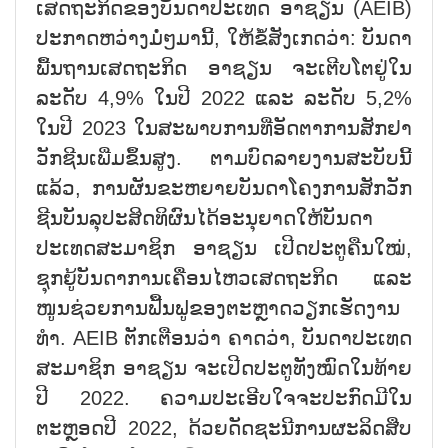
ເສດຖະກິດຂອງບັນດາປະເທດ ອາຊຽນ (AEIB)
ປະກາດຫວ່າງມໍ່ໆມານີ້, ໃຫ້ຂໍ້ສັງເກດວ່າ: ບັນດາ
ພື້ນຖານເສດຖະກິດ ອາຊຽນ ຈະເຕີບໂຕຢູ່ໃນ
ລະດັບ 4,9% ໃນປີ 2022 ແລະ ລະດັບ 5,2%
ໃນປີ 2023 ໃນສະພາບການທີ່ອັດຕາການສັກຢາ
ວັກຊີນເພີ່ມຂຶ້ນສູງ. ຕາມບົດລາຍງານສະບັບນີ້
ແລ້ວ, ການຜັນຂະຫຍາຍບັນດາໂຄງການສັກວັກ
ຊີນບັນລຸປະສິດທິຜົນໄດ້ອະນຸຍາດໃຫ້ບັນດາ
ປະເທດສະມາຊິກ ອາຊຽນ ເປີດປະຕູຄືນໃໝ່,
ຊຸກຍູ້ບັນດາການເຄື່ອນໄຫວເສດຖະກິດ ແລະ
ໜູນຊ່ວຍການຟື້ນຟູຂອງຕະຫຼາດວຽກເຮັດງານ
ທຳ. AEIB ຕັກເຕືອນວ່າ ຄາດວ່າ, ບັນດາປະເທດ
ສະມາຊິກ ອາຊຽນ ຈະເປີດປະຕູທັງໝົດໃນທ້າຍ
ປີ 2022. ຄວາມປະເອີບໃຈຈະປະກົດມີໃນ
ຕະຫຼອດປີ 2022, ດ້ວຍດັດຊະນີການຜະລິດສືບ