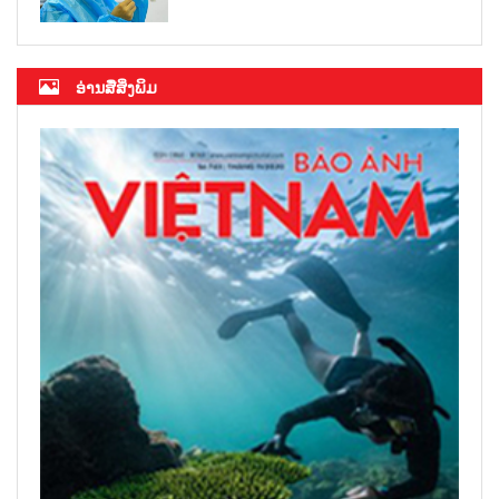
ອ່ານສື່ສິ່ງພິມ