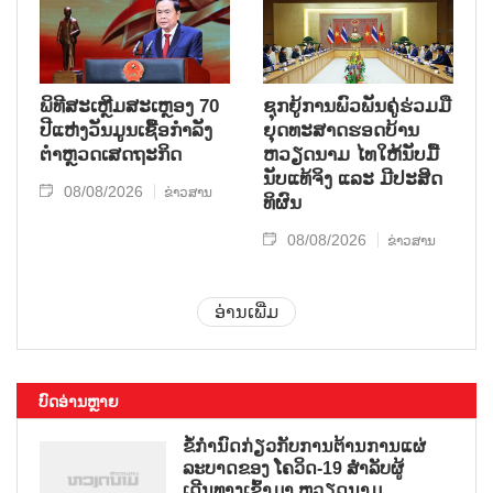
ພິທີສະເຫຼີມສະເຫຼອງ 70
ຊຸກ​ຍູ້​ການ​ພົວ​ພັນ​ຄູ່​ຮ່ວມ​ມື​
ປີແຫ່ງວັນມູນເຊື້ອກຳລັງ
ຍຸດ​ທະ​ສາດ​ຮອດ​ບ້ານ
ຕຳຫຼວດເສດຖະກິດ
ຫວຽດ​ນາມ ໄທ​ໃຫ້​ນັບ​ມື້​
ນັບ​ແທ້​ຈິງ ແລະ ມີ​ປະ​ສິດ​
08/08/2026
ຂ່າວສານ
ທິ​ຜົນ
08/08/2026
ຂ່າວສານ
ອ່ານເພີ່ມ
ບົດອ່ານຫຼາຍ
ຂໍ້ກຳນົດກ່ຽວກັບການຕ້ານການແຜ່
ລະບາດຂອງ ໂຄວິດ-19 ສຳລັບຜູ້
ເດີນທາງເຂົ້າມາ ຫວຽດນາມ