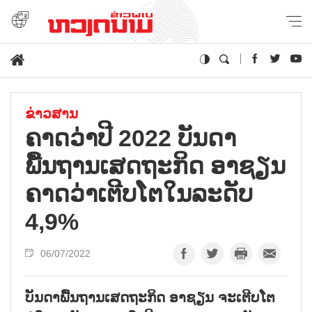
ຂ່າວສານ
ຄາດວ່າປີ 2022 ບັນດາ
ພື້ນຖານເສດຖະກິດ ອາຊຽນ
ຄາດວ່າເຕີບໂຕໃນລະດັບ
4,9%
06/07/2022
ບັນດາພື້ນຖານເສດຖະກິດ ອາຊຽນ ຈະເຕີບໂຕ