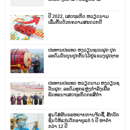
ປີ 2022, ເສດຖະກິດ ຫວຽດນາມ
ເລີ່ມຕົ້ນດ້ວຍຄວາມສະດວກດີ
ປະທານປະເທດ ຫງວຽນຊວນຟຸກ ປຸກ
ລະດົມວັນບຸນປູກຕົ້ນໄມ້ຢູ່ແຂວງຝູເຖາະ
ປະທານປະເທດ ຫວຽດນາມ ຫງວຽນຊ
ວັນຟຸກ: ລະດົມທຸກແຫຼ່ງກຳລັງເພື່ອ
ພັດທະນາເສດຖະກິດກະສິກຳ
ສຸມໃສ່ຜັນຂະຫຍາຍການຈັດຊື້, ສັກວັກ
ຊິນໃຫ້ແກ່ເດັກອາຍຸແຕ່ 5 ປີ ຫາຕ່ຳ
ກວ່າ 12 ປີ