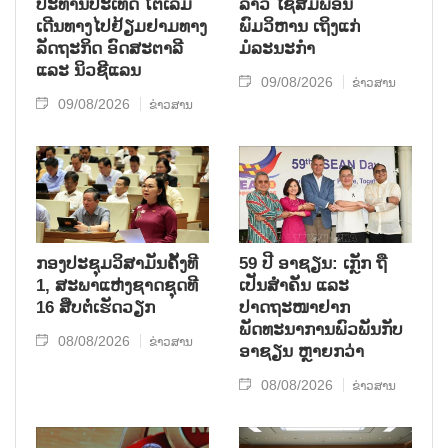
ປະທານປະເທດ ໂຕເລິມ
ລາວ ໄຊສົມພອນ
ເດີນທາງໄປຢ້ຽມຢາມທາງ
ພົມວິຫານ ເຖິງແກ່
ລັດຖະກິດ ອົດສະຕາລີ
ມໍລະນະກຳ
ແລະ ນິວຊີແລນ
09/08/2026
ຂ່າວສານ
09/08/2026
ຂ່າວສານ
ກອງປະຊຸມວິສາມັນຄັ້ງທີ
59 ປີ ອາຊຽນ: ເກຼັກ ຖື
1, ສະພາແຫ່ງຊາດຊຸດທີ
ເປັນສຳຄັນ ແລະ
16 ສືບຕໍ່ເຮັດວຽກ
ປາດຖະໜາຢາກ
ພັດທະນາການພົວພັນກັບ
08/08/2026
ຂ່າວສານ
ອາຊຽນ ຫຼາຍກວ່າ
08/08/2026
ຂ່າວສານ