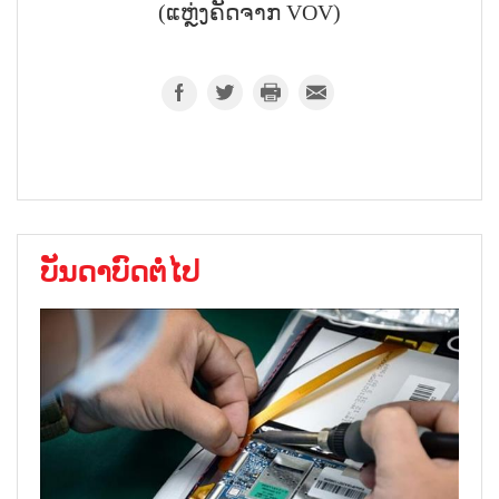
(ແຫຼ່ງຄັດຈາກ VOV)
ບັນດາບົດຕໍ່ໄປ