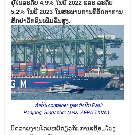
ຢູ່ໃນລະດັບ 4,9% ໃນປີ 2022 ແລະ ລະດັບ
5,2% ໃນປີ 2023 ໃນສະພາບການທີ່ອັດຕາການ
ສັກຢາວັກຊີນເພີ່ມຂຶ້ນສູງ.
ກ່ຳປັ່ນ container ຢູ່ທ່າກ່ຳປັ່ນ Pasir
Panjang, Singapore (ພາບ: AFP/TTXVN)
ບົດລາຍງານໂດຍຫຍໍ້ກ່ຽວກັບການເຊື່ອມໂຍງ