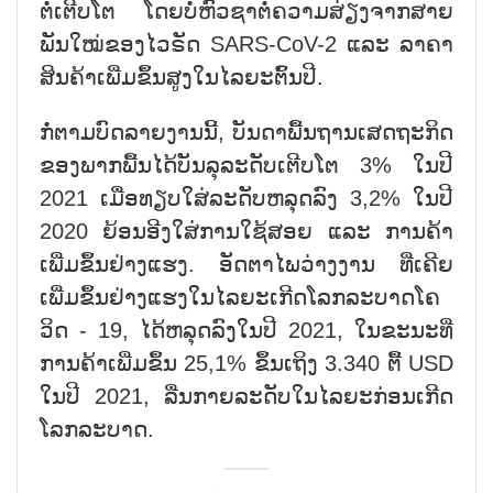
ຕໍ່ເຕີບໂຕ ໂດຍບໍ່ຫົວຊາຕໍ່ຄວາມສ່ຽງຈາກສາຍ
ພັນໃໝ່ຂອງໄວຣັດ SARS-CoV-2 ແລະ ລາຄາ
ສິນຄ້າເພີ່ມຂຶ້ນສູງໃນໄລຍະຕົ້ນປີ.
ກໍ່ຕາມບົດລາຍງານນີ້, ບັນດາພື້ນຖານເສດຖະກິດ
ຂອງພາກພື້ນໄດ້ບັນລຸລະດັບເຕີບໂຕ 3% ໃນປີ
2021 ເມື່ອທຽບໃສ່ລະດັບຫລຸດລົງ 3,2% ໃນປີ
2020 ຍ້ອນອີງໃສ່ການໃຊ້ສອຍ ແລະ ການຄ້າ
ເພີ່ມຂຶ້ນຢ່າງແຮງ. ອັດຕາໄພວ່າງງານ ທີ່ເຄີຍ
ເພີ່ມຂຶ້ນຢ່າງແຮງໃນໄລຍະເກີດໂລກລະບາດໂຄ
ວິດ - 19, ໄດ້ຫລຸດລົງໃນປີ 2021, ໃນຂະນະທີ່
ການຄ້າເພີ່ມຂຶ້ນ 25,1% ຂຶ້ນເຖິງ 3.340 ຕື້ USD
ໃນປີ 2021, ລື່ນກາຍລະດັບໃນໄລຍະກ່ອນເກີດ
ໂລກລະບາດ.