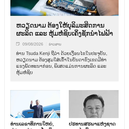
ຫວຽດນາມ ຕ້ອງໃຫ້ບຸລິມະສິດການ
ຜະລິດ ແລະ ຫຸ້ມຫໍ່ຊິບເຄິ່ງຊັກນຳໄຟຟ້າ
09/08/2026
ຂ່າວສານ
ທ່ານ Tsuda Kenji ຖືວ່າ ດ້ວຍເງື່ອນໄຂໃນປະຈຸບັນ,
ຫວຽດນາມ ຕ້ອງສຸມໃສ່ເຂົ້າໃນບັນດາຂົງເຂດມີທ່າ
ແຮງພັດທະນາກ່ອນ, ພິເສດແມ່ນການຜະລິດ ແລະ
ຫຸ້ມຫໍ່ຊິບ
ທ່ານເລຂາທິການໃຫຍ່,
ປະທານສະພາແຫ່ງຊາດ