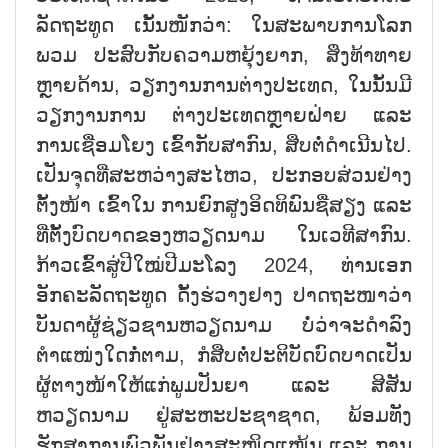
ລັດຖະທູດ ເນັ້ນໜັກວ່າ: ໃນສະພາບການໂລກ
ພວມ ປະສົບກັບຄວາມຫຍຸ້ງຍາກ, ສິ່ງທ້າທາຍ
ຫຼາຍດ້ານ, ວຽກງານການຕ່າງປະເທດ, ໃນນັ້ນມີ
ວຽກງານການ ຕ່າງປະເທດຫຼາຍຝ່າຍ ແລະ
ການເຊື່ອມໂຍງ ເຂົ້າກັບສາກົນ, ສືບຕໍ່ດຳເນີນໄປ.
ເປັນຈຸດທີ່ສະຫວ່າງສະໄຫວ, ປະກອບສ່ວນຢ່າງ
ຕັ້ງໜ້າ ເຂົ້າໃນ ການຍົກສູງອິດທິພົນຊື່ສຽງ ແລະ
ທີ່ຕັ້ງບົດບາດຂອງຫວຽດນາມ ໃນເວທີສາກົນ.
ກ້າວເຂົ້າສູ່ປີໃໝ່ປີມະໂລງ 2024, ທ່ານເອກ
ອັກຄະລັດຖະທູດ ດັ້ງຮ່ວາງຢາງ ປາດຖະໜາວ່າ
ບັນດາຜູ້ຊ່ຽວຊານຫວຽດນາມ ບໍ່ວ່າຈະດຳລົງ
ຕຳແໜ່ງໃດກໍ່ຕາມ, ກໍສືບຕໍ່ປະຕິບັດບົດບາດເປັນ
ຜູ້ຕາງໜ້າໃຫ້ແກ່ພູມປັນຍາ ແລະ ສີສັນ
ຫວຽດນາມ ຢູ່ສະຫະປະຊາຊາດ, ພ້ອມທັງ
ຮັກສາການພົວພັນຢ່າງສະໜິດແໜ້ນ ແລະ ການ