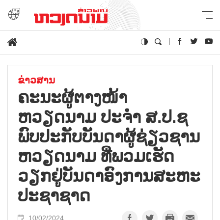
ຂ່າວສານ
ຄະນະຜູ້ຕາງໜ້າ
ຫວຽດນາມ ປະຈຳ ສ.ປ.ຊ
ພົບປະກັບບັນດາຜູ້ຊ່ຽວຊານ
ຫວຽດນາມ ທີ່ພວມເຮັດ
ວຽກຢູ່ບັນດາອົງການສະຫະ
ປະຊາຊາດ
10/02/2024