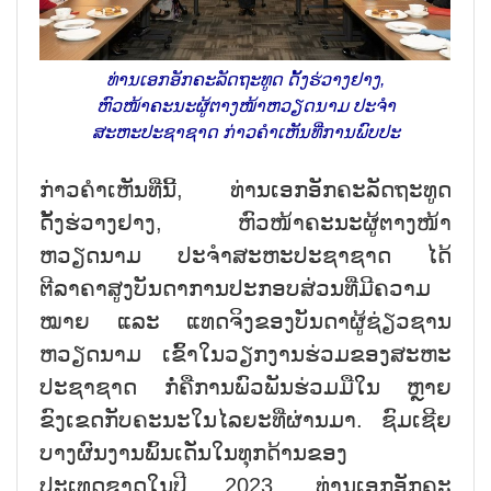
ທ່ານເອກອັກຄະລັດຖະທູດ ດັ້ງຮ່ວາງຢາງ,
ຫົວໜ້າຄະນະຜູ້ຕາງໜ້າຫວຽດນາມ ປະຈຳ
ສະຫະປະຊາຊາດ ກ່າວຄຳເຫັນທີ່ການພົບປະ
ກ່າວຄຳເຫັນທີ່ນີ້, ທ່ານເອກອັກຄະລັດຖະທູດ
ດັ້ງຮ່ວາງຢາງ, ຫົວໜ້າຄະນະຜູ້ຕາງໜ້າ
ຫວຽດນາມ ປະຈຳສະຫະປະຊາຊາດ ໄດ້
ຕີລາຄາສູງບັນດາການປະກອບສ່ວນທີ່ມີຄວາມ
ໝາຍ ແລະ ແທດຈິງຂອງບັນດາຜູ້ຊ່ຽວຊານ
ຫວຽດນາມ ເຂົ້າໃນວຽກງານຮ່ວມຂອງສະຫະ
ປະຊາຊາດ ກໍ່ຄືການພົວພັນຮ່ວມມືໃນ ຫຼາຍ
ຂົງເຂດກັບຄະນະໃນໄລຍະທີ່ຜ່ານມາ. ຊົມເຊີຍ
ບາງຜົນງານພົ້ນເດັ່ນໃນທຸກດ້ານຂອງ
ປະເທດຊາດໃນປີ 2023, ທ່ານເອກອັກຄະ