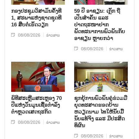
ກອງປະຊຸມວິສາມັນຄັ້ງທີ
59 ປີ ອາຊຽນ: ເກຼັກ ຖື
1, ສະພາແຫ່ງຊາດຊຸດທີ
ເປັນສຳຄັນ ແລະ
16 ສືບຕໍ່ເຮັດວຽກ
ປາດຖະໜາຢາກ
ພັດທະນາການພົວພັນກັບ
08/08/2026
ຂ່າວສານ
ອາຊຽນ ຫຼາຍກວ່າ
08/08/2026
ຂ່າວສານ
ພິທີສະເຫຼີມສະເຫຼອງ 70
ຊຸກ​ຍູ້​ການ​ພົວ​ພັນ​ຄູ່​ຮ່ວມ​ມື​
ປີແຫ່ງວັນມູນເຊື້ອກຳລັງ
ຍຸດ​ທະ​ສາດ​ຮອດ​ບ້ານ
ຕຳຫຼວດເສດຖະກິດ
ຫວຽດ​ນາມ ໄທ​ໃຫ້​ນັບ​ມື້​
ນັບ​ແທ້​ຈິງ ແລະ ມີ​ປະ​ສິດ​
08/08/2026
ຂ່າວສານ
ທິ​ຜົນ
08/08/2026
ຂ່າວສານ