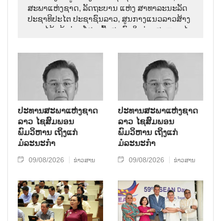
ສະພາແຫ່ງຊາດ, ລັດຖະບານ ແຫ່ງ ສາທາລະນະລັດ
ປະຊາທິປະໄຕ ປະຊາຊົນລາວ, ສູນກາງແນວລາວສ້າງ
ຊາດ ໄດ້ແຈ້ງຂ່າວໂສກເສົ້າສະຫຼົດໃຈວ່າ: ສະຫາຍ ໄຊ
ສົມພອນ ພົມວິຫານ, ປະທານສະພາແຫ່ງຊາດລາວ
ໄດ້ເຖິງແກ່ມໍລະນະກຳ ໃນອາຍຸ 70 ປີ, ຫຼັງຈາກປ່ວຍ
ຮ້າຍແຮງມາເປັນໄລຍະໜຶ່ງ.
ປະທານສະພາແຫ່ງຊາດ
ປະທານສະພາແຫ່ງຊາດ
ລາວ ໄຊສົມພອນ
ລາວ ໄຊສົມພອນ
ພົມວິຫານ ເຖິງແກ່
ພົມວິຫານ ເຖິງແກ່
ມໍລະນະກຳ
ມໍລະນະກຳ
09/08/2026
09/08/2026
ຂ່າວສານ
ຂ່າວສານ