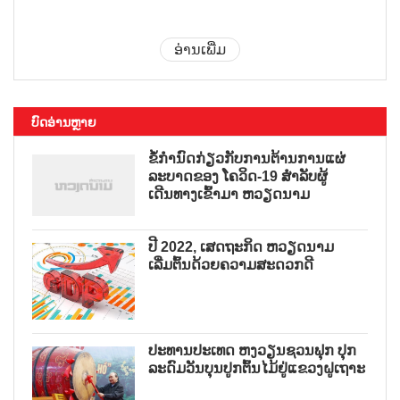
ອ່ານເພີ່ມ
ບົດອ່ານຫຼາຍ
ຂໍ້ກຳນົດກ່ຽວກັບການຕ້ານການແຜ່
ລະບາດຂອງ ໂຄວິດ-19 ສຳລັບຜູ້
ເດີນທາງເຂົ້າມາ ຫວຽດນາມ
ປີ 2022, ເສດຖະກິດ ຫວຽດນາມ
ເລີ່ມຕົ້ນດ້ວຍຄວາມສະດວກດີ
ປະທານປະເທດ ຫງວຽນຊວນຟຸກ ປຸກ
ລະດົມວັນບຸນປູກຕົ້ນໄມ້ຢູ່ແຂວງຝູເຖາະ