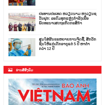
ປະທານປະເທດ ຫວຽດນາມ ຫງວຽນຊ
ວັນຟຸກ: ລະດົມທຸກແຫຼ່ງກຳລັງເພື່ອ
ພັດທະນາເສດຖະກິດກະສິກຳ
ສຸມໃສ່ຜັນຂະຫຍາຍການຈັດຊື້, ສັກວັກ
ຊິນໃຫ້ແກ່ເດັກອາຍຸແຕ່ 5 ປີ ຫາຕ່ຳ
ກວ່າ 12 ປີ
ອ່ານສື່ສິ່ງພິມ