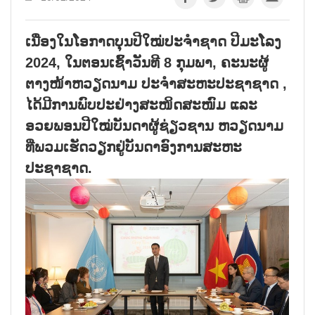
ເນື່ອງໃນໂອກາດບຸນປີໃໝ່ປະຈຳຊາດ ປີມະໂລງ
2024, ໃນຕອນເຊົ້າວັນທີ 8 ກຸມພາ, ຄະນະຜູ້
ຕາງໜ້າຫວຽດນາມ ປະຈຳສະຫະປະຊາຊາດ ,
ໄດ້ມີການພົບປະຢ່າງສະໜິດສະໜົມ ແລະ
ອວຍພອນປີໃໝ່ບັນດາຜູ້ຊ່ຽວຊານ ຫວຽດນາມ
ທີ່ພວມເຮັດວຽກຢູ່ບັນດາອົງການສະຫະ
ປະຊາຊາດ.