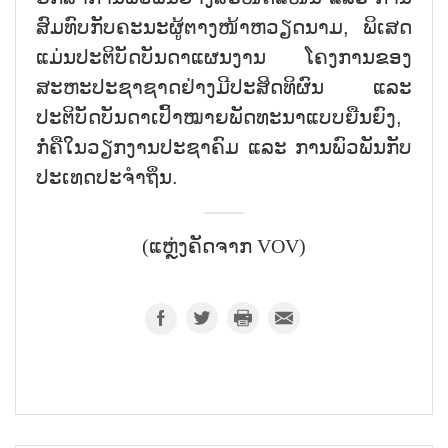
ສົມທົບກັບຄະນະຜູ້ຕາງໜ້າຫວຽດນາມ, ພິເສດ
ແມ່ນປະຕິບັດບັນດາແຜນງານ ໂຄງການຂອງ
ສະຫະປະຊາຊາດຢ່າງມີປະສິດທິຜົນ ແລະ
ປະຕິບັດບັນດາເປົ້າໝາຍພັດທະນາແບບຍືນຍົງ,
ກໍ່ຄືໃນວຽກງານປະຊາຄົມ ແລະ ການພົວພັນກັບ
ປະເທດປະຈຳຖິ່ນ.
(ແຫຼ່ງຄັດຈາກ VOV)