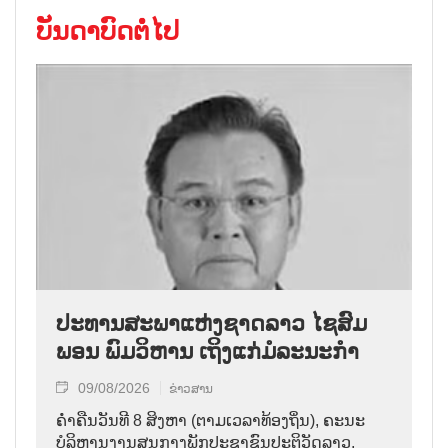
ບັນດາບົດຕໍ່ໄປ
ປະທານສະພາແຫ່ງຊາດລາວ ໄຊສົມ
ພອນ ພົມວິຫານ ເຖິງແກ່ມໍລະນະກຳ
09/08/2026
ຂ່າວສານ
ຄ່ຳຄືນວັນທີ 8 ສິງຫາ (ຕາມເວລາທ້ອງຖິ່ນ), ຄະນະ
ບໍລິຫານງານສູນກາງພັກປະຊາຊົນປະຕິວັດລາວ,