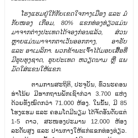
ໂຮງແຮມຢູ່ໃກ້ກັບເຂດໃຈກາງ
ເມືອງ
ແລະ ມໍ່
ກັບໜອງ
ເກືອມ, 80% ແຂກທ່ອງທ່ຽວແມ່ນ
ມາຈາກຕ່າງປະເທດໄດ້ຈອງກ່ອນແລ້ວ, ສ່ວນ
ຫຼາຍແມ່ນມາຈາກຕາເວັນອອກກາງ, ອາຣັບ
ແລະ ອາເມລິກາ. ພວກຂ້າພະເຈົ້າໄດ້ມອບເສື້ອທີ່
ມີຮູບທຸງຊາ
ດ
, ຮູບປະເທດ ຫວຽດນາມ ຫຼື
ແພ
ມັດໃສ່ແຂນ
ໃຫ້ແຂກ
.
ຕາມການສະຖິຕິ, ປະຈຸບັນ, ທົ່ວນະຄອນ
ຮ່າໂນ້ຍ ມີຮາກຖານພັກເຊົາກ່ວາ 3.700 ແຫ່ງ
ດ້ວຍທັງໝົດກວ່າ 71.000 ຫ້ອງ. ໃນນັ້ນ, ມີ 85
ໂຮງແຮມ ແລະ ຄອມໂດມີນຽມ ໄດ້ຈັດອັນດັບແຕ່
1-5 ດາວ, ສະໜອງປະມານ 12.000 ຫ້ອງ
ລະດັບສູງ ແລະ ປານກາງໃຫ້ແກ່ແຂກທ່ອງທ່ຽວ.