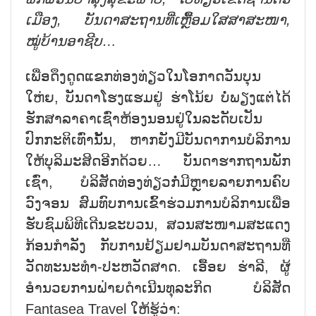
ເມືອງ, ບັນດາສະຖານທີ່ເຫຼື້ອມໃສສາສະໜາ,
ໝູ່ບ້ານອາຊີບ…
ເພື່ອດຶງດູດແຂກທ່ອງທ່ຽວໃນໂອກາດວັນບຸນ
ໃຫ່ຍ, ບັນດາໂຮງແຮມຢູ່ ຮ່າໂນ້ຍ ບໍ່ພຽງແຕ່ໄດ້
ຮັກສາລາຄາເຊົ່າຫ້ອງນອນຢູ່ໃນລະດັບເປັນ
ປົກກະຕິເທົ່ານັ້ນ, ຫາກຍັງມີບັນດາການບໍລິການ
ໃຫ້ບຸລິມະສິດອີກດ້ວຍ… ບັນດາຮາກຖານພັກ
ເຊົ່າ, ບໍລິສັດທ່ອງທ່ຽວກໍ່ມີຫຼາຍລາຍການຄົບ
ວົງຈອນ ສົມທົບການເຂົ້າຮ່ວມການບໍລິການເພື່ອ
ຮັບຊົມພິທີເດີນຂະບວນ, ສວນສະໜາມສະແດງ
ກ້ອນກຳລັງ ກັບການຢ້ຽມຢາມບັນດາສະຖານທີ່
ວັດທະນະທຳ-ປະຫວັດສາດ. ເອື້ອຍ ຮ່າລີ, ຜູ້
ອຳນວຍການຝ່າຍດຳເນີນທຸລະກິດ ບໍລິສັດ
Fantasea Travel ໃຫ້ຮູ້ວ່າ: