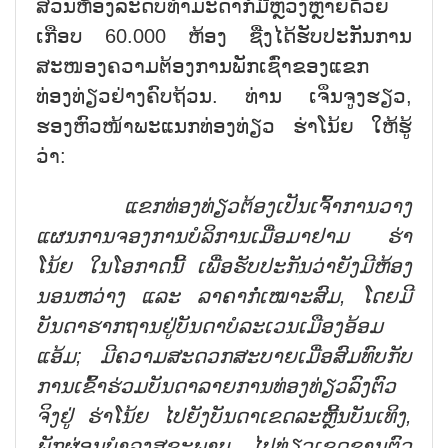
ສ່ວນຫ້ອງລະດັບທຳມະດາກໍ່ມີຫຼວງຫຼາຍດ້ວຍ
ເກືອບ 60.000 ຫ້ອງ ຊື່ງໄດ້ຮັບປະກັນການ
ສະໜອງຄວາມຕ້ອງການພັກເຊົ່າຂອງແຂກ
ທ່ອງທ່ຽວຢ່າງຄົບຖ້ວນ. ທ່ານ ເຈິ່ນຈູງຮຽວ,
ຮອງຫົວໜ້າພະແນກທ່ອງທ່ຽວ ຮ່າໂນ້ຍ ໃຫ້ຮູ້
ວ່າ:
ແຂກທ່ອງທ່ຽວຕ້ອ
ງ
ເປັນເ
ຈົ້
າການວາງ
ແຜນການຈອງການບໍລິການເມື່ອມາຢາມ ຮ່າ
ໂນ້ຍ ໃນໂອກາດນີ້ ເພື່ອຮັບປະກັນ
ວ່າຍັງມີ
ຫ້ອງ
ນອນ
ຫວ່າງ
ແລະ ລາຄາ
ກໍ່
ເໝາະສົມ,
ໂດຍມີ
ບັນດາຮາກຖານຢູ່ບັນດາບໍລະເວນເມືອງອ້ອມ
ແອ້ມ; ມີຄວາມສະດວກສະບາຍເມື່ອສົມທົບກັບ
ການເຂົ້າຮ່ວມບັນດາລາຍການທ່ອງທ່ຽວລົງຕົວ
ຈິງ
ຢູ່
ຮ່າໂນ້ຍ ໄປ
ຍັງ
ບັນດາເຂດລະຫຼີ້ນບັນເທິງ,
ພັກຜ່ອນບຳລຸງສຸຂະພາບ, ໄປທ່ຽວເຂດຊານຕົວ