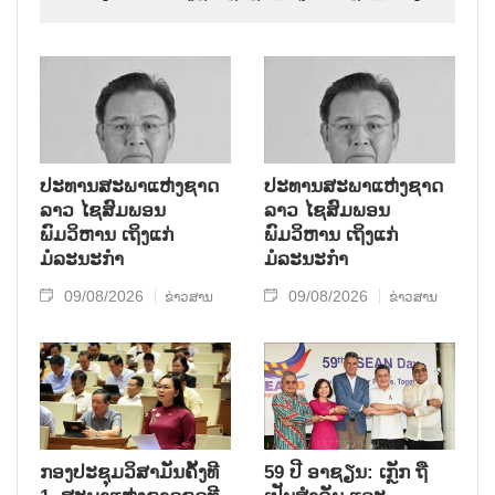
ຊາດ ໄດ້ແຈ້ງຂ່າວໂສກເສົ້າສະຫຼົດໃຈວ່າ: ສະຫາຍ ໄຊ
ສົມພອນ ພົມວິຫານ, ປະທານສະພາແຫ່ງຊາດລາວ
ໄດ້ເຖິງແກ່ມໍລະນະກຳ ໃນອາຍຸ 70 ປີ, ຫຼັງຈາກປ່ວຍ
ຮ້າຍແຮງມາເປັນໄລຍະໜຶ່ງ.
ປະທານສະພາແຫ່ງຊາດ
ປະທານສະພາແຫ່ງຊາດ
ລາວ ໄຊສົມພອນ
ລາວ ໄຊສົມພອນ
ພົມວິຫານ ເຖິງແກ່
ພົມວິຫານ ເຖິງແກ່
ມໍລະນະກຳ
ມໍລະນະກຳ
09/08/2026
09/08/2026
ຂ່າວສານ
ຂ່າວສານ
ກອງປະຊຸມວິສາມັນຄັ້ງທີ
59 ປີ ອາຊຽນ: ເກຼັກ ຖື