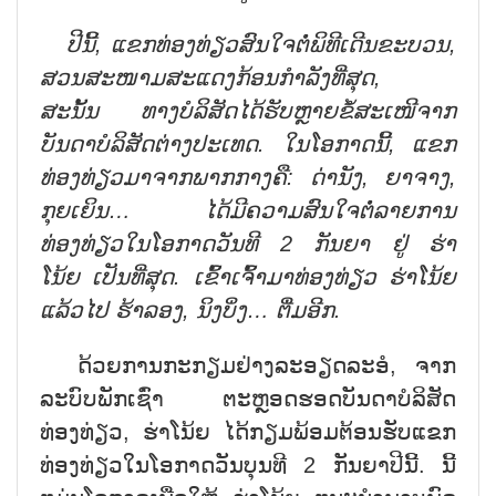
ປີນີ້, ແຂກທ່ອງທ່ຽວສົນໃຈຕໍ່
ພິທີເດີນຂະບວນ,
ສວນສະໜາມສະແດງກ້ອນກຳລັງທີ່ສຸດ,
ສະນັ້ນ
ທາງບໍລິສັດໄດ້ຮັບຫຼາຍຂໍ້ສ
ະ
ເໜີຈາກ
ບັນດາບໍລິສັດຕ່າງປະເທດ. ໃນໂອກາດນີ້, ແຂກ
ທ່ອງທ່ຽວມາຈາກພາກກາງຄື: ດ່ານັງ, ຍາຈາງ,
ກຸຍເຍິນ…
ໄດ້
ມີຄວາມ
ສົນໃຈຕໍ່ລາຍການ
ທ່ອງທ່ຽວໃນໂອກາດວັນທີ 2 ກັນຍາ
ຢູ່ ຮ່າ
ໂນ້ຍ
ເປັນທີ່ສຸດ
. ເຂົ້າເຈົ້າມາທ່ອງທ່ຽວ ຮ່າໂນ້ຍ
ແລ້ວໄປ ຮ້າລອງ, ນິງບິ່ງ…
ຕື່ມອີກ.
ດ້ວຍການກະກຽມຢ່າງລະອຽດລະອໍ, ຈາກ
ລະບົບພັກເຊົ່າ ຕະຫຼອດຮອດບັນດາບໍລິສັດ
ທ່ອງທ່ຽວ, ຮ່າໂນ້ຍ ໄດ້ກຽມພ້ອມຕ້ອນຮັບແຂກ
ທ່ອງທ່ຽວໃນໂອກາດວັນບຸນທີ 2 ກັນຍາປີນີ້. ນີ້