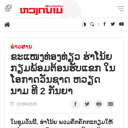
ຂ່າວສານ
ຂະ​ແໜງ​ທ່ອງ​ທ່ຽວ ຮ່າ​ໂນ້ຍ
ກຽມ​ພ້ອມຕ້ອນ​ຮັບ​ແຂກ​ ໃນ​
ໂອ​ກາດ​ວັນ​ຊາດ ຫວຽດ​
ນາມ ​ທີ 2 ກັນ​ຍາ
22/08/2025
ໃນຊຸມວັນນີ້, ຮ່າໂນ້ຍ ພວມຄຶກຄັກກະກຽມໃຫ້