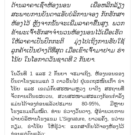
ດ້ານລາຄາເ
ຊົ່
າຫ້ອງນອນ ເພື່ອຫລີກລ້ຽງ
ສະພາບການບັນດາ
ແອັບບໍລິການຈອງ ກັກຮັກສາ
ຫ້ອງ
ໄວ້
ຫຼັງຈາກນັ້ນ
ຈະ
ເພີ່ມລາຄາຂື້ນສູງ. ພວກ
ຂ້າພະເຈົ້າຮັກສາຈຳນວນຫ້ອງນອນໄວ້ເພື່ອເຮັດ
ໃຫ້ລາຄາເປັນປົກກະຕິ ມຸ່ງໄປເຖິງການຮັບໃຊ້
ລູກຄ້າເປັນຢ່າງດີທີ່ສຸດ ເມື່ອເຂົາເຈົ້າມາຢາມ ຮ່າ
ໂນ້ຍ
ໃນໂອກາດວັນຊາດທີ 2 ກັນຍາ.
ໃນວັນທີ 1 ແລະ 2 ກັນຍາ ຈະມາເຖິງ, ຫ້ອງນອນຂອງ
ບັນດາໂຮງແຮມແຕ່ 3 ດາວຂຶ້ນໄປ ຢູ່ເຂດຖະໜົນເກົ່າ ຮ່າ
ໂນ້ຍ ແລະ ເຂດມໍ່ກັບສະໜາມຫຼວງ ບາດິງ ສະຖານທີ່
ຈັດການເດີນຂະບວນ, ສວນສະໜາມສະແດງກ້ອນກຳລັງ
ແມ່ນໄດ້ຈອງກ່ອນແລ້ວປະມານ 80-95%, ມີຫຼາຍ
ໂຮງແຮມເຕັມໝົດ. ທ່ານ ຮ່ວາງວັນດາງ, ຜູ້ອຳນວຍການ
ຝ່າຍບໍລິຫານໂຮງແຮມ L’Signature, ບາວແຄັງ, ຮວ່ານ
ກຽມ, ຮ່າໂນ້ຍ ໃຫ້ຮູ້ວ່າ: ແຂກສາກົນໄດ້ຈອງຫ້ອງໄວ້
ກ່ອນແຕ່ດົນແລ້ວ: