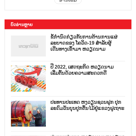
ບົດອ່ານຫຼາຍ
ຂໍ້ກຳນົດກ່ຽວກັບການຕ້ານການແຜ່
ລະບາດຂອງ ໂຄວິດ-19 ສຳລັບຜູ້
ເດີນທາງເຂົ້າມາ ຫວຽດນາມ
ປີ 2022, ເສດຖະກິດ ຫວຽດນາມ
ເລີ່ມຕົ້ນດ້ວຍຄວາມສະດວກດີ
ປະທານປະເທດ ຫງວຽນຊວນຟຸກ ປຸກ
ລະດົມວັນບຸນປູກຕົ້ນໄມ້ຢູ່ແຂວງຝູເຖາະ