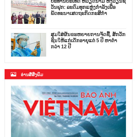
ປະທານປະເທດ ຫວຽດນາມ ຫງວຽນຊ
ວັນຟຸກ: ລະດົມທຸກແຫຼ່ງກຳລັງເພື່ອ
ພັດທະນາເສດຖະກິດກະສິກຳ
ສຸມໃສ່ຜັນຂະຫຍາຍການຈັດຊື້, ສັກວັກ
ຊິນໃຫ້ແກ່ເດັກອາຍຸແຕ່ 5 ປີ ຫາຕ່ຳ
ກວ່າ 12 ປີ
ອ່ານສື່ສິ່ງພິມ