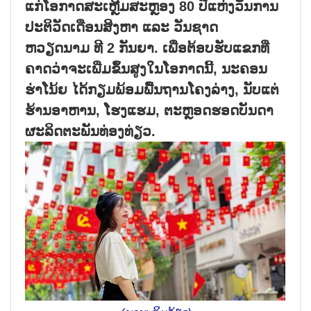
ແກ່ໂອກາດສະເຫຼີມສະຫຼອງ 80 ປີແຫ່ງວັນການ
ປະຕິວັດເດືອນສິງຫາ ແລະ ວັນຊາດ
ຫວຽດນາມ ທີ 2 ກັນຍາ. ເພື່ອຕ້ອບຮັບແຂກທີ່
ຄາດວ່າຈະເພີ່ມຂຶ້ນສູງໃນໂອກາດນີ້, ນະຄອນ
ຮ່າໂນ້ຍ ໄດ້ກຽມພ້ອມພື້ນຖານໂຄງລ່າງ, ນັບແຕ່
ຮ້ານອາຫານ, ໂຮງແຮມ, ຕະຫຼອດຮອດບັນດາ
ຜະລິດຕະພັນທ່ອງທ່ຽວ.