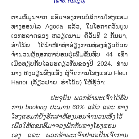
(ພາບ: ກິມລ້ຽວ)
ຕາມຂໍ້ມູນຈາກ ແອັບຈອງການບໍລິການໂຮງແຮມ
ທາງອອນໄລ Agoda ແລ້ວ, ໃນໂອກາດວັນບຸນ
ເອກະລາດຂອງ ຫວຽດນາມ ຄືວັນທີ 2 ກັນຍາ,
ຮ່າໂນ້ຍ ໄດ້ນຳໜ້າທ່າອ່ຽງການທ່ອງທ່ຽວດ້ວຍ
ຈຳນວນຜູ້ຊອກຫາບ່ອນຢູ່ເພີ່ມຂຶ້ນທົບ 44 ເທົ່າ
ເມື່ອທຽບກັບໄລຍະດຽວກັນຂອງປີ 2024. ທ່ານ
ນາງ ຫງວຽນຮົ່ງແຮັ້ງ ຜູ້ຈັດການໂຮງແຮມ Fleur
Hanoi (ລ້ຽວຢາຍ, ຮ່າໂນ້ຍ) ໃຫ້ຮູ້ວ່າ:
ປະຈຸບັນ ພວກຂ້າພະເຈົ້າໄດ້ຮັບ
ການ
booking
ປະ
ມ
ານ 60% ແລ້ວ ແລະ ທາງ
ໂຮງແຮມກໍ່ຍັງຮັກສາຫ້ອງນອນຈຳນວນໜຶ່
ງ
ໄວ້
ເພື່ອ
ໃຫ້ແຂກທີ່ມາຈອງພັກກັບທາງໂຮງແຮມ
ເອງ
ແລະ ພວກຂ້າພະເຈົ້າຢາກເປັນເຈົ້າການ