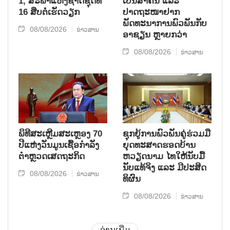
1, ສະພາແຫ່ງຊາດຊຸດທີ
ເປັນສຳຄັນ ແລະ
16 ສືບຕໍ່ເຮັດວຽກ
ປາດຖະໜາຢາກ
ພັດທະນາການພົວພັນກັບ
08/08/2026
ຂ່າວສານ
ອາຊຽນ ຫຼາຍກວ່າ
08/08/2026
ຂ່າວສານ
ພິທີສະເຫຼີມສະເຫຼອງ 70
ຊຸກ​ຍູ້​ການ​ພົວ​ພັນ​ຄູ່​ຮ່ວມ​ມື​
ປີແຫ່ງວັນມູນເຊື້ອກຳລັງ
ຍຸດ​ທະ​ສາດ​ຮອດ​ບ້ານ
ຕຳຫຼວດເສດຖະກິດ
ຫວຽດ​ນາມ ໄທ​ໃຫ້​ນັບ​ມື້​
ນັບ​ແທ້​ຈິງ ແລະ ມີ​ປະ​ສິດ​
08/08/2026
ຂ່າວສານ
ທິ​ຜົນ
08/08/2026
ຂ່າວສານ
ອ່ານເພີ່ມ