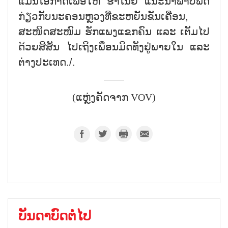
ແມ່ນໂອກາດເພື່ອໃຫ້ ຮ່າໂນ້ຍ ແນະນຳພາບພົດ
ກ່ຽວກັບນະຄອນຫຼວງທີ່ຂະຫຍັນຂັນເຄື່ອນ,
ສະໜິດສະໜົມ ຮັກແພງແຂກຄົນ ແລະ ເຕັມໄປ
ດ້ວຍສີສັນ ໄປເຖິງເພື່ອນມິດທັງຢູ່ພາຍໃນ ແລະ
ຕ່າງປະເທດ./.
(ແຫຼ່ງຄັດຈາກ VOV)
ບັນດາບົດຕໍ່ໄປ