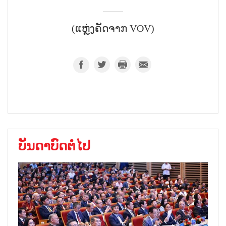
(ແຫຼ່ງຄັດຈາກ VOV)
ບັນດາບົດຕໍ່ໄປ