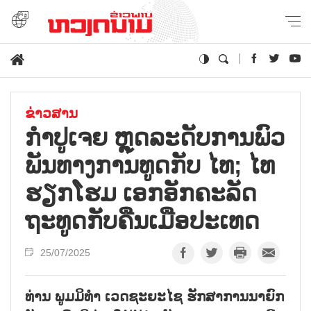
ຂ່າວສານ
ກຳ​ປູ​ເຈຍ ຫຼຸດ​ລະ​ດັບ​ການ​ພົວ​
ພັນ​ທາງ​ການ​ທູດ​ກັບ ໄທ; ໄທ
ຮຽກ​ໂຮມ ເອກ​ອັກ​ຄະ​ລັດ​
ຖະ​ທູດ​ກັບ​ຄືນ​ເມືອ​ປະ​ເທດ
25/07/2025
ທ່ານ ພູມມິທຳ ເວດຊະຍະໄຊ ຮັກສາການນາຍົກ