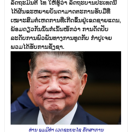
ລັດຖະມົນຕີ ໄທ ໃຫ້ຮູ້ວ່າ ລັດຖະບານປະເທດນີ້
ໄດ້ຜັນຂະຫຍາຍບັນດາມາດຕະການຮັບມືທີ່
ເໝາະສົມຕໍ່ເຫດການທີ່ເກີດຂຶ້ນຢູ່ເຂດຊາຍແດນ,
ພ້ອມດຽວກັນນັ້ນກໍເນັ້ນໜັກວ່າ ການດັດປັບ
ລະດັບການພົວພັນທາງການທູດກັບ ກຳປູເຈຍ
ພວມໄດ້ຮັບການຊັ່ງຊາ.
ທ່ານ ພູມມິທຳ ເວດຊະຍະໄຊ ຮັກສາການ