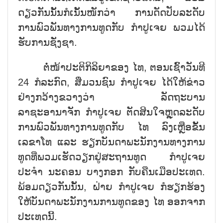
ດຽວກັນນັ້ນກໍເນັ້ນໜັກວ່າ ການດັດປັບລະດັບ
ການພົວພັນທາງການທູດກັບ ກຳປູເຈຍ ພວມໄດ້
ຮັບການຊັ່ງຊາ.
ຕໍ່ໜ້າປະຕິກິລິຍາຂອງ ໄທ, ຕອນເຊົ້າວັນທີ
24 ກໍລະກົດ, ສື່ມວນຊົນ ກຳປູເຈຍ ໄດ້ໃຫ້ຂ່າວ
ຢ່າງກວ້າງຂວາງວ່າ ລັດຖະບານ
ລາຊະອານາຈັກ ກຳປູເຈຍ ຕັດສິນໃຈຫຼຸດລະດັບ
ການພົວພັນທາງການທູດກັບ ໄທ ລົງເຫຼືອຂັ້ນ
ເລຂາໂທ ແລະ ຮຽກບັນດາພະນັກງານທາງການ
ທູດທີ່ພວມເຮັດວຽກຢູ່ສະຖານທູດ ກຳປູເຈຍ
ປະຈຳ ນະຄອນ ບາງກອກ ກັບຄືນເມືອປະເທດ.
ພ້ອມດຽວກັນນັ້ນ, ຝ່າຍ ກຳປູເຈຍ ກໍຮຽກຮ້ອງ
ໃຫ້ບັນດາພະນັກງານການທູດຂອງ ໄທ ອອກຈາກ
ປະເທດນີ້.