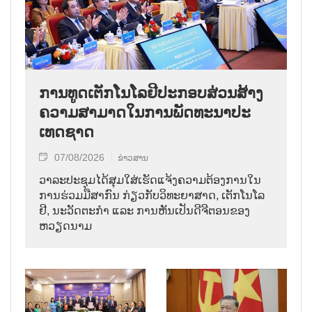
ການ​ທູດ​ເຕັກ​ໂນ​ໂລ​ຢີ​ປະ​ກອບ​ສ່ວນ​ສ້າງ​
ຄວາມ​ສາ​ມາດ​ໃນ​ການ​ພັດ​ທະ​ນາ​ປະ​
ເທດ​ຊາດ
07/08/2026
ຂ່າວສານ
ວາ​ລະ​ປະ​ຊຸມ​ໄດ້​ສຸມ​ໃສ່​ເຮັດ​ແຈ້ງ​ຄວາມ​ຕ້ອງ​ການ​ໃນ​
ການ​ຮ່ວມ​ມື​ສາ​ກົນ ກ່ຽວ​ກັບ​ວິ​ທະ​ຍາ​ສາດ, ເຕັກ​ໂນ​ໂລ​
ຢີ, ນະ​ວັດ​ຕະ​ກຳ ແລະ ການ​ຫັນ​ເປັນ​ດີ​ຈີ​ຕອນ​ຂອງ
ຫວຽດ​ນາມ