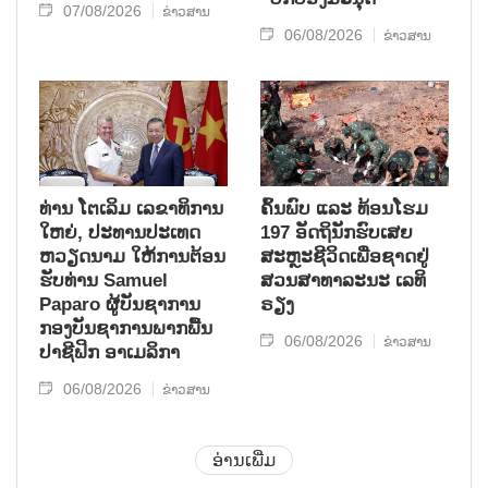
07/08/2026
ຂ່າວສານ
06/08/2026
ຂ່າວສານ
ທ່ານ ໂຕ​ເລິມ ເລ​ຂາ​ທິ​ການ​
ຄົ້ນ​ພົບ ແລະ ທ້ອນ​ໂຮມ
ໃຫຍ່, ປະ​ທານ​ປະ​ເທດ ​
197 ອັດ​ຖິ​ນັກ​ຮົບ​ເສຍ​
ຫວຽດ​ນາມ ໃຫ້​ການ​ຕ້ອນ​
ສະຫຼະ​ຊີ​ວິດ​ເພື່ອ​ຊາດ​ຢູ່​
ຮັບ​ທ່ານ Samuel
ສວນ​ສາ​ທາ​ລະ​ນະ ເລ​ທິ​
Paparo ຜູ້​ບັນ​ຊາ​ການ
ຣຽງ
ກອງ​ບັນ​ຊາ​ການພາກ​ພື້ນ​
06/08/2026
ຂ່າວສານ
ປາ​ຊີ​ຟິກ ອາ​ເມ​ລິ​ກາ
06/08/2026
ຂ່າວສານ
ອ່ານເພີ່ມ