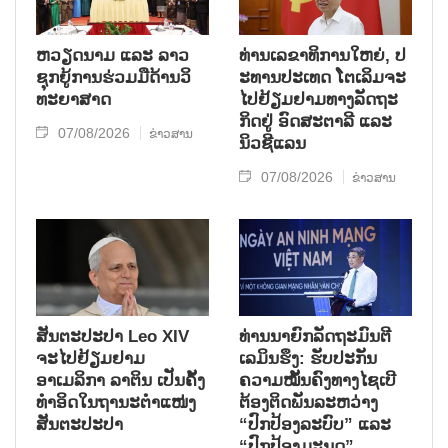
ຫວຽດ​ນາມ ແລະ ລາວ​
ທ່ານ​ເລ​ຂາ​ທິ​ການ​ໃຫຍ່, ປ​
ຊຸກ​ຍູ້​ການ​ຮ່ວມ​ມື​ດ້ານວ​ິ​
ະ​ທານ​ປະ​ເທດ ໂຕ​ເລິມ​ຈະ​
ທະ​ຍາ​ສາດ
ໄປ​ຢ້ຽມ​ຢາມ​ທາງ​ລັດ​ຖະ​
ກິດ​ຢູ່ ອົດ​ສະ​ຕາ​ລີ ແລະ
07/08/2026
ຂ່າວສານ
ນິວ​ຊີ​ແລນ
07/08/2026
ຂ່າວສານ
ສັນຕະປະປາ Leo XIV
ທ່ານນາຍົກລັດຖະມົນຕີ
ຈະໄປຢ້ຽມຢາມ
ເລມິນຮຶງ: ຮັບປະກັນ
ອາເມລິກາ ລາຕິນ ເປັນຄັ້ງ
ຄວາມໝັ້ນຄົງທາງໄຊເບີ
ທຳອິດໃນຖານະຕຳແໜ່ງ
ຕ້ອງຕິດພັນລະຫວ່າງ
ສັນຕະປະປາ
“ປົກປ້ອງລະບົບ” ແລະ
“ປົກປ້ອງມະນຸດ”