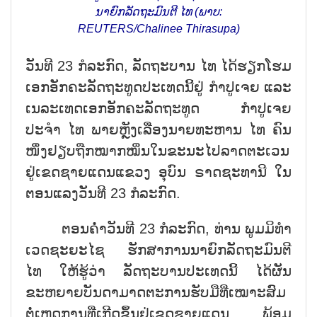
ນາຍົກລັດຖະມົນຕີ ໄທ (ພາບ:
REUTERS/Chalinee Thirasupa)
ວັນທີ 23 ກໍລະກົດ, ລັດຖະບານ ໄທ ໄດ້ຮຽກໂຮມ
ເອກອັກຄະລັດຖະທູດປະເທດນີ້ຢູ່ ກຳປູເຈຍ ແລະ
ເນລະເທດເອກອັກຄະລັດຖະທູດ ກຳປູເຈຍ
ປະຈຳ ໄທ ພາຍຫຼັງເລື່ອງນາຍທະຫານ ໄທ ຄົນ
ໜຶ່ງຢຽບຖືກໝາກໝິ່ນໃນຂະນະໄປລາດຕະເວນ
ຢູ່ເຂດຊາຍແດນແຂວງ ອຸບົນ ຣາດຊະທານີ ໃນ
ຕອນແລງວັນທີ 23 ກໍລະກົດ.
ຕອນຄ່ຳວັນທີ 23 ກໍລະກົດ, ທ່ານ ພູມມິທຳ
ເວດຊະຍະໄຊ ຮັກສາການນາຍົກລັດຖະມົນຕີ
ໄທ ໃຫ້ຮູ້ວ່າ ລັດຖະບານປະເທດນີ້ ໄດ້ຜັນ
ຂະຫຍາຍບັນດາມາດຕະການຮັບມືທີ່ເໝາະສົມ
ຕໍ່ເຫດການທີ່ເກີດຂຶ້ນຢູ່ເຂດຊາຍແດນ, ພ້ອມ