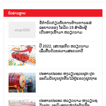
ບົດອ່ານຫຼາຍ
ຂໍ້ກຳນົດກ່ຽວກັບການຕ້ານການແຜ່
ລະບາດຂອງ ໂຄວິດ-19 ສຳລັບຜູ້
ເດີນທາງເຂົ້າມາ ຫວຽດນາມ
ປີ 2022, ເສດຖະກິດ ຫວຽດນາມ
ເລີ່ມຕົ້ນດ້ວຍຄວາມສະດວກດີ
ປະທານປະເທດ ຫງວຽນຊວນຟຸກ ປຸກ
ລະດົມວັນບຸນປູກຕົ້ນໄມ້ຢູ່ແຂວງຝູເຖາະ
ປະທານປະເທດ ຫວຽດນາມ ຫງວຽນຊ
ວັນຟຸກ: ລະດົມທຸກແຫຼ່ງກຳລັງເພື່ອ