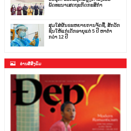
ພັດທະນາເສດຖະກິດກະສິກຳ
ສຸມໃສ່ຜັນຂະຫຍາຍການຈັດຊື້, ສັກວັກ
ຊິນໃຫ້ແກ່ເດັກອາຍຸແຕ່ 5 ປີ ຫາຕ່ຳ
ກວ່າ 12 ປີ
ອ່ານສື່ສິ່ງພິມ