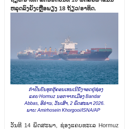
ຫລຸດ​ລົງ​ຍັງ​ເຫຼືອ​ພຽງ 18 ຖ້ຽວ/ອາ​ທິດ.
ກຳ​ປັ່ນ​ບັນທຸກ​ຕູ້​ຄອນ​ເທນ​ເນີ​ນັ່ງ​ຈອດ​ຢູ່​ຊ່ອງ​
ແຄບ Hormuz ນອກ​ຈາກ​ເມືອງ Bandar
Abbas, ອີ​ຣ່ານ, ວັນ​ເສົາ, 2 ພຶດສະພາ 2026.
ພາບ: Amirhosein Khorgooi/ISNA/AP
ວັນ​ທີ 14 ພຶດ​ສະ​ພາ, ຊ່ອງ​ແຄບ​ທະ​ເລ Hormuz