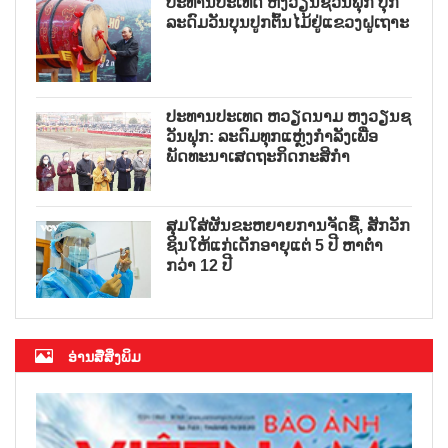
ປະທານປະເທດ ຫງວຽນຊວນຟຸກ ປຸກ
ລະດົມວັນບຸນປູກຕົ້ນໄມ້ຢູ່ແຂວງຝູເຖາະ
ປະທານປະເທດ ຫວຽດນາມ ຫງວຽນຊ
ວັນຟຸກ: ລະດົມທຸກແຫຼ່ງກຳລັງເພື່ອ
ພັດທະນາເສດຖະກິດກະສິກຳ
ສຸມໃສ່ຜັນຂະຫຍາຍການຈັດຊື້, ສັກວັກ
ຊິນໃຫ້ແກ່ເດັກອາຍຸແຕ່ 5 ປີ ຫາຕ່ຳ
ກວ່າ 12 ປີ
ອ່ານສື່ສິ່ງພິມ