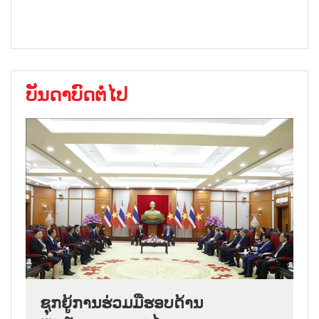
ບັນດາບົດຕໍ່ໄປ
ຊຸກຍູ້ການຮ່ວມມືຮອບດ້ານ