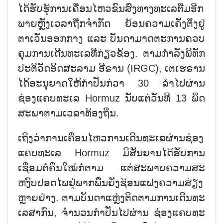
ໄດ​້ຮັບ​ຮູ້​ການ​ເຄື່ອນ​ໄຫວ​ຂົນ​ສົ່ງ​ທາງ​ທະ​ເລ​ຕື່ມ​ອີກ
ພາຍ​ຫຼັງ​ເວ​ລາ​ຖືກ​ຈຳ​ກັດ ຍ້ອນ​ຄວາມ​ເຄັ່ງ​ຕຶງ​ຢູ່​
ຕາ​ເວັນ​ອອກ​ກາງ ແລະ ບັນ​ດາ​ມາດ​ຕະ​ການ​ຄວບ​
ຄຸມ​ການ​ເດີນ​ທະ​ເລ​ທີ່​ກ່ຽວ​ຂ້ອງ. ຕາມ​ກຳ​ລັງ​ພິ​ທັກ​
ປະ​ຕິ​ວັດ​ອິດ​ສະ​ລາມ ອີ​ຣານ (IRGC), ເຕ​ເຮ​ຣານ
ໄດ້​ອະ​ນຸ​ຍາດ​ໃຫ້ກຳ​ປັ່ນ​ກ່​ວາ 30 ລຳ​ໄປ​ຜ່ານ
ຊ່ອງ​ແຄບ​ທະ​ເລ Hormuz ນັບ​ແຕ່ວັນ​ທີ 13 ພຶດ​
ສະ​ພາ​ຕາ​ມ​ເວ​ລາ​ທ້ອງ​ຖິ່ນ.
ເຖິງວ່າ​ການ​ເຄື່ອນ​ໄຫວ​ການ​ເດີນ​ທະ​ເລ​ຜ່ານຊ່ອງ​
ແຄບ​ທະ​ເລ Hormuz ມີ​ສັນ​ຍານໄດ້​ຮັບ​ການ​
ເຊື່ອມ​ຕໍ່​ຄືນ​ໃໝ່​ກໍ່​ຕາມ ແຕ່​ສະ​ພາບ​ຄວາມ​ສະ​
ຫງົບ​ປອດ​ໄພ​ຢູ່​ພາກ​ພື້ນ​ຍັງ​ຊ້ອ​ນ​ແຝງ​ຄວາມ​ສ່ຽງ
ຫຼາຍ​ຢ່າງ. ຕາມ​ບັນ​ດາ​ແຫຼ່ງ​ຕິດ​ຕາມ​ການ​ເດີນ​ທະ​
ເລ​ສາ​ກົນ, ຈຳ​ນວນ​ກຳ​ປັ່ນ​ໄປ​ຜ່ານ ຊ່ອງ​ແຄບ​ທະ​