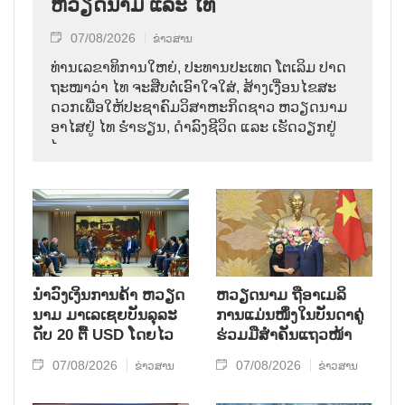
ຫວຽດນາມ ແລະ ໄທ
07/08/2026
ຂ່າວສານ
ທ່ານ​ເລ​ຂາ​ທິ​ການ​ໃຫຍ່, ປະ​ທານ​ປະ​ເທດ ໂຕ​ເລິມ ປາດ​
ຖະ​ໜາ​ວ່າ ໄທ​ ຈະ​ສືບ​ຕໍ່​ເອົາ​ໃຈ​ໃສ່, ສ້າງ​ເງື່ອນ​ໄຂ​ສະ​
ດວກ​ເພື່ອ​ໃຫ້​ປະ​ຊາ​ຄົມ​ວ​ິ​ສາ​ຫະ​ກິດ​ຊາວ ຫວຽດ​ນາມ
ອາ​ໄສ​ຢູ່ ໄທ ຮ່ຳ​ຮຽນ, ດຳ​ລົງ​ຊີ​ວິດ ແລະ ເຮັດ​ວຽກ​ຢູ່​
ໄທ.
ນຳ​ວົງ​ເງິນ​ການ​ຄ້າ ຫວຽດ​
ຫ​ວຽດ​ນາມ ຖື​ອາ​ເມ​ລິ​
ນາມ ມາ​ເລ​ເຊຍ​ບັນ​ລຸ​ລະ​
ການ​ແມ່ນ​ໜຶ່ງ​ໃນ​ບັນ​ດາ​ຄູ່​
ດັບ 20 ຕື້ USD ໂດຍ​ໄວ
ຮ່ວມ​ມື​ສຳ​ຄັນ​ແຖວ​ໜ້າ
07/08/2026
07/08/2026
ຂ່າວສານ
ຂ່າວສານ