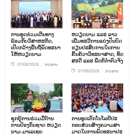
ການ​ທູດ​ຮ່ວມ​ເດີນ​ທາງ​
ຫວຽດ​ນາມ ແລະ ລາວ​
ພ້ອມກັບ​ວິ​ສາ​ຫະ​ກ​ິດ,
ເພີ່ມ​ທະ​ວີ​ການ​ແບ່​ງ​ປັນ​ບົດ​
ເປີດກວ້າງ​ພື້ນ​ຖີ່​ພັດ​ທະ​ນາ​
ຮຽນ​ປະ​ສົບ​ການ​ໃນ​ການ​
ໃຫ້​ຫວຽດ​ນາມ
ຄົ້ນ​ຄ້​ວາ​ວິ​ທະ​ຍາ​ສາດ, ທິດ​
ສະ​ດີ ແລະ ພຶດ​ຕິ​ກຳຕົວ​ຈິງ
07/08/2026
ຂ່າວສານ
07/08/2026
ຂ່າວສານ
ຊຸກ​ຍູ້​ການ​ຮ່ວມ​ມື​ດ້ານ​
ການ​ທູດ​ເຕັກ​ໂນ​ໂລ​ຢີ​ປະ​
ການ​ປ້ອງ​ກັນ​ຊາດ ຫວຽດ​
ກອບ​ສ່ວນ​ສ້າງ​ຄວາມ​ສາ​
ນາມ-ມາ​ເລ​ເຊຍ
ມາດ​ໃນ​ການ​ພັດ​ທະ​ນາ​ປະ​