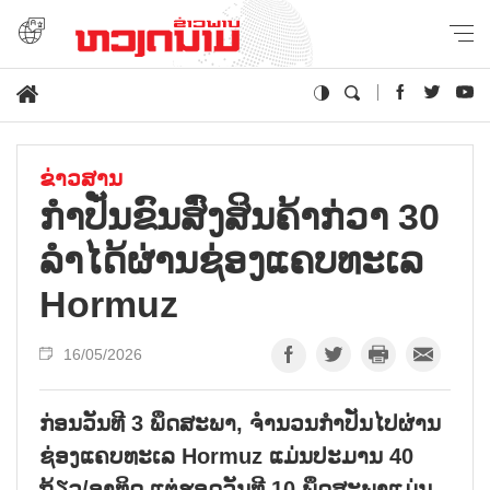
ຂ່າວສານ
ກຳ​ປັ່ນ​ຂົນ​ສົ່ງ​ສິນ​ຄ້າ​ກ່​ວາ 30
ລຳ​ໄດ້​ຜ່ານ​ຊ່ອງ​ແຄບ​ທະ​ເລ
Hormuz
16/05/2026
ກ່ອນ​ວັນ​ທີ 3 ພຶດ​ສະ​ພາ, ຈຳ​ນວນ​ກຳ​ປັ່ນ​ໄປ​ຜ່ານ
ຊ່ອງ​ແຄບ​ທະ​ເລ Hormuz ແມ່ນ​ປະ​ມານ 40 ​
ຖ້ຽວ/ອາ​ທິດ ແຕ່​ຮອດ​ວັນ​ທີ 10 ພຶດ​ສະ​ພາ​ແມ່ນ​