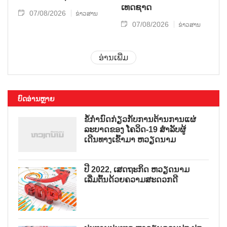
ເທດ​ຊາດ
07/08/2026
ຂ່າວສານ
07/08/2026
ຂ່າວສານ
ອ່ານເພີ່ມ
ບົດອ່ານຫຼາຍ
ຂໍ້ກຳນົດກ່ຽວກັບການຕ້ານການແຜ່
ລະບາດຂອງ ໂຄວິດ-19 ສຳລັບຜູ້
ເດີນທາງເຂົ້າມາ ຫວຽດນາມ
ປີ 2022, ເສດຖະກິດ ຫວຽດນາມ
ເລີ່ມຕົ້ນດ້ວຍຄວາມສະດວກດີ