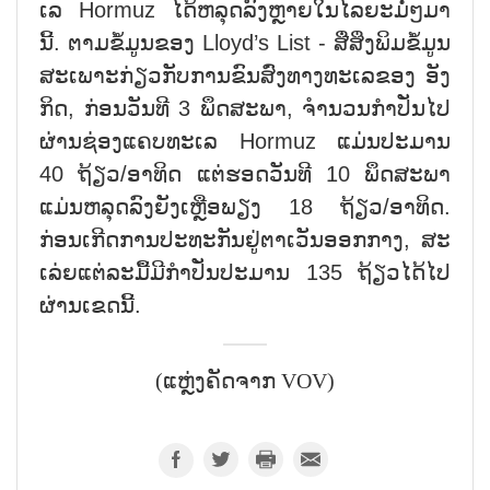
ເລ Hormuz ໄດ້ຫລຸດ​ລົງຫຼາຍ​ໃນ​ໄລ​ຍະ​ມໍ່ໆ​ມາ
ນີ້. ຕາມ​ຂໍ້​ມູນ​ຂອງ Lloyd’s List - ສື່​ສິ່ງ​ພິມ​ຂໍ້​ມູນ​
ສະ​ເພາະ​ກ່ຽວ​ກັບ​ການ​ຂົນ​ສົ່ງ​ທາງ​ທະ​ເລຂອງ ອັງ​
ກິດ, ກ່ອນ​ວັນ​ທີ 3 ພຶດ​ສະ​ພາ, ຈຳ​ນວນ​ກຳ​ປັ່ນ​ໄປ​
ຜ່ານຊ່ອງ​ແຄບ​ທະ​ເລ Hormuz ແມ່ນ​ປະ​ມານ
40 ​ຖ້ຽວ/ອາ​ທິດ ແຕ່​ຮອດ​ວັນ​ທີ 10 ພຶດ​ສະ​ພາ​
ແມ່ນ​ຫລຸດ​ລົງ​ຍັງ​ເຫຼືອ​ພຽງ 18 ຖ້ຽວ/ອາ​ທິດ.
ກ່ອນ​ເກີດ​ການ​ປະ​ທະ​ກັນ​ຢູ່​ຕາ​ເວັນ​ອອກ​ກາງ, ສະ​
ເລ່​ຍ​ແຕ່​ລະ​ມື້​ມີ​ກຳ​ປັ່ນ​ປະ​ມານ 135 ​ຖ້ຽວ​ໄດ້​ໄປ​
ຜ່ານ​ເຂດນີ້.
(ແຫຼ່ງຄັດຈາກ VOV)