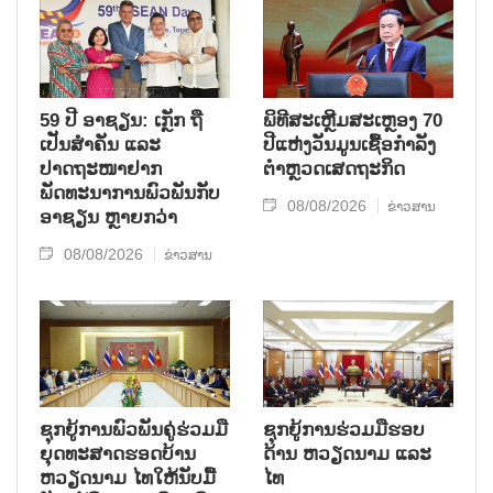
59 ປີ ອາຊຽນ: ເກຼັກ ຖື
ພິທີສະເຫຼີມສະເຫຼອງ 70
ເປັນສຳຄັນ ແລະ
ປີແຫ່ງວັນມູນເຊື້ອກຳລັງ
ປາດຖະໜາຢາກ
ຕຳຫຼວດເສດຖະກິດ
ພັດທະນາການພົວພັນກັບ
08/08/2026
ຂ່າວສານ
ອາຊຽນ ຫຼາຍກວ່າ
08/08/2026
ຂ່າວສານ
ຊຸກ​ຍູ້​ການ​ພົວ​ພັນ​ຄູ່​ຮ່ວມ​ມື​
ຊຸກຍູ້ການຮ່ວມມືຮອບ
ຍຸດ​ທະ​ສາດ​ຮອດ​ບ້ານ
ດ້ານ ຫວຽດນາມ ແລະ
ຫວຽດ​ນາມ ໄທ​ໃຫ້​ນັບ​ມື້​
ໄທ