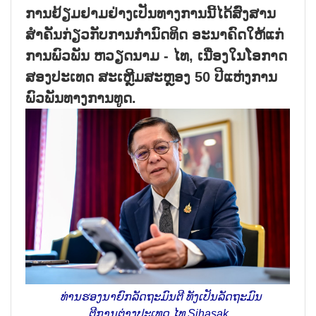
​ການ​ຢ້ຽມ​ຢາມ​​ຢ່າງ​ເປັນທາງ​ການ​ນີ້​ໄດ້​ສົ່ງ​ສານ​
ສຳ​ຄັນ​ກ່ຽວ​ກັບ​ການ​ກຳ​ນົດ​ທິດ ອະ​ນາ​ຄົດ​ໃຫ້​ແກ່​
ການ​ພົວ​ພັນ ຫວຽດ​ນາມ - ໄທ, ເນື່ອງ​ໃນ​ໂອ​ກາດ​
ສອງ​ປະ​ເທດ ສະ​ເຫຼີມ​ສະຫຼອງ 50 ປີ​ແຫ່ງ​ການ​
ພົວ​ພັນ​ທາງ​ການ​ທູດ.
ທ່ານ​ຮອງ​ນາ​ຍົກ​ລັດ​ຖະ​ມົນ​ຕີ ທັງ​ເປັນ​ລັດ​ຖະ​ມົນ​
ຕີ​ການ​ຕ່າງ​ປະ​ເທດ ໄທ Sihasak