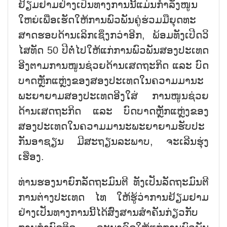
ຢ້ຽມ​ຢາມ​ຢ່າງເປັນທາງ​ການ​ນີ້​ແມ່ນ​ກຳ​ລັງ​ໜູນ​
ໃຫຍ່​ເພື່ອ​ເຮັດ​ໃຫ້​ການ​ພົວ​ພັນ​ຄູ່​ຮ່ວມ​ມື​ຍຸ​ດ​ທະ​
ສາດ​ຮອບ​ດ້ານເລິກ​ເຊິ່ງກວ່າ​ອີກ, ພ້ອມ​ທັງ​ເປີດ​ວິ​
ໄສ​ທັດ 50 ປີ​ຕໍ່​ໄປ​ໃຫ້​ແກ່​ການ​ພົວ​ພັນ​ສອງ​ປະ​ເທດ
ອີງ​ຕາມ​ການ​ໜູນ​ຊ່ວຍ​ດ້ານ​ເສດ​ຖະ​ກິດ ແລະ ບົດ​
ບາດ​ຫຼັກ​ແຫຼ່ງ​ຂອງ​ສອງ​ປະ​ເທດ​ໃນ​ຄວາມ​ມາ​ນະ​
ພະ​ຍາ​ຍາມ​ສອງ​ປະ​ເທດ​ອີງ​ໃສ່ ​ການ​ໜູນ​ຊ່ວຍ
ດ້ານ​ເສດ​ຖະ​ກິດ ແລະ ບົດ​ບາດຫຼັກ​ແຫຼ່ງ​ຂອງ​
ສອງ​ປະ​ເທດ​ໃນ​ຄວາມ​ມາ​ນະ​ພະ​ຍາ​ຍາມ​ຮັບ​ປະ​
ກັນ​ອາ​ຊຽນ ມີ​ສະ​ຖຽນ​ລະ​ພາບ, ຈະ​ເລີນ​ຮຸ່ງ​
ເຮືອງ.
ທ່ານ​ຮອງ​ນາ​ຍົກ​ລັດ​ຖະ​ມົນ​ຕີ ທັງ​ເປັນ​ລັດ​ຖະ​ມົນ​ຕີ​
ການ​ຕ່າງ​ປະ​ເທດ ໄທ ໃຫ້​ຮູ້​ວ່າ​ການ​ຢ້ຽມ​ຢາມ​​
ຢ່າງ​ເປັນທາງ​ການ​ນີ້​ໄດ້​ສົ່ງ​ສານ​ສຳ​ຄັນ​ກ່ຽວ​ກັບ​