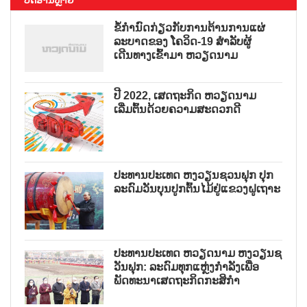
ຂໍ້ກຳນົດກ່ຽວກັບການຕ້ານການແຜ່
ລະບາດຂອງ ໂຄວິດ-19 ສຳລັບຜູ້
ເດີນທາງເຂົ້າມາ ຫວຽດນາມ
ປີ 2022, ເສດຖະກິດ ຫວຽດນາມ
ເລີ່ມຕົ້ນດ້ວຍຄວາມສະດວກດີ
ປະທານປະເທດ ຫງວຽນຊວນຟຸກ ປຸກ
ລະດົມວັນບຸນປູກຕົ້ນໄມ້ຢູ່ແຂວງຝູເຖາະ
ປະທານປະເທດ ຫວຽດນາມ ຫງວຽນຊ
ວັນຟຸກ: ລະດົມທຸກແຫຼ່ງກຳລັງເພື່ອ
ພັດທະນາເສດຖະກິດກະສິກຳ