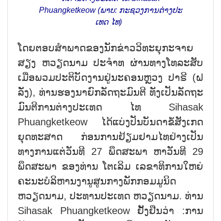
Phuangketkeow (ພາບ: ກະ​ຊວງ​ການ​ຕ່າງ​ປະ​
ເທດ ໄທ)
ໂດຍ​​ຕອບ​ສຳ​ພາດ​ຂອງ​ນັກ​ຂ່າວ​ວິ​ທະ​ຍຸ​ກະ​ຈາຍ​
ສຽງ ຫວຽດ​ນາມ ປະ​ຈຳ​ທ ຜ່ານ​ທາງ​ໂທ​ລະ​ສັບ​
ເມື່ອ​ພວມ​ປະ​ຕິ​ບັດ​ງານ​ຢູ່​ນະ​ຄອນຫຼ​ວງ ປາ​ຣີ (ຝ​
ລັ່ງ), ທ່ານ​ຮອງ​ນາ​ຍົກ​ລັດ​ຖະ​ມົນ​ຕີ ທັງ​ເປັນ​ລັດ​ຖະ​
ມົນ​ຕີ​ການ​ຕ່າງ​ປະ​ເທດ ໄທ Sihasak
Phuangketkeow ໄດ້​ແບ່ງ​ປັນ​ບັນ​ດາ​ຂໍ້​ສັງ​ເກດ​
ຍຸດ​ທະ​ສາດ ກ່ອນ​ການ​ຢ້ຽມ​ຢາມ​ໄທ​ຢ່າງ​ເປັນ​
ທາງ​ການ​ແຕ່​ວັນ​ທີ 27 ພຶດ​ສະ​ພາ ຫາ​ວັນ​ທີ 29
ພຶດ​ສະ​ພາ ຂອງ​ທ່ານ​ ໂຕ​ເລິມ ເລ​ຂາ​ທິ​ການ​ໃຫຍ່​
ຄະ​ນະ​ບໍ​ລິ​ຫານ​ງາ​ນູ​ສູນ​ກາງ​ພັກ​ກອມ​ມູ​ນິດ
ຫວຽດ​ນາມ, ປະ​ທານ​ປະ​ເທດ ຫວຽດ​ນາມ. ທ່ານ
Sihasak Phuangketkeow ຢັ້ງ​ຢືນ​ວ່າ :ການ​