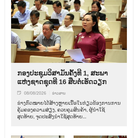
ກອງປະຊຸມວິສາມັນຄັ້ງທີ 1, ສະພາ
ແຫ່ງຊາດຊຸດທີ 16 ສືບຕໍ່ເຮັດວຽກ
08/08/2026
ຂ່າວສານ
ຮ່າງກົດໝາຍໄດ້ສ້າງຫຼາຍເນື້ອໃນກ່ຽວຂ້ອງການການ
ຄຸ້ມຄອງຄວາມສ່ຽງ, ຄວບຄຸມສິນຄ້າ, ຜູ້ນຳໃຊ້
ສຸດທ້າຍ, ຈຸດປະສົງນຳໃຊ້ສຸດທ້າຍ...