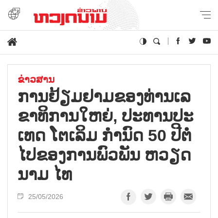
ຂ່າວສານ
ການ​ຢ້ຽມ​ຢາມ​ຂອງ​ທ່ານ​ເລ​
ຂາ​ທິ​ການ​ໃຫຍ່, ປະ​ທານ​ປະ​
ເທດ ໂຕ​ເລິມ ກຳ​ນົດ 50 ປີ​ຕໍ່​
ໄປ​ຂອງ​ການ​ພົວ​ພັນ ຫວຽດ​
ນາມ​ ໄທ
25/05/2026