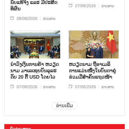
ນັບ​ແທ້​ຈິງ ແລະ ມີ​ປະ​ສິດ​
07/08/2026
ຂ່າວສານ
ທິ​ຜົນ
08/08/2026
ຂ່າວສານ
ນຳ​ວົງ​ເງິນ​ການ​ຄ້າ ຫວຽດ​
ຫ​ວຽດ​ນາມ ຖື​ອາ​ເມ​ລິ​
ນາມ ມາ​ເລ​ເຊຍ​ບັນ​ລຸ​ລະ​
ການ​ແມ່ນ​ໜຶ່ງ​ໃນ​ບັນ​ດາ​ຄູ່​
ດັບ 20 ຕື້ USD ໂດຍ​ໄວ
ຮ່ວມ​ມື​ສຳ​ຄັນ​ແຖວ​ໜ້າ
07/08/2026
07/08/2026
ຂ່າວສານ
ຂ່າວສານ
ອ່ານເພີ່ມ
ບົດອ່ານຫຼາຍ