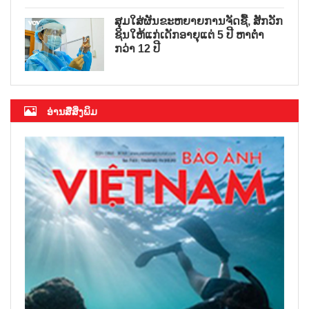
ສຸມໃສ່ຜັນຂະຫຍາຍການຈັດຊື້, ສັກວັກ
ຊິນໃຫ້ແກ່ເດັກອາຍຸແຕ່ 5 ປີ ຫາຕ່ຳ
ກວ່າ 12 ປີ
ອ່ານສື່ສິ່ງພິມ