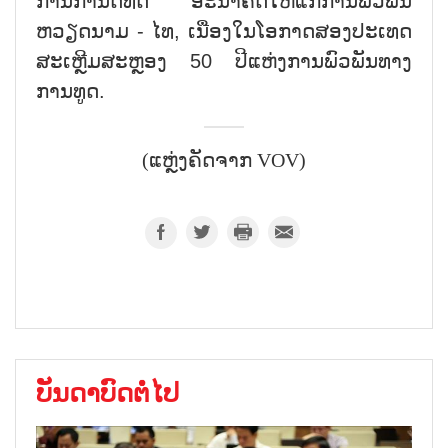
ການ​ກຳ​ນົດ​ທິດ ອະ​ນາ​ຄົດ​ໃຫ້​ແກ່​ການ​ພົວ​ພັນ
ຫວຽດ​ນາມ - ໄທ, ເນື່ອງ​ໃນ​ໂອ​ກາດ​ສອງ​ປະ​ເທດ
ສະ​ເຫຼີມ​ສະຫຼອງ 50 ປີ​ແຫ່ງ​ການ​ພົວ​ພັນ​ທາງ​
ການ​ທູດ.
(ແຫຼ່ງຄັດຈາກ VOV)
ບັນດາບົດຕໍ່ໄປ