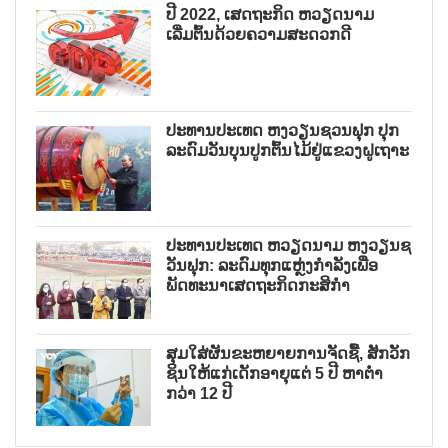
ປີ 2022, ເສດຖະກິດ ຫວຽດນາມ
ເລີ່ມຕົ້ນດ້ວຍຄວາມສະດວກດີ
ປະທານປະເທດ ຫງວຽນຊວນຟຸກ ປຸກ
ລະດົມວັນບຸນປູກຕົ້ນໄມ້ຢູ່ແຂວງຝູເຖາະ
ປະທານປະເທດ ຫວຽດນາມ ຫງວຽນຊ
ວັນຟຸກ: ລະດົມທຸກແຫຼ່ງກຳລັງເພື່ອ
ພັດທະນາເສດຖະກິດກະສິກຳ
ສຸມໃສ່ຜັນຂະຫຍາຍການຈັດຊື້, ສັກວັກ
ຊິນໃຫ້ແກ່ເດັກອາຍຸແຕ່ 5 ປີ ຫາຕ່ຳ
ກວ່າ 12 ປີ