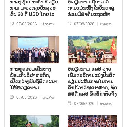
ນຳ​ວົງ​ເງິນ​ການ​ຄ້າ ຫວຽດ​
ຫ​ວຽດ​ນາມ ຖື​ອາ​ເມ​ລິ​
ນາມ ມາ​ເລ​ເຊຍ​ບັນ​ລຸ​ລະ​
ການ​ແມ່ນ​ໜຶ່ງ​ໃນ​ບັນ​ດາ​ຄູ່​
ດັບ 20 ຕື້ USD ໂດຍ​ໄວ
ຮ່ວມ​ມື​ສຳ​ຄັນ​ແຖວ​ໜ້າ
07/08/2026
07/08/2026
ຂ່າວສານ
ຂ່າວສານ
ການ​ທູດ​ຮ່ວມ​ເດີນ​ທາງ​
ຫວຽດ​ນາມ ແລະ ລາວ​
ພ້ອມກັບ​ວິ​ສາ​ຫະ​ກ​ິດ,
ເພີ່ມ​ທະ​ວີ​ການ​ແບ່​ງ​ປັນ​ບົດ​
ເປີດກວ້າງ​ພື້ນ​ຖີ່​ພັດ​ທະ​ນາ​
ຮຽນ​ປະ​ສົບ​ການ​ໃນ​ການ​
ໃຫ້​ຫວຽດ​ນາມ
ຄົ້ນ​ຄ້​ວາ​ວິ​ທະ​ຍາ​ສາດ, ທິດ​
ສະ​ດີ ແລະ ພຶດ​ຕິ​ກຳຕົວ​ຈິງ
07/08/2026
ຂ່າວສານ
07/08/2026
ຂ່າວສານ