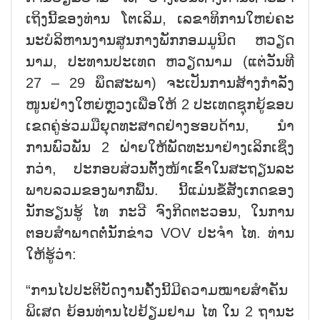
ເຖິງນີ້​ຂອງ​ທ່ານ ໂຕ​ເລິມ, ເລ​ຂາ​ທິ​ການ​ໃຫຍ່​ຄະ​
ນະ​ບໍ​ລິ​ຫານ​ງານ​ສູນ​ກາງ​ພັກ​ກອມ​ມູ​ນິດ ຫວຽດ​
ນາມ, ປະ​ທານ​ປະ​ເທດ ຫວຽດ​ນາມ (ແຕ່​ວັນ​ທີ
27 – 29 ພຶດ​ສະ​ພາ) ຈະ​ເປັນ​ການ​ສ້າງ​ກຳ​ລັງ​
ໜູນ​ຢ່າງ​ໃຫຍ​່​ຫຼວງ​ເພື່ອ​ໃຫ້ 2 ປະ​ເທດ​ຊຸກ​ຍູ້​ຂອບ​
ເຂດ​ຄູ່​ຮ່ວມ​ມື​ຍຸດ​ທະ​ສາດ​ຢ່າງ​ຮອບ​ດ້ານ, ນຳ​
ການ​ພົວ​ພັນ 2 ຝ່າຍ​ໃຫ້​ພັດ​ທະ​ນາ​ຢ່າງ​ເລິກ​ເຊິ່ງ
ກວ່າ, ປະ​ກອບ​ສ່ວນ​ຕັ້ງ​ໜ້າ​ເຂົ້າ​ໃນ​​ສະ​ຖຽນ​ລະ​
ພາບ​ລວມ​ຂອງ​ພາກ​ພື້ນ. ນີ້​ແມ່ນ​ຂໍ້​ສັງ​ເກດ​ຂອງ​
ນັກ​ຮຽນ​ຮູ້​ ໄທ ກະ​ວີ ຈົງ​ກິດ​ຕະ​ວອນ, ໃນ​ການ​
ຕອບ​ສຳ​ພາດ​ຕໍ່​ນັກ​ຂ່າວ VOV ປະ​ຈຳ ໄທ. ທ່ານ​
ໃຫ້​ຮູ້​ວ່າ:
“ການ​ໄປ​ປ​ະ​ຕິ​ບັດ​ງານ​ຄັ້ງ​ນີ້​ມີ​ຄວາມ​ໝາຍ​ສຳ​ຄັນ​
ພິ​ເສດ ຍ້ອນ​ທ່ານ​ໄປ​ຢ້ຽມ​ຢາມ ໄທ ໃນ 2 ຖາ​ນະ​