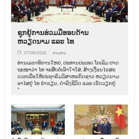
ຊຸກຍູ້ການຮ່ວມມືຮອບດ້ານ
ຫວຽດນາມ ແລະ ໄທ
07/08/2026
ຂ່າວສານ
ທ່ານ​ເລ​ຂາ​ທິ​ການ​ໃຫຍ່, ປະ​ທານ​ປະ​ເທດ ໂຕ​ເລິມ ປາດ​
ຖະ​ໜາ​ວ່າ ໄທ​ ຈະ​ສືບ​ຕໍ່​ເອົາ​ໃຈ​ໃສ່, ສ້າງ​ເງື່ອນ​ໄຂ​ສະ​
ດວກ​ເພື່ອ​ໃຫ້​ປະ​ຊາ​ຄົມ​ວ​ິ​ສາ​ຫະ​ກິດ​ຊາວ ຫວຽດ​ນາມ
ອາ​ໄສ​ຢູ່ ໄທ ຮ່ຳ​ຮຽນ, ດຳ​ລົງ​ຊີ​ວິດ ແລະ ເຮັດ​ວຽກ​ຢູ່​
ໄທ.