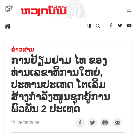
ຂ່າວສານ
ການຢ້ຽມຢາມ ໄທ ຂອງ
ທ່ານເລຂາທິການໃຫຍ່,
ປະທານປະເທດ ໂຕເລິມ
ສ້າງກຳລັງໜູນຊຸກຍູ້ການ
ພົວພັນ 2 ປະເທດ
26/05/2026