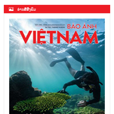
ອ່ານສື່ສິ່ງພິມ