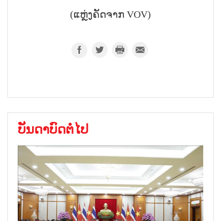
(ແຫຼ່ງຄັດຈາກ VOV)
ບັນດາບົດຕໍ່ໄປ