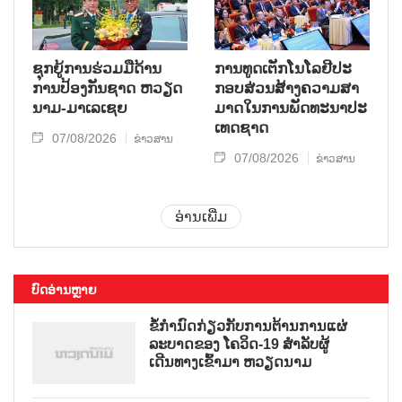
ຊຸກ​ຍູ້​ການ​ຮ່ວມ​ມື​ດ້ານ​
ການ​ທູດ​ເຕັກ​ໂນ​ໂລ​ຢີ​ປະ​
ການ​ປ້ອງ​ກັນ​ຊາດ ຫວຽດ​
ກອບ​ສ່ວນ​ສ້າງ​ຄວາມ​ສາ​
ນາມ-ມາ​ເລ​ເຊຍ
ມາດ​ໃນ​ການ​ພັດ​ທະ​ນາ​ປະ​
ເທດ​ຊາດ
07/08/2026
ຂ່າວສານ
07/08/2026
ຂ່າວສານ
ອ່ານເພີ່ມ
ບົດອ່ານຫຼາຍ
ຂໍ້ກຳນົດກ່ຽວກັບການຕ້ານການແຜ່
ລະບາດຂອງ ໂຄວິດ-19 ສຳລັບຜູ້
ເດີນທາງເຂົ້າມາ ຫວຽດນາມ