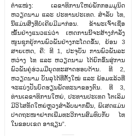
ຕຳ​ແໜ່ງ: ເລ​ຂາ​ທິ​ການ​ໃຫຍ່​ພັ​ກກອມ​ມູ​ນິດ
ຫວຽດ​ນາມ ແລະ ປະ​ທານ​ປະ​ເທດ. ສຳ​ລັບ ໄທ,
ນີ້​ແມ່ນສິ່ງ​ທີ່ບໍ່​ເຄີຍ​ມີ​ມາ​ກ່ອນ. ຂ້າ​ພະ​ເຈົ້າ​ເຊື່ອ​
ໝັ້ນ​ຢ່າງ​ແນວ​ແນ່​ວ່າ ເຫດ​ການນີ້​ຈະ​ສ້າງ​ກຳ​ລັງ​
ໜູນ​ຊຸກ​ຍູ້​ການ​ພົວ​ພັນ​ຢ່າງ​ກະ​ໂດດ​ຂັ້ນ, ຍ້ອນ 3
ສາຍ​ເຫດ, ຄື: ທີ 1, ປະ​ຈຸ​ບັນ ການ​ພົວ​ພັນ​ລະ​
ຫວ່າງ ໄທ ແລະ ຫວຽດ​ນາມ ໄດ້​ຍົກ​ຂຶ້ນ​ສູ່​ການ​
ພົວ​ພັນ​ຄ​ູ່​ຮ່ວມ​ມື​ຍຸດ​ທະ​ສາດ​ຮອບ​ດ້ານ. ທີ 2,
ຫວຽດ​ນາມ ບັນ​ລຸ​ໄດ້​ທີ່​ຕັ້ງ​ໃໝ່ ແລະ ພ້ອມ​ແລ້ວ​ທີ່​
ຈະ​ແບ່ງ​ປັນ​ບົດ​ຮຽນ​ພັດ​ທະ​ນາ​ຂອງ​ຕົນ. ທີ 3,
ທ່ານ​ເລ​ຂາ​ທິ​ການ​ໃຫຍ່, ປະ​ທານ​ປະ​ເທ​ດ ໂຕ​ເລິມ
ມີ​ວິ​ໄສ​ທັດ​ໃຫຍ່​ຫຼວງ​ສຳ​ລັບ​ພາກ​ພື້ນ, ພິ​ເສດ​ແມ່ນ​
ປາດ​ຖະ​ໜາ​ຢາກ​ເພີ່ມ​ທະ​ວີ​ການ​ສົມ​ທົບ​ກັບ ໄທ
ໃນ​ຂອບ​ເຂດ ອາ​ຊຽນ”.