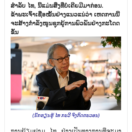
ສຳລັບ ໄທ, ນີ້ແມ່ນສິ່ງທີ່ບໍ່ເຄີຍມີມາກ່ອນ.
ຂ້າພະເຈົ້າເຊື່ອໝັ້ນຢ່າງແນວແນ່ວ່າ ເຫດການນີ້
ຈະສ້າງກຳລັງໜູນຊຸກຍູ້ການພົວພັນຢ່າງກະໂດດ
ຂັ້ນ
(ນັກຮຽນຮູ້ ໄທ ກະວີ ຈົງກິດຕະວອນ)
ການ​ຢ້ຽມ​ຢາມ ໄທ ຢ່າງ​ເປັນ​ທາງ​ການທີ່​ຈະ​ມາ​