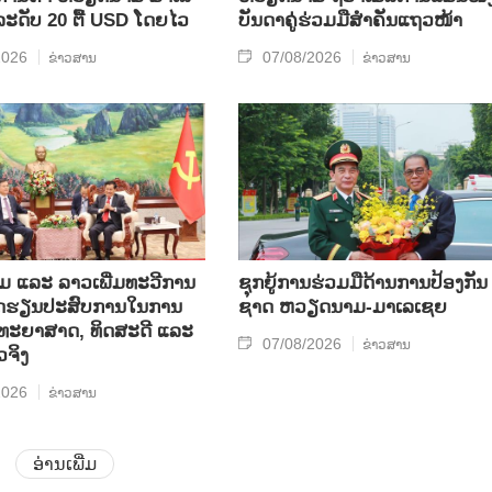
​ລະ​ດັບ 20 ຕື້ USD ໂດຍ​ໄວ
ບັນ​ດາ​ຄູ່​ຮ່ວມ​ມື​ສຳ​ຄັນ​ແຖວ​ໜ້າ
2026
07/08/2026
ຂ່າວສານ
ຂ່າວສານ
ແລະ ລາວ​ເພີ່ມ​ທະ​ວີ​ການ​
ຊຸກ​ຍູ້​ການ​ຮ່ວມ​ມື​ດ້ານ​ການ​ປ້ອງ​ກັນ​
ບົດ​ຮຽນ​ປະ​ສົບ​ການ​ໃນ​ການ​
ຊາດ ຫວຽດ​ນາມ-ມາ​ເລ​ເຊຍ
​ວິ​ທະ​ຍາ​ສາດ, ທິດ​ສະ​ດີ ແລະ
07/08/2026
ຂ່າວສານ
ວ​ຈິງ
2026
ຂ່າວສານ
ອ່ານເພີ່ມ