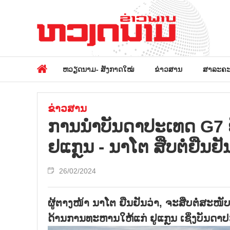
ຫວຽດນາມ- ສັງກາດໃໝ່
ຂ່າວສານ
ສາລະຄະ
ຂ່າວສານ
ການນຳບັນດາປະເທດ G7 
ຢແກຼນ - ນາໂຕ ສືບຕໍ່ຢືນຢ
26/02/2024
ຜູ້ຕາງໜ້າ ນາໂຕ ຢືນຢັນວ່າ, ຈະສືບຕໍ່ສະໜ
ດ້ານການທະຫານໃຫ້ແກ່ ຢູແກຼນ ເຊິ່ງບັນດາ