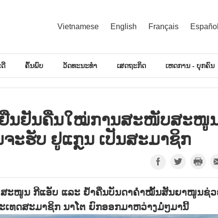
Vietnamese
English
Français
Españo
ດີ
ຄົ້ນພົບ
ວັດທະນະທຳ
ເສດຖະກິດ
ເຫດການ - ບຸກຄົນ
ຢືນຢັນຄືນໃໝ່ການສະໜັບສະໜູ
ັນຈະຮັບ ຢູແກຼນ ເປັນສະມາຊິກ
ັບສະໜູນ ກີແອັບ ແລະ ຢ້ຳຄືນບັນດາຄຳໝັ້ນສັນຍາໜູນຊ່
ປະເທດສະມາຊິກ ນາໂຕ ຍົກອອກມາຫວ່າງມໍ່ໆມານີ້