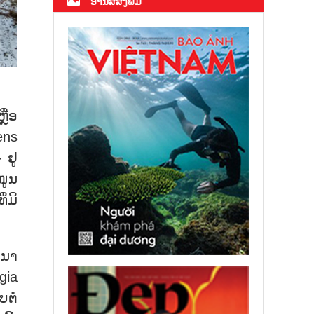
ອ່ານສື່ສິ່ງພິມ
ຼືອ
ens
 ຢູ
ໜູນ
່ມີ
ະນາ
gia
ຕໍ່