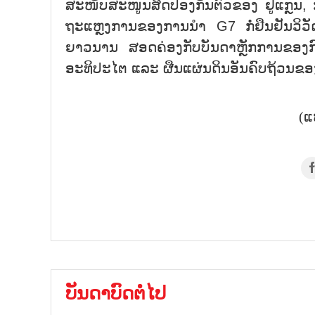
ສະໜັບສະໜູນສິດປ້ອງກັນຕົວຂອງ ຢູແກຼນ, 
ຖະແຫຼງການຂອງການນຳ G7 ກໍ່ຢືນຢັນວິວັ
ຍາວນານ ສອດຄ່ອງກັບບັນດາຫຼັກການຂອງ
ອະທິປະໄຕ ແລະ ຜືນແຜ່ນດິນອັນຄົບຖ້ວນຂອງ
(ແ
ບັນດາບົດຕໍ່ໄປ