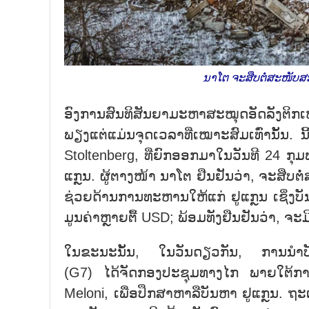
ນາໂຕ ຈະສືບຕໍ່ສະໜັບ
ອົງການສົນທິສັນຍາມະຫາສະໝຸດອັດລັງຕິກເໜື
ພຽງແຕ່ແມ່ນຈຸດເວລາທີ່ເໝາະສົມເທົ່ານັ້ນ
Stoltenberg, ທີ່ຍົກອອກມາໃນວັນທີ 24 ກ
ແກຼນ. ຜູ້ຕາງໜ້າ ນາໂຕ ຢືນຢັນວ່າ, ຈະສືບ
ຊ່ວຍດ້ານການທະຫານໃຫ້ແກ່ ຢູແກຼນ ເຊິ່ງບ
ມູນຄ່າຫຼາຍຕື້ USD; ພ້ອມທັງຢືນຢັນວ່າ, ຈ
ໃນຂະນະນັ້ນ, ໃນວັນດຽວກັນ, ການນຳບັນ
(G7) ໄດ້ຈັດກອງປະຊຸມທາງໄກ ພາຍໃຕ້ການ
Meloni, ເພື່ອປຶກສາຫາລືບັນຫາ ຢູແກຼນ. 