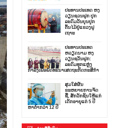
ປະທານປະເທດ ຫງ
ວຽນຊວນຟຸກ ປຸກ
ລະດົມວັນບຸນປູກ
ຕົ້ນໄມ້ຢູ່ແຂວງຝູ
ເຖາະ
ປະທານປະເທດ
ຫວຽດນາມ ຫງ
ວຽນຊວັນຟຸກ:
ລະດົມທຸກແຫຼ່ງ
ກຳລັງເພື່ອພັດທະນາເສດຖະກິດກະສິກຳ
ສຸມໃສ່ຜັນ
ຂະຫຍາຍການຈັດ
ຊື້, ສັກວັກຊິນໃຫ້ແກ່
ເດັກອາຍຸແຕ່ 5 ປີ
ຫາຕ່ຳກວ່າ 12 ປີ