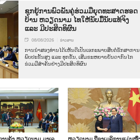
ຊຸກ​ຍູ້​ການ​ພົວ​ພັນ​ຄູ່​ຮ່ວມ​ມື​ຍຸດ​ທະ​ສາດ​ຮອດ​
ບ້ານ ຫວຽດ​ນາມ ໄທ​ໃຫ້​ນັບ​ມື້​ນັບ​ແທ້​ຈິງ
ແລະ ມີ​ປະ​ສິດ​ທິ​ຜົນ
08/08/2026
ຂ່າວສານ
ການ​ນຳ​ສອງ​ທ່ານ​ໄດ້​ເຫັນ​ດີ​ເປັນ​ເອ​ກະ​ພາບ​ສືບ​ຕໍ່​ຮັກ​ສາ​ການ​
ພົບ​ປະ​ຂັ້ນ​ສູງ ແລະ ທຸກ​ຂັ້ນ, ເສີມ​ຂະ​ຫຍາຍ​ບັນ​ດາ​ກົນ​ໄກ​
ຮ່ວມ​ມື​ສຳ​ຄັນ​ຢ່າງ​ມີ​ປະ​ສິດ​ທິ​ຜົນ
ິນ​ການ​ຄ້າ ຫວຽດ​ນາມ ມາ​ເລ​
ຫ​ວຽດ​ນາມ ຖື​ອາ​ເມ​ລິ​ການ​ແມ່ນ​ໜຶ່ງ