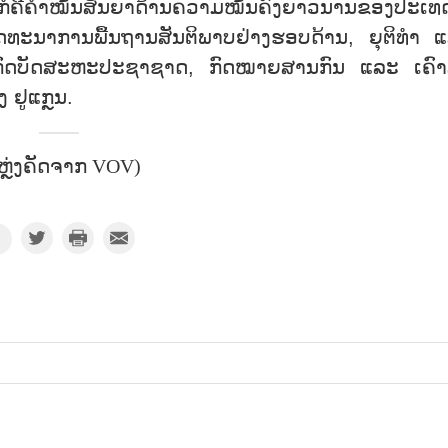
ກໍຄືຄຳໝັ້ນສັນຍາດ້ານຄວາມໝັ້ນຄົງຍາວນານຂອງປະເທດນ
ດທະນາການພື້ນຖານສັນຕິພາບຢ່າງຮອບດ້ານ, ຍຸຕິທຳ 
ກົດບັດສະຫະປະຊາຊາດ, ກົດໝາຍສານກົນ ແລະ ເຄົາ
 ຢູແກຼນ.
ຫຼ່ງຄັດຈາກ VOV)