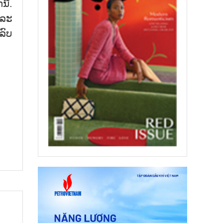
ີ້.
ແລະ
ລົບ