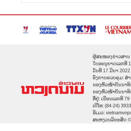
ຜູ້ສະໜອງຂ່າວສານ 
ໃບອະນຸຍາດເລກທີ 
ວັນທີ 17 ມີນາ 2022
ອົງການຄວບຄຸມ: ສ
ຮອງຫົວໜ້າບັນນາທິ
ຮອງຫົວໜ້າບັນນາທິກາ
ທີ່ຢູ່: ເຮືອນເລກທີ 7
ເບີໂທ: (84-24) 393
ອີເມວ: vietnamvn
ສະຫງວນລິຂະສິດ 