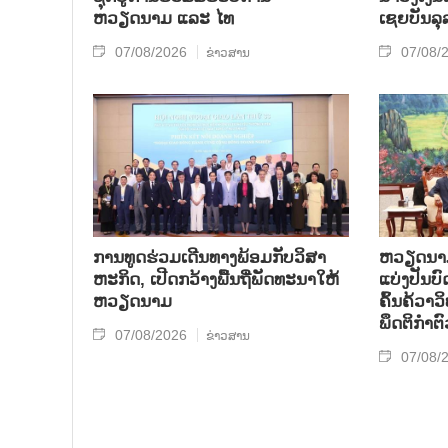
ຫວຽດນາມ ແລະ ໄທ
ເຊຍ​ບັນ​ລຸ
07/08/2026
07/08/
ຂ່າວສານ
ການ​ທູດ​ຮ່ວມ​ເດີນ​ທາງ​ພ້ອມກັບ​ວິ​ສາ​
ຫວຽດ​ນາມ 
ຫະ​ກ​ິດ, ເປີດກວ້າງ​ພື້ນ​ຖີ່​ພັດ​ທະ​ນາ​ໃຫ້​
ແບ່​ງ​ປັນ​
ຫວຽດ​ນາມ
ຄົ້ນ​ຄ້​ວາ
ພຶດ​ຕິ​ກຳຕົ
07/08/2026
ຂ່າວສານ
07/08/