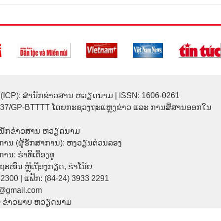
(ICP): ສຳນັກຂ່າວສານ ຫວຽດນາມ | ISSN: 1606-0261
137/GP-BTTTT ໂດຍກະຊວງຖະແຫຼງຂ່າວ ແລະ ການສື່ສານອອກໃນ
ຳນັກຂ່າວສານ ຫວຽດນາມ
ການ (ຜູ້ຮັກສາການ): ຫງວຽນຕ໋ວນລອງ
ນ: ຮ່າທິເຕື່ອງທູ
9 ຖະໜົນ ຫຼີເຖື່ອງກຽດ, ຮ່າໂນ້ຍ
32300 | ແຟັກ: (84-24) 3933 2291
p@gmail.com
© ຂ່າວພາບ ຫວຽດນາມ