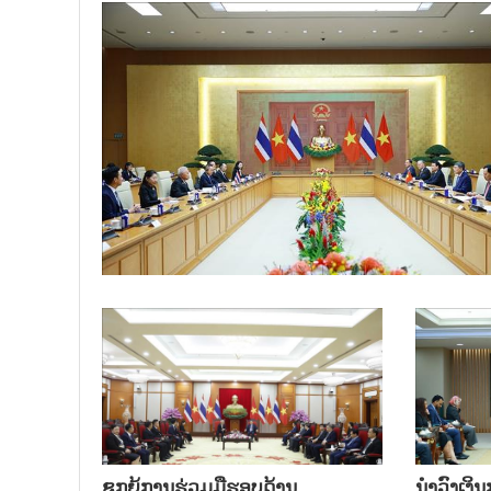
ຊຸກຍູ້ການຮ່ວມມືຮອບດ້ານ
ນຳ​ວົງ​ເງ