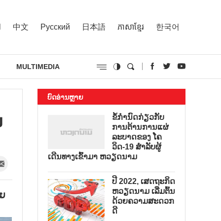
l
中文
Русский
日本語
ភាសាខ្មែរ
한국어
MULTIMEDIA
ບົດອ່ານຫຼາຍ
ນ
ຂໍ້ກຳນົດກ່ຽວກັບ
ການຕ້ານການແຜ່
ລະບາດຂອງ ໂຄ
ວິດ-19 ສຳລັບຜູ້
ເດີນທາງເຂົ້າມາ ຫວຽດນາມ
ປີ 2022, ເສດຖະກິດ
ຫວຽດນາມ ເລີ່ມຕົ້ນ
ວຍ
ດ້ວຍຄວາມສະດວກ
ດີ