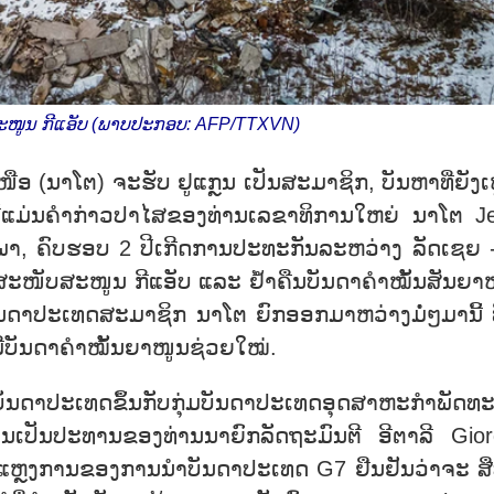
ສະໜູນ ກີແອັບ (ພາບປະກອບ: AFP/TTXVN)
ອ (ນາໂຕ) ຈະຮັບ ຢູແກຼນ ເປັນສະມາຊິກ, ບັນຫາທີ່ຍັງເຫ
. ນີ້ແມ່ນຄຳກ່າວປາໄສຂອງທ່ານເລຂາທິການໃຫຍ່ ນາໂຕ J
ຸມພາ, ຄົບຮອບ 2 ປີເກີດການປະທະກັນລະຫວ່າງ ລັດເຊຍ -
ຕໍ່ສະໜັບສະໜູນ ກີແອັບ ແລະ ຢ້ຳຄືນບັນດາຄຳໝັ້ນສັນຍາ
ັນດາປະເທດສະມາຊິກ ນາໂຕ ຍົກອອກມາຫວ່າງມໍ່ໆມານີ້ ທີ
ະມີບັນດາຄຳໝັ້ນຍາໜູນຊ່ວຍໃໝ່.
ດາປະເທດຂຶ້ນກັບກຸ່ມບັນດາປະເທດອຸດສາຫະກຳພັດທ
ເປັນປະທານຂອງທ່ານນາຍົກລັດຖະມົນຕີ ອີຕາລີ Gior
ຖະແຫຼງການຂອງການນຳບັນດາປະເທດ G7 ຢືນຢັນວ່າຈະ ສືບ