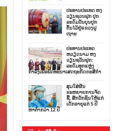
ປະທານປະເທດ ຫງ
ວຽນຊວນຟຸກ ປຸກ
ລະດົມວັນບຸນປູກ
ຕົ້ນໄມ້ຢູ່ແຂວງຝູ
ເຖາະ
ປະທານປະເທດ
ຫວຽດນາມ ຫງ
ວຽນຊວັນຟຸກ:
ລະດົມທຸກແຫຼ່ງ
ກຳລັງເພື່ອພັດທະນາເສດຖະກິດກະສິກຳ
ສຸມໃສ່ຜັນ
ຂະຫຍາຍການຈັດ
ຊື້, ສັກວັກຊິນໃຫ້ແກ່
ເດັກອາຍຸແຕ່ 5 ປີ
ຫາຕ່ຳກວ່າ 12 ປີ