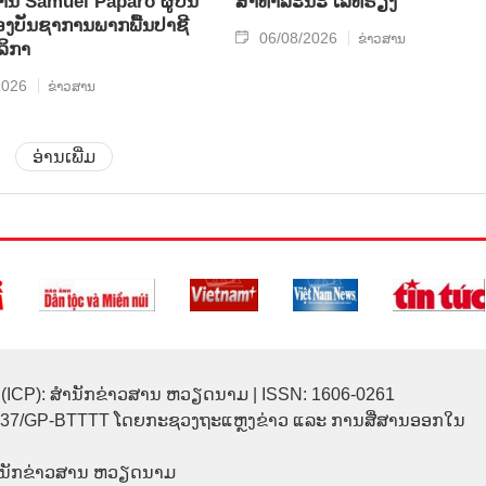
ທ່ານ Samuel Paparo ຜູ້​ບັນ​
ສາ​ທາ​ລະ​ນະ ເລ​ທິ​ຣຽງ
​ບັນ​ຊາ​ການພາກ​ພື້ນ​ປາ​ຊີ​
06/08/2026
ຂ່າວສານ
ລິ​ກາ
2026
ຂ່າວສານ
ອ່ານເພີ່ມ
(ICP): ສຳນັກຂ່າວສານ ຫວຽດນາມ | ISSN: 1606-0261
137/GP-BTTTT ໂດຍກະຊວງຖະແຫຼງຂ່າວ ແລະ ການສື່ສານອອກໃນ
ຳນັກຂ່າວສານ ຫວຽດນາມ