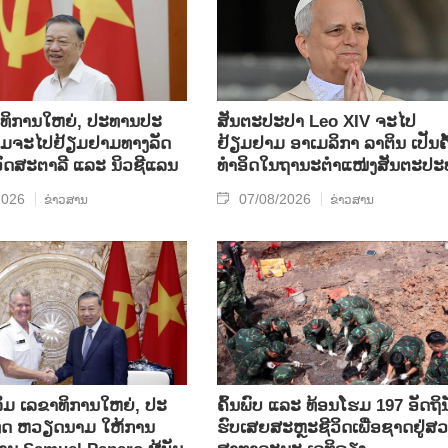
​ທິ​ການ​ໃຫຍ່, ປ​ະ​ທານ​ປະ​
ສັນຕະປະປາ Leo XIV ຈະໄປ
ມ​ຈະ​ໄປ​ຢ້ຽມ​ຢາມ​ທາງ​ລັດ​
ຢ້ຽມຢາມ ອາເມລິກາ ລາຕິນ ເປັນຄັ
 ອົດ​ສະ​ຕາ​ລີ ແລະ ນິວ​ຊີ​ແລນ
ທຳອິດໃນຖານະຕຳແໜ່ງສັນຕະປະ
2026
07/08/2026
ຂ່າວສານ
ຂ່າວສານ
ິມ ເລ​ຂາ​ທິ​ການ​ໃຫຍ່, ປະ​
ຄົ້ນ​ພົບ ແລະ ທ້ອນ​ໂຮມ 197 ອັດ​ຖິ​ນ
ທດ ​ຫວຽດ​ນາມ ໃຫ້​ການ​
ຮົບ​ເສຍ​ສະຫຼະ​ຊີ​ວິດ​ເພື່ອ​ຊາດ​ຢູ່​ສວ