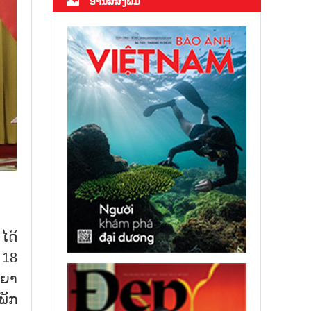
ອ່ານສື່ສິ່ງພິມ
ໄດ້
 18
ະຍາ
ພັກ