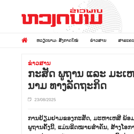
ຫວຽດນາມ- ສັງກາດໃໝ່
ຂ່າວສານ
ສາລະຄະ
ຂ່າວສານ
ກະ​ສັດ ພູ​ຖ​ານ ແລະ ມະ​​ເຫ
ນາມ ​ທາງ​ລັດ​ຖະ​ກິດ
23/08/2025
ການຢ້ຽມຢາມຂອງກະສັດ, ມະຫາເຫສີ ພ້ອມດ້
ພູຖານຄັ້ງນີ້, ແມ່ນຂີດໝາຍສຳຄັນ, ສ້າງໂອ