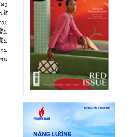
ືອງ
ນຕີ
ານ.
ັ້ນ
ັ້ນ
່ານ
ຼາຍ