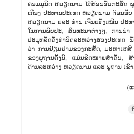
ຄອມມູນິດ ຫວຽດນາມ ໄດ້ຕ້ອນຮັບກະສັດ ພ
ເກື່ອງ ປະທານປະເທດ ຫວຽດນາມ ຕ້ອນຮັບ ແ
ຫວຽດນາມ ແລະ ທ່ານ ເຈິ່ນແທັງເໝິນ ປະ
ໃນການພົບປະ, ສົນທະນາຕ່າງໆ, ການນຳ
ປະມຸກລັດຄັ້ງທຳອິດລະຫວ່າງສອງປະເທດ ນັບແ
ວ່າ ການຢ້ຽມຢາມຂອງກະສັດ, ມະຫາເຫສີ ພ້ອ
ຂອງພູຖານຄັ້ງນີ້, ແມ່ນຂີດໝາຍສຳຄັນ, ສ
ດ້ານລະຫວ່າງ ຫວຽດນາມ ແລະ ພູຖານ ເຂົ້າສູ
(ແ