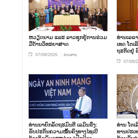
ຫວຽດ​ນາມ ແລະ ລາວ​ຊຸກ​ຍູ້​ການ​ຮ່ວມ​
ທ່ານ​ເລ​ຂາ
ມື​ດ້ານວ​ິ​ທະ​ຍາ​ສາດ
ເທດ ໂຕ​ເລິ
ຖະ​ກິດ​ຢູ່
07/08/2026
ຂ່າວສານ
07/08/
ທ່ານນາຍົກລັດຖະມົນຕີ ເລມິນຮຶງ:
ທ່ານ ໂຕ​ເລ
ຮັບປະກັນຄວາມໝັ້ນຄົງທາງໄຊເບີ
ທານ​ປະ​ເ