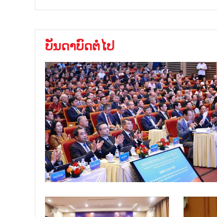
ບັນດາບົດຕໍ່ໄປ