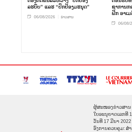
ຕ້ອງຕິດພັນລະຫວ່າງ “ປົກປ້ອງ
ຕ້ອນ​ຮັບ​
ລະບົບ” ແລະ “ປົກປ້ອງມະນຸດ”
ຊາ​ການກອງ
ຟິກ ອາ​ເມ​
06/08/2026
ຂ່າວສານ
06/08/
ຜູ້ສະໜອງຂ່າວສານ 
ໃບອະນຸຍາດເລກທີ 
ວັນທີ 17 ມີນາ 2022
ອົງການຄວບຄຸມ: ສ