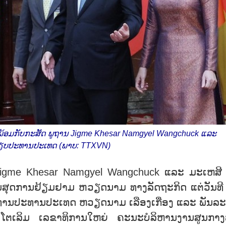
 ພ້ອມກັບກະສັດ ພູຖານ Jigme Khesar Namgyel Wangchuck ແລະ
ຳນຽບປະທານປະເທດ (ພາບ: TTXVN)
ນ Jigme Khesar Namgyel Wangchuck ແລະ ມະເຫສີ 
້ນສຸດການຢ້ຽມຢາມ ຫວຽດນາມ ທາງລັດຖະກິດ ແຕ່ວັນທີ
ງທ່ານປະທານປະເທດ ຫວຽດນາມ ເລືອງເກື່ອງ ແລະ ພັນລ
ຕເລິມ ເລຂາທິການໃຫຍ່ ຄະນະບໍລິຫານງານສູນກາງ