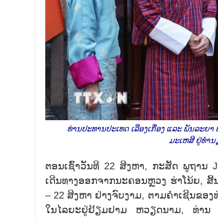
ທ່ານປະທານປະເທດ ເລືອງເກື່ອງ ແລະ ພັນລະຍາ
ມະເຫສີ ຢູ່ທ
ຕອນເຊົ້າວັນທີ 22 ສິງຫາ, ກະສັດ ພູຖາ
ເດີນທາງອອກຈາກນະຄອນຫຼວງ ຮ່າໂນ້ຍ, ສິ
– 22 ສິງຫາ ຢ່າງຈົບງາມ, ຕາມຄຳເຊີນຂອ
ໃນໄລຍະຢູ່ຢ້ຽມຢາມ ຫວຽດນາມ, ທ່ານ ໂ