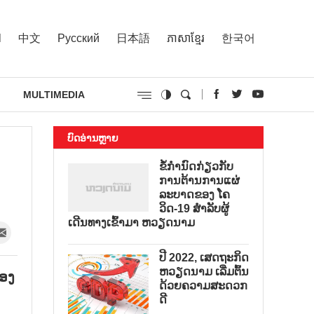
l
中文
Русский
日本語
ភាសាខ្មែរ
한국어
MULTIMEDIA
ບົດອ່ານຫຼາຍ
ຂໍ້ກຳນົດກ່ຽວກັບ
ການຕ້ານການແຜ່
ລະບາດຂອງ ໂຄ
ວິດ-19 ສຳລັບຜູ້
ເດີນທາງເຂົ້າມາ ຫວຽດນາມ
ປີ 2022, ເສດຖະກິດ
ຫວຽດນາມ ເລີ່ມຕົ້ນ
ຂອງ
ດ້ວຍຄວາມສະດວກ
ດີ