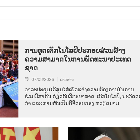
ການ​ທູດ​ເຕັກ​ໂນ​ໂລ​ຢີ​ປະ​ກອບ​ສ່ວນ​ສ້າງ​
ຄວາມ​ສາ​ມາດ​ໃນ​ການ​ພັດ​ທະ​ນາ​ປະ​ເທດ​
ຊາດ
07/08/2026
ຂ່າວສານ
ວາ​ລະ​ປະ​ຊຸມ​ໄດ້​ສຸມ​ໃສ່​ເຮັດ​ແຈ້ງ​ຄວາມ​ຕ້ອງ​ການ​ໃນ​ການ​
ຮ່ວມ​ມື​ສາ​ກົນ ກ່ຽວ​ກັບ​ວິ​ທະ​ຍາ​ສາດ, ເຕັກ​ໂນ​ໂລ​ຢີ, ນະ​ວັດ​ຕະ
ກຳ ແລະ ການ​ຫັນ​ເປັນ​ດີ​ຈີ​ຕອນ​ຂອງ ຫວຽດ​ນາມ