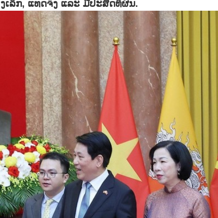
ເລິກ, ແທດຈິງ ແລະ ມີປະສິດທິຜົນ.