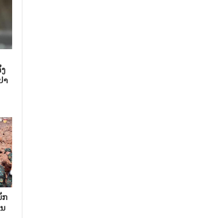
້ງ
ປາ
ັກ​
ນ​