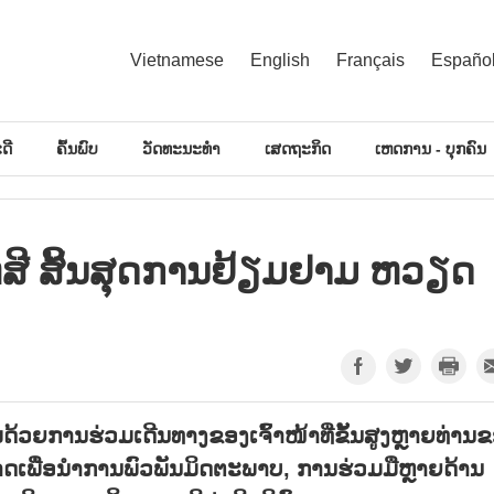
Vietnamese
English
Français
Españo
ດີ
ຄົ້ນພົບ
ວັດທະນະທຳ
ເສດຖະກິດ
ເຫດການ - ບຸກຄົນ
​ສີ ສິ້ນ​ສຸດ​ການ​ຢ້ຽມ​ຢາມ ຫວຽດ​
ວຍການຮ່ວມເດີນທາງຂອງເຈົ້າໜ້າທີ່ຂັ້ນສູງຫຼາຍທ່ານ
ກາດເພື່ອນຳການພົວພັນມິດຕະພາບ, ການຮ່ວມມືຫຼາຍດ້ານ