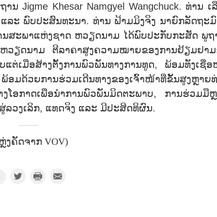
ູຖານ Jigme Khesar Namgyel Wangchuck. ທ່ານ ເລ
ລະ ພົບປະສົນທະນາ. ທ່ານ ຟ້າມມິງຈິງ ນາຍົກລັດຖະມົ
ທານສະພາແຫ່ງຊາດ ຫວຽດນາມ ໄດ້ພົບປະກັບກະສັດ ພູຖ
 ຫວຽດນາມ ຕີລາຄາສູງຄວາມໝາຍຂອງການຢ້ຽມຢາມຂ
ຕ່ເມື່ອສ້າງຕັ້ງການພົວພັນທາງການທູດ, ພ້ອມທັງເຊື່ອໝ
ມດ້ວຍການຮ່ວມເດີນທາງຂອງເຈົ້າໜ້າທີ່ຂັ້ນສູງຫຼາຍທ
້າງໂອກາດເພື່ອນຳການພົວພັນມິດຕະພາບ, ການຮ່ວມມືຫ
່ລວງເລິກ, ແທດຈິງ ແລະ ມີປະສິດທິຜົນ.
ຫຼ່ງຄັດຈາກ VOV)