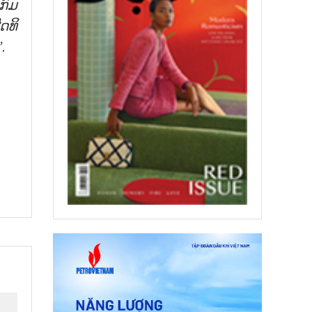
ກົມ
ິດ
ທິ
”.