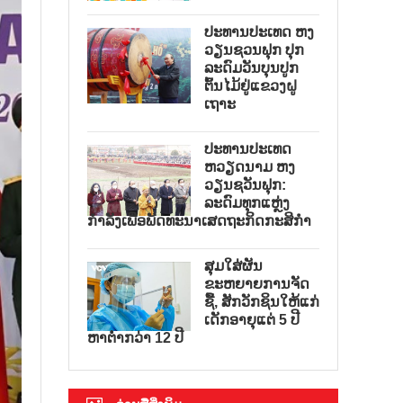
ປະທານປະເທດ ຫງ
ວຽນຊວນຟຸກ ປຸກ
ລະດົມວັນບຸນປູກ
ຕົ້ນໄມ້ຢູ່ແຂວງຝູ
ເຖາະ
ປະທານປະເທດ
ຫວຽດນາມ ຫງ
ວຽນຊວັນຟຸກ:
ລະດົມທຸກແຫຼ່ງ
ກຳລັງເພື່ອພັດທະນາເສດຖະກິດກະສິກຳ
ສຸມໃສ່ຜັນ
ຂະຫຍາຍການຈັດ
ຊື້, ສັກວັກຊິນໃຫ້ແກ່
ເດັກອາຍຸແຕ່ 5 ປີ
ຫາຕ່ຳກວ່າ 12 ປີ