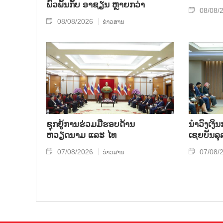
ພົວພັນກັບ ອາຊຽນ ຫຼາຍກວ່າ
08/08/
08/08/2026
ຂ່າວສານ
ຊຸກຍູ້ການຮ່ວມມືຮອບດ້ານ
ນຳ​ວົງ​ເງ
ຫວຽດນາມ ແລະ ໄທ
ເຊຍ​ບັນ​ລຸ
07/08/2026
07/08/
ຂ່າວສານ