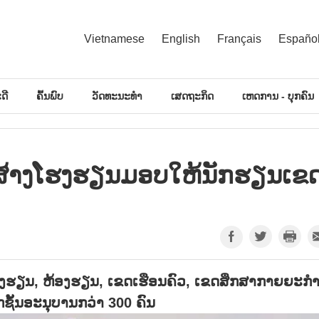
Vietnamese
English
Français
Españo
ດີ
ຄົ້ນພົບ
ວັດທະນະທຳ
ເສດຖະກິດ
ເຫດການ - ບຸກຄົນ
່ສ້າງໂຮງຮຽນມອບໃຫ້ນັກຮຽນເຂ
ອງຮຽນ, ຫ້ອງຮຽນ, ເຂດເຮືອນຄົວ, ເຂດສຶກສາກາຍຍະ
້ນອະນຸບານກວ່າ 300 ຄົນ