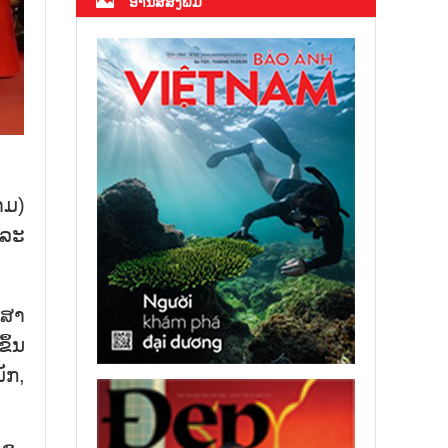
ອ່ານສື່ສິ່ງພິມ
າມ)
ແລະ
ກສາ
ຶ້ນ
ັກ,