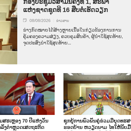
ກອງປະຊຸມວິສາມັນຄັ້ງທີ 1, ສະພາ
ແຫ່ງຊາດຊຸດທີ 16 ສືບຕໍ່ເຮັດວຽກ
08/08/2026
ຂ່າວສານ
ຮ່າງກົດໝາຍໄດ້ສ້າງຫຼາຍເນື້ອໃນກ່ຽວຂ້ອງການການ
ຄຸ້ມຄອງຄວາມສ່ຽງ, ຄວບຄຸມສິນຄ້າ, ຜູ້ນຳໃຊ້ສຸດທ້າຍ,
ຈຸດປະສົງນຳໃຊ້ສຸດທ້າຍ...
ີມສະເຫຼອງ 70 ປີແຫ່ງວັນ
ຊຸກ​ຍູ້​ການ​ພົວ​ພັນ​ຄູ່​ຮ່ວມ​ມື​ຍຸດ​ທະ​ສ
ກຳລັງຕຳຫຼວດເສດຖະກິດ
ຮອດ​ບ້ານ ຫວຽດ​ນາມ ໄທ​ໃຫ້​ນັບ​ມື້​