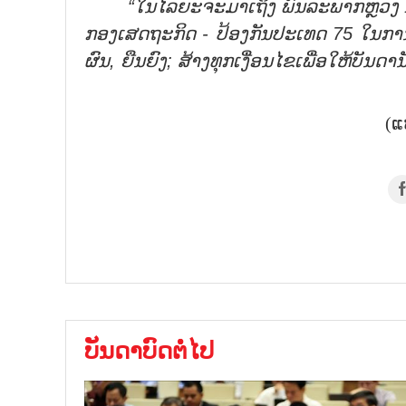
“ໃນ
ໄລ
ຍະ
ຈະ
ມາ
ເຖິງ
ພົນລະພາກຫຼວງ
ກອງ
ເສດ
ຖະ
ກິດ - ປ້ອງ
ກັນ
ປະ
ເທດ
75
ໃນ
ກາ
ຜົນ
,
ຍືນ
ຍົງ
;
ສ້າງ
ທຸກ
ເງື່ອນ
ໄຂ
ເພື່ອ
ໃຫ້
ບັນ
ດາ
ນ
(ແ
ບັນດາບົດຕໍ່ໄປ