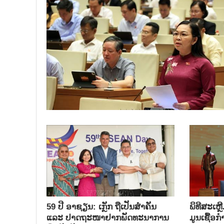
59 ປີ ອາຊຽນ: ເກຼັກ ຖືເປັນສຳຄັນ
ພິທີສະເຫຼ
ແລະ ປາດຖະໜາຢາກພັດທະນາການ
ມູນເຊື້ອ