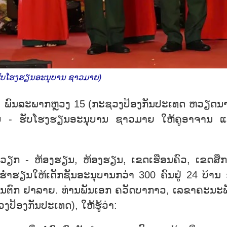
 ຮັບໂຮງຮຽນອະນຸບານ ຊາວມາຍ)
າຍ, ພົນລະພາກຫຼວງ 15 (ກະຊວງປ້ອງກັນປະເທດ ຫວຽດນ
ີມອບ - ຮັບໂຮງຮຽນອະນຸບານ ຊາວມາຍ ໃຫ້ຄູອາຈານ 
- ຫ້ອງຮຽນ, ຫ້ອງຮຽນ, ເຂດເຮືອນຄົວ, ເຂດສຶ
ໃຫ້ເດັກຊັ້ນອະນຸບານກວ່າ 300 ຄົນຢູ່ 24 ບ້ານ ຂ
ນຕົກ ຢາລາຍ. ທ່ານພັນເອກ ຄວັດບາກາວ, ເລຂາຄະນະພ
ປ້ອງກັນປະເທດ), ໃຫ້ຮູ້ວ່າ: