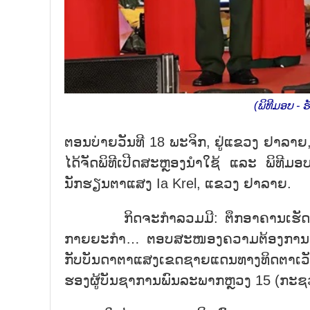
(ພິທີມອບ -
ຕອນບ່າຍວັນທີ 18 ພະຈິກ, ຢູ່ແຂວງ ຢາລ
ໄດ້ຈັດພິທີເປີດສະຫຼອງນຳໃຊ້ ແລະ ພິທ
ນັກຮຽນຕາແສງ Ia Krel, ແຂວງ ຢາລາຍ.
ກິດຈະກຳລວມມີ: ຕຶກອາຄານເຮັດວຽກ 
ກາຍຍະກຳ… ຕອບສະໜອງຄວາມຕ້ອງການຮ່ຳຮຽນ
ກັບບັນດາຕາແສງເຂດຊາຍແດນທາງທິດຕາເວັ
ຮອງຜູ້ບັນຊາການພົນລະພາກຫຼວງ 15 (ກະຊວງ