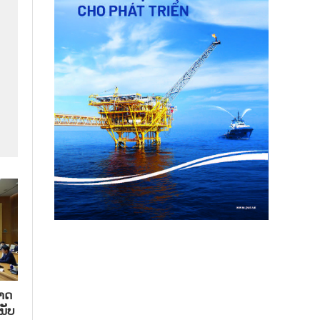
າດ​
ນັບ​