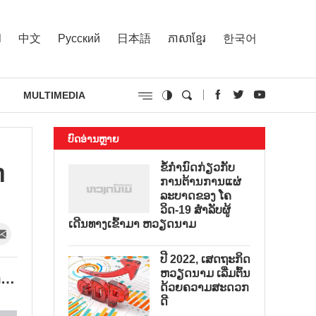
l
中文
Русский
日本語
ភាសាខ្មែរ
한국어
MULTIMEDIA
ບົດອ່ານຫຼາຍ
ດ
ຂໍ້ກຳນົດກ່ຽວກັບ
ການຕ້ານການແຜ່
ລະບາດຂອງ ໂຄ
ວິດ-19 ສຳລັບຜູ້
ເດີນທາງເຂົ້າມາ ຫວຽດນາມ
ປີ 2022, ເສດຖະກິດ
ຫວຽດນາມ ເລີ່ມຕົ້ນ
ກຳ…
ດ້ວຍຄວາມສະດວກ
ດີ