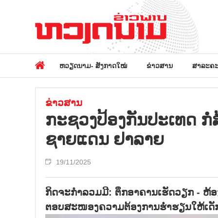
ຫວຽດນາມ- ສັງກາດໃໝ່
ຂ່າວສານ
ສາລະຄະ
ຂ່າວສານ
ກະຊວງປ້ອງກັນປະເທດ ກໍ
ຊາຍແດນ ຢາລາຍ
19/11/2025
ກິດຈະກຳລວມມີ: ຕຶກອາຄານເຮັດວຽກ - ຫ້
ຕອບສະໜອງຄວາມຕ້ອງການຮ່ຳຮຽນໃຫ້ເດັກຊັ