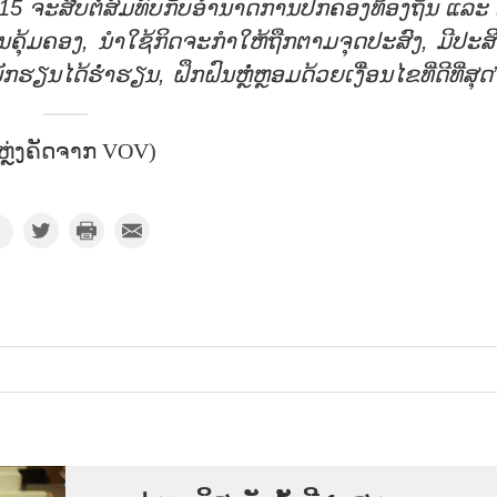
15
ຈະ
ສືບ
ຕໍ່
ສົມ
ທົບ
ກັບ
ອຳ
ນາດ
ການ
ປົກ
ຄອງ
ທ້ອງ
ຖິ່ນ ແລະ 
ນ
ຄຸ
້ມ
ຄອງ
,
ນຳ
ໃຊ້
ກິດ
ຈະ
ກຳ
ໃຫ້
ຖືກ
ຕາມ
ຈຸດ
ປະ
ສົງ
,
ມີ
ປະ
ສ
ັກ
ຮຽນ
ໄດ້
ຮ່ຳ
ຮຽນ
,
ຝຶກ
ຝົນ
ຫຼໍ່
ຫຼອມ
ດ້ວຍ
ເງື່ອນ
ໄຂທີ່
ດ
ທີ່
ສຸດ
ຫຼ່ງຄັດຈາກ VOV)