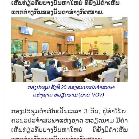
ເຫັນກ່ຽວກັບບາງບັນຫາໃຫຍ່ ທີ່ຍັງມີຄຳເຫັນ
ແຕກຕ່າງກັນຂອງບັນດາຮ່າງກົດໝາຍ.
ກອງປະຊຸມ ຄັ້ງທີ 20 ຂອງຄະນະປະຈຳສະພາ
ແຫ່ງຊາດ ຫວຽດນາມ (ພາບ: VOV)
ກອງປະຊຸມດຳເນີນເປັນເວລາ 3 ວັນ, ຢູ່ຮ່າໂນ້ຍ.
ຄະນະປະຈຳສະພາແຫ່ງຊາດ ຫວຽດນາມ ມີຄຳ
ເຫັນກ່ຽວກັບບາງບັນຫາໃຫຍ່ ທີ່ຍັງມີຄຳເຫັນ