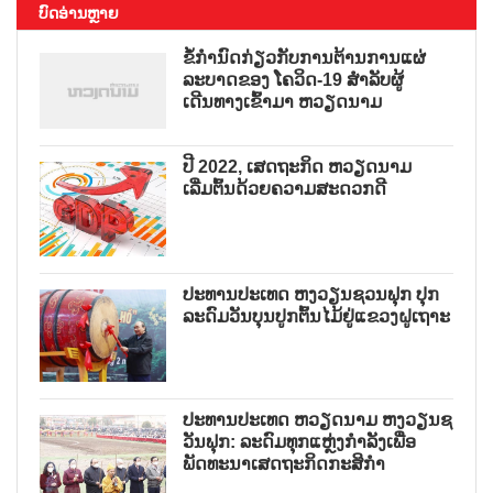
ບົດອ່ານຫຼາຍ
ຂໍ້ກຳນົດກ່ຽວກັບການຕ້ານການແຜ່
ລະບາດຂອງ ໂຄວິດ-19 ສຳລັບຜູ້
ເດີນທາງເຂົ້າມາ ຫວຽດນາມ
ປີ 2022, ເສດຖະກິດ ຫວຽດນາມ
ເລີ່ມຕົ້ນດ້ວຍຄວາມສະດວກດີ
ປະທານປະເທດ ຫງວຽນຊວນຟຸກ ປຸກ
ລະດົມວັນບຸນປູກຕົ້ນໄມ້ຢູ່ແຂວງຝູເຖາະ
ປະທານປະເທດ ຫວຽດນາມ ຫງວຽນຊ
ວັນຟຸກ: ລະດົມທຸກແຫຼ່ງກຳລັງເພື່ອ
ພັດທະນາເສດຖະກິດກະສິກຳ