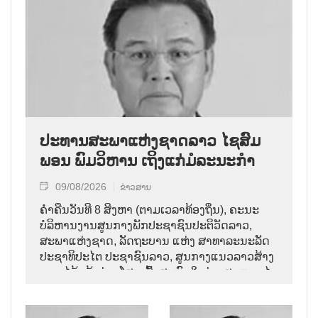
ປະທານສະພາແຫ່ງຊາດລາວ ໄຊສົມ
ພອນ ພົມວິຫານ ເຖິງແກ່ມໍລະນະກຳ
09/08/2026
ຂ່າວສານ
ຄ່ຳຄືນວັນທີ 8 ສິງຫາ (ຕາມເວລາທ້ອງຖິ່ນ), ຄະນະ
ບໍລິຫານງານສູນກາງພັກປະຊາຊົນປະຕິວັດລາວ,
ສະພາແຫ່ງຊາດ, ລັດຖະບານ ແຫ່ງ ສາທາລະນະລັດ
ປະຊາທິປະໄຕ ປະຊາຊົນລາວ, ສູນກາງແນວລາວສ້າງ
ຊາດ ໄດ້ແຈ້ງຂ່າວໂສກເສົ້າສະຫຼົດໃຈວ່າ: ສະຫາຍ ໄຊ
ສົມພອນ ພົມວິຫານ, ປະທານສະພາແຫ່ງຊາດລາວ
ໄດ້ເຖິງແກ່ມໍລະນະກຳ ໃນອາຍຸ 70 ປີ, ຫຼັງຈາກປ່ວຍ