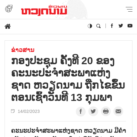
ຂ່າວສານ
ກອງ​ປະ​ຊຸມ​ ຄັ້ງ​ທີ 20 ຂອງ​
ຄະ​ນະ​ປະ​ຈຳ​ສະ​ພາແຫ່​ງ​
ຊາດ ຫວຽດ​ນາມ ຖືກ​ໄຂຂຶ້ນ​
ຕອນເຊົ້​າ​ວັນ​ທີ 13 ກ​ຸມ​ພາ
14/02/2023
ຄະນະປະຈຳສະພາແຫ່ງຊາດ ຫວຽດນາມ ມີຄຳ