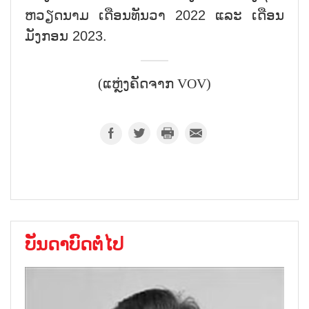
ຫວຽດນາມ ເດືອນທັນວາ 2022 ແລະ ເດືອນ
ມັງກອນ 2023.
(ແຫຼ່ງຄັດຈາກ VOV)
ບັນດາບົດຕໍ່ໄປ