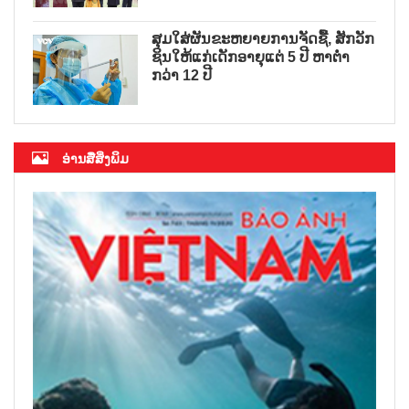
ສຸມໃສ່ຜັນຂະຫຍາຍການຈັດຊື້, ສັກວັກ
ຊິນໃຫ້ແກ່ເດັກອາຍຸແຕ່ 5 ປີ ຫາຕ່ຳ
ກວ່າ 12 ປີ
ອ່ານສື່ສິ່ງພິມ