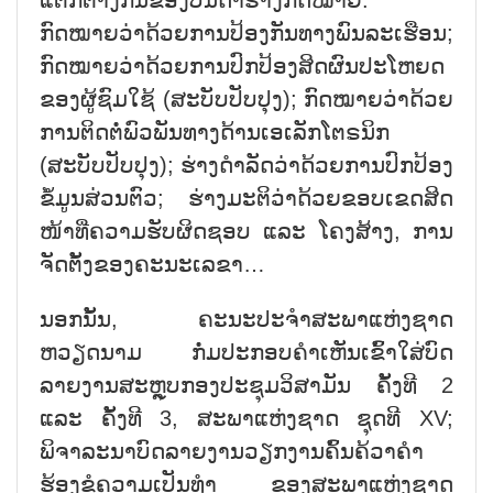
ແຕກຕ່າງກັນຂອງບັນດາຮ່າງກົດໝາຍ:
ກົດໝາຍວ່າດ້ວຍການປ້ອງກັນທາງພົນລະເຮືອນ;
ກົດໝາຍວ່າດ້ວຍການປົກປ້ອງສິດຜົນປະໂຫຍດ
ຂອງຜູ້ຊົມໃຊ້ (ສະບັບປັບປຸງ); ກົດໝາຍວ່າດ້ວຍ
ການຕິດຕໍ່ພົວພັນທາງດ້ານເອເລັກໂຕຣນິກ
(ສະບັບປັບປຸງ); ຮ່າງດຳລັດວ່າດ້ວຍການປົກປ້ອງ
ຂໍ້ມູນສ່ວນຕົວ; ຮ່າງມະຕິວ່າດ້ວຍຂອບເຂດສິດ
ໜ້າທີ່ຄວາມຮັບຜິດຊອບ ແລະ ໂຄງສ້າງ, ການ
ຈັດຕັ້ງຂອງຄະນະເລຂາ…
ນອກນັ້ນ, ຄະນະປະຈຳສະພາແຫ່ງຊາດ
ຫວຽດນາມ ກໍ່ມປະກອບຄຳເຫັນເຂົ້າໃສ່ບົດ
ລາຍງານສະຫຼຸບກອງປະຊຸມວິສາມັນ ຄັ້ງທີ 2
ແລະ ຄັ້ງທີ 3, ສະພາແຫ່ງຊາດ ຊຸດທີ XV;
ພິຈາລະນາບົດລາຍງານວຽກງານຄົ້ນຄ້ວາຄຳ
ຮ້ອງຂໍຄວາມເປັນທຳ ຂອງສະພາແຫ່ງຊາດ