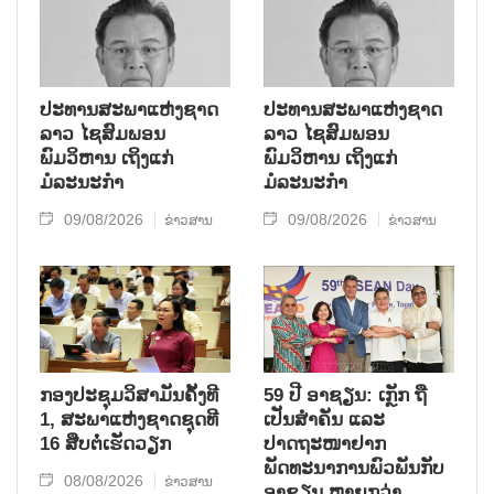
ຮ້າຍແຮງມາເປັນໄລຍະໜຶ່ງ.
ປະທານສະພາແຫ່ງຊາດ
ປະທານສະພາແຫ່ງຊາດ
ລາວ ໄຊສົມພອນ
ລາວ ໄຊສົມພອນ
ພົມວິຫານ ເຖິງແກ່
ພົມວິຫານ ເຖິງແກ່
ມໍລະນະກຳ
ມໍລະນະກຳ
09/08/2026
09/08/2026
ຂ່າວສານ
ຂ່າວສານ
ກອງປະຊຸມວິສາມັນຄັ້ງທີ
59 ປີ ອາຊຽນ: ເກຼັກ ຖື
1, ສະພາແຫ່ງຊາດຊຸດທີ
ເປັນສຳຄັນ ແລະ
16 ສືບຕໍ່ເຮັດວຽກ
ປາດຖະໜາຢາກ
ພັດທະນາການພົວພັນກັບ
08/08/2026
ຂ່າວສານ
ອາຊຽນ ຫຼາຍກວ່າ