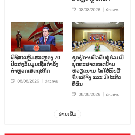
08/08/2026
ຂ່າວສານ
ພິທີສະເຫຼີມສະເຫຼອງ 70
ຊຸກ​ຍູ້​ການ​ພົວ​ພັນ​ຄູ່​ຮ່ວມ​ມື​
ປີແຫ່ງວັນມູນເຊື້ອກຳລັງ
ຍຸດ​ທະ​ສາດ​ຮອດ​ບ້ານ
ຕຳຫຼວດເສດຖະກິດ
ຫວຽດ​ນາມ ໄທ​ໃຫ້​ນັບ​ມື້​
ນັບ​ແທ້​ຈິງ ແລະ ມີ​ປະ​ສິດ​
08/08/2026
ຂ່າວສານ
ທິ​ຜົນ
08/08/2026
ຂ່າວສານ
ອ່ານເພີ່ມ