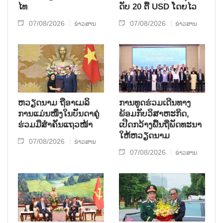
ໄທ
ດັບ 20 ຕື້ USD ໂດຍ​ໄວ
07/08/2026
07/08/2026
ຂ່າວສານ
ຂ່າວສານ
ຫ​ວຽດ​ນາມ ຖື​ອາ​ເມ​ລິ​
ການ​ທູດ​ຮ່ວມ​ເດີນ​ທາງ​
ການ​ແມ່ນ​ໜຶ່ງ​ໃນ​ບັນ​ດາ​ຄູ່​
ພ້ອມກັບ​ວິ​ສາ​ຫະ​ກ​ິດ,
ຮ່ວມ​ມື​ສຳ​ຄັນ​ແຖວ​ໜ້າ
ເປີດກວ້າງ​ພື້ນ​ຖີ່​ພັດ​ທະ​ນາ​
ໃຫ້​ຫວຽດ​ນາມ
07/08/2026
ຂ່າວສານ
07/08/2026
ຂ່າວສານ