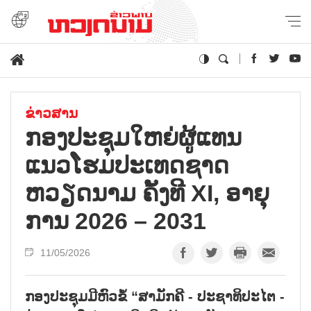
ຂ່າວສານ
ກອງ​ປະ​ຊຸມ​ໃຫຍ່​ຜູ້​ແທນ​
ແນວ​ໂຮມ​ປະ​ເທດ​ຊາດ
ຫວຽດ​ນາມ ຄັ້ງ​ທີ XI, ອາ​ຍຸ​
ການ 2026 – 2031
11/05/2026
ກອງ​ປະ​ຊຸມ​ມີ​ຫົວ​ຂໍ້ “ສາ​ມັກ​ຄີ - ປະ​ຊາ​ທິ​ປະ​ໄຕ -