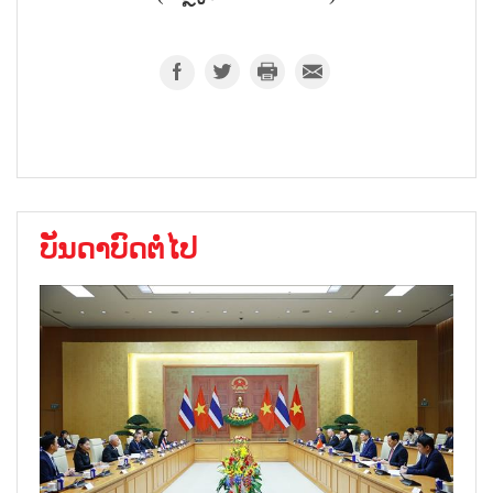
ບັນດາບົດຕໍ່ໄປ