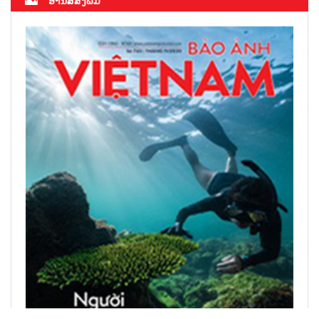
ອ່ານສື່ສິ່ງພິມ