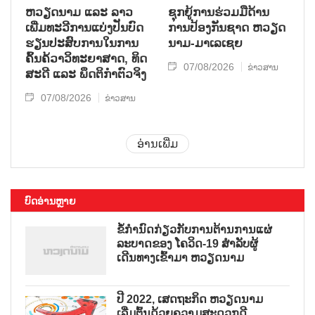
ຫວຽດ​ນາມ ແລະ ລາວ​
ຊຸກ​ຍູ້​ການ​ຮ່ວມ​ມື​ດ້ານ​
ເພີ່ມ​ທະ​ວີ​ການ​ແບ່​ງ​ປັນ​ບົດ​
ການ​ປ້ອງ​ກັນ​ຊາດ ຫວຽດ​
ຮຽນ​ປະ​ສົບ​ການ​ໃນ​ການ​
ນາມ-ມາ​ເລ​ເຊຍ
ຄົ້ນ​ຄ້​ວາ​ວິ​ທະ​ຍາ​ສາດ, ທິດ​
07/08/2026
ຂ່າວສານ
ສະ​ດີ ແລະ ພຶດ​ຕິ​ກຳຕົວ​ຈິງ
07/08/2026
ຂ່າວສານ
ອ່ານເພີ່ມ
ບົດອ່ານຫຼາຍ
ຂໍ້ກຳນົດກ່ຽວກັບການຕ້ານການແຜ່
ລະບາດຂອງ ໂຄວິດ-19 ສຳລັບຜູ້
ເດີນທາງເຂົ້າມາ ຫວຽດນາມ
ປີ 2022, ເສດຖະກິດ ຫວຽດນາມ
ເລີ່ມຕົ້ນດ້ວຍຄວາມສະດວກດີ