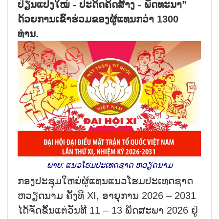
ປ່ຽນ​ແປງ​ໃໝ່ - ປະ​ດິດ​ຄິດ​ສ້າງ - ພັດ​ທະ​ນາ”
ດ້ວຍ​ການ​ເຂົ້າ​ຮ່ວມ​ຂອງ​ຜູ້​ແທນກວ່າ 1300
ທ່ານ.
ພາບ: ແນວ​ໂຮມ​ປະ​ເທດ​ຊາດ ຫວຽດ​ນາມ
ກອງ​ປະ​ຊຸມ​ໃຫຍ່​ຜູ້​ແທນ​ແນວ​ໂຮມ​ປະ​ເທດ​ຊາດ
ຫວຽດ​ນາມ ຄັ້ງ​ທີ XI, ອາ​ຍຸ​ການ 2026 – 2031
ໄດ້​ຈັດ​ຂຶ້ນ​ແຕ່​ວັນ​ທີ 11 – 13 ພຶດ​ສະ​ພາ 2026 ຢູ່​