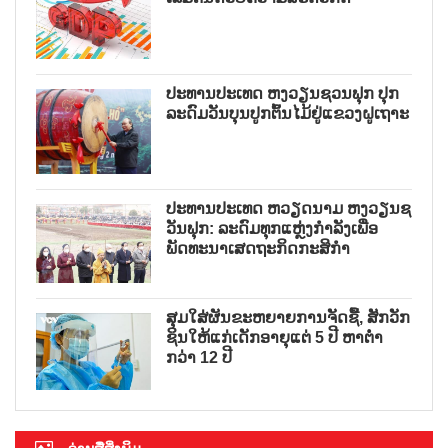
ປະທານປະເທດ ຫງວຽນຊວນຟຸກ ປຸກ
ລະດົມວັນບຸນປູກຕົ້ນໄມ້ຢູ່ແຂວງຝູເຖາະ
ປະທານປະເທດ ຫວຽດນາມ ຫງວຽນຊ
ວັນຟຸກ: ລະດົມທຸກແຫຼ່ງກຳລັງເພື່ອ
ພັດທະນາເສດຖະກິດກະສິກຳ
ສຸມໃສ່ຜັນຂະຫຍາຍການຈັດຊື້, ສັກວັກ
ຊິນໃຫ້ແກ່ເດັກອາຍຸແຕ່ 5 ປີ ຫາຕ່ຳ
ກວ່າ 12 ປີ