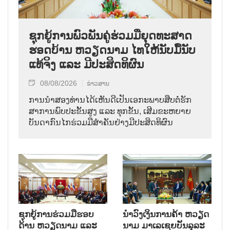
ຊຸກ​ຍູ້​ການ​ພົວ​ພັນ​ຄູ່​ຮ່ວມ​ມື​ຍຸດ​ທະ​ສາດ​
ຮອດ​ບ້ານ ຫວຽດ​ນາມ ໄທ​ໃຫ້​ນັບ​ມື້​ນັບ​
ແທ້​ຈິງ ແລະ ມີ​ປະ​ສິດ​ທິ​ຜົນ
08/08/2026
ຂ່າວສານ
ການ​ນຳ​ສອງ​ທ່ານ​ໄດ້​ເຫັນ​ດີ​ເປັນ​ເອ​ກະ​ພາບ​ສືບ​ຕໍ່​ຮັກ​
ສາ​ການ​ພົບ​ປະ​ຂັ້ນ​ສູງ ແລະ ທຸກ​ຂັ້ນ, ເສີມ​ຂະ​ຫຍາຍ​
ບັນ​ດາ​ກົນ​ໄກ​ຮ່ວມ​ມື​ສຳ​ຄັນ​ຢ່າງ​ມີ​ປະ​ສິດ​ທິ​ຜົນ
ຊຸກຍູ້ການຮ່ວມມືຮອບ
ນຳ​ວົງ​ເງິນ​ການ​ຄ້າ ຫວຽດ​
ດ້ານ ຫວຽດນາມ ແລະ
ນາມ ມາ​ເລ​ເຊຍ​ບັນ​ລຸ​ລະ​