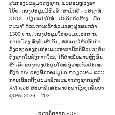
ສູນກອງ​ປະ​ຊຸມ​ແຫ່ງ​ຊາດ, ນະ​ຄອນຫຼວງ​ຮ່າ​
ໂນ້ຍ. ກອງ​ປະ​ຊຸມ​ມີ​ຫົວ​ຂໍ້ “ສາ​ມັກ​ຄີ - ປະ​ຊາ​ທິ​
ປະ​ໄຕ - ປ່ຽນ​ແປງ​ໃໝ່ - ປະ​ດິດ​ຄິດ​ສ້າງ - ພັດ​
ທະ​ນາ” ດ້ວຍ​ການ​ເຂົ້າ​ຮ່ວມ​ຂອງ​ຜູ້​ແທນກວ່າ
1300 ທ່ານ. ກອງ​ປະ​ຊຸມ​ໃຫຍ່​ແມ່ນ​ເຫດ​ການ​
ການ​ເມືອງ ສັງ​ຄົມ​ສຳ​ຄັນ, ສະ​ແດງ​ໃຫ້​ເຫັນ​ກຳ​
ລັງ​ແຮງ​ຂອງ​ກຸ່ມ​ກ້ອນ​ມະ​ຫາ​ສາ​ມັກ​ຄີ​ທົ່ວ​ປວງ​ຊົນ​
ທັງ​ຊາດ​ໃນ​ສັງ​ກາດ​ໃໝ່, ໄດ້​ດຳ​ເນີນ​ພາຍຫຼັງ​ຜົນ​
ສຳ​ເລັດ​ຂອງກອງ​ປະ​ຊຸມ​ໃຫຍ່​ຜູ້​ແທນ​ທົ່ວ​ປະ​ເທດ​
ຄັ້ງ​ທີ XIV ຂອງ​ພັກ​ກອມ​ມູ​ນິດ ຫວຽດ​ນາມ ແລະ
ການ​ເລືອກ​ຕັ້ງ​ສະ​ມາ​ຊິກ​ສະ​ພາ​ແຫ່​ງ​ຊາດ​ຊຸດ​ທີ
XVI ແລະ ສະ​ມາ​ຊິກ​ສະ​ພາ​ປະ​ຊາ​ຊົນ​ທຸກ​ຂັ້ນ​ອາ​
ຍຸ​ການ 2026 – 2031.
(ແຫຼ່ງຄັດຈາກ VOV)