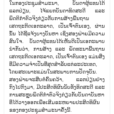
ໃນກອງປະຊຸມສຳມະນາ, ບັນດາຜູ້ແທນໄດ້
ແລກປ່ຽນ, ໄຈ້ແຍກບັນດາທິດສະດີ ແລະ
ພຶດຕິກຳຕົວຈິງກ່ຽວກັບການສ້າງພື້ນຖານ
ເສດຖະກິດເອກະລາດ, ເປັນເຈົ້າຕົນເອງ, ຜ່ານ
ນັ້ນ ໄດ້ຊີ້ແຈ້ງບາງບັນຫາ ເຊິ່ງສອງຝ່າຍມີຄວາມ
ສົນໃຈ. ບັນດາຜູ້ແທນໄດ້ເຫັນດີເປັນເອກະພາບ
ນຳກັນວ່າ, ການສ້າງ ແລະ ພັດທະນາພື້ນຖານ
ເສດຖະກິດເອກະລາດ, ເປັນເຈົ້າຕົນເອງ ແມ່ນສິ່ງ
ທີ່ມີຄວາມຈຳເປັນທີ່ສຸດສຳລັບແຕ່ລະປະເທດ,
ໂດຍສະເພາະແມ່ນໃນສະພາບການປັດຈຸບັນ.
ສອງຝ່າຍຈະສືບຕໍ່ຄົ້ນຄວ້າ, ແລກປ່ຽນຢ່າງ
ກົງໄປກົງມາ, ມີປະສິດທິຜົນນັບທັງທິດສະດີ ແລະ
ການສະຫຼຸບພຶດຕິກຳຕົວຈິງກ່ຽວກັບບັນດາບັນຫາ
ທີ່ໄດ້ວາງອອກເພື່ອເສີມຂະຫຍາຍປະສິດທິຜົນ
ຂອງກອງປະຊຸມສຳມະນາຄັ້ງນີ້.