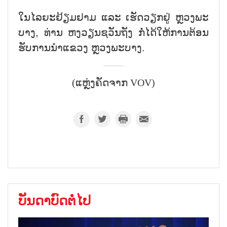
ໃນໄລຍະຢ້ຽມຢາມ ແລະ ເຮັດວຽກຢູ່ ຫຼວງພະ
ບາງ, ທ່ານ ຫງວຽນຊວັນຖັງ ກໍ່ໄດ້ໃຫ້ການຕ້ອນ
ຮັບການນຳແຂວງ ຫຼວງພະບາງ.
(ແຫຼ່ງຄັດຈາກ VOV)
ບັນດາບົດຕໍ່ໄປ