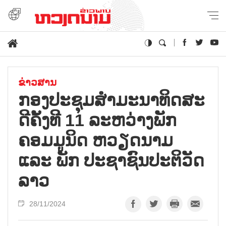
ຂ່າວສານ
ກອງ​ປະ​ຊຸມ​ສຳ​ມະ​ນາ​ທິດ​ສະ​
ດີ​ຄັ້ງ​ທີ 11 ລະ​ຫວ່າງ​ພັກ​
ຄອມ​ມູ​ນິດ ຫວຽດ​ນາມ
ແລະ ພັກ ປະ​ຊາ​ຊົນ​ປະ​ຕິ​ວັດ
ລາວ
28/11/2024