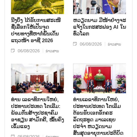
ນີງບິ່ງ ໄດ້ຮັບການສະເໜີ
ຫວຽດນາມ ມີໜ້າຢ່າງຈະ
ຊື່ເລືອກໃຫ້ເປັນຈຸດ
ແຈ້ງໃນກະສະຟອງ AI ໃນ
ປາຍທາງທີ່ຫາກໍ່ພົ້ນເດັ່ນ
ທົ່ວໂລກ
ແຖວໜ້າ ອາຊີ 2026
06/08/2026
ຂ່າວສານ
06/08/2026
ຂ່າວສານ
ທ່ານ ເລຂາທິການໃຫຍ່,
ທ່ານເລຂາທິການໃຫຍ່,
ປະທານປະເທດ ໂຕເລີມ:
ປະທານປະເທດ ໂຕເລິມ
ພ້ອມກັນສ້າງປະຊາຄົມ
ຕ້ອນຮັບເອກອັກຄະ
ອາຊຽນ ສາມັກຄີ, ໝັ້ນຄົງ
ລັດຖະທູດ ມາເລເຊຍ
ເຂັ້ມແຂງ
ປະຈຳ ຫວຽດນາມ
ສິ້ນສຸດອາຍຸການປະຕິບັດ
05/08/2026