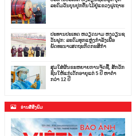
ລະດົມວັນບຸນປູກຕົ້ນໄມ້ຢູ່ແຂວງຝູເຖາະ
ປະທານປະເທດ ຫວຽດນາມ ຫງວຽນຊ
ວັນຟຸກ: ລະດົມທຸກແຫຼ່ງກຳລັງເພື່ອ
ພັດທະນາເສດຖະກິດກະສິກຳ
ສຸມໃສ່ຜັນຂະຫຍາຍການຈັດຊື້, ສັກວັກ
ຊິນໃຫ້ແກ່ເດັກອາຍຸແຕ່ 5 ປີ ຫາຕ່ຳ
ກວ່າ 12 ປີ
ອ່ານສື່ສິ່ງພິມ