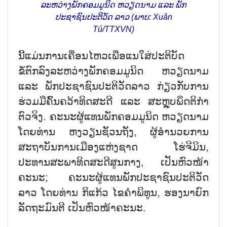
ລະຫວ່າງພັກຄອມມູນິດ ຫວຽດນາມ ແລະ ພັກ
ປະຊາຊົນປະຕິວັດ ລາວ (ພາບ: Xuân
Tú/TTXVN)
ນີ້ແມ່ນການເຄື່ອນໄຫວເພື່ອແນໃສ່ປະຕິບັດ
ຂໍ້ຕົກລົງລະຫວ່າງພັກຄອມມູນິດ ຫວຽດນາມ
ແລະ ພັກປະຊາຊົນປະຕິວັດລາວ ກ່ຽວກັບການ
ຮ່ວມມືຄົ້ນຄວ້າທິດສະດີ ແລະ ສະຫຼຸບພຶດຕິກຳ
ຕົວຈິງ. ຄະນະຜູ້ແທນພັກຄອມມູນິດ ຫວຽດນາມ
ໂດຍທ່ານ ຫງວຽນຊັວນຖັງ, ຜູ້ອຳນວຍການ
ສະຖາບັນການເມືອງແຫ່ງຊາດ ໂຮ່ຈີມິນ,
ປະທານສະພາທິດສະດີສູນກາງ, ເປັນຫົວໜ້າ
ຄະນະ; ຄະນະຜູ້ແທນພັກປະຊາຊົນປະຕິວັດ
ລາວ ໂດຍທ່ານ ກິແກ້ວ ໄຂຄຳພິທູນ, ຮອງນາຍົກ
ລັດຖະມົນຕີ ເປັນຫົວໜ້າຄະນະ.