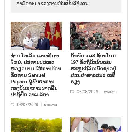
ທ່າພັດທະນາຂອງການຫັນເປັນດີຈີຕອນ.
ທ່ານ ໂຕ​ເລິມ ເລ​ຂາ​ທິ​ການ​
ຄົ້ນ​ພົບ ແລະ ທ້ອນ​ໂຮມ
ໃຫຍ່, ປະ​ທານ​ປະ​ເທດ ​
197 ອັດ​ຖິ​ນັກ​ຮົບ​ເສຍ​
ຫວຽດ​ນາມ ໃຫ້​ການ​ຕ້ອນ​
ສະຫຼະ​ຊີ​ວິດ​ເພື່ອ​ຊາດ​ຢູ່​
ຮັບ​ທ່ານ Samuel
ສວນ​ສາ​ທາ​ລະ​ນະ ເລ​ທິ​
Paparo ຜູ້​ບັນ​ຊາ​ການ
ຣຽງ
ກອງ​ບັນ​ຊາ​ການພາກ​ພື້ນ​
06/08/2026
ຂ່າວສານ
ປາ​ຊີ​ຟິກ ອາ​ເມ​ລິ​ກາ
06/08/2026
ຂ່າວສານ