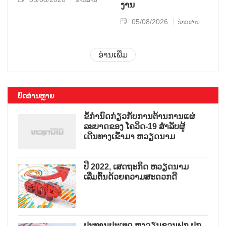
ຂ່າວສານ
ງານ
05/08/2026
ຂ່າວສານ
ອ່ານເພີ່ມ
ບົດອ່ານຫຼາຍ
ຂໍ້ກຳນົດກ່ຽວກັບການຕ້ານການແຜ່
ລະບາດຂອງ ໂຄວິດ-19 ສຳລັບຜູ້
ເດີນທາງເຂົ້າມາ ຫວຽດນາມ
ປີ 2022, ເສດຖະກິດ ຫວຽດນາມ
ເລີ່ມຕົ້ນດ້ວຍຄວາມສະດວກດີ
ປະທານປະເທດ ຫງວຽນຊວນຟຸກ ປຸກ