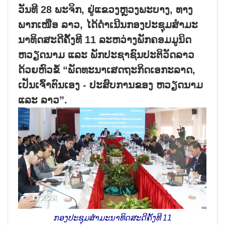
ວັນທີ 28 ພະຈິກ, ຢູ່ແຂວງຫຼວງພະບາງ, ທາງ
ພາກເໜືອ ລາວ, ໄດ້ດຳເນີນກອງປະຊຸມສຳມະ
ນາທິດສະດີຄັ້ງທີ 11 ລະຫວ່າງພັກຄອມມູນິດ
ຫວຽດນາມ ແລະ ພັກປະຊາຊົນປະຕິວັດລາວ
ດ້ວຍຫົວຂໍ້ “ພັດທະນາເສດຖະກິດເອກະລາດ,
ເປັນເຈົ້າຕົນເອງ - ປະສົບການຂອງ ຫວຽດນາມ
ແລະ ລາວ”.
ກອງປະຊຸມສຳມະນາທິດສະດີຄັ້ງທີ 11