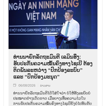
ທ່ານນາຍົກລັດຖະມົນຕີ ເລມິນຮຶງ:
ຮັບປະກັນຄວາມໝັ້ນຄົງທາງໄຊເບີ ຕ້ອງ
ຕິດພັນລະຫວ່າງ “ປົກປ້ອງລະບົບ”
ແລະ “ປົກປ້ອງມະນຸດ”
06/08/2026
ຂ່າວສານ
ທ່ານນາຍົກລັດຖະມົນຕີໄດ້ໃສ່ໃຈວ່າ ບໍ່ໃຫ້ທັງລະບົບບໍ່
ປະໝາດຢ່າງເດັດຂາດ ເມື່ອບາງເທື່ອຄວາມໄວໃນ
ການຮັບປະກັນຄວາມໝັ້ນຄົງທາງໄຊເບີຍັງບໍ່ໄປທັນກັບ