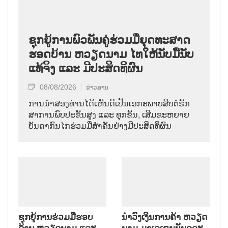
ຊຸກ​ຍູ້​ການ​ພົວ​ພັນ​ຄູ່​ຮ່ວມ​ມື​ຍຸດ​ທະ​ສາດ​
ຮອດ​ບ້ານ ຫວຽດ​ນາມ ໄທ​ໃຫ້​ນັບ​ມື້​ນັບ​
ແທ້​ຈິງ ແລະ ມີ​ປະ​ສິດ​ທິ​ຜົນ
08/08/2026
ຂ່າວສານ
ການ​ນຳ​ສອງ​ທ່ານ​ໄດ້​ເຫັນ​ດີ​ເປັນ​ເອ​ກະ​ພາບ​ສືບ​ຕໍ່​ຮັກ​
ສາ​ການ​ພົບ​ປະ​ຂັ້ນ​ສູງ ແລະ ທຸກ​ຂັ້ນ, ເສີມ​ຂະ​ຫຍາຍ​
ບັນ​ດາ​ກົນ​ໄກ​ຮ່ວມ​ມື​ສຳ​ຄັນ​ຢ່າງ​ມີ​ປະ​ສິດ​ທິ​ຜົນ
ຊຸກຍູ້ການຮ່ວມມືຮອບ
ນຳ​ວົງ​ເງິນ​ການ​ຄ້າ ຫວຽດ​