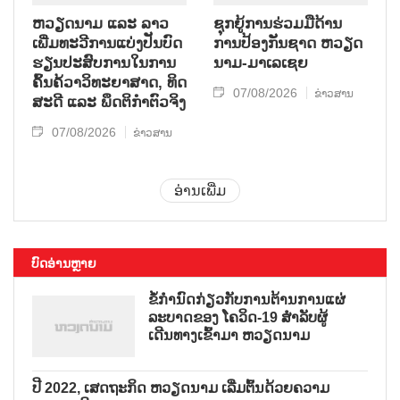
ຫວຽດ​ນາມ ແລະ ລາວ​
ຊຸກ​ຍູ້​ການ​ຮ່ວມ​ມື​ດ້ານ​
ເພີ່ມ​ທະ​ວີ​ການ​ແບ່​ງ​ປັນ​ບົດ​
ການ​ປ້ອງ​ກັນ​ຊາດ ຫວຽດ​
ຮຽນ​ປະ​ສົບ​ການ​ໃນ​ການ​
ນາມ-ມາ​ເລ​ເຊຍ
ຄົ້ນ​ຄ້​ວາ​ວິ​ທະ​ຍາ​ສາດ, ທິດ​
07/08/2026
ຂ່າວສານ
ສະ​ດີ ແລະ ພຶດ​ຕິ​ກຳຕົວ​ຈິງ
07/08/2026
ຂ່າວສານ
ອ່ານເພີ່ມ
ບົດອ່ານຫຼາຍ
ຂໍ້ກຳນົດກ່ຽວກັບການຕ້ານການແຜ່
ລະບາດຂອງ ໂຄວິດ-19 ສຳລັບຜູ້
ເດີນທາງເຂົ້າມາ ຫວຽດນາມ
ປີ 2022, ເສດຖະກິດ ຫວຽດນາມ