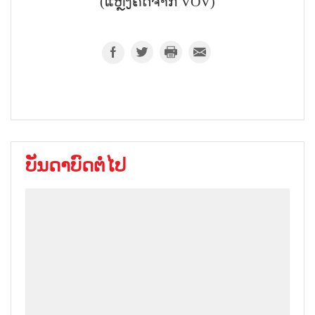
(ແຫຼ່ງຄັດຈາກ VOV)
ບັນດາບົດຕໍ່ໄປ