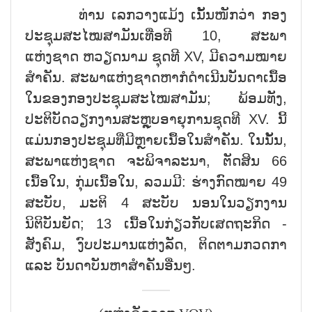
ທ່ານ ເລກວາງແມ້ງ ເນັ້ນໜັກວ່າ ກອງ
ປະຊຸມສະໄໝສາມັນເທື່ອທີ 10, ສະພາ
ແຫ່ງຊາດ ຫວຽດນາມ ຊຸດທີ XV, ມີຄວາມໝາຍ
ສຳຄັນ. ສະພາແຫ່ງຊາດຫາກໍດຳເນີນບັນດາເນື້ອ
ໃນຂອງກອງປະຊຸມສະໄໝສາມັນ; ພ້ອມທັງ,
ປະຕິບັດວຽກງານສະຫຼຸບອາຍຸການຊຸດທີ XV. ນີ້
ແມ່ນກອງປະຊຸມທີ່ມີຫຼາຍເນື້ອໃນສຳຄັນ. ໃນນັ້ນ,
ສະພາແຫ່ງຊາດ ຈະພິຈາລະນາ, ຕັດສິນ 66
ເນື້ອໃນ, ກຸ່ມເນື້ອໃນ, ລວມມີ: ຮ່າງກົດໝາຍ 49
ສະບັບ, ມະຕິ 4 ສະບັບ ນອນໃນວຽກງານ
ນິຕິບັນຍັດ; 13 ເນື້ອໃນກ່ຽວກັບເສດຖະກິດ -
ສັງຄົມ, ງົບປະມານແຫ່ງລັດ, ຕິດຕາມກວດກາ
ແລະ ບັນດາບັນຫາສຳຄັນອື່ນໆ.