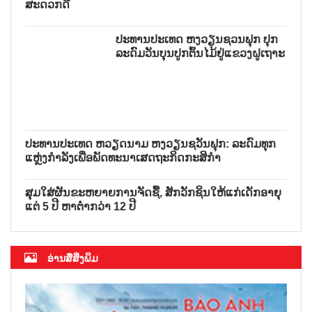
ເລີ່ມຕົ້ນດ້ວຍຄວາມສະດວກດີ
ປະທານປະເທດ ຫງວຽນຊວນຟຸກ ປຸກລະດົມວັນບຸນປູກ
ຕົ້ນໄມ້ຢູ່ແຂວງຝູເຖາະ
ປະທານປະເທດ ຫວຽດນາມ ຫງວຽນຊ
ວັນຟຸກ: ລະດົມທຸກແຫຼ່ງກຳລັງເພື່ອ
ພັດທະນາເສດຖະກິດກະສິກຳ
ສຸມໃສ່ຜັນຂະຫຍາຍການຈັດຊື້, ສັກວັກຊິນໃຫ້ແກ່ເດັກອາຍຸ
ແຕ່ 5 ປີ ຫາຕ່ຳກວ່າ 12 ປີ
ອ່ານສື່ສິ່ງພິມ