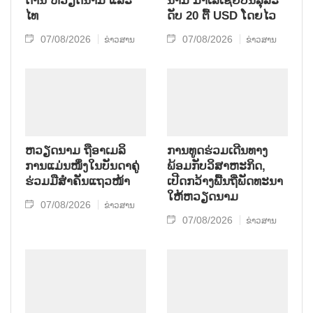
ດ້ານ ຫວຽດນາມ ແລະ
ນາມ ມາ​ເລ​ເຊຍ​ບັນ​ລຸ​ລະ​
ໄທ
ດັບ 20 ຕື້ USD ໂດຍ​ໄວ
07/08/2026
07/08/2026
ຂ່າວສານ
ຂ່າວສານ
ຫ​ວຽດ​ນາມ ຖື​ອາ​ເມ​ລິ​
ການ​ທູດ​ຮ່ວມ​ເດີນ​ທາງ​
ການ​ແມ່ນ​ໜຶ່ງ​ໃນ​ບັນ​ດາ​ຄູ່​
ພ້ອມກັບ​ວິ​ສາ​ຫະ​ກ​ິດ,
ຮ່ວມ​ມື​ສຳ​ຄັນ​ແຖວ​ໜ້າ
ເປີດກວ້າງ​ພື້ນ​ຖີ່​ພັດ​ທະ​ນາ​
ໃຫ້​ຫວຽດ​ນາມ
07/08/2026
ຂ່າວສານ
07/08/2026
ຂ່າວສານ