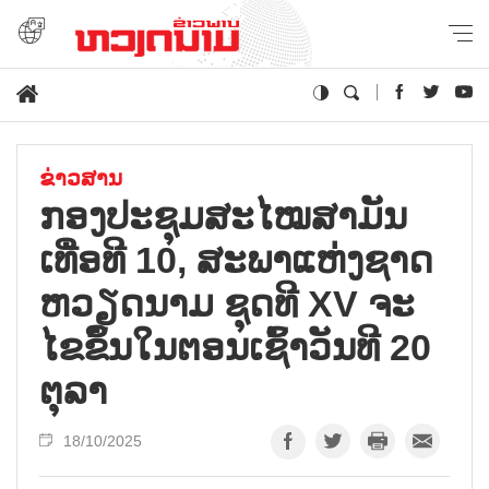
ຂ່າວສານ
ກອງ​ປະ​ຊຸມ​ສະ​ໄໝ​ສາ​ມັນ​
ເທື່ອ​ທີ 10, ສະ​ພາ​ແຫ່ງ​ຊາດ
ຫວຽດ​ນາມ ຊຸດ​ທີ XV ຈະ​
ໄຂ​ຂຶ້ນ​ໃນ​ຕອນ​ເຊົ້າ​ວັນ​ທີ 20
ຕຸ​ລາ
18/10/2025