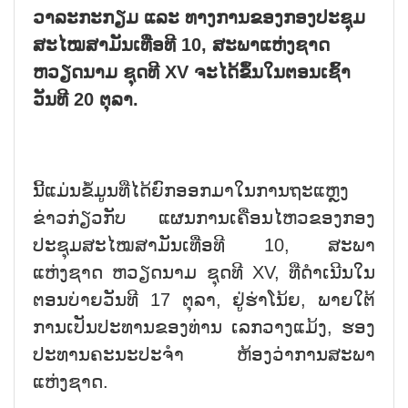
ວາລະກະກຽມ ແລະ ທາງການຂອງກອງປະຊຸມ
ສະໄໝສາມັນເທື່ອທີ 10, ສະພາແຫ່ງຊາດ
ຫວຽດນາມ ຊຸດທີ XV ຈະໄດ້ຂຶ້ນໃນຕອນເຊົ້າ
ວັນທີ 20 ຕຸລາ.
ນີ້ແມ່ນຂໍ້ມູນທີ່ໄດ້ຍົກອອກມາໃນການຖະແຫຼງ
ຂ່າວກ່ຽວກັບ ແຜນການເຄື່ອນໄຫວຂອງກອງ
ປະຊຸມສະໄໝສາມັນເທື່ອທີ 10, ສະພາ
ແຫ່ງຊາດ ຫວຽດນາມ ຊຸດທີ XV, ທີ່ດຳເນີນໃນ
ຕອນບ່າຍວັນທີ 17 ຕຸລາ, ຢູ່ຮ່າໂນ້ຍ, ພາຍໃຕ້
ການເປັນປະທານຂອງທ່ານ ເລກວາງແມ້ງ, ຮອງ
ປະທານຄະນະປະຈຳ ຫ້ອງວ່າການສະພາ
ແຫ່ງຊາດ.