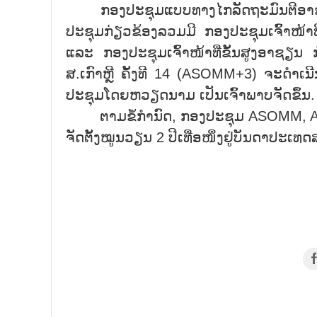
ກອງປະຊຸມແບບທາງໄກລັດຖະມົນຕີອາຊຽນ 
ປະຊຸມກ່ຽວຂ້ອງລວມມີ ກອງປະຊຸມເຈົ້າໜ້າທ
ແລະ ກອງປະຊຸມເຈົ້າໜ້າທີ່ຂັ້ນສູງອາຊຽນ
ສ.ເກົາຫຼີ ຄັ້ງທີ 14 (ASOMM+3) ຈະດຳເນີ
ປະຊຸມໂດຍຫວຽດນາມ ເປັນເຈົ້າພາບຈັດຂຶ້ນ.
ຕາມຂໍ້ກຳນົດ, ກອງປະຊຸມ ASOMM, ASO
ຈັດຕັ້ງໝູນວຽນ 2 ປີເທື່ອໜຶ່ງຢູ່ບັນດາປະ