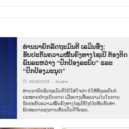
ທ່ານນາຍົກລັດຖະມົນຕີ ເລມິນຮຶງ:
ຮັບປະກັນຄວາມໝັ້ນຄົງທາງໄຊເບີ ຕ້ອງຕິດ
ພັນລະຫວ່າງ “ປົກປ້ອງລະບົບ” ແລະ
“ປົກປ້ອງມະນຸດ”
06/08/2026
ຂ່າວສານ
ທ່ານນາຍົກລັດຖະມົນຕີໄດ້ໃສ່ໃຈວ່າ ບໍ່ໃຫ້ທັງລະບົບບໍ່
ປະໝາດຢ່າງເດັດຂາດ ເມື່ອບາງເທື່ອຄວາມໄວໃນການ
ຮັບປະກັນຄວາມໝັ້ນຄົງທາງໄຊເບີຍັງບໍ່ໄປທັນກັບທ່າ
ພັດທະນາຂອງການຫັນເປັນດີຈີຕອນ.