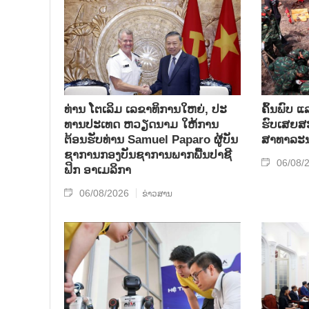
ທ່ານ ໂຕ​ເລິມ ເລ​ຂາ​ທິ​ການ​ໃຫຍ່, ປະ​
ຄົ້ນ​ພົບ ແ
ທານ​ປະ​ເທດ ​ຫວຽດ​ນາມ ໃຫ້​ການ​
ຮົບ​ເສຍ​ສະຫ
ຕ້ອນ​ຮັບ​ທ່ານ Samuel Paparo ຜູ້​ບັນ​
ສາ​ທາ​ລະ​
ຊາ​ການກອງ​ບັນ​ຊາ​ການພາກ​ພື້ນ​ປາ​ຊີ​
06/08/
ຟິກ ອາ​ເມ​ລິ​ກາ
06/08/2026
ຂ່າວສານ