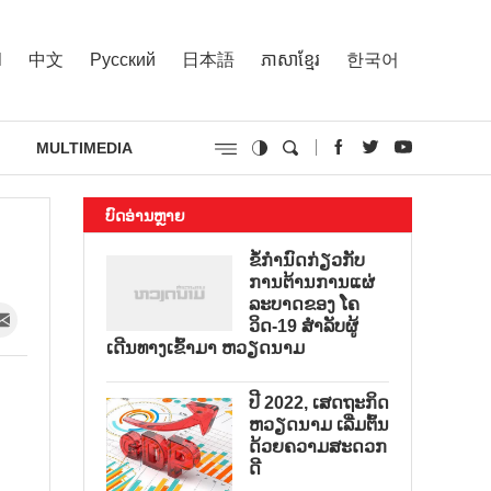
l
中文
Русский
日本語
ភាសាខ្មែរ
한국어
MULTIMEDIA
ບົດອ່ານຫຼາຍ
ຂໍ້ກຳນົດກ່ຽວກັບ
ການຕ້ານການແຜ່
ລະບາດຂອງ ໂຄ
ວິດ-19 ສຳລັບຜູ້
ເດີນທາງເຂົ້າມາ ຫວຽດນາມ
ປີ 2022, ເສດຖະກິດ
ຫວຽດນາມ ເລີ່ມຕົ້ນ
ດ້ວຍຄວາມສະດວກ
ດີ