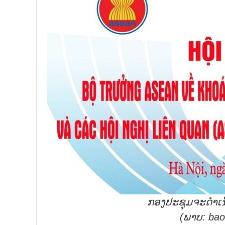
ກອງປະຊຸມຈະດຳເນ
(
ພາບ:
bao