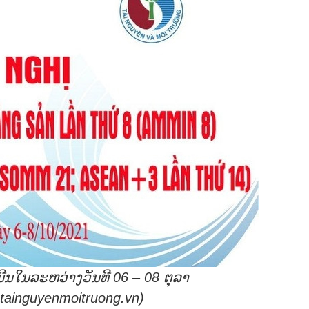
ີນໃນລະຫວ່າງວັນທີ
06 – 08
ຕຸລາ
tainguyenmoitruong.vn)