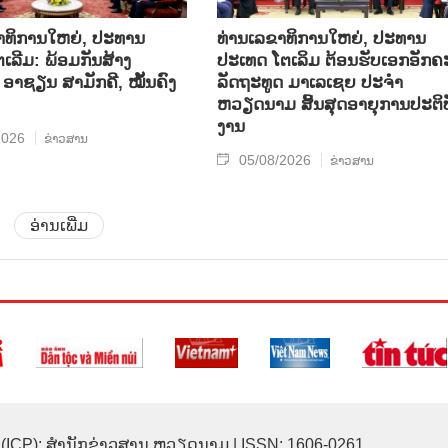
າທິການໃຫຍ່, ປະທານ
ທ່ານເລຂາທິການໃຫຍ່, ປະທານ
ເລີມ: ພ້ອມກັນສ້າງ
ປະເທດ ໂຕເລິມ ຕ້ອນຮັບເອກອັກຄ
ອາຊຽນ ສາມັກຄີ, ໝັ້ນຄົງ
ລັດຖະທູດ ມາເລເຊຍ ປະຈຳ
ຫວຽດນາມ ສິ້ນສຸດອາຍຸການປະຕິບ
ງານ
2026
ຂ່າວສານ
05/08/2026
ຂ່າວສານ
ອ່ານເພີ່ມ
(ICP): ສຳນັກຂ່າວສານ ຫວຽດນາມ | ISSN: 1606-0261