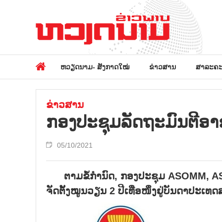
ຫວຽດນາມ- ສັງກາດໃໝ່
ຂ່າວສານ
ສາລະຄະ
ຂ່າວສານ
ກອງປະຊຸມລັດຖະມົນຕີອາຊ
05/10/2021
ຕາມຂໍ້ກຳນົດ
,
ກອງປະຊຸມ
ASOMM, 
ຈັດຕັ້ງໝູນວຽນ
2
ປີເທື່ອໜຶ່ງຢູ່ບັນດາປະເ