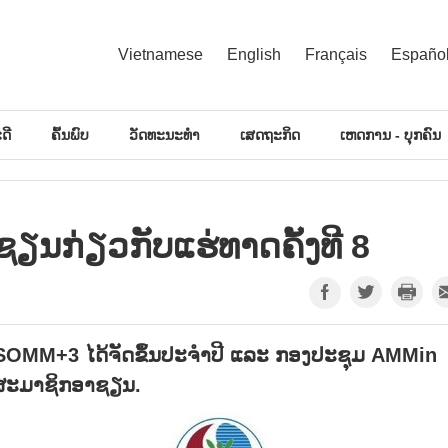
Vietnamese
English
Français
Españo
ດີ
ຄົ້ນພົບ
ວັດທະນະທຳ
ເສດຖະກິດ
ເຫດການ - ບຸກຄົນ
ຽນກ່ຽວກັບແຮ່ທາດຄັ້ງທີ 8
ASOMM+3
ໄດ້ຈັດຂຶ້ນປະຈຳປີ ແລະ ກອງປະຊຸມ
AMMin
ທດສະມາຊິກອາຊຽນ.