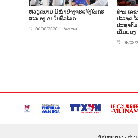
ຫວຽດນາມ ມີໜ້າຢ່າງຈະແຈ້ງໃນກະ
ທ່ານ ເລຂ
ສະຟອງ AI ໃນທົ່ວໂລກ
ປະເທດ ໂຕ
ປະຊາຄົມ 
06/08/2026
ຂ່າວສານ
ເຂັ້ມແຂງ
05/08/
ຜູ້ສະໜອງຂ່າວສານ 