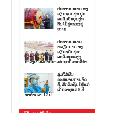
ປະທານປະເທດ ຫງ
ວຽນຊວນຟຸກ ປຸກ
ລະດົມວັນບຸນປູກ
ຕົ້ນໄມ້ຢູ່ແຂວງຝູ
ເຖາະ
ປະທານປະເທດ
ຫວຽດນາມ ຫງ
ວຽນຊວັນຟຸກ:
ລະດົມທຸກແຫຼ່ງ
ກຳລັງເພື່ອພັດທະນາເສດຖະກິດກະສິກຳ
ສຸມໃສ່ຜັນ
ຂະຫຍາຍການຈັດ
ຊື້, ສັກວັກຊິນໃຫ້ແກ່
ເດັກອາຍຸແຕ່ 5 ປີ
ຫາຕ່ຳກວ່າ 12 ປີ