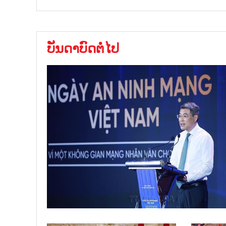
ບັນດາບົດຕໍ່ໄປ