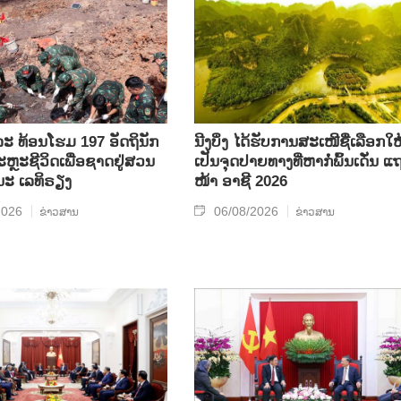
ລະ ທ້ອນ​ໂຮມ 197 ອັດ​ຖິ​ນັກ​
ນີງບິ່ງ ໄດ້ຮັບການສະເໜີຊື່ເລືອກໃຫ
ຼະ​ຊີ​ວິດ​ເພື່ອ​ຊາດ​ຢູ່​ສວນ​
ເປັນຈຸດປາຍທາງທີ່ຫາກໍ່ພົ້ນເດັ່ນ ແ
ນະ ເລ​ທິ​ຣຽງ
ໜ້າ ອາຊີ 2026
2026
06/08/2026
ຂ່າວສານ
ຂ່າວສານ