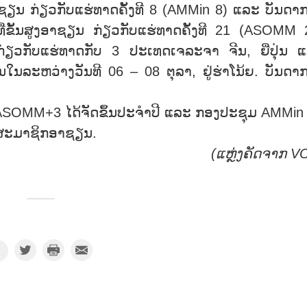
ກ່ຽວກັບແຮ່ທາດຄັ້ງທີ 8 (AMMin 8) ແລະ ບັນດາ
ີ່ຂັ້ນສູງອາຊຽນ ກ່ຽວກັບແຮ່ທາດຄັ້ງທີ 21 (ASOMM 
 ກ່ຽວກັບແຮ່ທາດກັບ 3 ປະເທດເຈລະຈາ ຈີນ, ຍີ່ປຸ່ນ 
ນໃນລະຫວ່າງວັນທີ 06 – 08 ຕຸລາ, ຢູ່ຮ່າໂນ້ຍ. ບັນດາ
MM+3 ໄດ້ຈັດຂຶ້ນປະຈຳປີ ແລະ ກອງປະຊຸມ AMMin
ເທດສະມາຊິກອາຊຽນ.
(ແຫຼ່ງຄັດຈາກ V