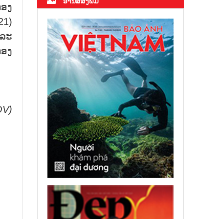
ອ່ານສື່ສິ່ງພິມ
ກອງ
21)
ແລະ
ກອງ
OV)