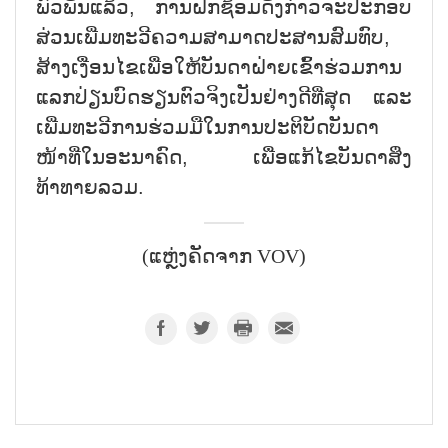
ພົວພັນແລ້ວ, ການຝຶກຊ້ອມດັ່ງກ່າວຈະປະກອບ
ສ່ວນເພີ່ມທະວີຄວາມສາມາດປະສານສົມທົບ,
ສ້າງເງື່ອນໄຂເພື່ອໃຫ້ບັນດາຝ່າຍເຂົ້າຮ່ວມການ
ແລກປ່ຽນບົດຮຽນຕົວຈິງເປັນຢ່າງດີທີ່ສຸດ ແລະ
ເພີ່ມທະວີການຮ່ວມມືໃນການປະຕິບັດບັນດາ
ໜ້າທີ່ໃນອະນາຄົດ, ເພື່ອແກ້ໄຂບັນດາສິ່ງ
ທ້າທາຍລວມ.
(ແຫຼ່ງຄັດຈາກ VOV)