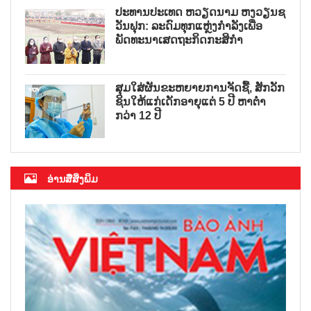
ປະທານປະເທດ ຫວຽດນາມ ຫງວຽນຊ
ວັນຟຸກ: ລະດົມທຸກແຫຼ່ງກຳລັງເພື່ອ
ພັດທະນາເສດຖະກິດກະສິກຳ
ສຸມໃສ່ຜັນຂະຫຍາຍການຈັດຊື້, ສັກວັກ
ຊິນໃຫ້ແກ່ເດັກອາຍຸແຕ່ 5 ປີ ຫາຕ່ຳ
ກວ່າ 12 ປີ
ອ່ານສື່ສິ່ງພິມ