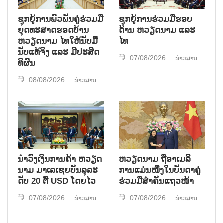
ຊຸກ​ຍູ້​ການ​ພົວ​ພັນ​ຄູ່​ຮ່ວມ​ມື​
ຊຸກຍູ້ການຮ່ວມມືຮອບ
ຍຸດ​ທະ​ສາດ​ຮອດ​ບ້ານ
ດ້ານ ຫວຽດນາມ ແລະ
ຫວຽດ​ນາມ ໄທ​ໃຫ້​ນັບ​ມື້​
ໄທ
ນັບ​ແທ້​ຈິງ ແລະ ມີ​ປະ​ສິດ​
07/08/2026
ຂ່າວສານ
ທິ​ຜົນ
08/08/2026
ຂ່າວສານ
ນຳ​ວົງ​ເງິນ​ການ​ຄ້າ ຫວຽດ​
ຫ​ວຽດ​ນາມ ຖື​ອາ​ເມ​ລິ​
ນາມ ມາ​ເລ​ເຊຍ​ບັນ​ລຸ​ລະ​
ການ​ແມ່ນ​ໜຶ່ງ​ໃນ​ບັນ​ດາ​ຄູ່​
ດັບ 20 ຕື້ USD ໂດຍ​ໄວ
ຮ່ວມ​ມື​ສຳ​ຄັນ​ແຖວ​ໜ້າ
07/08/2026
07/08/2026
ຂ່າວສານ
ຂ່າວສານ