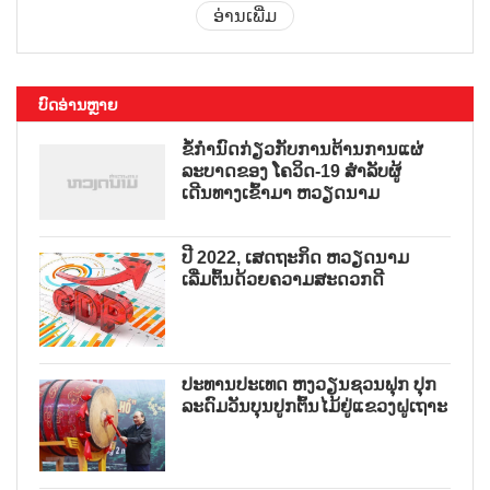
ອ່ານເພີ່ມ
ບົດອ່ານຫຼາຍ
ຂໍ້ກຳນົດກ່ຽວກັບການຕ້ານການແຜ່
ລະບາດຂອງ ໂຄວິດ-19 ສຳລັບຜູ້
ເດີນທາງເຂົ້າມາ ຫວຽດນາມ
ປີ 2022, ເສດຖະກິດ ຫວຽດນາມ
ເລີ່ມຕົ້ນດ້ວຍຄວາມສະດວກດີ
ປະທານປະເທດ ຫງວຽນຊວນຟຸກ ປຸກ
ລະດົມວັນບຸນປູກຕົ້ນໄມ້ຢູ່ແຂວງຝູເຖາະ