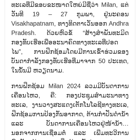
ທະເລທີ່ມີຂອບຂະໜາດໃຫຍ່ມີຊື່ວ່າ Milan, ແຕ່
ວັນທີ 19 – 27 ກຸມພາ, ຢູ່ນະຄອນ
Visakhapatnam, ທາງທິດຕາເວັນອອກ Andhra
Pradesh. ດ້ວຍຫົວຂໍ້ “ສ້າງສຳພັນທະມິດ
ກອງທັບເຮືອເພື່ອອະນາຄົດທາງທະເລທີ່ປອດ
ໄພ”, ການຝຶກຊ້ອມໂດຍມີການເຂົ້າຮ່ວມຂອງ
ບັນດາກຳລັງກອງທັບເຮືອທີ່ມາຈາກ 50 ປະເທດ,
ໃນນັ້ນມີ ຫວຽດນາມ.
ການຝຶກຊ້ອມ Milan 2024 ລວມມີບັນດາການ
ເຄື່ອນໄຫວ, ຄື: ກອງປະຊຸມສຳມະນາທາງ
ທະເລ, ງານວາງສະແດງເຕັກໂນໂລຊີທາງທະເລ,
ຝຶກຊ້ອມການປ້ອງກັນອາກາດ, ຕ້ານກຳປັ່ນດຳນ້ຳ
ແລະ ບັນດາການເຄື່ອນໄຫວຢູ່ໜ້ານ້ຳ…
ນອກຈາກການເຊື່ອມຕໍ່ ແລະ ເພີ່ມທະວີການ