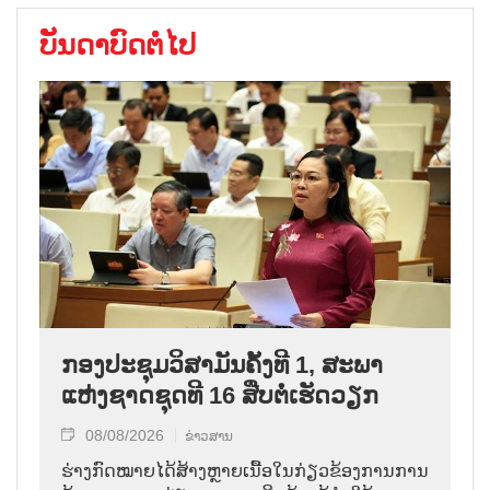
ບັນດາບົດຕໍ່ໄປ
ກອງປະຊຸມວິສາມັນຄັ້ງທີ 1, ສະພາ
ແຫ່ງຊາດຊຸດທີ 16 ສືບຕໍ່ເຮັດວຽກ
08/08/2026
ຂ່າວສານ
ຮ່າງກົດໝາຍໄດ້ສ້າງຫຼາຍເນື້ອໃນກ່ຽວຂ້ອງການການ