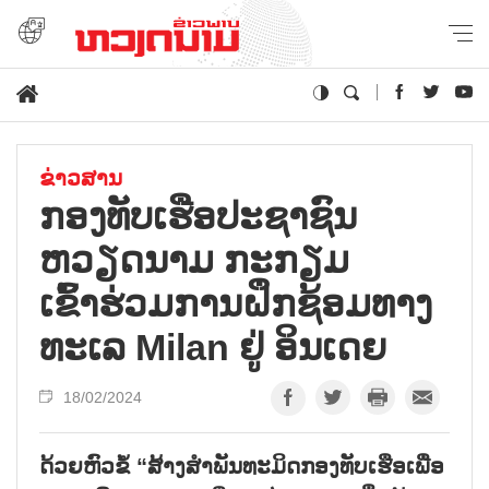
ຂ່າວສານ
ກອງທັບເຮືອປະຊາຊົນ
ຫວຽດນາມ ກະກຽມ
ເຂົ້າຮ່ວມການຝຶກຊ້ອມທາງ
ທະເລ Milan ຢູ່ ອິນເດຍ
18/02/2024
ດ້ວຍຫົວຂໍ້ “ສ້າງສຳພັນທະມິດກອງທັບເຮືອເພື່ອ