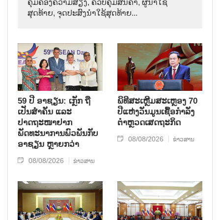
ຄຸ້ມຄອງຄວາມສ່ຽງ, ຄວບຄຸມສິນຄ້າ, ຜູ້ນຳໃຊ້
ສຸດທ້າຍ, ຈຸດປະສົງນຳໃຊ້ສຸດທ້າຍ...
59 ປີ ອາຊຽນ: ເກຼັກ ຖື
ພິທີສະເຫຼີມສະເຫຼອງ 70
ເປັນສຳຄັນ ແລະ
ປີແຫ່ງວັນມູນເຊື້ອກຳລັງ
ປາດຖະໜາຢາກ
ຕຳຫຼວດເສດຖະກິດ
ພັດທະນາການພົວພັນກັບ
08/08/2026
ຂ່າວສານ
ອາຊຽນ ຫຼາຍກວ່າ
08/08/2026
ຂ່າວສານ