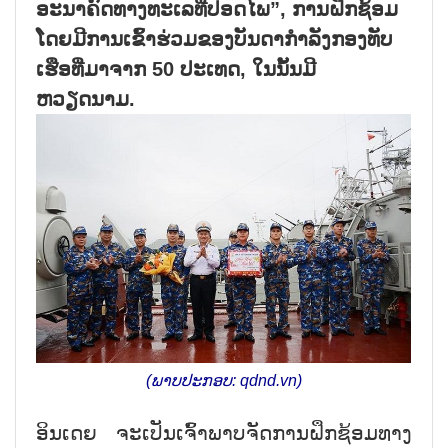
ອະນາຄົດທາງທະເລທີ່ປອດໄພ”, ການຝຶກຊ້ອມ
ໂດຍມີການເຂົ້າຮ່ວມຂອງບັນດາກຳລັງກອງທັບ
ເຮືອທີ່ມາຈາກ 50 ປະເທດ, ໃນນັ້ນມີ
ຫວຽດນາມ.
(ພາບປະກອບ: qdnd.vn)
ອິນເດຍ ຈະເປັນເຈົ້າພາບຈັດການຝຶກຊ້ອມທາງ