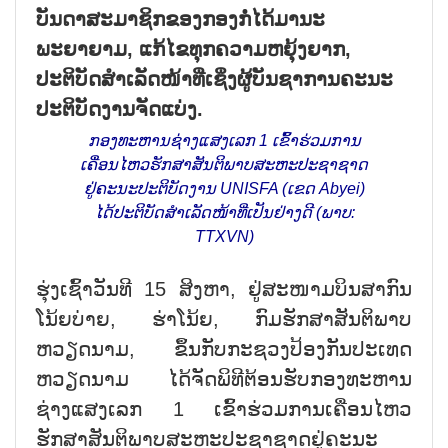
ບັນດາສະມາຊິກຂອງກອງກໍ່ໄດ້ມານະ
ພະຍາຍາມ, ແກ້ໄຂທຸກຄວາມຫຍຸ້ງຍາກ,
ປະຕິບັດສຳເລັດໜ້າທີ່ເຊິ່ງຜູ້ບັນຊາການຄະນະ
ປະຕິບັດງານຈັດແບ່ງ.
ກອງທະຫານຊ່າງແສງເລກ 1 ເຂົ້າຮ່ວມການ
ເຄື່ອນໄຫວຮັກສາສັນຕິພາບສະຫະປະຊາຊາດ
ຢູ່ຄະນະປະຕິບັດງານ UNISFA (ເຂດ Abyei)
ໄດ້ປະຕິບັດສຳເລັດໜ້າທີ່ເປັນຢ່າງດີ (ພາບ:
TTXVN)
ຮຸ່ງເຊົ້າວັນທີ 15 ສິງຫາ, ຢູ່ສະໜາມບິນສາກົນ
ໂນ້ຍບ່າຍ, ຮ່າໂນ້ຍ, ກົມຮັກສາສັນຕິພາບ
ຫວຽດນາມ, ຂຶ້ນກັບກະຊວງປ້ອງກັນປະເທດ
ຫວຽດນາມ ໄດ້ຈັດພິທີຕ້ອນຮັບກອງທະຫານ
ຊ່າງແສງເລກ 1 ເຂົ້າຮ່ວມການເຄື່ອນໄຫວ
ຮັກສາສັນຕິພາບສະຫະປະຊາຊາດຢູ່ຄະນະ