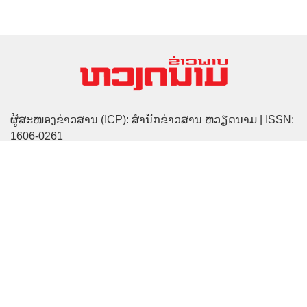
ຜູ້ສະໜອງຂ່າວສານ (ICP): ສຳນັກຂ່າວສານ ຫວຽດນາມ | ISSN:
1606-0261
ໃບອະນຸຍາດເລກທີ 137/GP-BTTTT ໂດຍກະຊວງຖະແຫຼງຂ່າວ
ແລະ ການສື່ສານອອກໃນວັນທີ 17 ມີນາ 2022
ອົງການຄວບຄຸມ: ສຳນັກຂ່າວສານ ຫວຽດນາມ
ຮອງຫົວໜ້າບັນນາທິການ (ຜູ້ຮັກສາການ): ຫງວຽນຕ໋ວນລອງ
ຮອງຫົວໜ້າບັນນາທິການ: ຮ່າທິເຕື່ອງທູ
ທີ່ຢູ່: ເຮືອນເລກທີ 79 ຖະໜົນ ຫຼີເຖື່ອງກຽດ, ຮ່າໂນ້ຍ
ເບີໂທ: (84-24) 39332300 | ແຟັກ: (84-24) 3933 2291
ອີເມວ: vietnamvnp@gmail.com
ສະຫງວນລິຂະສິດ © ຂ່າວພາບ ຫວຽດນາມ