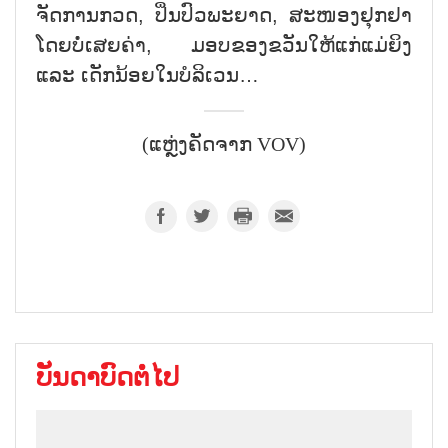
ຈັດການກວດ, ປິ່ນປົວພະຍາດ, ສະໜອງຢຸກຢາ
ໂດຍບໍ່ເສຍຄ່າ, ມອບຂອງຂວັນໃຫ້ແກ່ແມ່ຍິງ
ແລະ ເດັກນ້ອຍໃນບໍລິເວນ…
(ແຫຼ່ງຄັດຈາກ VOV)
ບັນດາບົດຕໍ່ໄປ