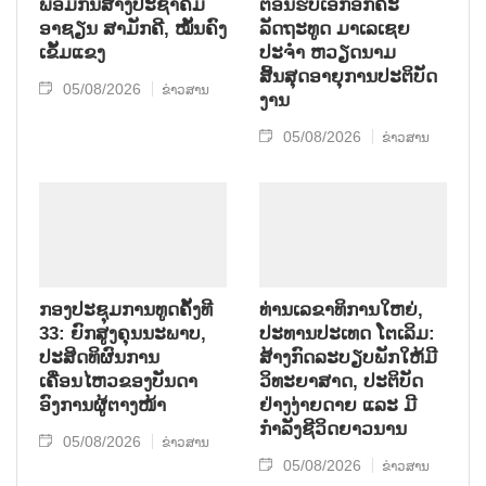
ພ້ອມກັນສ້າງປະຊາຄົມ
ຕ້ອນຮັບເອກອັກຄະ
ອາຊຽນ ສາມັກຄີ, ໝັ້ນຄົງ
ລັດຖະທູດ ມາເລເຊຍ
ເຂັ້ມແຂງ
ປະຈຳ ຫວຽດນາມ
ສິ້ນສຸດອາຍຸການປະຕິບັດ
05/08/2026
ຂ່າວສານ
ງານ
05/08/2026
ຂ່າວສານ
ກອງປະຊຸມການທູດຄັ້ງທີ
ທ່ານເລຂາທິການໃຫຍ່,
33: ຍົກສູງຄຸນນະພາບ,
ປະທານປະເທດ ໂຕເລິມ:
ປະສິດທິຜົນການ
ສ້າງກົດລະບຽບພັກໃຫ້ມີ
ເຄື່ອນໄຫວຂອງບັນດາ
ວິທະຍາສາດ, ປະຕິບັດ
ອົງການຜູ້ຕາງໜ້າ
ຢ່າງງ່າຍດາຍ ແລະ ມີ
ກຳລັງຊີວິດຍາວນານ
05/08/2026
ຂ່າວສານ
05/08/2026
ຂ່າວສານ