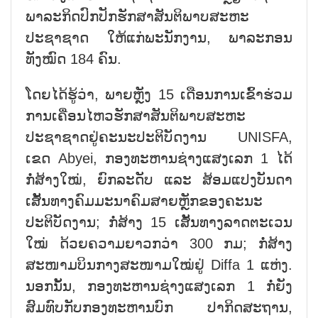
ພາລະກິດປົກປັກຮັກສາສັນຕິພາບສະຫະ
ປະຊາຊາດ ໃຫ້ແກ່ພະນັກງານ, ພາລະກອນ
ທັງໝົດ 184 ຄົນ.
ໂດຍໄດ້ຮູ້ວ່າ, ພາຍຫຼັງ 15 ເດືອນການເຂົ້າຮ່ວມ
ການເຄື່ອນໄຫວຮັກສາສັນຕິພາບສະຫະ
ປະຊາຊາດຢູ່ຄະນະປະຕິບັດງານ UNISFA,
ເຂດ Abyei, ກອງທະຫານຊ່າງແສງເລກ 1 ໄດ້
ກໍ່ສ້າງໃໝ່, ຍົກລະດັບ ແລະ ສ້ອມແປງບັນດາ
ເສັ້ນທາງຄົມມະນາຄົມສາຍຫຼັກຂອງຄະນະ
ປະຕິບັດງານ; ກໍ່ສ້າງ 15 ເສັ້ນທາງລາດຕະເວນ
ໃໝ່ ດ້ວຍຄວາມຍາວກວ່າ 300 ກມ; ກໍ່ສ້າງ
ສະໜາມບິນກາງສະໜາມໃໝ່ຢູ່ Diffa 1 ແຫ່ງ.
ນອກນັ້ນ, ກອງທະຫານຊ່າງແສງເລກ 1 ກໍ່ຍັງ
ສົມທົບກັບກອງທະຫານບົກ ປາກິດສະຖານ,