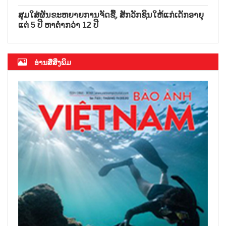
ສຸມໃສ່ຜັນຂະຫຍາຍການຈັດຊື້, ສັກວັກຊິນໃຫ້ແກ່ເດັກອາຍຸ
ແຕ່ 5 ປີ ຫາຕ່ຳກວ່າ 12 ປີ
ອ່ານສື່ສິ່ງພິມ