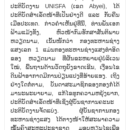
ປະຕິບັດງານ UNISFA (ເຂດ Abyei), ໄດ້
ປະຕິບັດສຳເລັດໜ້າທີ່ເປັນຢ່າງດີ ແລະ ກັບຄືນ
ເມືອປະເທດ. ກ່າວຄຳເຫັນຢູ່ທີ່ນີ້, ທ່ານພັນເອກ
ຟ້າມແມ້ງທັງ, ຫົວໜ້າກົມຮັກສາສັນຕິພາບ
ຫວຽດນາມ, ເນັ້ນໜັກວ່າ ກອງທະຫານຊ່າງ
ແສງເລກ 1 ແມ່ນກອງທະຫານຊ່າງແສງທຳອິດ
ຂອງ ຫວຽດນາມ ທີ່ຜັນຂະຫຍາຍຢູ່ບໍລິເວນ
ໃໝ່, ພື້ນຖານດ້ານວັດຖຸຍັງຂາດເຂີນ, ເງື່ອນໄຂ
ດິນຟ້າອາກາດມີການປ່ຽນແປງທີ່ຮ້າຍແຮງ. ເຖິງ
ຢ່າງໃດກໍ່ຕາມ, ບັນດາສະມາຊິກຂອງກອງກໍ່ໄດ້
ມານະພະຍາຍາມ, ແກ້ໄຂທຸກຄວາມຫຍຸ້ງຍາກ,
ປະຕິບັດສຳເລັດໜ້າທີ່ເຊິ່ງຜູ້ບັນຊາການຄະນະ
ປະຕິບັດງານຈັດແບ່ງ. ຜູ້ບັນຊາການກອງ
ທະຫານຊ່າງແສງ ໄດ້ຕາງໜ້າໃຫ້ສະພາຄວາມ
ໝັ້ນຄົງສະຫະປະຊາຊາດ ມອບຫຼຽນໄຊເພື່ອ