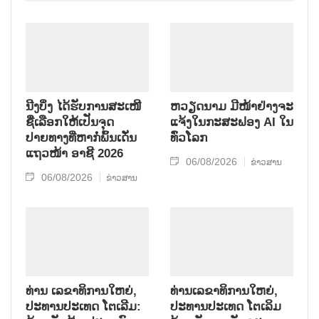
ນັກ​ຮົບ​ເສຍ​ສະຫຼະ​ຊີ​ວິດ​ເພື່ອ​ຊາດ.
ນີງບິ່ງ ໄດ້ຮັບການສະເໜີ
ຫວຽດນາມ ມີໜ້າຢ່າງຈະ
ຊື່ເລືອກໃຫ້ເປັນຈຸດ
ແຈ້ງໃນກະສະຟອງ AI ໃນ
ປາຍທາງທີ່ຫາກໍ່ພົ້ນເດັ່ນ
ທົ່ວໂລກ
ແຖວໜ້າ ອາຊີ 2026
06/08/2026
ຂ່າວສານ
06/08/2026
ຂ່າວສານ
ທ່ານ ເລຂາທິການໃຫຍ່,
ທ່ານເລຂາທິການໃຫຍ່,
ປະທານປະເທດ ໂຕເລີມ:
ປະທານປະເທດ ໂຕເລິມ