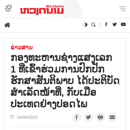
ຂ່າວສານ
ກອງທະຫານຊ່າງແສງເລກ
1 ທີ່ເຂົ້າຮ່ວມການປົກປັກ
ຮັກສາສັນຕິພາບ ໄດ້ປະຕິບັດ
ສຳເລັດໜ້າທີ່, ກັບເມືອ
ປະເທດຢ່າງປອດໄພ
16/08/2023