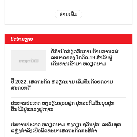
ອ່ານເພີ່ມ
ບົດອ່ານຫຼາຍ
ຂໍ້ກຳນົດກ່ຽວກັບການຕ້ານການແຜ່
ລະບາດຂອງ ໂຄວິດ-19 ສຳລັບຜູ້
ເດີນທາງເຂົ້າມາ ຫວຽດນາມ
ປີ 2022, ເສດຖະກິດ ຫວຽດນາມ ເລີ່ມຕົ້ນດ້ວຍຄວາມ
ສະດວກດີ
ປະທານປະເທດ ຫງວຽນຊວນຟຸກ ປຸກລະດົມວັນບຸນປູກ
ຕົ້ນໄມ້ຢູ່ແຂວງຝູເຖາະ
ປະທານປະເທດ ຫວຽດນາມ ຫງວຽນຊວັນຟຸກ: ລະດົມທຸກ
ແຫຼ່ງກຳລັງເພື່ອພັດທະນາເສດຖະກິດກະສິກຳ