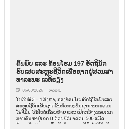
ຄົ້ນ​ພົບ ແລະ ທ້ອນ​ໂຮມ 197 ອັດ​ຖິ​ນັກ​
ຮົບ​ເສຍ​ສະຫຼະ​ຊີ​ວິດ​ເພື່ອ​ຊາດ​ຢູ່​ສວນ​ສາ​
ທາ​ລະ​ນະ ເລ​ທິ​ຣຽງ
06/08/2026
ຂ່າວສານ
ໃນ​ວັນ​ທີ 3 – 4 ສິງ​ຫາ, ກອງ​ທ້ອນ​ໂຮມ​ອັດ​ຖິ​ນັກ​ຮົບ​ເສຍ​
ສະຫຼະ​ຊີ​ວິດ​ເພື່ອ​ຊາດ​ຂຶ້ນ​ກັບ​ກອງ​ບັນ​ຊາ​ການ​ນະ​ຄອນ ​
ໂຮ່​ຈີ​ມິນ ໄດ້​ສືບ​ຕໍ່​ເຄື່ອນ​ຍ້າຍ ແລະ ເປີດກວ້າງ​ຂອບ​ເຂດ​
ການ​ຄົ້ນ​ຫາຢູ່​ເຂດ B ດ້ວຍບໍລິມາດ​ດິນ 500 ແມັດ​
ກ້ອນ ເພື່ອ​ສາມາດເຂົ້າ​ເຖິງ​ບັນ​ດາ​ເຂດ​ທີ່​ສົງ​ໄສ​ມີ​ອັດ​ຖິ​