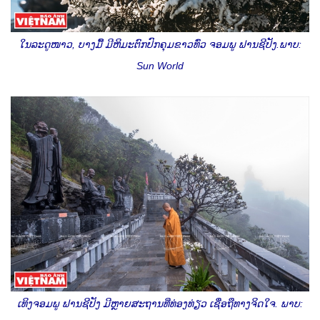
ໃນລະດູໜາວ, ບາງມື້ ມີຫິມະຕົກປົກຄຸມຂາວທົ່ວ ຈອມພູ ຟານຊີປັງ.ພາບ:
Sun World
ເທິງຈອມພູ ຟານຊີປັງ ມີຫຼາຍສະຖານທີ່ທ່ອງທ່ຽວ ເຊື່ອຖືທາງຈິດໃຈ. ພາບ: