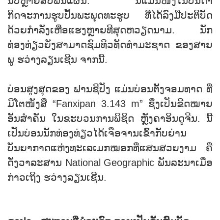
ນັບຫຼາຍສິບພັນແຜ່ນ. ນີ້ແມ່ນໜຶ່ງໃນບັນດາ
ກິດຈະການຮູບປັ້ນພະພຸດທະຮູບ ທີ່ໄດ້ລົງມືປະຕິບັດ
ດ້ວຍກຳລັງເຫື່ອແຮງຫຼາຍທີສຸດຫວຽດນາມ. ນັກ
ທ່ອງທ່ຽວຍັງສາມາດຊົມທີວທັດທຳມະຊາດ ຂອງສາຍ
ພູ ຮວ່າງລຽນເຊີນ ຈາກນີ້.
ບ່ອນສູງສຸດຂອງ ຟານຊີປັງ ແມ່ນບ່ອນຕັ້ງຈອມທາດ ທີ່
ມີໂຕໜັງສື “Fanxipan 3.143 m” ຊຶ່ງເປັນຂີດໝາຍ
ອັນສຳຄັນ ໃນຂະບວນການພິຊິດ ຫຼັງຄາອິນດູຈີນ. ນີ້
ເປັນບ່ອນນັກທ່ອງທ່ຽວໄດ້ເຈືອຈານເຂົ້າກັບຍ່ານ
ບັນຍາກາດແຫ່ງທະເລເມກໝອກທີ່ແສນສວຍງາມ ຄື
ດັ່ງວາລະສານ National Geographic ພັນລະນາເມື່ອ
ກ່າວເຖິງ ຮວ່າງລຽນເຊີນ.