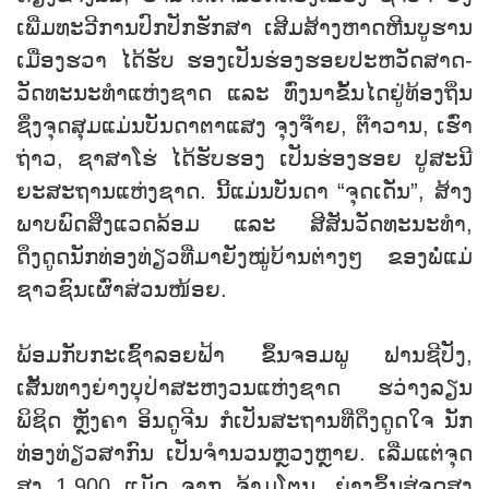
ເພີ່ມທະວີການປົກປັກຮັກສາ ເສີມສ້າງຫາດຫີນບູຮານ
ເມື່ອງຮວາ ໄດ້ຮັບ ຮອງເປັນຮ່ອງຮອຍປະຫວັດສາດ-
ວັດທະນະທຳແຫ່ງຊາດ ແລະ ທົ່ງນາຂັ້ນໄດຢູ່ທ້ອງຖິ່ນ
ຊຶ່ງຈຸດສຸມແມ່ນບັນດາຕາແສງ ຈຸງຈ໊າຍ, ຕ໊າວານ, ເຮົ່າ
ຖ່າວ, ຊາສາໂຮ່ ໄດ້ຮັບຮອງ ເປັນຮ່ອງຮອຍ ປູສະນີ
ຍະສະຖານແຫ່ງຊາດ. ນີ້ແມ່ນບັນດາ “ຈຸດເດ່ັນ”, ສ້າງ
ພາບພົດສິ່ງແວດລ້ອມ ແລະ ສີສັນວັດທະນະທຳ,
ດຶງດູດນັກທ່ອງທ່ຽວທີ່ມາຍັງໝູ່ບ້ານຕ່າງໆ ຂອງພໍ່ແມ່
ຊາວຊົນເຜົ່າສ່ວນໜ້ອຍ.
ພ້ອມກັບກະເຊົ້າລອຍຟ້າ ຂຶ້ນຈອມພູ ຟານຊີປັງ,
ເສັ້ນທາງຍ່າງບຸປ່າສະຫງວນແຫ່ງຊາດ ຮວ່າງລຽນ
ພິຊິດ ຫຼັງຄາ ອິນດູຈີນ ກໍເປັນສະຖານທີ່ດຶງດູດໃຈ ນັກ
ທ່ອງທ່ຽວສາກົນ ເປັນຈຳນວນຫຼວງຫຼາຍ. ເລີ່ມແຕ່ຈຸດ
ສູງ 1.900 ແມັດ ຈາກ ຈ້າມໂຕນ, ຍ່າງຂຶ້ນສູ່ຈຸດສູງ