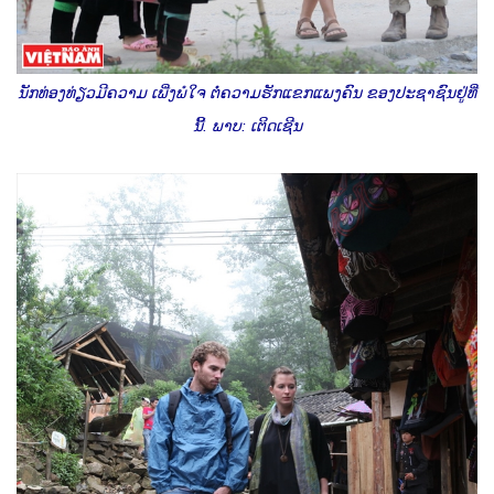
ນັກທ່ອງທ່ຽວມີຄວາມ ເພີ່ງພໍໃຈ ຕໍ່ຄວາມຮັກແຂກແພງຄົນ ຂອງປະຊາຊົນຢູ່ທີ່
ນີ້. ພາບ: ເຕິດເຊີນ