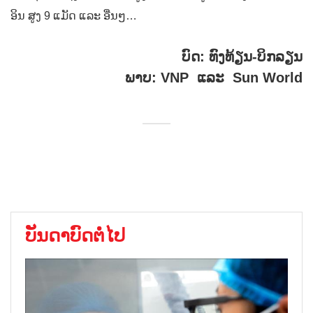
ອິນ ສູງ 9 ແມັດ ແລະ ອື່ນໆ…
ບົດ: ທົງທ້ຽນ-ບິກລຽນ
ພາບ: VNP ແລະ Sun World
ບັນດາບົດຕໍ່ໄປ