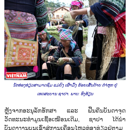
ນັກທ່ອງທ່ຽວສາມາດຊົມ ແມ່ຍິງ ເຜົ່າມົ້ງ ຮ້ອຍເສັ້ນດ້າຍ ຕຳ່ຫູກ ຢູ່
ເທດສະບານ ຊາປາ. ພາບ: ທົງທ້ຽນ
ຫຼັງຈາກອະນຸລັກຮັກສາ ແລະ ຟື້ນຄືນບັນດາຈຸດ
ວັດທະນະທຳມູນເຊື້ອເໝືອນເດີມ, ຊາປາ ໄດ້ນຳ
ບັນດາງານບຸນເຂົ້າສູ່ການເຄື່ອນໄຫວທ່ອງທ່ຽວຢູ່ຕາມ