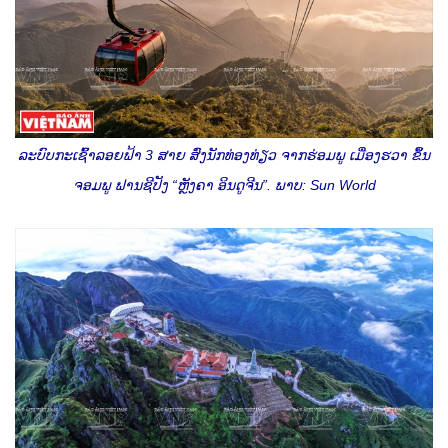
ລະບົບກະເຊົ້າລອຍຟ້າ 3 ສາຍ ສົ່ງນັກທ່ອງທ່ຽວ ຈາກຮ່ອມພູ ເມື່ອງຮວາ ຂຶ້ນ
ຈອມພູ ຟານຊີປັງ “ຫຼັງຄາ ອິນດູຈີນ”. ພາບ: Sun World