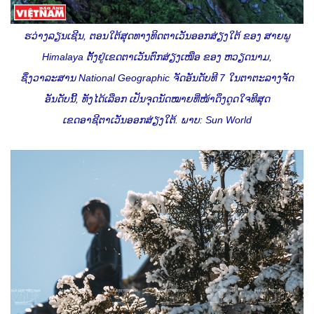
ຮວ່າງລຽນເຊີນ, ຕອນໃຕ້ສຸດທາງທິດຕາເວັນອອກສ່ຽງໃຕ້ ຂອງ ສາຍພູ
Himalaya ຕັ້ງຢູ່ເຂດຕາເວັນຕົກສ່ຽງເໜືອ ຂອງ ຫວຽດນາມ,
ຊຶ່ງວາລະສານ National Geographic ຈັດອັນດັບທີ 7 ໃນຕາຕະລາງຈັດ
ອັນດັບນີ້, ທັງໄດ້ເລືອກ ເປັນຈຸດນັດໝາຍທີ່ໜ້າດຶງດູດໃຈທີສຸດ
ເຂດອາຊີຕາເວັນອອກສ່ຽງໃຕ້. ພາບ: Sun World