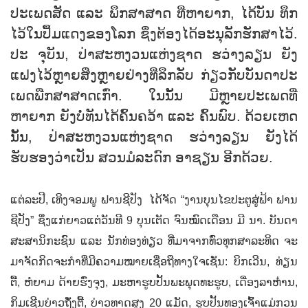
ປະເພດສັດ ແລະ ພຶກສາສາດ ທີ່ຫາຍາກ, ໄດ້ບັນ ທຶກ
ໄວ້ໃນປຶ້ມແດງຂອງໂລກ ຊຶ່ງຕ້ອງໄດ້ອະນຸລັກຮັກສາໄວ້.
ປະ ຈຸບັນ, ປ່າສະຫງວນແຫ່ງຊາດ ຮວ່າງລຽນ ຍັງ
ແຝງໄວ້ຫຼາຍສິ່ງຫຼາຍຢ່າງທີ່ລຶກລັບ ກ່ຽວກັບບັນດາປະ
ເພດພືກສາສາດເກົ່າ. ໃນນັ້ນ ມີຫຼາຍປະເພດທີ່
ຫາຍາກ ຍັງບໍ່ທັນໄດ້ຄົ້ນຄວ້າ ແລະ ຄົ້ນພົບ. ດ້ວຍເຫດ
ນັ້ນ, ປ່າສະຫງວນແຫ່ງຊາດ ຮວ່າງລຽນ ຍັງໄດ້
ຮັບຮອງວ່າເປັນ ສວນມໍລະດົກ ອາຊຽນ ອີກດ້ວຍ.
ແຕ່ລະປີ, ເທິງຈອມພູ ຟານຊີປັງ ໄດ້ຈັດ “ງານບຸນໄຂປະຕູສູ່ຟ້າ ຟານ
ຊີປັງ” ຊຶ່ງແກ່ຍາວແຕ່ວັນທີ 9 ບຸນເຕັດ ຈົນໝົດເດືອນ ມີ ນາ. ບັນດາ
ສະສານິກະຊົນ ແລະ ນັກທ່ອງທ່ຽວ ທີ່ມາຈາກທົ່ວທຸກສາລະທິດ ຈະ
ມາຈັດກິດຈະກໍາທີ່ມີຄວາມໝາຍເຊື່ອຖືທາງໃຈເຊັ່ນ: ບິກເວີນ, ທ່ຽນ
ຕື້, ຫໍຍາມ ດ້າຍຮົ່ງຈຸງ, ມະຫາຮູບປັ້ນພະພຸດທະຮູບ, ເດື່ອງລາຫ໋ານ,
ກິມເຊີນບ່າວຖັ໋ງຕື້, ບ່າວທາດສູງ 20 ແມັດ, ຮູບປັ້ນທອງເຈົ້າແມ່ກວນ