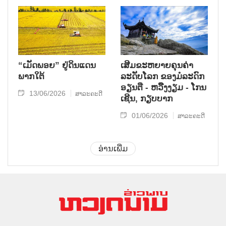
“ເມັດພອຍ” ຢູ່ດິນແດນ
ເສີມຂະຫຍາຍຄຸນຄ່າ
ພາກໃຕ້
ລະດັບໂລກ ຂອງມໍລະດົກ
ອຽນຕື - ຫວິ໊ງງຽມ - ໂກນ
13/06/2026
ສາລະຄະດີ
ເຊີນ, ກຽບບາກ
01/06/2026
ສາລະຄະດີ
ອ່ານເພີ່ມ