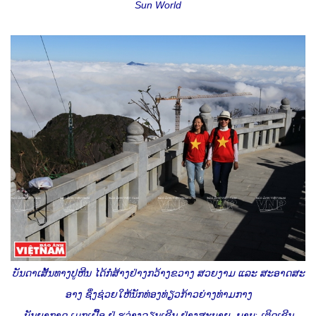
Sun World
ບັນດາເສັ້ນທາງປູຫີນ ໄດ້ກໍ່ສ້າງຢ່າງກວ້າງຂວາງ ສວຍງາມ ແລະ ສະອາດສະ
ອາງ ຊຶ່ງຊ່ວຍໃຫ້ນັກທ່ອງທ່ຽວກ້າວຍ່າງທ່າມກາງ
ບັນຍາກາດ ເມກເຝື້ອ ຢູ່ ຮວ່າງລຽນເຊີນ ຢ່າງສະບາຍ. ພາບ: ເຕິດເຊີນ