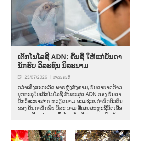
ເຕັກໂນໂລຊີ ADN: ຄືນຊື່ ໃຫ້ແກ່ບັນດາ
ນັກຮົບ ວິລະຊົນ ນິລະນາມ
23/07/2026
ສາລະຄະດີ
ກວ່າເຄິ່ງສະຕະວັດ ພາຍຫຼັງສົງຄາມ, ບັນດາບາດກ້າວ
ບຸກທະລຸໃນເຕັກໂນໂລຊີ ສັນລະສູດ ADN ຂອງ ບັນດາ
ນັກວິທະຍາສາດ ຫວຽດນາມ ພວມຊ່ວຍກຳນົດຕົວຕົນ
ຂອງ ບັນດານັກຮົບ ນິລະ ນາມ ທ່ີເສຍສະຫຼະຊີວິດເພື່ອ
ຊາດ, ເຊື່ອມຕໍ່ ການເຕົ້າໂຮມກັນ ທີ່ຫຼາຍຄອບຄົວ ຕ້ອງ
ໄດ້ລໍຖ້າມາເປັນເວລາຫຼາຍທົດສະວັດ.