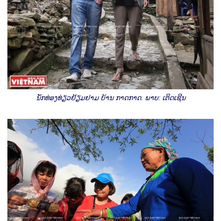
ນັກທ່ອງທ່ຽວຢ້ຽມຢາມ ບ້ານ ກາດກາດ. ພາບ: ເຕິດເຊີນ