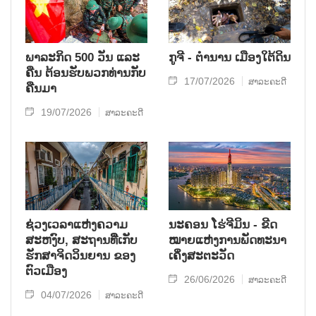
ພາລະກິດ 500 ວັນ ແລະ
ກູຈີ - ຕໍານານ ເມືອງໃຕ້ດິນ
ຄືນ ຕ້ອນຮັບພວກທ່ານກັບ
17/07/2026
ສາລະຄະດີ
ຄືນມາ
19/07/2026
ສາລະຄະດີ
ຊ່ວງເວລາແຫ່ງຄວາມ
ນະຄອນ ໂຮ່ຈີມິນ - ຂີດ
ສະຫງົບ, ສະຖານທີ່ີເກັບ
ໝາຍແຫ່ງການພັດທະນາ
ຮັກສາຈິດວິນຍານ ຂອງ
ເຄິ່ງສະຕະວັດ
ຕົວເມືອງ
26/06/2026
ສາລະຄະດີ
04/07/2026
ສາລະຄະດີ