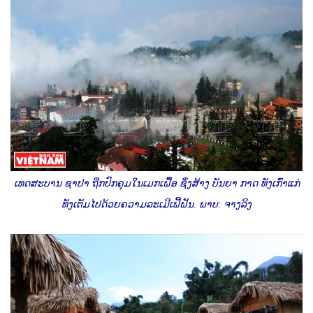
ເທດສະບານ ຊາປາ ຖືກປົກຄຸມໃນເມກເຝື້ອ ຊຶ່ງສ້າງ ບັນຍາ ກາດ ທັງເກົ່າແກ່
ທັງເຕັມໄປດ້ວຍຄວາມລະເມີເຟີ້ຝັນ. ພາບ: ຈາງລິງ