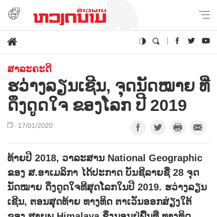
ສາລະຄະດີ
ຮວ່າງລຽນເຊີນ, ຈຸດນັດໝາຍ ທີ່
ດຶງດູດໃຈ ຂອງໂລກ ປີ 2019
17/01/2020
ທ້າຍປີ 2018, ວາລະສານ National Geographic
ຂອງ ສ.ອາເມລິກາ ໄດ້ປະກາດ ບັນຊີລາຍຊື່ 28 ຈຸດ
ນັດໝາຍ ດຶງດູດໃຈທີສຸດໂລກໃນປີ 2019. ຮວ່າງລຽນ
ເຊີນ, ຕອນສຸດທ້າຍ ທາງທິດ ຕາເວັນອອກສ່ຽງໃຕ້
ຂອງ ສາຍພູ Himalaya ຊຶ່ງນອນຢູ່ພື້ນທີ່ ທາງທິດ