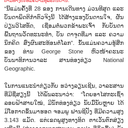
ຕາມທາງບົກທີ່ມີຄວາມທຸລະກັນດານ.
“ນີ້ແມ່ນຄັ້ງທີ່ 28 ຂອງ ການເດີນທາງ ມ່ວນທີສຸດ ແລະ
ບັນດາພຶດຕິກຳຕົວຈິງນີ້ ໄດ້ສ້າງແຮງບັນດານໃຈ, ຜັນ
ປ່ຽນວິໄສທັດ, ເຊື່ອມຕໍ່ພວກຂ້າພະເຈົ້າ ກັບບັນດາ
ພື້ນຖານວັດທະນະທຳ, ບັນ ດາຈຸດທີ່ມາ ແລະ ຄວາມ
ນຶກຄິດ ສົ່ງຜົນສະທ້ອນຕໍ່ໂລກ”. ນັ້ນແມ່ນຄວາມຮູ້ສຶກ
ຂອງ ທ່ານ George Stone ຫົວໜ້າຄະນະ
ບັນນາທິການວາລະ ສານທ່ອງທ່ຽວ National
Geographic.
ໃນການແນະນຳກ່ຽວກັບ ຮວ່າງລຽນເຊີນ, ວາລະສານ
ທີ່ມີຊື່ສຽງນີ້ ໄດ້ພັນລະນາວ່າ: “ໂດຍອາໄສກະເຊົ້າ
ລອຍຟ້າສາຍໃໝ່, ມີນັກທ່ອງທ່ຽວ ນັບມື້ນັບຫຼາຍ ໄດ້
ມີໂອກາດຂຶ້ນມາຮອດ ຈອມພູ ຟານຊີປັງ ທີ່ມີຄວາມສູງ
3.143 ແມັດ. ແຕ່ເຂດພູສູງທາງທິດ ຕາເວັນຕົກສ່ຽງ