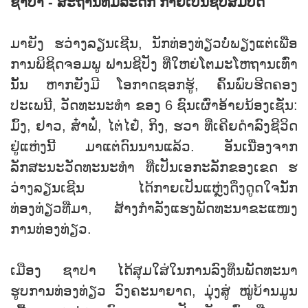
ຊາປາ - ສະຖານທີ່ມໍລະດົກ ກາຍເປັນຊັບສົມບັດ
ມາຍັງ ຮວ່າງລຽນເຊີນ, ນັກທ່ອງທ່ຽວບໍ່ພຽງແຕ່ເພື່ອ
ການພິຊິດຈອມພູ ຟານຊີປັງ ທີ່ໃຫຍ່ໂຕມະໂຫຖານເທົ່າ
ນັ້ນ ຫາກຍັງມີ ໂອກາດຊອກຮູ້, ຄົ້ນພົບຮີດຄອງ
ປະເພນີ, ວັດທະນະທຳ ຂອງ 6 ຊົນເຜົ່າອ້າຍນ້ອງເຊັ່ນ:
ມົ້ງ, ຢາວ, ສ໋າຟໍ໋, ໄຕ່ໄຢ໋, ກິງ, ຮວາ ທີ່ເຄີຍດຳລົງຊີວິດ
ຢູ່ແຫ່ງນີ້ ມາແຕ່ດົນນານແລ້ວ. ອັນເນື່ອງຈາກ
ລັກສະນະວັດທະນະທຳ ທີ່ເປັນເອກະລັກຂອງເຂດ ຮ
ວ່າງລຽນເຊີນ ໄດ້ກາຍເປັນແຫຼ່ງດຶງດູດໃຈນັກ
ທ່ອງທ່ຽວທີ່ມາ, ສ້າງກຳລັງແຮງພັດທະນາຂະແໜງ
ການທ່ອງທ່ຽວ.
ເມືອງ ຊາປາ ໄດ້ສຸມໃສ່ໃນການລົງທຶນພັດທະນາ
ຮູບການທ່ອງທ່ຽວ ວົງຄະນາຍາດ, ມຸ່ງສູ່ ໝູ່ບ້ານມູນ