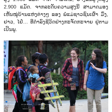
2.900 ແມັດ. ຈາກລະດັບຄວາມສູງນີ້ ສາມາດມອງ
ເຫັນໝູ່ບ້ານແຫ່ງຕ່າງໆ ຂອງ ພໍ່ແມ່ຊາວຊົນເຜົ່າ ມົ້ງ,
ຢາວ, ໄຢ໋… ທີ່ດຳລົງຊີວິດຢ່າງກະຈັດກະຈາຍ ຢູ່ຕາມ
ເປີ້ນພູ.