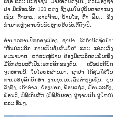
ເຊື້ອ ແລະ ປະຊາຊົນ. ມາຮອດປັດຈຸບັນ, ທົ່ວເມືອງຊາ
ປາ ມີເຮືອນພັກ 160 ແຫ່ງ ຊຶ່ງສຸມໃສ່ຢູ່ບັນດາຕາແສງ
ເຊ່ັນ: ຕ໊າວານ, ລາວຈ໊າຍ, ບ້ານໂຮ່, ຕ໊າ ຟີ່ນ… ຊຶ່ງ
ນຳມາແຫຼ່ງລາຍຮັບນັບຫຼາຍສິບພັນຕື້ດົ່ງ/ປີ.
ອຳນາດການປົກຄອງເມືອງ ຊາປາ ໄດ້ກຳນົດທິດນຳ:
“ຫັນມໍລະດົກ ກາຍເປັນຊັບສົມບັດ” ແລະ ແຕ່ລະວົງ
ຄະນາຍາດ, ແຕ່ລະໝູ່່ບ້ານ ຕ້ອງມີຜະລິດຕະພັນໜຶ່ງ
ມີລັກສະນະທີ່ເປັນເອກະລັກຂອງຕົນ. ເພື່ອປະຕິບັດ
ຈຸດໝາຍນີ້, ໃນໄລຍະຜ່ານມາ, ຊາປາ ໄດ້ສຸມໃສ່ໃນ
ການອະນຸລັກຮັກສາ ງານບຸນມູນເຊື້ອຕ່າງໆເຊ່ັນ: ບຸນ
ລົງທົ່ງ, ເກົ່າຕ່າວ, ຣ໋ອງປອກ, ຟ້ອນແຊ່ວ, ຟ້ອນລະຄັງ,
ຟ້ອນວີ, ພິທີເກີບສັກ (ພິທີຮັບຮອງ ຜູ້ຊາຍເປັນຜູ້ໃຫຍ່)
ແລະ ອື່ນໆ.