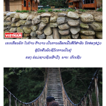
ເຂດເຮືອນພັກ ໃນບ້ານ ຕ໊າວານ ເປັນການເລືອກເຟັ້ນທີ່ດີສຳລັບ ນັກທ່ອງທ່ຽວ
ຜູ້ມັກຄົ້ນພົບຊີວິດການເປັນຢູ່
ຂອງ ພໍ່ແມ່ຊາວຊົນເຜົ່າມົ້ງ. ພາບ: ເຕິດເຊີນ