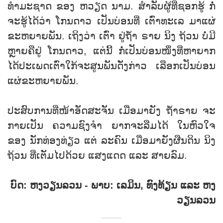
ທຳມະຊາດ ຂອງ ຫວຽດ ນາມ. ສຳລັບຜູ້ທີ່ຊອກຮູ້ ກໍ່
ຈະຮູ້ໄດ້ວ່າ ໂກນດາວ ເປັນບ່ອນທີ່ ເຕົ່າທະເລ ມາແຜ່
ຂະຫຍາຍພັນ. ເຖິງວ່າ ເຕົ່າ ຢູ່ຖ້ຳ ຣາຍ ນິງ ຖ້ວນ ບໍ່ມີ
ຫຼາຍຄືຢູ່ ໂກນດາວ, ແຕ່ນີ້ ກໍ່ເປັນບ່ອນໜຶ່ງທີ່ຫາຍາກ
ໄດ້ປະເພດເຕົ່າໃກ້ຈະສູນພັນດັ່ງກ່າວ ເລືອກເປັນບ່ອນ
ແຜ່ຂະຫຍາຍພັນ.
ປະສົບການທ່ີໜ້າອັດສະຈັນ ເມື່ອມາຍັງ ຖ້ຳຣາຍ ຈະ
ກາຍເປັນ ຄວາມຊົງຈໍາ ຍາກຈະລືມໄດ້​ ໃນຫົວໃຈ
ຂອງ ນັກທ່ອງທ່ຽວ ແຕ່ ລະຄົນ ເມື່ອມາຍັງຜືນດິນ ນິງ
ຖ້ວນ ທ່ີເຕັມໄປດ້ວຍ ແສງແດດ ແລະ ສາຍລົມ.
ບົດ: ຫງວຽນລວນ - ພາບ: ເລມິນ, ທົງທ້ຽນ ແລະ ຫງ
ວຽນລວນ