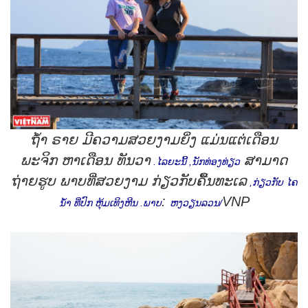
ຖໍ້າ ຣາຍ ມີຄວາມສວຍງາມຍິ່ງ ແມ່ນແຕ່ເດືອນ
ພະຈິກ ຫາເດືອນ ທັນວາ
ສາມາດ
.
ໄລຍະນີ້
,
ນັກທ່ອງທ່ຽວ
ຖ່າຍຮູບ ພາບທີ່ສວຍງາມ ກ່ຽວກັບຄື້ນທະເລ
,
ກ່ຽວກັບ ໄຄ
:
VNP
ນໍ້າ ທີ່ປົກ ຫຸ້ມເທິງຫີນ
.
ພາບ
ຫງວຽນລວນ
/