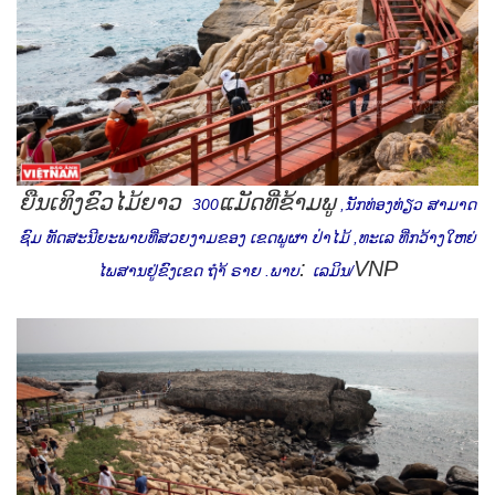
ຍືນເທິງຂົວໄມ້ຍາວ
ແມັດທີ່ຂ້າມພູ
300
,
ນັກທ່ອງທ່ຽວ ສາມາດ
ຊົມ ທັດສະນີຍະພາບທີ່ສວຍງາມຂອງ ເຂດພູຜາ ປ່າໄມ້
,
ທະເລ ທີ່ກວ້າງໃຫຍ່
:
VNP
ໄພສານຢູ່ຂົງເຂດ ຖຳ້ ຣາຍ
.
ພາບ
ເລມິນ
/