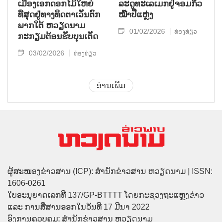
ເມືອງເອກດອກໄມ້ໃຫຍ່
ລະດູທະເລເມກຢູ່ຈອມກິ່ວ
ທີ່ສຸດຢູ່ທາງທິດຕາເວັນຕົກ
ໝ໊າປີ໋ແຫຼ່ງ
ພາກໃຕ້ ຫວຽດນາມ
01/02/2026
ທ່ອງທ່ຽວ
ກະກຽມຕ້ອນຮັບບຸນເຕັດ
03/02/2026
ທ່ອງທ່ຽວ
ອ່ານເພີ່ມ
ຜູ້ສະໜອງຂ່າວສານ (ICP): ສຳນັກຂ່າວສານ ຫວຽດນາມ | ISSN:
1606-0261
ໃບອະນຸຍາດເລກທີ 137/GP-BTTTT ໂດຍກະຊວງຖະແຫຼງຂ່າວ
ແລະ ການສື່ສານອອກໃນວັນທີ 17 ມີນາ 2022
ອົງການຄວບຄຸມ: ສຳນັກຂ່າວສານ ຫວຽດນາມ