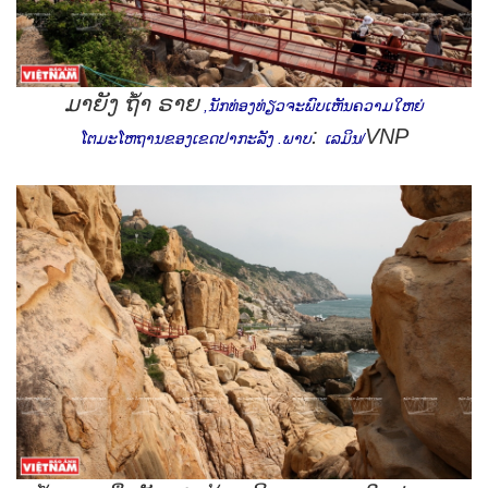
ມາຍັງ ຖໍ້າ ຣາຍ
,
ນັກທ່ອງທ່ຽວຈະພົບເຫັນຄວາມໃຫຍ່
:
VNP
ໂຕມະໂຫຖານຂອງເຂດປາກະລັງ
.
ພາບ
ເລມິນ
/