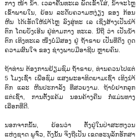
ກາງ ໜ້າ ນໍ້າ. ເວລາຄື້ນທະເລ ພັດເຂົ້າໃສ່, ນໍ້າຈະໄຫຼ
ເຂົ້າພາຍໃນ, ຍ້ອນ ລະດັບຄວາມຫງ່ຽງ ຂອງ ກ້ອນ
ຫີນ ໄດ້ເຮັດໃຫ້ນຳ້ໄຫຼ ລົງສູ່ທະ ເລ ເຊິ່ງສ້າງເປັນນຳ້
ຕົກ ໂດຍບັງເອີນ ຢູ່ທ່າມກາງ ທະເລ. ນີ້ຖື ວ່າ ເປັນນໍ້າ
ຕົກ ເທິງທະເລ ໜຶ່ງບໍ່ມີສອງ ຢູ່ ຖ້ຳຣາຍ ເປັນທ່ີດຶງ ດູດ
ຄວາມສົນໃຈ ຂອງ ຊ່າງພາບມືອາຊີບ ຫຼາຍຄົນ.
ຖ້າທ່ານ ຕ້ອງການຢ້ຽມຊົມ ຖ້ຳຣາຍ, ທ່ານຄວນໄປແຕ່
5 ໂມງເຊົ້າ ເພື່ອຊົມ ແສງພະອາທິດຍາມເຊົ້າ ເທິງນຳ້
ຕົກ ແລະ ຫີນປະກາລັງ ທີ່ສວຍງາມ. ຖ້າບໍ່ຢາກລຸກ
ແຕ່ເຊົ້າ, ການຕັ້ງແຄ້ມ ນອນຄ້າງຄືນ ກໍ່ແມ່ນທາງ
ເລືອກທີ່ດີ.
ນອກຈາກນັ້ນ, ຍ້ອນວ່າ ຕັ້ງຢູ່ໃນປ່າສະຫງວນ
ແຫ່ງຊາດ ພູຈົ໋ວ, ດັ່ງນັ້ນ ຈິ່ງຖືເປັນ ເຂດອະນຸລັກຮັກສາ