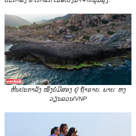
ຫີນປະກາລັງ ໜຶ່ງບໍ່ມີສອງ ຢູ່ ຖ້ຳຣາຍ. ພາບ: ຫງ
ວຽນລວນ/VNP