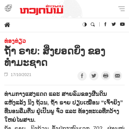
ທ່ອງທ່ຽວ
ຖໍ້າ ຣາຍ: ສິ່ງຍອດຍິ່ງ ຂອງ
ທຳມະຊາດ
17/10/2021
ທ່າມກາງແສງແດດ ແລະ ສາຍລົມຂອງຜືນດິນ
ແຫ້ງແລ້ງ ນິງ ຖ້ວນ, ຖໍ້າ ຣາຍ ປຽບເໝືອນ “ເຈົ້າຍິງ”
ທີ່ນອນລືມຕື່ນ ຢູ່ເປີ້ນພູ ຈົ໋ວ ແລະ ທ້ອງທະເລທີ່ກວ້າງ
ໃຫຍ່ໄພສານ.
ຖ້ຳ ຣາຍ, ນິງຖ້ວນ ຕັ້ງຢູ່ຖະໜົນເລກ 702, ຜ່ານໝູ່