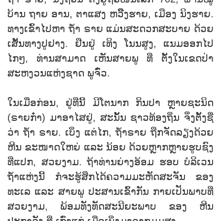
ບ້ານ ຖາຍ ອານ, ຕາແສງ ຫວິ໊ງຮາຍ, ເມືອງ ນິງຮາຍ.
ທາງເຂົ້າໄປຫາ ຖ້ຳ ຣາຍ ແມ່ນສະດວກສະບາຍ ດ້ວຍ
ເສັ້ນທາງປູຢາງ. ຢືນຢູ່ ເທິງ ໂນນສູງ, ແນມອອກໄປ
ໄກໆ, ທ່ານສາມາດ ເຫັນສາຍພູ ທີ່ ຕັ້ງໃນເຂດປ່າ
ສະຫງວນແຫ່ງຊາດ ພູຈົ໋ວ.
ໃນເມື່ອກ່ອນ, ຢູ່ທ່ີນີ້ ມີໂຕນາກ ກິນປາ ຫຼາຍຊະນິດ
(ຣາຍກ໋າ) ມາອາໄສຢູ່, ສະນັ້ນ ຊາວທ້ອງຖິ່ນ ຈຶ່ງຕັ້ງຊື່
ວ່າ ຖ້ຳ ຣາຍ. ເບິ່ງ ແຕ່ໄກ, ຖ້ຳຣາຍ ຖືກຈັດລຽງດ້ວຍ
ຫີນ ຂະໜາດໃຫຍ່ ແລະ ນ້ອຍ ດ້ວຍຫຼາກຫຼາຍຮູບຊົງ
ທີ່ແປກ, ສວຍງາມ. ຖ້າທ່ານຍ່າງອ້ອມ ຮອບ ບໍລິເວນ
ຖໍ້າແຫ່ງນີ້ ກໍຈະຮູ້ສຶກໄດ້ຄວາມມະຫັດສະຈັນ ຂອງ
ທະເລ ແລະ ສາຍພູ ປະສານເຂົ້າກັນ ກາຍເປັນພາບທ່ີ
ສວຍງາມ, ພ້ອມທັງທັດສະນີຍະພາບ ຂອງ ຫີນ
ປະກາລັງ ທີ່ ເກົ່າແກ່ ເມື່ອເບິ່ງມາຈາກມູມສູງ.