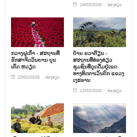
18/03/2026
ທ່ອງທ່ຽວ
ກວາງຝູເກົ່າ - ສະຖານທີ່
ບ້ານ ຮວາຕ໊ຽນ -
ຮັກສາຈິດວິນຍານ ບຸນ
ສະຖານທີ່ທ່ອງທ່ຽວ
ເຕັດ ຫວຽດ
ຊຸມຊົນທີ່ດູດດື່ມຢູ່ເຂດ
ທາງທິດຕາເວັນຕົກ ແຂວງ
23/02/2026
ທ່ອງທ່ຽວ
ເງະອານ
12/02/2026
ທ່ອງທ່ຽວ