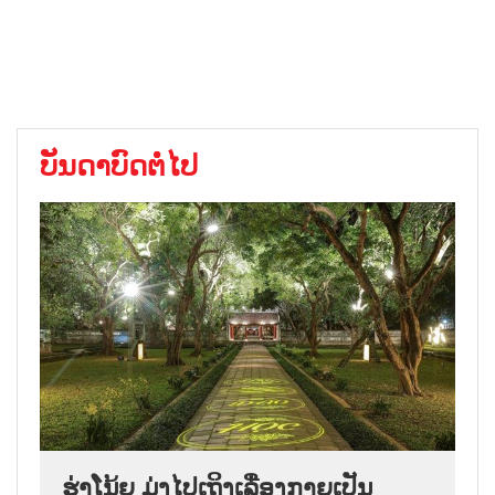
ບັນດາບົດຕໍ່ໄປ
ຮ່າໂນ້ຍ ມຸ່ງໄປເຖິງເລື່ອງກາຍເປັນ