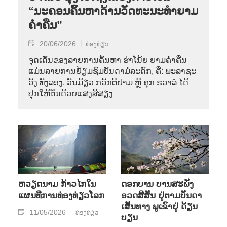
“ນະຄອນຄົ້ນຫາດ້ານວັດທະນະທຳຍາມ
ຄ່ຳຄືນ”
20/06/2026
ທ່ອງທ່ຽວ
ຈຸດເດັ່ນຂອງລາຍການຄົ້ນຫາ ຮ່າໂນ້ຍ ຍາມຄ່ຳຄືນ
ແມ່ນລາຍການຢ້ຽມຊົມບັນດາມໍລະດົກ, ຄື: ພະລາຊະ
ວັງ ທັງລອງ, ວັນມ້ຽວ ກວັກຕືຢາມ ຫຼື ຄຸກ ຮວາລໍ່ ໄດ້
ປຸກໃຫ້ຕື່ນດ້ວຍແສງສີສຽງ
ຫວຽດນາມ ກ້າວໄກໃນ
ດອກບານ ບານສະພັ່ງ
ແຜນທີ່ການທ່ອງທ່ຽວໂລກ
ອວດສີສັນ ຢູ່ຕາມບັນດາ
ເສັ້ນທາງ ພູເຂົາຢູ່ ດ້ຽນ
11/05/2026
ທ່ອງທ່ຽວ
ບຽນ