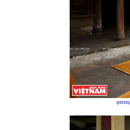
មុខរបរ