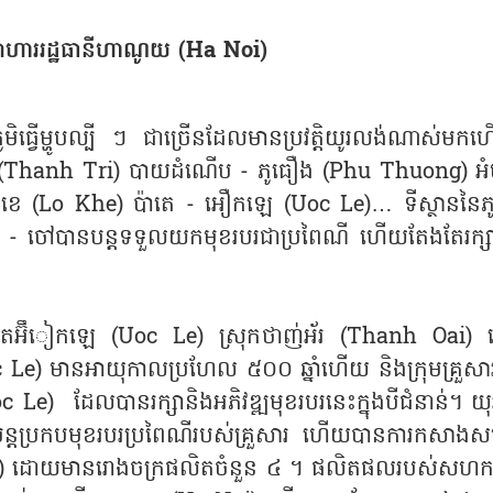
ូបអាហាររដ្ឋធានីហាណូយ (Ha Noi)
្វើម្ហូបល្បី ៗ ជាច្រើនដែលមានប្រវត្តិយូរលង់ណាស់មកហើ
ី (Thanh Tri) បាយដំណើប - ភូធឿង (Phu Thuong) អំបុក
ឡូខេ (Lo Khe) ប៉ាតេ - អឿកឡេ (Uoc Le)… ទីស្ថាននៃភូមិធ្
- ចៅបានបន្តទទួលយកមុខរបរជាប្រពៃណី ហើយតែងតែរក្សាភាពអាថ៌
៉ាតេអ៊ឹៀកឡេ (Uoc Le) ស្រុកថាញ់អ័រ (Thanh Oai) ដើម្ប
(Uoc Le) មានអាយុកាលប្រហែល ៥០០ ឆ្នាំហើយ និងក្រុមគ
(Uoc Le) ដែលបានរក្សានិងអភិវឌ្ឍមុខរបរនេះក្នុងបីជំនាន់
េះបានបន្តប្រកបមុខរបរប្រពៃណីរបស់គ្រួសារ ហើយបានការក
oi) ដោយមានរោងចក្រផលិតចំនួន ៤ ។ ផលិតផលរបស់សហ