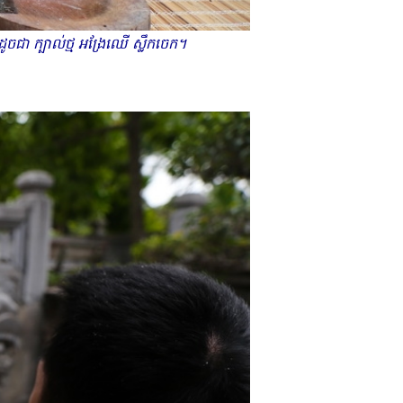
ា ក្បាល់ថ្ម អង្រែឈើ ស្លឹកចេក។