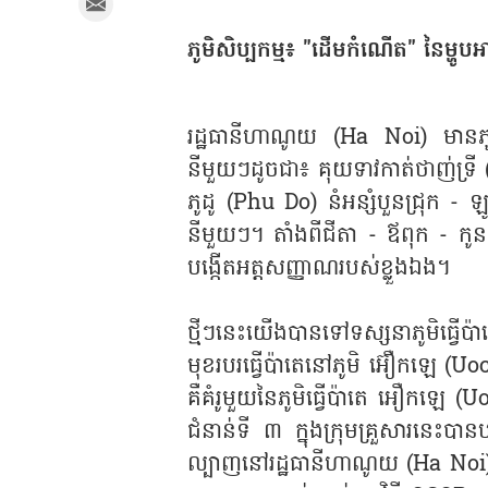
ភូមិសិប្បកម្ម៖ "ដើមកំណើត" នៃម្ហ
រដ្ឋធានីហាណូយ (Ha Noi) មានភូមិធ
នីមួយៗដូចជា៖ គុយទាវកាត់ថាញ់ទ្រ
ភូដូ (Phu Do) នំអន្សំបួនជ្រុក - 
នីមួយៗ។ តាំងពីជីតា - ឪពុក - កូន 
បង្កើតអត្តសញ្ញាណរបស់ខ្លួងឯង។
ថ្មីៗនេះយើងបានទៅទស្សនាភូមិធ្វើប
មុខរបរធ្វើប៉ាតេនៅភូមិ អ៊ឿកឡេ 
គឺគំរូមួយនៃភូមិធ្វើប៉ាតេ អឿកឡេ 
ជំនាន់ទី ៣ ក្នុងក្រុមគ្រួសារន
ល្បាញនៅរដ្ឋធានីហាណូយ (Ha N