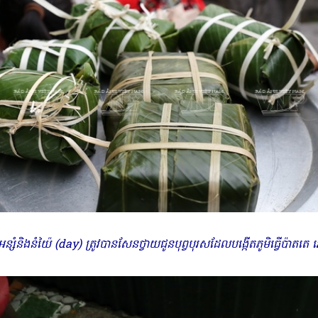
ន្សំនិងនំយ៉ៃ (day) ត្រូវបានសែនថ្វាយជូនបុព្វបុរសដែលបង្កើតភូមិធ្វើប៉