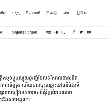
añol
中文
Русский
日本語
ລາວ
한국어
គល
ពហុប្រព័ន្ធផ្សព្វផ្សាយ
កើតមុខម្ហូបឈ្ងុយឆ្ងាញ់
ដែល​ទ
រីករាលដាលនិង
្មទៅកាន់ទីក្រុង ហើយបានចុះឈ្មោះនៅលើផែនទី
ចិត្តរបស់ភ្ញៀវទេសចរមកពីជុំវិញពិភពលោក
ភាពនិងសុភមង្គល។