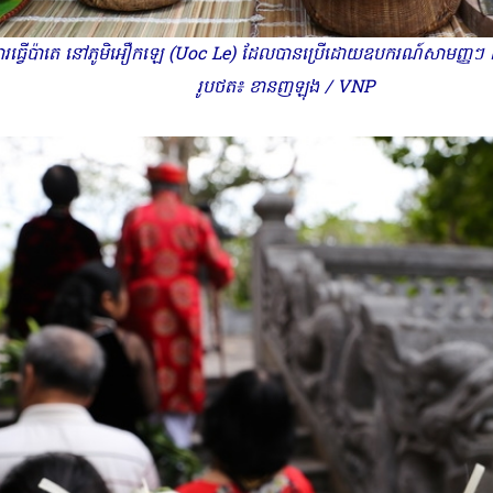
រធ្វើប៉ាតេ នៅភូមិអឿកឡេ (Uoc Le) ដែលបានប្រើដោយឧបករណ៍សាមញ្ញៗ ដូចជ
រូបថត៖ ខានញឡុង / VNP