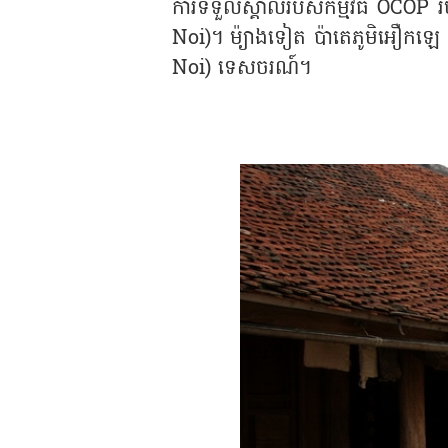
ការទទួលស្គាល់របស់កម្មវិធី OCOP
Noi)។ ម៉្យាងទៀត ប៉ាតេភូមិអឿកឡេ
Noi) ទេសចរណ៍។