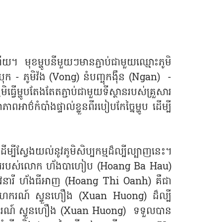
យ។ មុខម្ហូបនីមួយៗមានភ្ជាប់ជាមួយឈ្មោះភូមិ
 - ភូមិវ៉ង (Vong) នំបញ្ចុកង៉ឹន (Ngan) -
វើម្ហូបតែងតែតភ្ជាប់ជាមួយទីស្ថានរបស់គ្រួសារ
កំបាំងផ្ទាល់ខ្លួនពីរបៀបកែច្នៃម្ហូប ដើម្បី
ីស្វែងយល់នូវភូមិសិប្បកម្មដ៏ល្បីល្បាញនេះ។
្រួសាររបស់លោក ហ័ងបាហៀប (Hoang Ba Hau)
។ យុវនារី ហ័ងធីអាញ (Hoang Thi Oanh) គឺជា
សាងសហករណ៍ ស្វួនហឿង (Xuan Huong) ដ៏ល្បី
ករណ៍ ស្វួនហឿង (Xuan Huong) ទទួលបាន