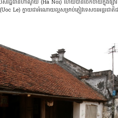
 របស់រដ្ឋធានីហាណូយ (Ha Noi) ហើយបានចែកចាយក្នុងផ្សារ
 (Uoc Le) ក្លាយជាអំណោយល្អសម្រាប់ភ្ញៀវទេសចរអន្តរជា