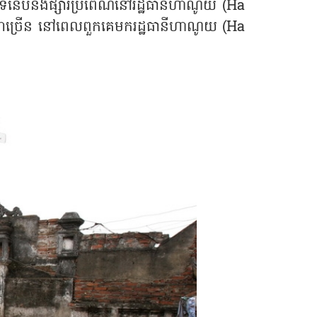
ទំនើបនិងផ្សារប្រពៃណីនៅរដ្ឋធានីហាណូយ (Ha
តិជាច្រើន នៅពេលពួកគេមករដ្ឋធានីហាណូយ (Ha