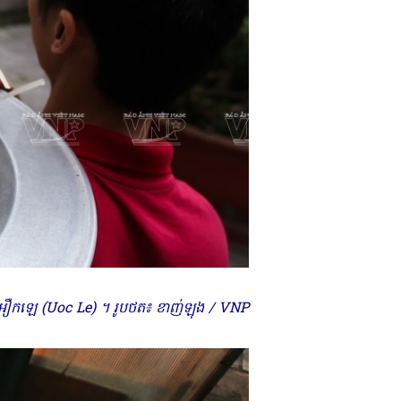
ាតតេ អឿកឡេ (Uoc Le) ។ រូបថត៖ ខាញ់ឡុង / VNP