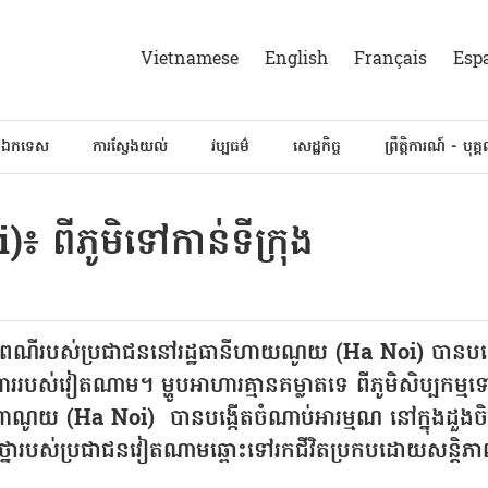
Vietnamese
English
Français
Esp
៍ឯកទេស
ការស្វែងយល់
វប្បធម៌
សេដ្ឋកិច្ច
ព្រឹត្តិការណ៍ - បុគ្
 ពីភូមិទៅកាន់ទីក្រុង
បប្រពៃណី​របស់ប្រជាជននៅរដ្ឋធានីហាយណូយ
(Ha Noi)
បានបង្
ារ
របស់វៀតណាម។ ម្ហូបអាហារគ្មានគម្លាតទេ ពីភូមិសិប្បកម
ានីហាណូយ
(Ha Noi)
បានបង្កើតចំណាប់អារម្មណ
នៅក្នុងដួង
្រាថ្នារបស់ប្រជាជនវៀតណាមឆ្ពោះទៅរកជីវិតប្រកបដោយ​សន្តិ