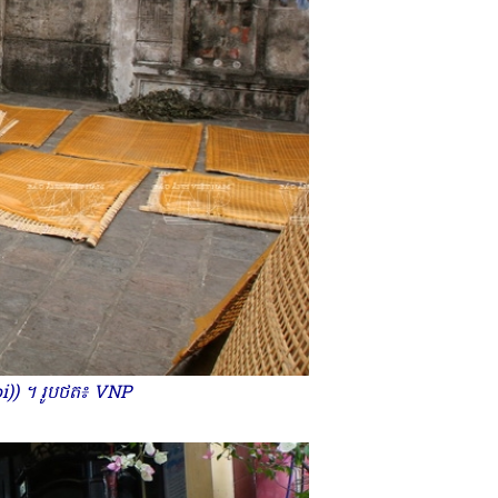
oi)) ។ រូបថត៖ VNP