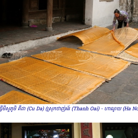
ធ្វើមីសួភូមិ គឺដា (Cu Da) (ស្រុកថាញ់អ័រ (Thanh Oai) - ហាណូយ (Ha N