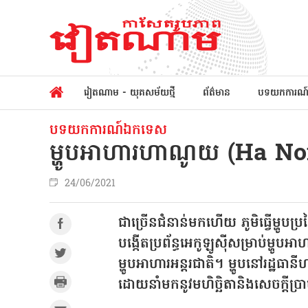
វៀតណាម - យុគសម័យថ្មី
ព័ត៌មាន
បទយកការណ
បទយកការណ៍ឯកទេស
ម្ហូបអាហារហាណូយ (Ha Noi)៖
24/06/2021
ជាច្រើនជំនាន់មកហើយ ភូមិធ្វើម្ហូ
បង្កើតប្រព័ន្ធអេកូឡូស៊ីសម្រាប់ម្ហូប
អាហ
ម្ហូបអាហារអន្តរជាតិ។ ម្ហូបនៅរដ្ឋធ
ដោយនាំមកនូវមហិច្ឆិតានិងសេចក្តីប