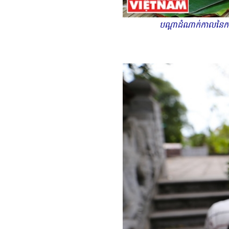
បណ្តាដំណាក់កាលនៃកា