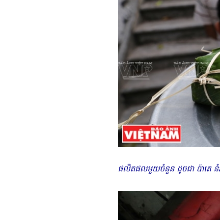
ផលិតផលមួយចំនួន ដូចជា ប៉ាតេ នំអ