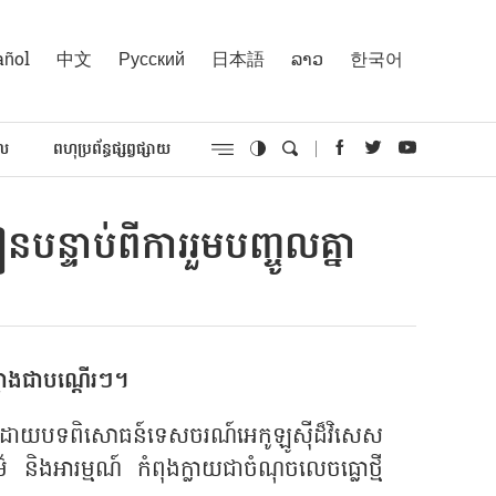
añol
中文
Русский
日本語
ລາວ
한국어
គល
ពហុប្រព័ន្ធផ្សព្វផ្សាយ
ន្ទាប់ពីការរួមបញ្ចូលគ្នា
ថ្មោងជាបណ្ដើរៗ។
នឯងដោយបទពិសោធន៍ទេសចរណ៍អេកូឡូស៊ីដ៏វិសេស
ម៌ និងអារម្មណ៍ កំពុងក្លាយជាចំណុចលេចធ្លោថ្មី