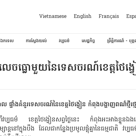
Vietnamese
English
Français
Esp
៍ឯកទេស
ការស្វែងយល់
វប្បធម៌
សេដ្ឋកិច្ច
ព្រឹត្តិការណ៍ - បុគ្
ចលេចធ្លោមួយនៃទេសចរណ៍ខេត្តថៃង្វៀនប
ដ្ឋបាល ផ្ទាំងគំនូរទេសចរណ៍នៃខេត្តថៃង្វៀន កំពុងបង្ហាញពណ៌ថ្មី
ីវប្បធម៌ ខេត្តថៃង្វៀនសព្វថ្ងៃនេះ កំពុងអះអាង​ខ្លួ
តនៅក្នុងបឹង ដែលជាកន្លែងប្រមូលផ្ដុំគ្នានៃធម្មជាតិ វប្បធ