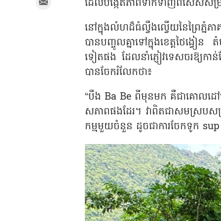
ដែលបង្កើតភាពទាក់ទាញពិសេសសម្រា
នៅក្នុងលំហដ៏ធំល្វឹងល្វើយនៃព្រៃភ្ន
បានបញ្ចូលគ្នាទៅក្នុងខេត្តថៃង្វៀន 
ទៀតផង ដែលនាំភ្ញៀវទេសចរឱ្យកាន់ត
បានចែករំលែកថា៖
“
បឹង
Ba Be
ពីមុនមក គឺជាគោលដៅទ
សភាពផងដែរ។ វាពិតជាសមស្របសម្
កម្មមួយចំនួន ដូចជាការចែកទូក
su