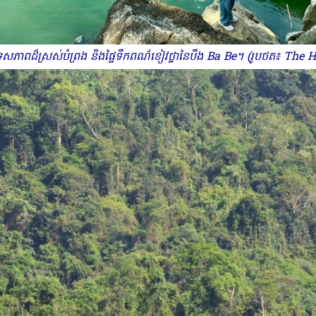
េសភាពដ៏ស្រស់បំព្រង និងផ្ទៃទឹកពណ៌ខៀវថ្លានៃបឹង Ba Be។ (រូបថត៖ Th