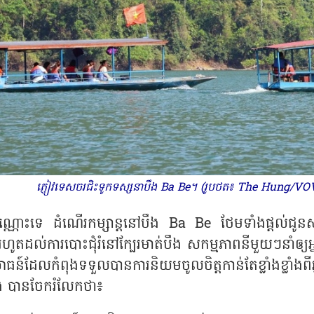
ភ្ញៀវទេសចរជិះទូកទស្សនាបឹង Ba Be។ (រូបថត៖ The Hung/VO
ុណ្ណោះទេ ដំណើរកម្សាន្តនៅបឹង
Ba Be
ថែមទាំងផ្តល់ជូ
 រហូតដល់ការបោះជុំរំនៅក្បែរមាត់បឹង សកម្មភាពនីមួយៗនាំឲ្
ោធន៍ដែលកំពុងទទួលបានការនិយមចូលចិត្តកាន់តែខ្លាំងខ្លា
ាំង បានចែករំលែកថា៖