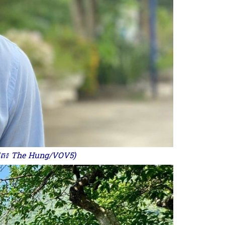
ូបថត៖ The Hung/VOV5)