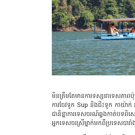
មិនត្រឹមតែមានការទស្សនាទេសភាពប៉
ការចែវទូក
Sup
និងជិះទូក កាយ៉ាក់
ជានិន្នាការទេសចរណ៍ឆ្លងកាត់បទពិស
អ្នកទេសចរស្រីម្នាក់មកពីប្រទេសបារ