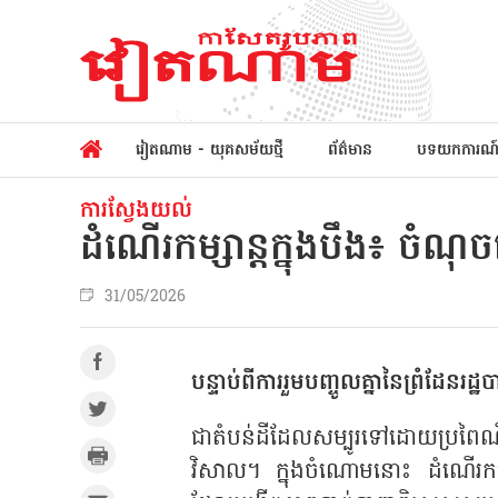
វៀតណាម - យុគសម័យថ្មី
ព័ត៌មាន
បទយកការណ
ការស្វែងយល់
ដំណើរកម្សាន្តក្នុងបឹង៖ ចំណុ
31/05/2026
បន្ទាប់ពីការរួមបញ្ចូលគ្នានៃព្រំដែនរ
ជាតំបន់ដីដែលសម្បូរទៅដោយប្រពៃណ
វិសាល។ ក្នុងចំណោមនោះ ដំណើរកម្សាន្