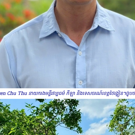
 Chu Thu នាយករងមន្ទីរវប្បធម៌ កីឡា និងទេសចរណ៍ខេត្តថៃង្វៀន។(រ