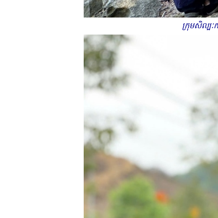
ក្រុមសិល្ប