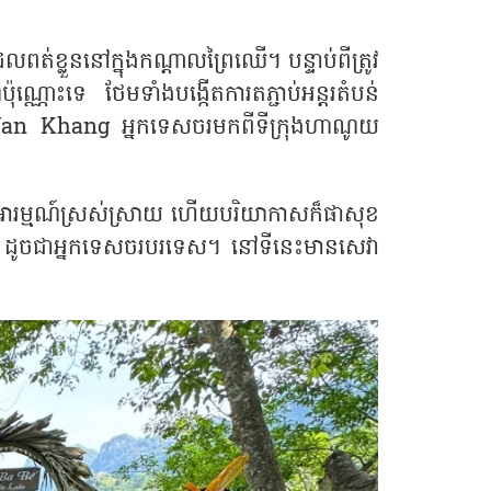
់ខ្លួននៅក្នុងកណ្ដាលព្រៃឈើ។ បន្ទាប់ពីត្រូវ
៉ុណ្ណោះទេ ថែមទាំងបង្កើតការតភ្ជាប់អន្តរតំបន់
Van Khang
អ្នកទេសចរមកពីទីក្រុងហាណូយ
អារម្មណ៍ស្រស់ស្រាយ ហើយបរិយាកាសក៏ផាសុខ
ដូចជាអ្នកទេសចរបរទេស។ នៅទីនេះមានសេវា