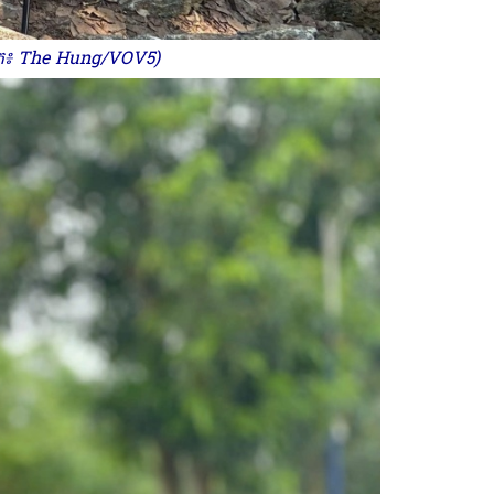
ូបថត៖ The Hung/VOV5)