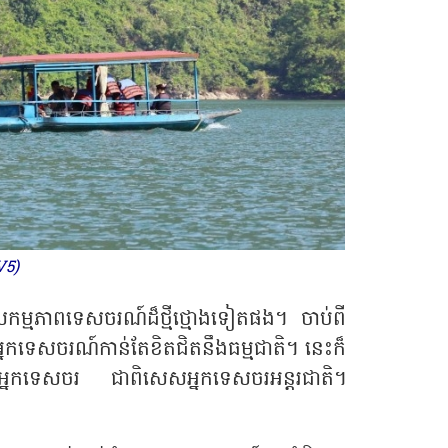
V5)
នសកម្មភាពទេសចរណ៍ដ៏ថ្មីថ្មោងទៀតផង។ ចាប់ពី
យអ្នកទេសចរណ៍កាន់តែខិតជិតនឹងធម្មជាតិ។ នេះក៏
ំងពីអ្នកទេសចរ ជាពិសេសអ្នកទេសចរអន្តរជាតិ។