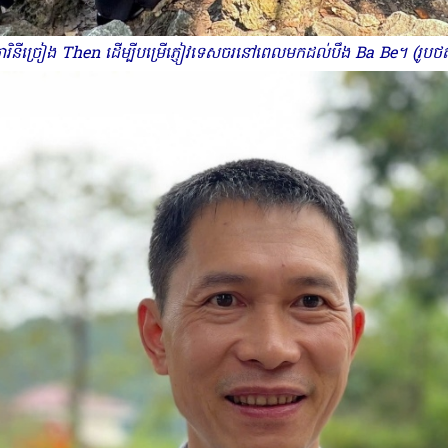
ៈការិនីច្រៀង Then ដើម្បីបម្រើភ្ញៀវទេសចរនៅពេលមកដល់បឹង Ba Be។ (រ