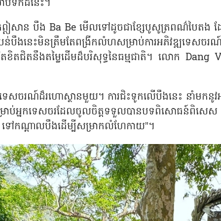
ប់ទឹកដីនេះ។
ំភាគឦសាន បឹង
Ba Be
មើលទៅដូចជាខ្សែបូសូត្រពណ៌បៃតង ដែលពត
តំបន់បឹងនេះមិនត្រឹមតែពង្រីកលំហសម្រាប់ការអភិវឌ្ឍទេសចរណ៍ប
ែខិតជិតនឹងតម្លៃដើមដ៏បរិសុទ្ធនៃធម្មជាតិ។ លោក
Dang 
េសចរណ៍ដ៏រហោស្ថានមួយ។ ការជិះទូកលើបឹងនេះ នាំមកនូវ
រាប់អ្នកទេសចរដែលចូលចិត្តទទួលបានបទពិសោធន៍ពិសេស 
p
ទៅកណ្ដាលបឹងដើម្បីសម្រាកលំហែកាយ”។