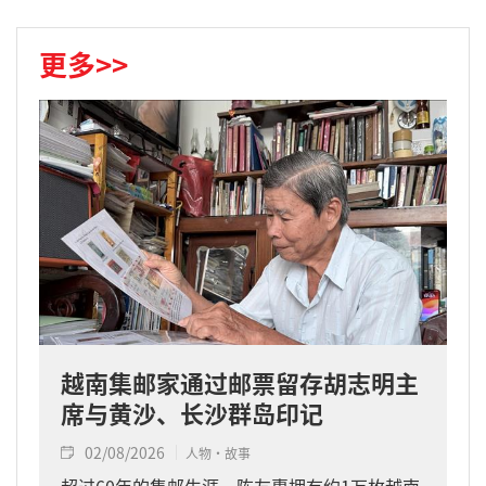
更多>>
越南集邮家通过邮票留存胡志明主
席与黄沙、长沙群岛印记
02/08/2026
人物·故事
超过60年的集邮生涯，陈友惠拥有约1万枚越南