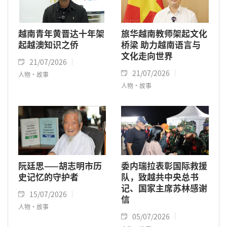
越南青年黄晋达十年架
旅华越南教师架起文化
起越澳知识之侨
桥梁 助力越南语言与
文化走向世界
21/07/2026
21/07/2026
人物·故事
人物·故事
阮廷思——胡志明市历
委内瑞拉表彰国际救援
史记忆的守护者
队，致越共中央总书
记、国家主席苏林感谢
15/07/2026
信
人物·故事
05/07/2026