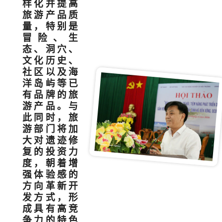
样化并提高
旅游产品质
量，特别是
冒险、生
态、洞穴、
文化历史、
社区以及海
洋岛屿等已
有品牌的旅
游产品。与
此同时，旅
游部门将加
大对遗迹修
复的投资力
度，朝着增
强体验感的
方向革新开
发方式，形
成具有高竞
争力的特色