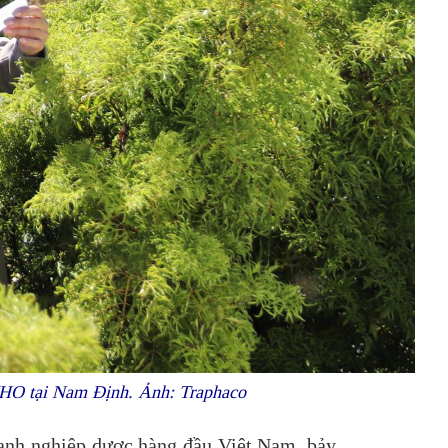
WHO tại Nam Định. Ảnh: Traphaco
oanh nghiệp dược hàng đầu Việt Nam, bảy