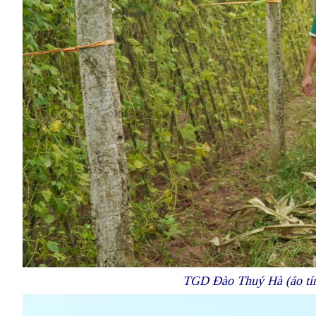
TGD Đào Thuý Hà (áo tím