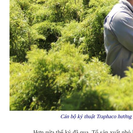
Cán bộ ký thuật Traphaco hướng
Hơn nửa thế kỷ đã qua. Tổ sản xuất nhỏ