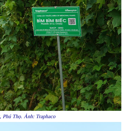
, Phú Thọ. Ảnh: Traphaco