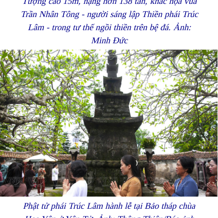
Tượng cao 15m, nặng hơn 138 tấn, khắc họa vua
Trần Nhân Tông - người sáng lập Thiền phái Trúc
Lâm - trong tư thế ngồi thiền trên bệ đá. Ảnh:
Minh Đức
Phật tử phái Trúc Lâm hành lễ tại Bảo tháp chùa