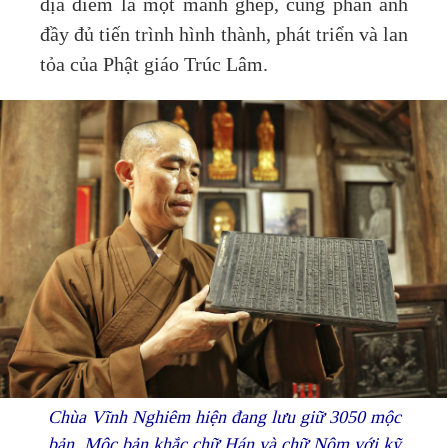
địa điểm là một mảnh ghép, cùng phản ánh
đầy đủ tiến trình hình thành, phát triển và lan
tỏa của Phật giáo Trúc Lâm.
Chùa Vĩnh Nghiêm hiện đang lưu giữ 3050 mộc
bản. Mộc bản khắc chữ Hán và chữ Nôm với kỹ