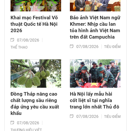
Khai mạc Festival Võ
Báo ảnh Việt Nam ngữ
thuật Quốc tế Hà Nội
Khmer: Nhịp cầu lan
2026
tỏa hình ảnh Việt Nam
trên đất Campuchia
07/08/2026
07/08/2026
TIÊU ĐIỂM
THỂ THAO
Đồng Tháp nâng cao
Hà Nội lấy mẫu hài
chất lượng sầu riêng
cốt liệt sĩ tại nghĩa
đáp ứng yêu cầu xuất
trang lớn nhất Thủ đô
khẩu
07/08/2026
TIÊU ĐIỂM
07/08/2026
THƯƠNG HIỆU VIỆT