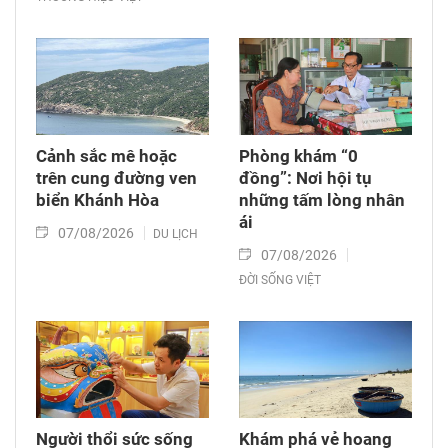
Cảnh sắc mê hoặc
Phòng khám “0
trên cung đường ven
đồng”: Nơi hội tụ
biển Khánh Hòa
những tấm lòng nhân
ái
07/08/2026
DU LỊCH
07/08/2026
ĐỜI SỐNG VIỆT
Người thổi sức sống
Khám phá vẻ hoang