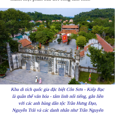
Khu di tích quốc gia đặc biệt Côn Sơn - Kiếp Bạc
là quần thể văn hóa - tâm linh nổi tiếng, gắn liền
với các anh hùng dân tộc Trần Hưng Đạo,
Nguyễn Trãi và các danh nhân như Trần Nguyên