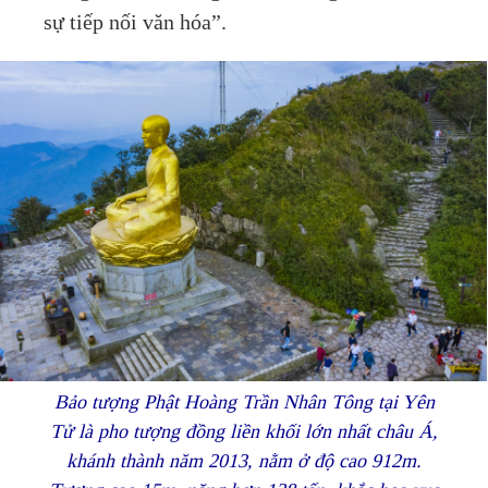
sự tiếp nối văn hóa”.
Bảo tượng Phật Hoàng Trần Nhân Tông tại Yên
Tử là pho tượng đồng liền khối lớn nhất châu Á,
khánh thành năm 2013, nằm ở độ cao 912m.