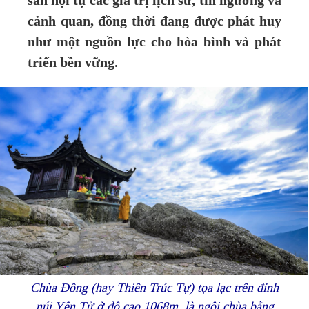
sản hội tụ các giá trị lịch sử, tín ngưỡng và
cảnh quan, đồng thời đang được phát huy
như một nguồn lực cho hòa bình và phát
triển bền vững.
Chùa Đồng (hay Thiên Trúc Tự) tọa lạc trên đỉnh
núi Yên Tử ở độ cao 1068m, là ngôi chùa bằng