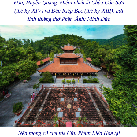
Đán, Huyền Quang. Điểm nhấn là Chùa Côn Sơn
(thế kỷ XIV) và Đền Kiếp Bạc (thế kỷ XIII), nơi
linh thiêng thờ Phật. Ảnh: Minh Đức
Nền móng cũ của tòa Cửu Phẩm Liên Hoa tại