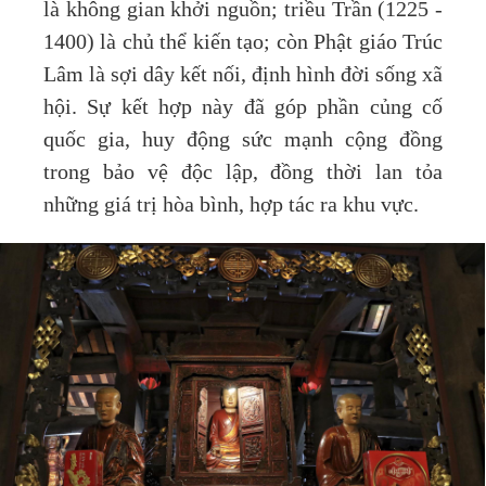
là không gian khởi nguồn; triều Trần (1225 -
1400) là chủ thể kiến tạo; còn Phật giáo Trúc
Lâm là sợi dây kết nối, định hình đời sống xã
hội. Sự kết hợp này đã góp phần củng cố
quốc gia, huy động sức mạnh cộng đồng
trong bảo vệ độc lập, đồng thời lan tỏa
những giá trị hòa bình, hợp tác ra khu vực.