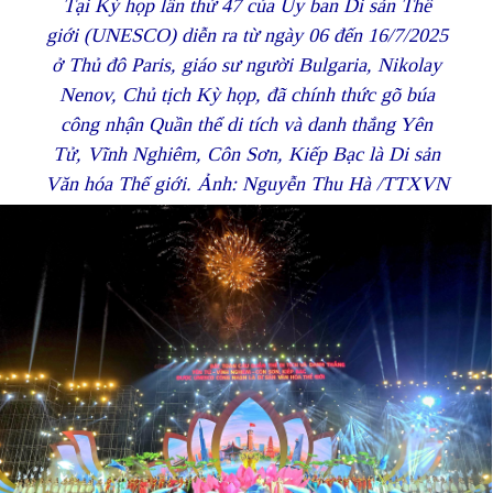
Tại Kỳ họp lần thứ 47 của Ủy ban Di sản Thế
giới (UNESCO) diễn ra từ ngày 06 đến 16/7/2025
ở Thủ đô Paris, giáo sư người Bulgaria, Nikolay
Nenov, Chủ tịch Kỳ họp, đã chính thức gõ búa
công nhận Quần thể di tích và danh thắng Yên
Tử, Vĩnh Nghiêm, Côn Sơn, Kiếp Bạc là Di sản
Văn hóa Thế giới. Ảnh: Nguyễn Thu Hà /TTXVN