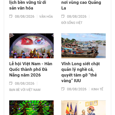
lịch bền vững từ di
nơi vùng cao Quảng
sản văn hóa
La
08/08/2026
08/08/2026
VĂN HÓA
ĐỜI SỐNG VIỆT
Lễ hội Việt Nam - Hàn
Vĩnh Long siết chặt
Quốc thành phố Đà
quản lý nghề cá,
Nẵng năm 2026
quyết tâm gỡ “thẻ
vàng” IUU
08/08/2026
08/08/2026
KINH TẾ
BẠN BÈ VỚI VIỆT NAM