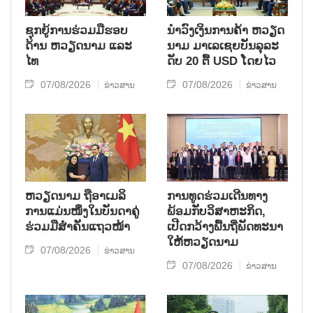
ຊຸກຍູ້ການຮ່ວມມືຮອບ
ນຳ​ວົງ​ເງິນ​ການ​ຄ້າ ຫວຽດ​
ດ້ານ ຫວຽດນາມ ແລະ
ນາມ ມາ​ເລ​ເຊຍ​ບັນ​ລຸ​ລະ​
ໄທ
ດັບ 20 ຕື້ USD ໂດຍ​ໄວ
07/08/2026
07/08/2026
ຂ່າວສານ
ຂ່າວສານ
ຫ​ວຽດ​ນາມ ຖື​ອາ​ເມ​ລິ​
ການ​ທູດ​ຮ່ວມ​ເດີນ​ທາງ​
ການ​ແມ່ນ​ໜຶ່ງ​ໃນ​ບັນ​ດາ​ຄູ່​
ພ້ອມກັບ​ວິ​ສາ​ຫະ​ກ​ິດ,
ຮ່ວມ​ມື​ສຳ​ຄັນ​ແຖວ​ໜ້າ
ເປີດກວ້າງ​ພື້ນ​ຖີ່​ພັດ​ທະ​ນາ​
ໃຫ້​ຫວຽດ​ນາມ
07/08/2026
ຂ່າວສານ
07/08/2026
ຂ່າວສານ