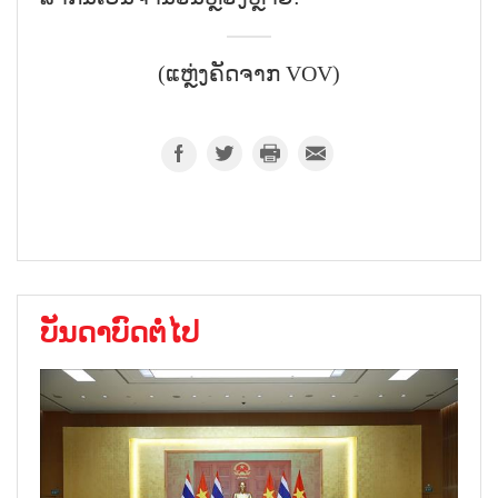
(ແຫຼ່ງຄັດຈາກ VOV)
ບັນດາບົດຕໍ່ໄປ