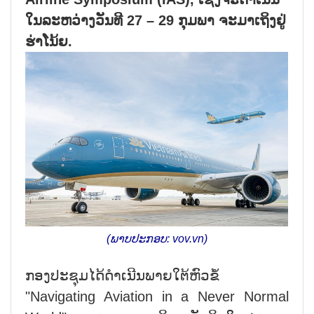
ໃນລະຫວ່າງວັນທີ 27 – 29 ກຸມພາ ຈະມາເຖິງຢູ່
ຮ່າໂນ້ຍ.
(ພາບປະກອບ: vov.vn)
ກອງປະຊຸມໄດ້ດຳເນີນພາຍໃຕ້ຫົວຂໍ້
"Navigating Aviation in a Never Normal