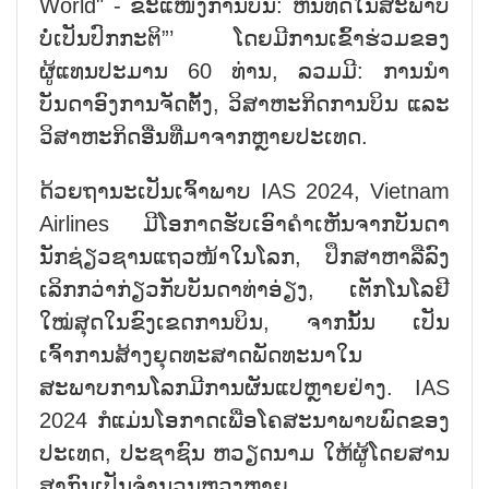
World" - ຂະແໜງການບິນ: ຫັນທິດໃນສະພາບ
ບໍ່ເປັນປົກກະຕິ”’ ໂດຍມີການເຂົ້າຮ່ວມຂອງ
ຜູ້ແທນປະມານ 60 ທ່ານ, ລວມມີ: ການນຳ
ບັນດາອົງການຈັດຕັ້ງ, ວິສາຫະກິດການບິນ ແລະ
ວິສາຫະກິດອື່ນທີ່ມາຈາກຫຼາຍປະເທດ.
ດ້ວຍຖານະເປັນເຈົ້າພາບ IAS 2024, Vietnam
Airlines ມີໂອກາດຮັບເອົາຄຳເຫັນຈາກບັນດາ
ນັກຊ່ຽວຊານແຖວໜ້າໃນໂລກ, ປຶກສາຫາລືລົງ
ເລິກກວ່າກ່ຽວກັບບັນດາທ່າອ່ຽງ, ເຕັກໂນໂລຢີ
ໃໝ່ສຸດໃນຂົງເຂດການບິນ, ຈາກນັ້ນ ເປັນ
ເຈົ້າການສ້າງຍຸດທະສາດພັດທະນາໃນ
ສະພາບການໂລກມີການຜັນແປຫຼາຍຢ່າງ. IAS
2024 ກໍແມ່ນໂອກາດເພື່ອໂຄສະນາພາບພົດຂອງ
ປະເທດ, ປະຊາຊົນ ຫວຽດນາມ ໃຫ້ຜູ້ໂດຍສານ
ສາກົນເປັນຈຳນວນຫຼວງຫຼາຍ.