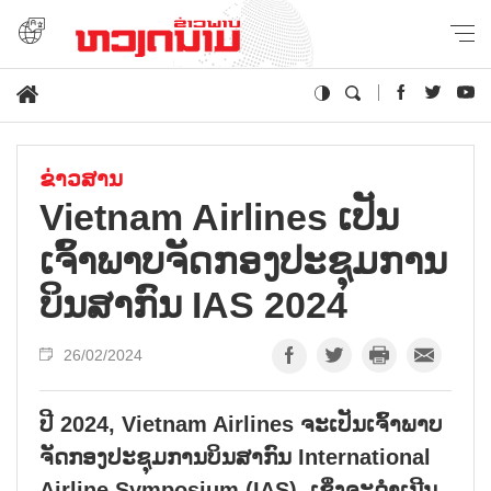
ຂ່າວສານ
Vietnam Airlines ເປັນ​
ເຈົ້າ​ພາບຈັດ​ກອງ​ປະ​ຊຸມ​ການ​
ບິນ​ສາ​ກົນ IAS 2024
26/02/2024
ປີ 2024, Vietnam Airlines ຈະເປັນເຈົ້າພາບ
ຈັດກອງປະຊຸມການບິນສາກົນ International
Airline Symposium (IAS), ເຊິ່ງຈະດຳເນີນ