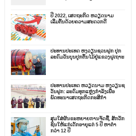
ປີ 2022, ເສດຖະກິດ ຫວຽດນາມ
ເລີ່ມຕົ້ນດ້ວຍຄວາມສະດວກດີ
ປະທານປະເທດ ຫງວຽນຊວນຟຸກ ປຸກ
ລະດົມວັນບຸນປູກຕົ້ນໄມ້ຢູ່ແຂວງຝູເຖາະ
ປະທານປະເທດ ຫວຽດນາມ ຫງວຽນຊ
ວັນຟຸກ: ລະດົມທຸກແຫຼ່ງກຳລັງເພື່ອ
ພັດທະນາເສດຖະກິດກະສິກຳ
ສຸມໃສ່ຜັນຂະຫຍາຍການຈັດຊື້, ສັກວັກ
ຊິນໃຫ້ແກ່ເດັກອາຍຸແຕ່ 5 ປີ ຫາຕ່ຳ
ກວ່າ 12 ປີ