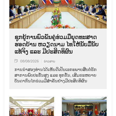
ຊຸກ​ຍູ້​ການ​ພົວ​ພັນ​ຄູ່​ຮ່ວມ​ມື​ຍຸດ​ທະ​ສາດ​
ຮອດ​ບ້ານ ຫວຽດ​ນາມ ໄທ​ໃຫ້​ນັບ​ມື້​ນັບ​
ແທ້​ຈິງ ແລະ ມີ​ປະ​ສິດ​ທິ​ຜົນ
08/08/2026
ຂ່າວສານ
ການ​ນຳ​ສອງ​ທ່ານ​ໄດ້​ເຫັນ​ດີ​ເປັນ​ເອ​ກະ​ພາບ​ສືບ​ຕໍ່​ຮັກ​
ສາ​ການ​ພົບ​ປະ​ຂັ້ນ​ສູງ ແລະ ທຸກ​ຂັ້ນ, ເສີມ​ຂະ​ຫຍາຍ​
ບັນ​ດາ​ກົນ​ໄກ​ຮ່ວມ​ມື​ສຳ​ຄັນ​ຢ່າງ​ມີ​ປະ​ສິດ​ທິ​ຜົນ