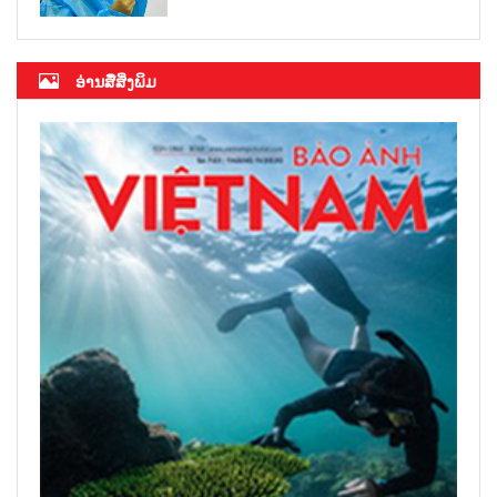
ອ່ານສື່ສິ່ງພິມ