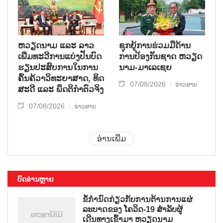
ຫວຽດ​ນາມ ແລະ ລາວ​
ຊຸກ​ຍູ້​ການ​ຮ່ວມ​ມື​ດ້ານ​
ເພີ່ມ​ທະ​ວີ​ການ​ແບ່​ງ​ປັນ​ບົດ​
ການ​ປ້ອງ​ກັນ​ຊາດ ຫວຽດ​
ຮຽນ​ປະ​ສົບ​ການ​ໃນ​ການ​
ນາມ-ມາ​ເລ​ເຊຍ
ຄົ້ນ​ຄ້​ວາ​ວິ​ທະ​ຍາ​ສາດ, ທິດ​
07/08/2026
ຂ່າວສານ
ສະ​ດີ ແລະ ພຶດ​ຕິ​ກຳຕົວ​ຈິງ
07/08/2026
ຂ່າວສານ
ອ່ານເພີ່ມ
ບົດອ່ານຫຼາຍ
ຂໍ້ກຳນົດກ່ຽວກັບການຕ້ານການແຜ່
ລະບາດຂອງ ໂຄວິດ-19 ສຳລັບຜູ້
ເດີນທາງເຂົ້າມາ ຫວຽດນາມ