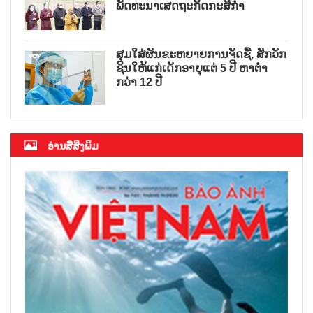
ພັດທະນາເສດຖະກິດກະສິກຳ
ສຸມໃສ່ຜັນຂະຫຍາຍການຈັດຊື້, ສັກວັກ
ຊິນໃຫ້ແກ່ເດັກອາຍຸແຕ່ 5 ປີ ຫາຕ່ຳ
ກວ່າ 12 ປີ
ອ່ານສື່ສິ່ງພິມ