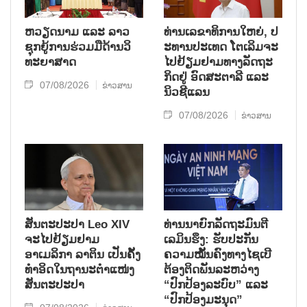
ຫວຽດ​ນາມ ແລະ ລາວ​
ທ່ານ​ເລ​ຂາ​ທິ​ການ​ໃຫຍ່, ປ​
ຊຸກ​ຍູ້​ການ​ຮ່ວມ​ມື​ດ້ານວ​ິ​
ະ​ທານ​ປະ​ເທດ ໂຕ​ເລິມ​ຈະ​
ທະ​ຍາ​ສາດ
ໄປ​ຢ້ຽມ​ຢາມ​ທາງ​ລັດ​ຖະ​
ກິດ​ຢູ່ ອົດ​ສະ​ຕາ​ລີ ແລະ
07/08/2026
ຂ່າວສານ
ນິວ​ຊີ​ແລນ
07/08/2026
ຂ່າວສານ
ສັນຕະປະປາ Leo XIV
ທ່ານນາຍົກລັດຖະມົນຕີ
ຈະໄປຢ້ຽມຢາມ
ເລມິນຮຶງ: ຮັບປະກັນ
ອາເມລິກາ ລາຕິນ ເປັນຄັ້ງ
ຄວາມໝັ້ນຄົງທາງໄຊເບີ
ທຳອິດໃນຖານະຕຳແໜ່ງ
ຕ້ອງຕິດພັນລະຫວ່າງ
ສັນຕະປະປາ
“ປົກປ້ອງລະບົບ” ແລະ
“ປົກປ້ອງມະນຸດ”