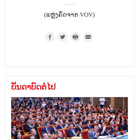
(ແຫຼ່ງຄັດຈາກ VOV)
ບັນດາບົດຕໍ່ໄປ