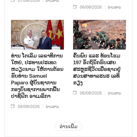
07/08/2026
ຂ່າວສານ
06/08/2026
ຂ່າວສານ
ທ່ານ ໂຕ​ເລິມ ເລ​ຂາ​ທິ​ການ​
ຄົ້ນ​ພົບ ແລະ ທ້ອນ​ໂຮມ
ໃຫຍ່, ປະ​ທານ​ປະ​ເທດ ​
197 ອັດ​ຖິ​ນັກ​ຮົບ​ເສຍ​
ຫວຽດ​ນາມ ໃຫ້​ການ​ຕ້ອນ​
ສະຫຼະ​ຊີ​ວິດ​ເພື່ອ​ຊາດ​ຢູ່​
ຮັບ​ທ່ານ Samuel
ສວນ​ສາ​ທາ​ລະ​ນະ ເລ​ທິ​
Paparo ຜູ້​ບັນ​ຊາ​ການ
ຣຽງ
ກອງ​ບັນ​ຊາ​ການພາກ​ພື້ນ​
06/08/2026
ຂ່າວສານ
ປາ​ຊີ​ຟິກ ອາ​ເມ​ລິ​ກາ
06/08/2026
ຂ່າວສານ
ອ່ານເພີ່ມ