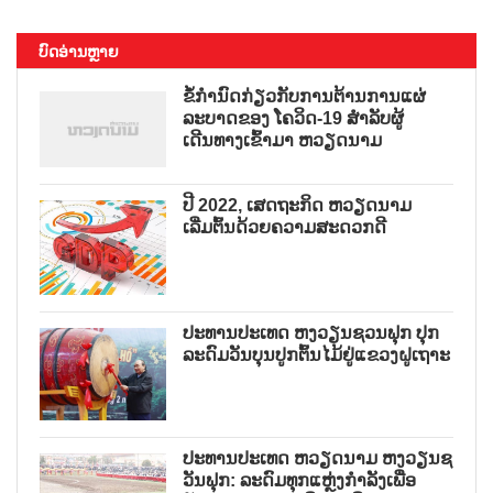
ບົດອ່ານຫຼາຍ
ຂໍ້ກຳນົດກ່ຽວກັບການຕ້ານການແຜ່
ລະບາດຂອງ ໂຄວິດ-19 ສຳລັບຜູ້
ເດີນທາງເຂົ້າມາ ຫວຽດນາມ
ປີ 2022, ເສດຖະກິດ ຫວຽດນາມ
ເລີ່ມຕົ້ນດ້ວຍຄວາມສະດວກດີ
ປະທານປະເທດ ຫງວຽນຊວນຟຸກ ປຸກ
ລະດົມວັນບຸນປູກຕົ້ນໄມ້ຢູ່ແຂວງຝູເຖາະ
ປະທານປະເທດ ຫວຽດນາມ ຫງວຽນຊ
ວັນຟຸກ: ລະດົມທຸກແຫຼ່ງກຳລັງເພື່ອ