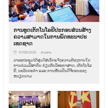
ການ​ທູດ​ເຕັກ​ໂນ​ໂລ​ຢີ​ປະ​ກອບ​ສ່ວນ​ສ້າງ​
ຄວາມ​ສາ​ມາດ​ໃນ​ການ​ພັດ​ທະ​ນາ​ປະ​
ເທດ​ຊາດ
07/08/2026
ຂ່າວສານ
ວາ​ລະ​ປະ​ຊຸມ​ໄດ້​ສຸມ​ໃສ່​ເຮັດ​ແຈ້ງ​ຄວາມ​ຕ້ອງ​ການ​ໃນ​
ການ​ຮ່ວມ​ມື​ສາ​ກົນ ກ່ຽວ​ກັບ​ວິ​ທະ​ຍາ​ສາດ, ເຕັກ​ໂນ​ໂລ​
ຢີ, ນະ​ວັດ​ຕະ​ກຳ ແລະ ການ​ຫັນ​ເປັນ​ດີ​ຈີ​ຕອນ​ຂອງ
ຫວຽດ​ນາມ