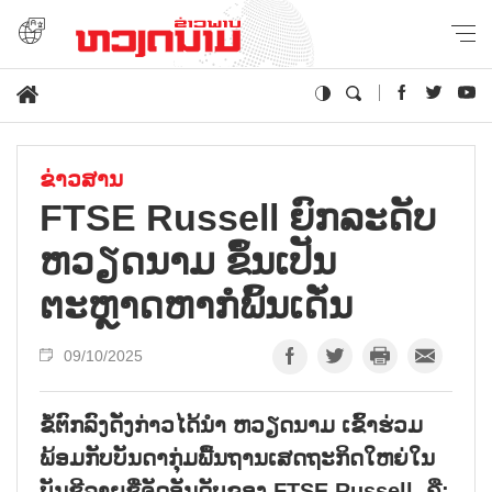
ຂ່າວສານ
FTSE Russell ຍົກລະດັບ
ຫວຽດນາມ ຂຶ້ນເປັນ
ຕະຫຼາດຫາກໍພົ້ນເດັ່ນ
09/10/2025
ຂໍ້ຕົກລົງດັ່ງກ່າວໄດ້ນຳ ຫວຽດນາມ ເຂົ້າຮ່ວມ
ພ້ອມກັບບັນດາກຸ່ມພື້ນຖານເສດຖະກິດໃຫຍ່ໃນ
ບັນຊີລາຍຊື່ຈັດອັນດັບຂອງ FTSE Russell, ຄື: