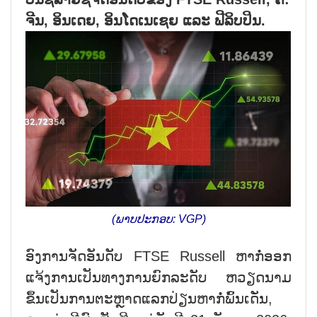
ຈີນ, ອິນເດຍ, ອິນໂດເນເຊຍ ແລະ ຟີລິບປິນ.
(ພາບປະກອບ: VGP)
ອົງການຈັດອັນດັບ FTSE Russell ຫາກໍ່ອອກ
ແຈ້ງການເປັນທາງການຍົກລະດັບ ຫວຽດນາມ
ຂຶ້ນເປັນການຕະຫຼາດແລກປ່ຽນຫາກໍ່ພົ້ນເດັ່ນ,