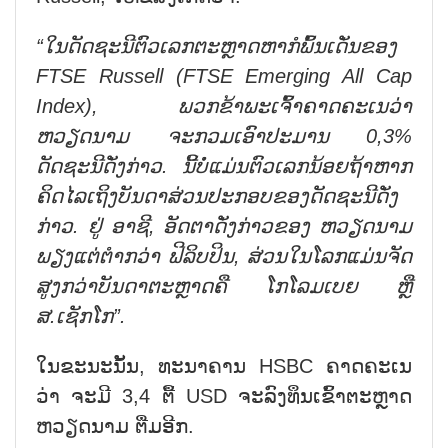
“ໃນດັດຊະນີຕົວເລກຕະຫຼາດຫາກໍພົ້ນເດັ່ນຂອງ
FTSE Russell (FTSE Emerging All Cap
Index), ພວກຂ້າພະເຈົ້າຄາດຄະເນວ່າ
ຫວຽດນາມ ຈະກວມເອົາປະມານ 0,3%
ດັດຊະນີດັ່ງກ່າວ. ນີ້ບໍ່ແມ່ນຕົວເລກນ້ອຍຖ້າຫາກ
ຄິດໄລເຖິງບັນດາສ່ວນປະກອບຂອງດັດຊະນີດັ່ງ
ກ່າວ. ຢູ່ ອາຊີ, ອັດຕາດັ່ງກ່າວຂອງ ຫວຽດນາມ
ພຽງແຕ່ຕຳກວ່າ ຟີລິບປິນ, ສ່ວນໃນໂລກແມ່ນຈັດ
ສູງກວ່າບັນດາຕະຫຼາດຄື ໂກໂລມເບຍ ຫຼື
ສ.ເຊັກໂກ”.
ໃນຂະນະນັ້ນ, ທະນາຄານ HSBC ຄາດຄະເນ
ວ່າ ຈະມີ 3,4 ຕື້ USD ຈະລົງທຶນເຂົ້າຕະຫຼາດ
ຫວຽດນາມ ຕື່ມອີກ.