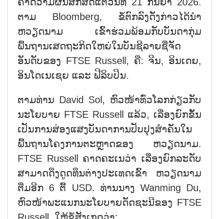
ຄາດວ່າມີຜົນສັກສິດແຕ່ວັນທີ 21 ກັນຍາ 2026.
ຕາມ Bloomberg, ຂໍ້ຕົກລົງດັ່ງກ່າວໄດ້ນຳ
ຫວຽດນາມ ເຂົ້າຮ່ວມພ້ອມກັບບັນດາກຸ່ມ
ພື້ນຖານເສດຖະກິດໃຫຍ່ໃນບັນຊີລາຍຊື່ຈັດ
ອັນດັບຂອງ FTSE Russell, ຄື: ຈີນ, ອິນເດຍ,
ອິນໂດເນເຊຍ ແລະ ຟີລິບປິນ.
ຕາມທ່ານ David Sol, ຫົວໜ້າທົ່ວໂລກກ່ຽວກັບ
ນະໂຍບາຍ FTSE Russell ແລ້ວ, ເລື່ອງຍົກຂັ້ນ
ເປັນການສ່ອງແສງບັນດາການປັບປຸງສຳຄັນໃນ
ພື້ນຖານໂຄງການຕະຫຼາດຂອງ ຫວຽດນາມ.
FTSE Russell ຄາດຄະເນວ່າ ເລື່ອງຍົກລະດັບ
ສາມາດດຶງດູດທຶນຕ່າງປະເທດເຂົ້າ ຫວຽດນາມ
ຕື່ມອີກ 6 ຕື້ USD. ທ່ານນາງ Wanming Du,
ຫົວໜ້າພະແນກນະໂຍບາຍດັດຊະນີຂອງ FTSE
Russell, ໃຫ້ຂໍ້ສັງເກດວ່າ: