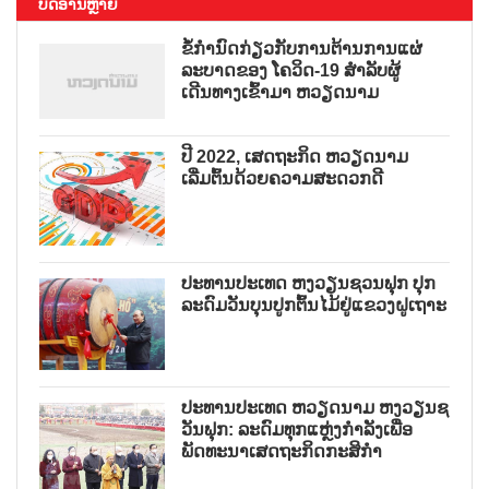
ບົດອ່ານຫຼາຍ
ຂໍ້ກຳນົດກ່ຽວກັບການຕ້ານການແຜ່
ລະບາດຂອງ ໂຄວິດ-19 ສຳລັບຜູ້
ເດີນທາງເຂົ້າມາ ຫວຽດນາມ
ປີ 2022, ເສດຖະກິດ ຫວຽດນາມ
ເລີ່ມຕົ້ນດ້ວຍຄວາມສະດວກດີ
ປະທານປະເທດ ຫງວຽນຊວນຟຸກ ປຸກ
ລະດົມວັນບຸນປູກຕົ້ນໄມ້ຢູ່ແຂວງຝູເຖາະ
ປະທານປະເທດ ຫວຽດນາມ ຫງວຽນຊ
ວັນຟຸກ: ລະດົມທຸກແຫຼ່ງກຳລັງເພື່ອ
ພັດທະນາເສດຖະກິດກະສິກຳ