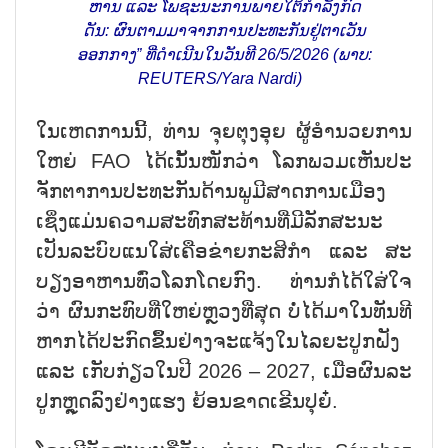
ຫານ ແລະ ໂພ​ຊະ​ນະ​ການ​ພາຍ​ໃຕ້​ກຳ​ລັງ​ກົດ​
ດັນ: ຜົນ​ຕາມ​ມາ​ຈາກ​ການ​ປະ​ທະ​ກັນ​ຢູ່​ຕາ​ເວັນ​
ອອກ​ກາງ” ທີ່​ດຳ​ເນີນ​ໃນວ​ັນ​ທີ 26/5/2026 (ພາບ:
REUTERS/Yara Nardi)
ໃນ​ເຫດ​ການ​ນີ້, ທ່ານ ຈຸຍ​ຕຸງ​ອຸ​ຍ ຜູ້​ອຳ​ນວຍ​ການ​
ໃຫຍ່ FAO ໄດ້​ເນັ້ນ​ໜັກ​ວ່າ ໂລກ​ພວມ​ເຫັນ​ປ​ະ​
ຈັກ​ຕາ​ການ​ປະ​ທະ​ກັນ​ດ້ານ​ພູ​ມີ​ສາດ​ການ​ເມືອງ
ເຊິ່ງ​ແມ່ນ​​ຄວາມ​ສະ​ທົກ​ສະ​ທ້ານ​ທີ່​ມີ​ລັກ​ສະ​ນະ​
ເປັນ​ລະ​ບົບ​ແນ​ໃສ່​ເຄືອ​ຂ່າຍ​ກະ​ສິ​ກຳ ແລະ ສະ​
ບຽງ​ອາ​ຫານ​ທົ່ວ​ໂລກໂດຍ​ກົງ. ທ່ານ​ກໍ​ໄດ້​ໃສ່​ໃຈ​
ວ່າ ຜົນ​ກະ​ທົບ​ທີ່​ໃຫຍ່ຫຼວງ​ທີ່​ສຸດ ບໍ່​ໄດ້​ມາ​​ໃນ​ທັນ​ທີ
ຫາກ​ໄດ້​ປະ​ກົດ​ຂຶິ້ນ​ຢ່າງ​ຈະ​ແຈ້ງ​ໃນ​ໄລ​ຍະ​ປູກ​ຝັງ
ແລະ ເກັບ​ກ່ຽວໃນ​ປີ 2026 – 2027, ເມື່ອ​ຜົນ​ລະ​
ປູກຫຼຸດ​ລົງ​ຢ່າງ​ແຮງ ຍ້ອນ​ຂາດເຂີນ​ປຸ​ຍ໋.