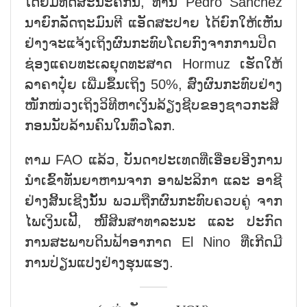
ໂດຍ​ມີ​ທັດ​ສະ​ນະ​ຄື​ກັນ, ທ່ານ Pedro Sánchez
ນາ​ຍົກ​ລັດ​ຖະ​ມົນ​ຕີ ແອັດ​ສະ​ປາຍ ໄດ້​ຍົກ​ໃຫ້​ເຫັນ​
ຢ່າງ​ຈະ​ແຈ້ງ​​ເຖິງຜົນ​ກະ​ທົບ​ໂດຍ​ກົງ​ຈາກ​ການ​ປິດ​
ຊ່ອງ​ແຄບ​ທະ​ເລຍຸດ​ທະ​ສາດ Hormuz ເຮັດ​ໃຫ້​​
ລາ​ຄາ​ປຸ໋ຍ ເພີ່ມ​ຂຶ້ນ​ເຖິງ 50%, ສົ່ງ​ຜົນ​ກະ​ທົບ​ຢ່າງ​
ໜັກ​ໜ່ວງ​ເຖິງ​ວິ​ທີ​ຫາ​ເງິນ​ລ້ຽງ​ຊີບ​ຂອງ​ຊາວ​ກະ​ສິ​
ກອນ​ນັບ​ລ້ານ​ຄົນ​ໃນ​ທົ່​ວ​ໂລກ.
ຕາມ FAO ແລ້ວ, ບັນ​ດາ​ປະ​ເທດ​ທີ່​ເອື່ອຍ​ອີງ​ການ​
ນຳ​ເຂົ້າ​ທັນ​ຍາ​ຫານ​ຈາກ ອາ​ຟະ​ລິ​ກາ ແລະ ອາ​ຊີ
ຢ່າງ​ສິ້ນ​ເຊີງ​ນັ້ນ ພວມ​ຖືກ​ຜົນ​ກະ​ທົບ​ຄວບ​ຄູ່ ຈາກ​
ໄພ​ເງິນ​ເຟີ້, ໜີ້​ສິນ​ສ​າ​ທາ​ລະ​ນະ ແລະ ປະ​ກົດ​
ການ​ສະ​ພາບ​ດິນ​ຟ້າ​ອາ​ກາດ El Nino ​ທີ່ເກີດ​ມີ​
ການ​ປ່ຽນ​ແປງ​ຢ່າງ​ຮຸນ​ແຮງ.