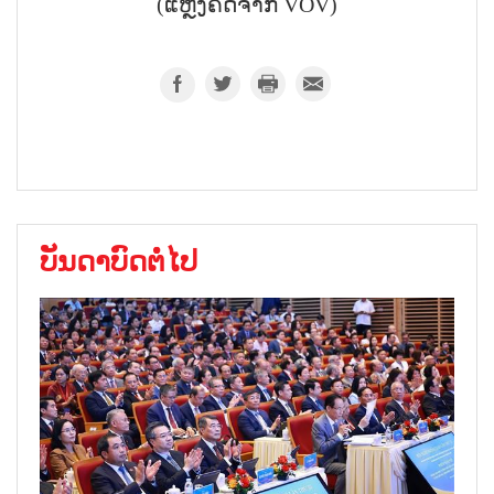
(ແຫຼ່ງຄັດຈາກ VOV)
ບັນດາບົດຕໍ່ໄປ