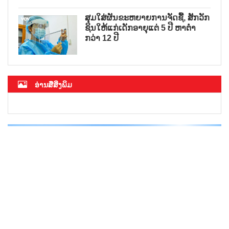
ສຸມໃສ່ຜັນຂະຫຍາຍການຈັດຊື້, ສັກວັກ
ຊິນໃຫ້ແກ່ເດັກອາຍຸແຕ່ 5 ປີ ຫາຕ່ຳ
ກວ່າ 12 ປີ
ອ່ານສື່ສິ່ງພິມ