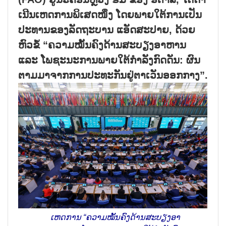
ເນີນ​ເຫດ​ການ​ພິ​ເສດ​ໜຶ່ງ ໂດຍ​ພາຍ​ໃຕ້​ການ​ເປັນ​
ປະ​ທານ​ຂອງ​ລັດ​ຖະ​ບານ ແອັດ​ສະ​ປາຍ, ດ້ວຍ​
ຫົວ​ຂໍ້ “ຄວາມ​ໝັ້ນ​ຄົງ​ດ້ານ​ສະ​ບຽງ​ອາ​ຫານ
ແລະ ໂພ​ຊະ​ນະ​ການ​ພາຍ​ໃຕ້​ກຳ​ລັງ​ກົດ​ດັນ: ຜົນ​
ຕາມ​ມາ​ຈາກ​ການ​ປະ​ທະ​ກັນ​ຢູ່​ຕາ​ເວັນ​ອອກ​ກາງ”.
​ເຫດ​ການ​ “ຄວາມ​ໝັ້ນ​ຄົງ​ດ້ານ​ສະ​ບຽງ​ອາ​