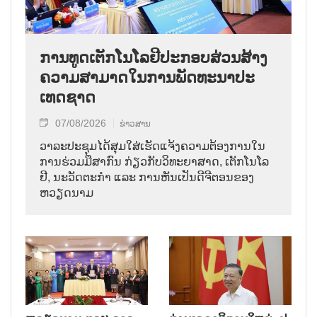
ການ​ທູດ​ເຕັກ​ໂນ​ໂລ​ຢີ​ປະ​ກອບ​ສ່ວນ​ສ້າງ​
ຄວາມ​ສາ​ມາດ​ໃນ​ການ​ພັດ​ທະ​ນາ​ປະ​
ເທດ​ຊາດ
07/08/2026
ຂ່າວສານ
ວາ​ລະ​ປະ​ຊຸມ​ໄດ້​ສຸມ​ໃສ່​ເຮັດ​ແຈ້ງ​ຄວາມ​ຕ້ອງ​ການ​ໃນ​
ການ​ຮ່ວມ​ມື​ສາ​ກົນ ກ່ຽວ​ກັບ​ວິ​ທະ​ຍາ​ສາດ, ເຕັກ​ໂນ​ໂລ​
ຢີ, ນະ​ວັດ​ຕະ​ກຳ ແລະ ການ​ຫັນ​ເປັນ​ດີ​ຈີ​ຕອນ​ຂອງ
ຫວຽດ​ນາມ