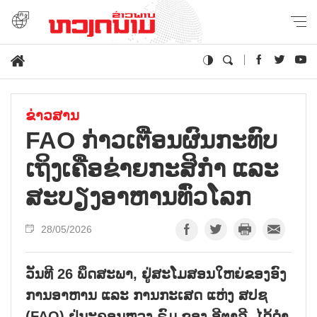
ຂ່າວສານ
FAO ກ່າວ​ເຕືອນ​ຜົນ​ກະ​ທົບ​
ເຖິງ​ເຄືອ​ຂ່າຍ​ກະ​ສິ​ກຳ ແລະ
ສະ​ບຽງ​ອ​າ​ຫານ​ທົ່ວ​ໂລກ
28/05/2026
ວັນ​ທີ 26 ພຶດ​ສະ​ພາ, ຢູ່​ສະ​ໂມ​ສອນ​ໃຫຍ່​ຂອງ​ອົງ​
ການ​ອາ​ຫານ ແລະ ​ການກະ​ເສດ ແຫ່ງ ສ​ປ​ຊ
(FAO) ຢູ່​ນະ​ຄອນຫຼວງ ຣົມ ຂອງ ອີ​ຕາ​ລີ, ໄດ້​ດຳ​