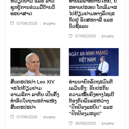
ຫວຽດ​ນາມ ແລະ ລາວ​
ທ່ານ​ເລ​ຂາ​ທິ​ການ​ໃຫຍ່, ປ​
ຊຸກ​ຍູ້​ການ​ຮ່ວມ​ມື​ດ້ານວ​ິ​
ະ​ທານ​ປະ​ເທດ ໂຕ​ເລິມ​ຈະ​
ທະ​ຍາ​ສາດ
ໄປ​ຢ້ຽມ​ຢາມ​ທາງ​ລັດ​ຖະ​
ກິດ​ຢູ່ ອົດ​ສະ​ຕາ​ລີ ແລະ
07/08/2026
ຂ່າວສານ
ນິວ​ຊີ​ແລນ
07/08/2026
ຂ່າວສານ
ສັນຕະປະປາ Leo XIV
ທ່ານນາຍົກລັດຖະມົນຕີ
ຈະໄປຢ້ຽມຢາມ
ເລມິນຮຶງ: ຮັບປະກັນ
ອາເມລິກາ ລາຕິນ ເປັນຄັ້ງ
ຄວາມໝັ້ນຄົງທາງໄຊເບີ
ທຳອິດໃນຖານະຕຳແໜ່ງ
ຕ້ອງຕິດພັນລະຫວ່າງ
ສັນຕະປະປາ
“ປົກປ້ອງລະບົບ” ແລະ
“ປົກປ້ອງມະນຸດ”
07/08/2026
ຂ່າວສານ
06/08/2026
ຂ່າວສານ