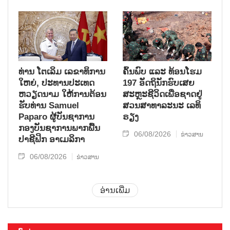
ທ່ານ ໂຕ​ເລິມ ເລ​ຂາ​ທິ​ການ​
ຄົ້ນ​ພົບ ແລະ ທ້ອນ​ໂຮມ
ໃຫຍ່, ປະ​ທານ​ປະ​ເທດ ​
197 ອັດ​ຖິ​ນັກ​ຮົບ​ເສຍ​
ຫວຽດ​ນາມ ໃຫ້​ການ​ຕ້ອນ​
ສະຫຼະ​ຊີ​ວິດ​ເພື່ອ​ຊາດ​ຢູ່​
ຮັບ​ທ່ານ Samuel
ສວນ​ສາ​ທາ​ລະ​ນະ ເລ​ທິ​
Paparo ຜູ້​ບັນ​ຊາ​ການ
ຣຽງ
ກອງ​ບັນ​ຊາ​ການພາກ​ພື້ນ​
06/08/2026
ຂ່າວສານ
ປາ​ຊີ​ຟິກ ອາ​ເມ​ລິ​ກາ
06/08/2026
ຂ່າວສານ
ອ່ານເພີ່ມ