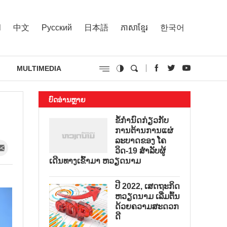
l
中文
Русский
日本語
ភាសាខ្មែរ
한국어
MULTIMEDIA
ບົດອ່ານຫຼາຍ
ຂໍ້ກຳນົດກ່ຽວກັບ
ການຕ້ານການແຜ່
ລະບາດຂອງ ໂຄ
ວິດ-19 ສຳລັບຜູ້
ເດີນທາງເຂົ້າມາ ຫວຽດນາມ
ປີ 2022, ເສດຖະກິດ
ຫວຽດນາມ ເລີ່ມຕົ້ນ
ດ້ວຍຄວາມສະດວກ
ດີ