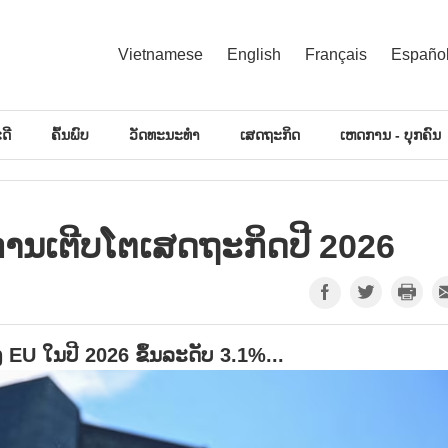
Vietnamese
English
Français
Españo
ດີ
ຄົ້ນພົບ
ວັດທະນະທຳ
ເສດຖະກິດ
ເຫດການ - ບຸກຄົນ
ນ​ເຕີບ​ໂຕ​ເສດ​ຖະ​ກິດ​ປີ 2026
ອງ EU ໃນ​ປີ 2026 ຂຶ້ນ​ລະ​ດັບ 3.1%...