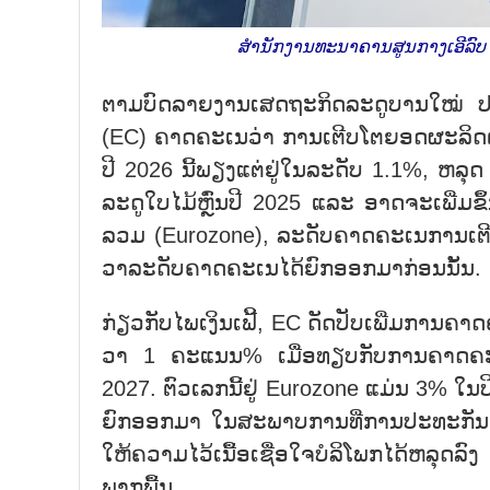
ສຳ​ນັກ​ງານ​ທະ​ນາ​ຄານ​ສູນ​ກາງ​ເອີ
ຕາມ​ບົດ​ລາຍ​ງານ​ເສດ​ຖະ​ກິດ​ລະ​ດູ​ບານ​ໃໝ່ ປ
(EC) ຄ​າດ​ຄະ​ເນ​ວ່າ ການ​ເຕີບ​ໂຕຍອດ​ຜະ​ລິດ
ປີ 2026 ນີ້ພຽງ​ແຕ່​ຢູ່​ໃນ​ລະ​ດັບ 1.1%, ຫລຸ
ລະ​ດູ​ໃບ​​ໄມ້ຫຼົ່ນ​ປີ 2025 ແລະ ອາດ​ຈະ​ເພີ່ມ​ຂຶ
ລວມ (Eurozone), ລະ​ດັບ​ຄາດ​ຄະ​ເນ​ການ​ເຕີ
ວາ​ລະ​ດັບ​ຄາດ​ຄະ​ເນ​ໄດ້​ຍົກ​ອອກ​ມາ​ກ່ອນນັ້ນ.
ກ່ຽວ​ກັບ​ໄພ​ເງິນ​ເຟີ້, EC ດັດ​ປັບ​​ເພີ່ມ​ການຄາດ
ວາ 1 ຄະ​ແນນ% ເມື່ອ​ທຽບ​ກັບ​ການ​ຄາດ​ຄະ​ເ
2027. ຕົວ​ເລກນີ້​ຢູ່ Eurozone ແມ່ນ 3% ໃນ​ປ
ຍົກ​ອອກ​ມາ ໃນ​ສະ​ພາບ​ການ​ທີ່​ການ​ປະ​ທະ​ກັນ​ຢູ່
ໃຫ້​ຄວາມ​ໄວ້​ເນື້ອ​ເຊື່ອ​ໃຈ​ບໍ​ລິ​ໂພກ​ໄດ້​ຫລຸດ​ລົງ 
ພາກ​ພື້ນ.