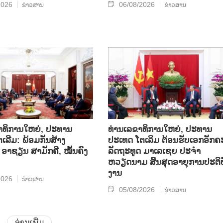
2026
06/08/2026
ຂ່າວສານ
ຂ່າວສານ
າທິການໃຫຍ່, ປະທານ
ທ່ານເລຂາທິການໃຫຍ່, ປະທານ
ເລີມ: ພ້ອມກັນສ້າງ
ປະເທດ ໂຕເລິມ ຕ້ອນຮັບເອກອັກຄ
ອາຊຽນ ສາມັກຄີ, ໝັ້ນຄົງ
ລັດຖະທູດ ມາເລເຊຍ ປະຈຳ
ຫວຽດນາມ ສິ້ນສຸດອາຍຸການປະຕິບ
ງານ
2026
ຂ່າວສານ
05/08/2026
ຂ່າວສານ
ອ່ານເພີ່ມ