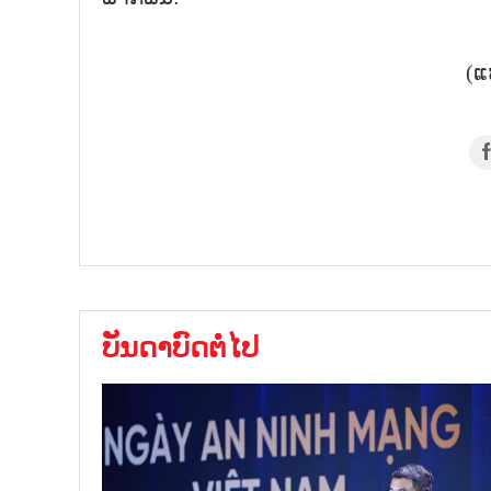
(ແ
ບັນດາບົດຕໍ່ໄປ