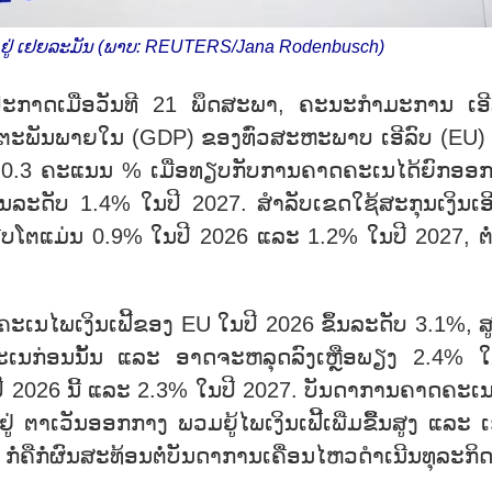
​ລົບ ຢູ່ ເຢຍ​ລະ​ມັນ (ພາບ: REUTERS/Jana Rodenbusch)
ະ​ກາດ​ເມື່ອ​ວັນ​ທີ 21 ພຶດ​ສະ​ພາ, ຄະ​ນະ​ກຳ​ມະ​ການ ເອີ​
​ຕະ​ພັນ​ພາຍ​ໃນ (GDP) ຂອງ​ທົ່ວ​ສະ​ຫະ​ພາບ ເອີ​ລົບ (EU) 
ດ 0.3 ຄະ​ແນນ % ເມື່ອ​ທຽບ​ກັບ​ການ​ຄາດ​ຄະ​ເນ​ໄດ​້ຍົກ​ອອກ
້ນ​ລະ​ດັບ 1.4% ໃນ​ປີ 2027. ສຳ​ລັບ​ເຂດ​ໃຊ້​ສະ​ກຸນ​ເງິນ​ເອີ​
ບ​ໂຕ​ແມ່ນ 0.9% ໃນ​ປີ 2026 ແລະ 1.2% ໃນ​ປີ 2027, ຕ່ຳ​
​ຄະ​ເນ​ໄພ​ເງິນ​ເຟີ້​ຂອງ EU ໃນ​ປີ 2026 ຂຶ້ນ​ລະ​ດັບ 3.1%, ສູງ
ນ​ກ່ອນນັ້ນ​ ແລະ ອາດ​ຈະ​ຫລຸດ​ລົງ​ເຫຼືອ​ພຽງ 2.4% ໃນ
ີ 2026 ນີ້ ແລະ​ 2.3% ໃນ​ປີ 2027. ບັນ​ດາ​ການ​ຄາດ​ຄະ​ເນ​
 ຕາ​ເວັນ​ອອກ​ກາງ ພວມ​ຍູ້​ໄພ​ເງິນ​ເຟີ້​ເພີ່ມ​ຂືຶ້ນ​ສູງ ແລະ ເ
ກໍ່​ຄືກໍ່​ຜົນ​ສະ​ທ້ອນ​ຕໍ່​ບັນ​ດາ​ການ​ເຄື່ອນ​ໄຫວ​ດຳ​ເນີນ​ທຸ​ລະ​ກິດ