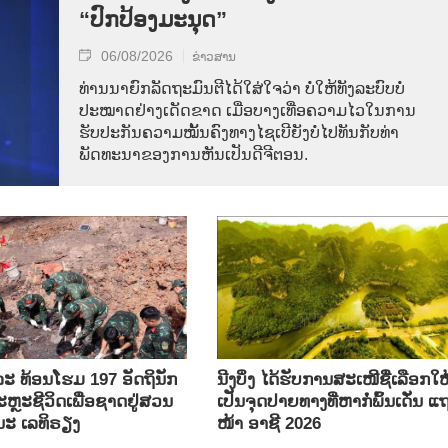
“ປົກປ້ອງມະນຸດ”
06/08/2026
ຂ່າວສານ
ທ່ານນາຍົກລັດຖະມົນຕີໄດ້ໃສ່ໃຈວ່າ ບໍ່ໃຫ້ທັງລະບົບບໍ່
ປະໝາດຢ່າງເດັດຂາດ ເມື່ອບາງເທື່ອຄວາມໄວໃນການ
ຮັບປະກັນຄວາມໝັ້ນຄົງທາງໄຊເບີຍັງບໍ່ໄປທັນກັບທ່າ
ພັດທະນາຂອງການຫັນເປັນດີຈີຕອນ.
ລະ ທ້ອນ​ໂຮມ 197 ອັດ​ຖິ​ນັກ​
ນີງບິ່ງ ໄດ້ຮັບການສະເໜີຊື່ເລືອກໃຫ
ຼະ​ຊີ​ວິດ​ເພື່ອ​ຊາດ​ຢູ່​ສວນ​
ເປັນຈຸດປາຍທາງທີ່ຫາກໍ່ພົ້ນເດັ່ນ ແ
ນະ ເລ​ທິ​ຣຽງ
ໜ້າ ອາຊີ 2026