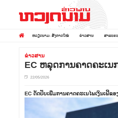
ຫວຽດນາມ- ສັງກາດໃໝ່
ຂ່າວສານ
ສາລະຄະ
ຂ່າວສານ
EC ຫລຸດ​ການ​ຄາດ​ຄະ​ເນ​ກາ
22/05/2026
EC ດັດ​ປັບ​​ເພີ່ມ​ການຄາດ​ຄະ​ເນ​ໄພ​ເງິນ​ເຟີ້​ຂ