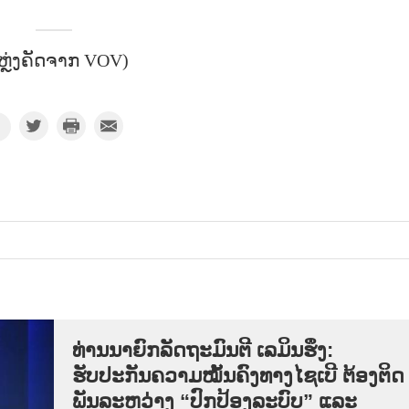
ຫຼ່ງຄັດຈາກ VOV)
ທ່ານນາຍົກລັດຖະມົນຕີ ເລມິນຮຶງ:
ຮັບປະກັນຄວາມໝັ້ນຄົງທາງໄຊເບີ ຕ້ອງຕິດ
ພັນລະຫວ່າງ “ປົກປ້ອງລະບົບ” ແລະ