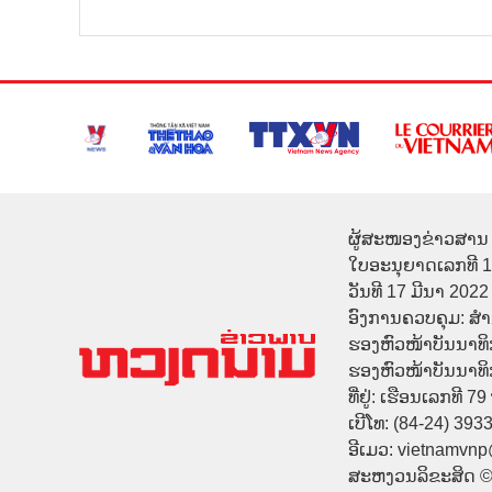
ຜູ້ສະໜອງຂ່າວສານ 
ໃບອະນຸຍາດເລກທີ 
ວັນທີ 17 ມີນາ 2022
ອົງການຄວບຄຸມ: ສ
ຮອງຫົວໜ້າບັນນາທິ
ຮອງຫົວໜ້າບັນນາທິກາ
ທີ່ຢູ່: ເຮືອນເລກທີ 7
ເບີໂທ: (84-24) 393
ອີເມວ: vietnamvn
ສະຫງວນລິຂະສິດ 