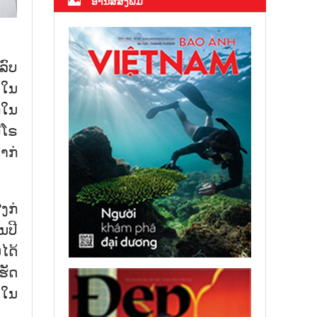
ອ່ານສື່ສິ່ງພິມ
ລົບ
ໃນ​
​ໃນ​
​ໂຣ​
ກ່​
​ກ່​
​ປີ
ໄດ້​
ຮັດ​
​ໃນ​