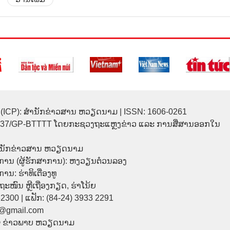
(ICP): ສຳນັກຂ່າວສານ ຫວຽດນາມ | ISSN: 1606-0261
137/GP-BTTTT ໂດຍກະຊວງຖະແຫຼງຂ່າວ ແລະ ການສື່ສານອອກໃນ
ຳນັກຂ່າວສານ ຫວຽດນາມ
ການ (ຜູ້ຮັກສາການ): ຫງວຽນຕ໋ວນລອງ
ນ: ຮ່າທິເຕື່ອງທູ
9 ຖະໜົນ ຫຼີເຖື່ອງກຽດ, ຮ່າໂນ້ຍ
32300 | ແຟັກ: (84-24) 3933 2291
p@gmail.com
© ຂ່າວພາບ ຫວຽດນາມ