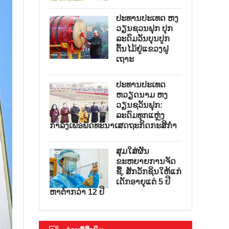
ປະທານປະເທດ ຫງ
ວຽນຊວນຟຸກ ປຸກ
ລະດົມວັນບຸນປູກ
ຕົ້ນໄມ້ຢູ່ແຂວງຝູ
ເຖາະ
ປະທານປະເທດ
ຫວຽດນາມ ຫງ
ວຽນຊວັນຟຸກ:
ລະດົມທຸກແຫຼ່ງ
ກຳລັງເພື່ອພັດທະນາເສດຖະກິດກະສິກຳ
ສຸມໃສ່ຜັນ
ຂະຫຍາຍການຈັດ
ຊື້, ສັກວັກຊິນໃຫ້ແກ່
ເດັກອາຍຸແຕ່ 5 ປີ
ຫາຕ່ຳກວ່າ 12 ປີ