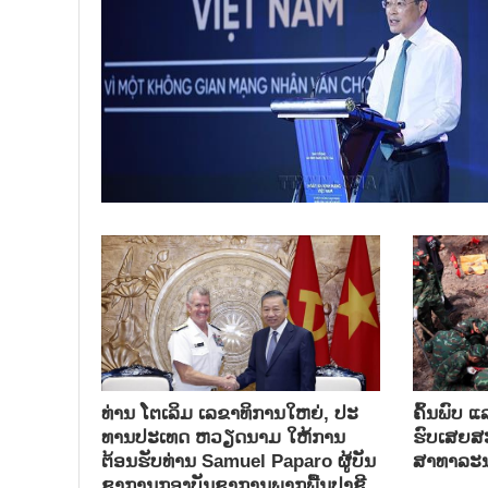
ທ່ານ ໂຕ​ເລິມ ເລ​ຂາ​ທິ​ການ​ໃຫຍ່, ປະ​
ຄົ້ນ​ພົບ ແ
ທານ​ປະ​ເທດ ​ຫວຽດ​ນາມ ໃຫ້​ການ​
ຮົບ​ເສຍ​ສະຫ
ຕ້ອນ​ຮັບ​ທ່ານ Samuel Paparo ຜູ້​ບັນ​
ສາ​ທາ​ລະ​
ຊາ​ການກອງ​ບັນ​ຊາ​ການພາກ​ພື້ນ​ປາ​ຊີ​