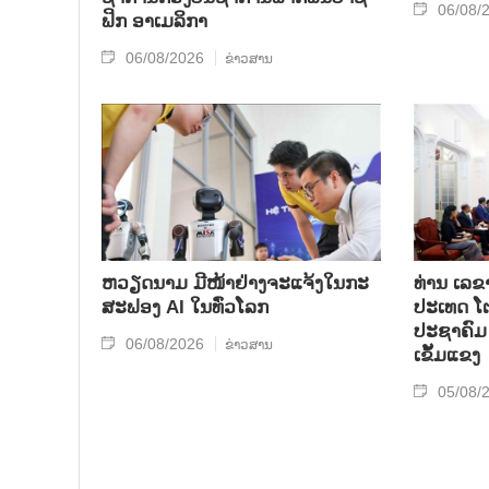
06/08/
ຟິກ ອາ​ເມ​ລິ​ກາ
06/08/2026
ຂ່າວສານ
ຫວຽດນາມ ມີໜ້າຢ່າງຈະແຈ້ງໃນກະ
ທ່ານ ເລຂ
ສະຟອງ AI ໃນທົ່ວໂລກ
ປະເທດ ໂຕ
ປະຊາຄົມ 
06/08/2026
ຂ່າວສານ
ເຂັ້ມແຂງ
05/08/