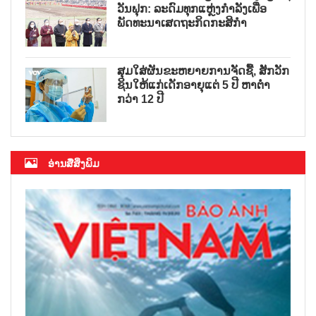
ວັນຟຸກ: ລະດົມທຸກແຫຼ່ງກຳລັງເພື່ອ
ພັດທະນາເສດຖະກິດກະສິກຳ
ສຸມໃສ່ຜັນຂະຫຍາຍການຈັດຊື້, ສັກວັກ
ຊິນໃຫ້ແກ່ເດັກອາຍຸແຕ່ 5 ປີ ຫາຕ່ຳ
ກວ່າ 12 ປີ
ອ່ານສື່ສິ່ງພິມ