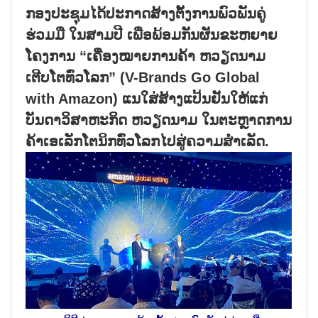
ກອງປະຊຸມໄດ້ປະກາດສ້າງຕັ້ງການພົວພັນຄູ່
ຮ່ວມມື ໃນສາມປີ ເພື່ອພ້ອມກັນຜັນຂະຫຍາຍ
ໂຄງການ “ເຄື່ອງໝາຍການຄ້າ ຫວຽດນາມ
ເຕີບໂຕທົ່ວໂລກ” (V-Brands Go Global
with Amazon) ແນໃສ່ສ້າງແປ້ນຢັນໃຫ້ແກ່
ບັນດາວິສາຫະກິດ ຫວຽດນາມ ໃນຕະຫຼາດການ
ຄ້າເອເລັກໂຕນິກທົ່ວໂລກໄປສູ່ຄວາມສຳເລັດ.