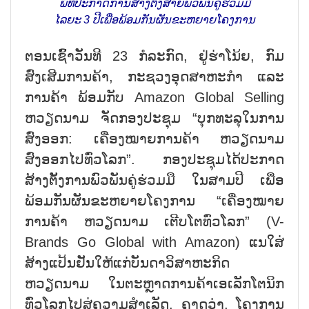
ພິທີປະກາດການສ້າງຕັ້ງສາຍພົວພັນຄູ່ຮ່ວມມື
ໄລຍະ 3 ປີເພື່ອພ້ອມກັນຜັນຂະຫຍາຍໂຄງການ
ຕອນເຊົ້າວັນທີ 23 ກໍລະກົດ, ຢູ່ຮ່າໂນ້ຍ, ກົມ
ສົ່ງເສີມການຄ້າ, ກະຊວງອຸດສາຫະກຳ ແລະ
ການຄ້າ ພ້ອມກັບ Amazon Global Selling
ຫວຽດນາມ ຈັດກອງປະຊຸມ “ບຸກທະລຸໃນການ
ສົ່ງອອກ: ເຄື່ອງໝາຍການຄ້າ ຫວຽດນາມ
ສົ່ງອອກໄປທົ່ວໂລກ”. ກອງປະຊຸມໄດ້ປະກາດ
ສ້າງຕັ້ງການພົວພັນຄູ່ຮ່ວມມື ໃນສາມປີ ເພື່ອ
ພ້ອມກັນຜັນຂະຫຍາຍໂຄງການ “ເຄື່ອງໝາຍ
ການຄ້າ ຫວຽດນາມ ເຕີບໂຕທົ່ວໂລກ” (V-
Brands Go Global with Amazon) ແນໃສ່
ສ້າງແປ້ນຢັນໃຫ້ແກ່ບັນດາວິສາຫະກິດ
ຫວຽດນາມ ໃນຕະຫຼາດການຄ້າເອເລັກໂຕນິກ
ທົ່ວໂລກໄປສູ່ຄວາມສຳເລັດ. ຄາດວ່າ, ໂຄງການ