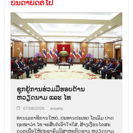
ບັນດາບົດຕໍ່ໄປ
ຊຸກຍູ້ການຮ່ວມມືຮອບດ້ານ
ຫວຽດນາມ ແລະ ໄທ
07/08/2026
ຂ່າວສານ
ທ່ານ​ເລ​ຂາ​ທິ​ການ​ໃຫຍ່, ປະ​ທານ​ປະ​ເທດ ໂຕ​ເລິມ ປາດ​
ຖະ​ໜາ​ວ່າ ໄທ​ ຈະ​ສືບ​ຕໍ່​ເອົາ​ໃຈ​ໃສ່, ສ້າງ​ເງື່ອນ​ໄຂ​ສະ​
ດວກ​ເພື່ອ​ໃຫ້​ປະ​ຊາ​ຄົມ​ວ​ິ​ສາ​ຫະ​ກິດ​ຊາວ ຫວຽດ​ນາມ