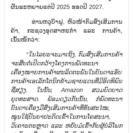
ຜັນຂະຫຍາຍແຕ່ປີ 2025 ຮອດປີ 2027.
ທ່ານຫວູບ໊າຝູ, ຫົວໜ້າກົມສົ່ງເສີມການ
ຄ້າ, ກະຊວງອຸດສາຫະກຳ ແລະ ການຄ້າ,
ເນັ້ນໜັກວ່າ:
“ໃນໄລຍະຈະມາເຖິງ, ກົມສົ່ງເສີມການຄ້າ
ຈະສືບຕໍ່ເປີດກວ້າງໂຄງການພັດທະນາ
ເຄື່ອງໝາຍການຄ້າຜະລິດຕະພັນໃນບັນດາແອັບ
ການຄ້າເອເລັກໂຕນິກຂ້າມຊາຍແດນທີ່ມີອິດທິພົນ
ຊື່ສຽງ. ໃນນັ້ນ, Amazon ສວມບົດບາດ
ຍຸດທະສາດ. ພ້ອມດຽວກັນນັ້ນ, ກໍພັດທະນາ
ບັນດາເຄື່ອງມືສົ່ງເສີມການຄ້າທີ່ທັນສະໄໝ,
ໝູນໃຊ້ປັນຍາປະດິດເຂົ້າໃນການໂຄສະນາ,
ວິເຄາະຕະຫຼາດ ແລະ ຫຍັບມໍ່ເຂົ້າກັບຜູ້ບໍລິໂພກ