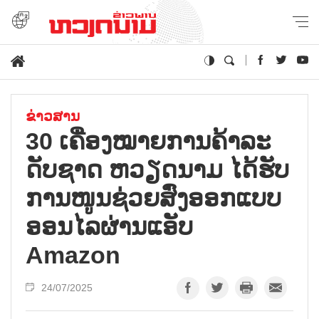
ຂ່າວສານ
30 ເຄື່ອງ​ໝາຍ​ການ​ຄ້າລະ​
ດັບ​ຊາດ ຫວຽດ​ນາມ ໄດ້​ຮັບ​
ການ​ໜູນ​ຊ່ວຍ​ສົ່ງ​ອອກ​ແບບ​
ອອນ​ໄລ​ຜ່ານ​ແອັບ
Amazon
24/07/2025