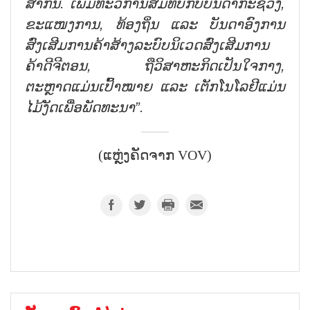
ສາກົນ. ເພີ່ມທະວີການສົມທົບກັບບັນດາກະຊວງ,
ຂະແໜງການ, ທ້ອງຖິ່ນ ແລະ ບັນດາອົງການ
ສົ່ງເສີມການຄ້າສ້າງລະບົບນິເວດສົ່ງເສີມການ
ຄ້າດີຈີຕອນ, ຖືວິສາຫະກິດເປັນໃຈກາງ,
ຕະຫຼາດແມ່ນເປົ້າໝາຍ ແລະ ເຕັກໂນໂລຢີແມ່ນ
ໄມ້ງັດເພື່ອພັດທະນາ”.
(ແຫຼ່ງຄັດຈາກ VOV)