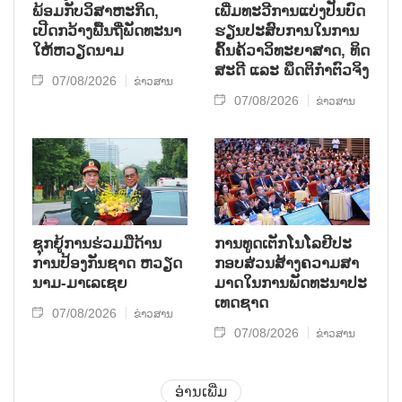
ພ້ອມກັບ​ວິ​ສາ​ຫະ​ກ​ິດ,
ເພີ່ມ​ທະ​ວີ​ການ​ແບ່​ງ​ປັນ​ບົດ​
ເປີດກວ້າງ​ພື້ນ​ຖີ່​ພັດ​ທະ​ນາ​
ຮຽນ​ປະ​ສົບ​ການ​ໃນ​ການ​
ໃຫ້​ຫວຽດ​ນາມ
ຄົ້ນ​ຄ້​ວາ​ວິ​ທະ​ຍາ​ສາດ, ທິດ​
ສະ​ດີ ແລະ ພຶດ​ຕິ​ກຳຕົວ​ຈິງ
07/08/2026
ຂ່າວສານ
07/08/2026
ຂ່າວສານ
ຊຸກ​ຍູ້​ການ​ຮ່ວມ​ມື​ດ້ານ​
ການ​ທູດ​ເຕັກ​ໂນ​ໂລ​ຢີ​ປະ​
ການ​ປ້ອງ​ກັນ​ຊາດ ຫວຽດ​
ກອບ​ສ່ວນ​ສ້າງ​ຄວາມ​ສາ​
ນາມ-ມາ​ເລ​ເຊຍ
ມາດ​ໃນ​ການ​ພັດ​ທະ​ນາ​ປະ​
ເທດ​ຊາດ
07/08/2026
ຂ່າວສານ
07/08/2026
ຂ່າວສານ
ອ່ານເພີ່ມ