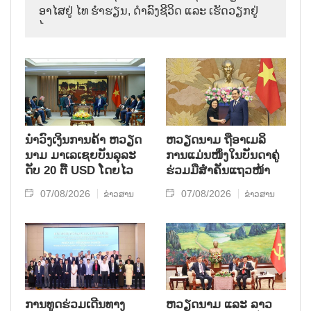
ອາ​ໄສ​ຢູ່ ໄທ ຮ່ຳ​ຮຽນ, ດຳ​ລົງ​ຊີ​ວິດ ແລະ ເຮັດ​ວຽກ​ຢູ່​
ໄທ.
ນຳ​ວົງ​ເງິນ​ການ​ຄ້າ ຫວຽດ​
ຫ​ວຽດ​ນາມ ຖື​ອາ​ເມ​ລິ​
ນາມ ມາ​ເລ​ເຊຍ​ບັນ​ລຸ​ລະ​
ການ​ແມ່ນ​ໜຶ່ງ​ໃນ​ບັນ​ດາ​ຄູ່​
ດັບ 20 ຕື້ USD ໂດຍ​ໄວ
ຮ່ວມ​ມື​ສຳ​ຄັນ​ແຖວ​ໜ້າ
07/08/2026
07/08/2026
ຂ່າວສານ
ຂ່າວສານ
ການ​ທູດ​ຮ່ວມ​ເດີນ​ທາງ​
ຫວຽດ​ນາມ ແລະ ລາວ​