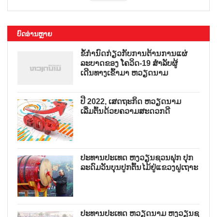
ບົດອ່ານຫຼາຍ
ຂໍ້ກຳນົດກ່ຽວກັບການຕ້ານການແຜ່
ລະບາດຂອງ ໂຄວິດ-19 ສຳລັບຜູ້
ເດີນທາງເຂົ້າມາ ຫວຽດນາມ
ປີ 2022, ເສດຖະກິດ ຫວຽດນາມ
ເລີ່ມຕົ້ນດ້ວຍຄວາມສະດວກດີ
ປະທານປະເທດ ຫງວຽນຊວນຟຸກ ປຸກ
ລະດົມວັນບຸນປູກຕົ້ນໄມ້ຢູ່ແຂວງຝູເຖາະ
ປະທານປະເທດ ຫວຽດນາມ ຫງວຽນຊ