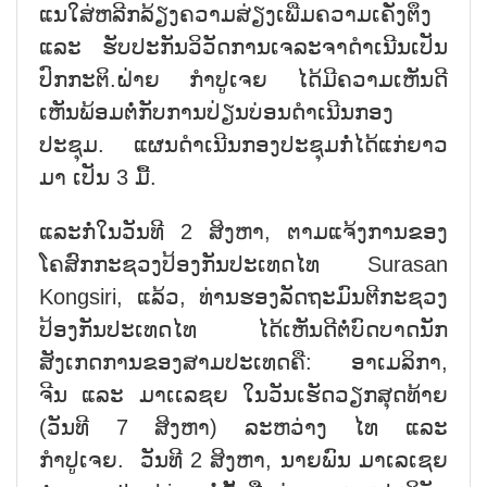
ແນໃສ່ຫລີກລ້ຽງຄວາມສ່ຽງເພີ່ມຄວາມເຄັ່ງຕຶງ
ແລະ ຮັບປະກັນວິວັດການເຈລະຈາດຳເນີນເປັນ
ປົກກະຕິ.ຝ່າຍ ກຳປູເຈຍ ໄດ້ມີຄວາມເຫັນດີ
ເຫັນພ້ອມຕໍ່ກັບການປ່ຽນບ່ອນດຳເນີນກອງ
ປະຊຸມ. ແຜນດຳເນີນກອງປະຊຸມກໍ່ໄດ້ແກ່ຍາວ
ມາ ເປັນ 3 ມື້.
ແລະກໍ່ໃນວັນທີ 2 ສິງຫາ, ຕາມແຈ້ງການຂອງ
ໂຄສົກກະຊວງປ້ອງກັນປະເທດໄທ Surasan
Kongsiri, ແລ້ວ, ທ່ານຮອງລັດຖະມົນຕີກະຊວງ
ປ້ອງກັນປະເທດໄທ ໄດ້ເຫັນດີຕໍ່ບົດບາດນັກ
ສັງເກດການຂອງສາມປະເທດຄື: ອາເມລິກາ,
ຈີນ ແລະ ມາເເລຊຍ ໃນວັນເຮັດວຽກສຸດທ້າຍ
(ວັນທີ 7 ສິງຫາ) ລະຫວ່າງ ໄທ ແລະ
ກຳປູເຈຍ.
ວັນທີ 2 ສິງຫາ, ນາຍພົນ ມາເລເຊຍ