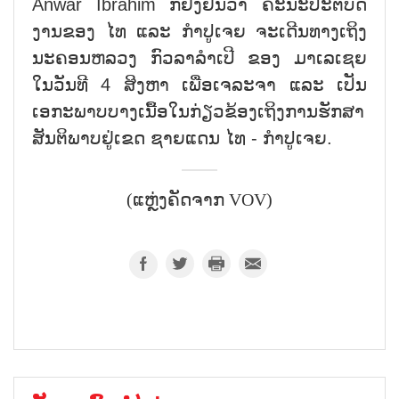
Anwar Ibrahim ກໍ່ຢັ້ງຢືນວ່າ ຄະນະປະຕິບັດ
ງານຂອງ ໄທ ແລະ ກຳປູເຈຍ ຈະເດີນທາງເຖິງ
ນະຄອນຫລວງ ກົວລາລຳເປີ ຂອງ ມາເລເຊຍ
ໃນວັນທີ 4 ສິງຫາ ເພື່ອເຈລະຈາ ແລະ ເປັນ
ເອກະພາບບາງເນື້ອໃນກ່ຽວຂ້ອງເຖິງການຮັກສາ
ສັນຕິພາບຢູ່ເຂດ ຊາຍແດນ ໄທ - ກຳປູເຈຍ.
(ແຫຼ່ງຄັດຈາກ VOV)