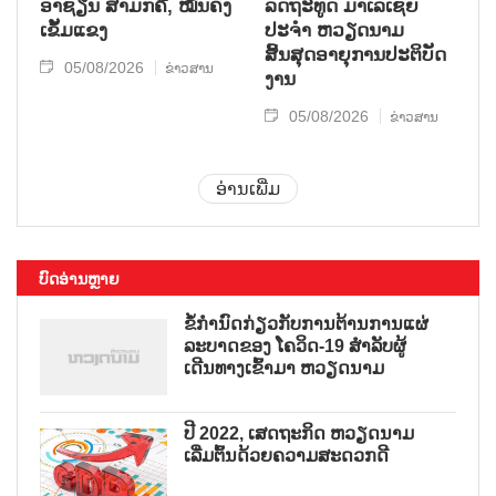
ອາຊຽນ ສາມັກຄີ, ໝັ້ນຄົງ
ລັດຖະທູດ ມາເລເຊຍ
ເຂັ້ມແຂງ
ປະຈຳ ຫວຽດນາມ
ສິ້ນສຸດອາຍຸການປະຕິບັດ
05/08/2026
ຂ່າວສານ
ງານ
05/08/2026
ຂ່າວສານ
ອ່ານເພີ່ມ
ບົດອ່ານຫຼາຍ
ຂໍ້ກຳນົດກ່ຽວກັບການຕ້ານການແຜ່
ລະບາດຂອງ ໂຄວິດ-19 ສຳລັບຜູ້
ເດີນທາງເຂົ້າມາ ຫວຽດນາມ
ປີ 2022, ເສດຖະກິດ ຫວຽດນາມ
ເລີ່ມຕົ້ນດ້ວຍຄວາມສະດວກດີ