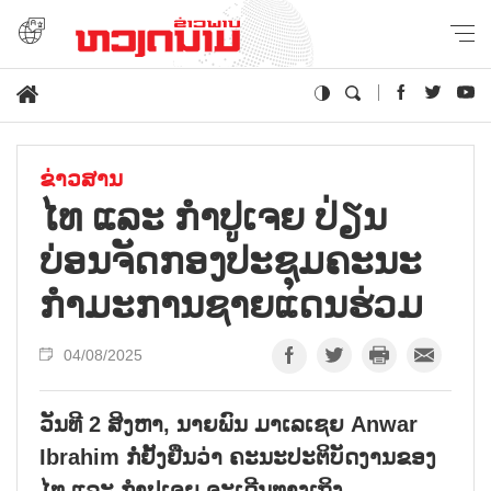
ຂ່າວສານ
ໄທ ແລະ ກຳປູເຈຍ ປ່ຽນ
ບ່ອນຈັດກອງປະຊຸມຄະນະ
ກຳມະການຊາຍແດນຮ່ວມ
04/08/2025
ວັນທີ 2 ສິງຫາ, ນາຍພົນ ມາເລເຊຍ Anwar
Ibrahim ກໍ່ຢັ້ງຢືນວ່າ ຄະນະປະຕິບັດງານຂອງ
ໄທ ແລະ ກຳປູເຈຍ ຈະເດີນທາງເຖິງ