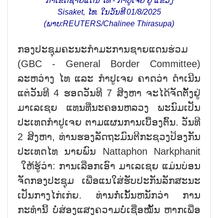
ກາເຂດຊາຍແດນ ໄທ - ກຳປູເຈຍ ຢູ່ ແຂວງ
Sisaket, ໄທ. ໃນວັນທີ 01/8/2025
(ພາບ:REUTERS/Chalinee Thirasupa)
ກອງປະຊຸມຄະນະກຳມະການຊາຍແດນຮ່ວມ
(GBC - General Border Committee)
ລະຫວ່າງ ໄທ ແລະ ກຳປູເຈຍ ຄາດວ່າ ດຳເນີນ
ແຕ່ວັນທີ 4 ຮອດວັນທີ 7 ສິງຫາ ຈະໄດ້ຈັດຕັ້ງຢູ່
ມາເລເຊຍ ແທນທີ່ນະຄອນຫລວງ ພະນົມເປັນ
ປະເທດກຳປູເຈຍ ຕາມແຜນການເບື້ອງຕົ້ນ. ວັນທີ
2 ສິງຫາ, ທ່ານຮອງລັດຖະມົນຕີກະຊວງປ້ອງກັນ
ປະເທດໄທ ນາຍພົນ Nattaphon Narkphanit
ໃຫ້ຮູ້ວ່າ: ການເລືອກເອົາ ມາເລເຊຍ ແມ່ນບ່ອນ
ຈັດກອງປະຊຸມ ເພື່ອແນໃສ່ຮັບປະກັນລັກສະນະ
ເປັນກາງໄກ່ເກ່ຍ. ທ່ານກໍ່ເນັ້ນຫນັກວ່າ ການ
ກະທຳນີ້ ບໍ່ສ່ອງແສງຄວາມບໍ່ເຊື່ອໝັ້ນ ຫາກເພື່ອ