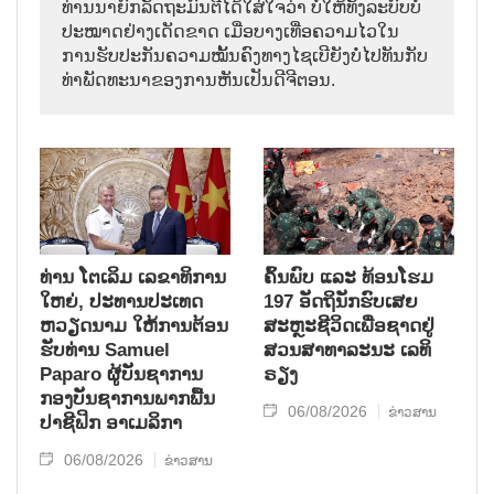
ທ່ານນາຍົກລັດຖະມົນຕີໄດ້ໃສ່ໃຈວ່າ ບໍ່ໃຫ້ທັງລະບົບບໍ່
ປະໝາດຢ່າງເດັດຂາດ ເມື່ອບາງເທື່ອຄວາມໄວໃນ
ການຮັບປະກັນຄວາມໝັ້ນຄົງທາງໄຊເບີຍັງບໍ່ໄປທັນກັບ
ທ່າພັດທະນາຂອງການຫັນເປັນດີຈີຕອນ.
ທ່ານ ໂຕ​ເລິມ ເລ​ຂາ​ທິ​ການ​
ຄົ້ນ​ພົບ ແລະ ທ້ອນ​ໂຮມ
ໃຫຍ່, ປະ​ທານ​ປະ​ເທດ ​
197 ອັດ​ຖິ​ນັກ​ຮົບ​ເສຍ​
ຫວຽດ​ນາມ ໃຫ້​ການ​ຕ້ອນ​
ສະຫຼະ​ຊີ​ວິດ​ເພື່ອ​ຊາດ​ຢູ່​
ຮັບ​ທ່ານ Samuel
ສວນ​ສາ​ທາ​ລະ​ນະ ເລ​ທິ​
Paparo ຜູ້​ບັນ​ຊາ​ການ
ຣຽງ
ກອງ​ບັນ​ຊາ​ການພາກ​ພື້ນ​
06/08/2026
ຂ່າວສານ
ປາ​ຊີ​ຟິກ ອາ​ເມ​ລິ​ກາ
06/08/2026
ຂ່າວສານ