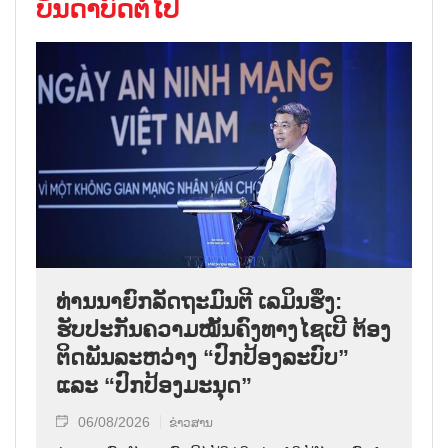
ບັນດາບົດຕໍ່ໄປ
ທ່ານນາຍົກລັດຖະມົນຕີ ເລມິນຮຶງ:
ຮັບປະກັນຄວາມໝັ້ນຄົງທາງໄຊເບີ ຕ້ອງ
ຕິດພັນລະຫວ່າງ “ປົກປ້ອງລະບົບ”
ແລະ “ປົກປ້ອງມະນຸດ”
06/08/2026
ຂ່າວສານ