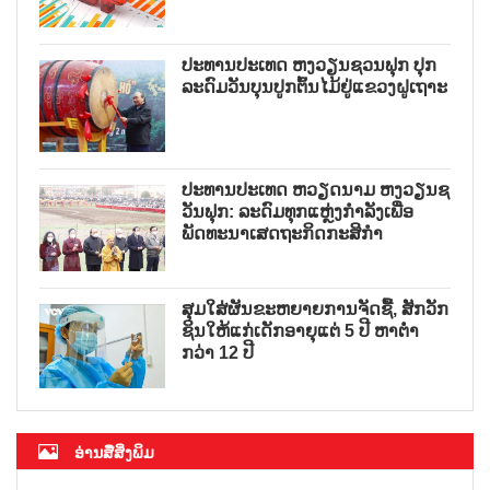
ປະທານປະເທດ ຫງວຽນຊວນຟຸກ ປຸກ
ລະດົມວັນບຸນປູກຕົ້ນໄມ້ຢູ່ແຂວງຝູເຖາະ
ປະທານປະເທດ ຫວຽດນາມ ຫງວຽນຊ
ວັນຟຸກ: ລະດົມທຸກແຫຼ່ງກຳລັງເພື່ອ
ພັດທະນາເສດຖະກິດກະສິກຳ
ສຸມໃສ່ຜັນຂະຫຍາຍການຈັດຊື້, ສັກວັກ
ຊິນໃຫ້ແກ່ເດັກອາຍຸແຕ່ 5 ປີ ຫາຕ່ຳ
ກວ່າ 12 ປີ
ອ່ານສື່ສິ່ງພິມ