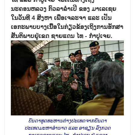
ນະຄອນຫລວງ ກົວລາລຳເປີ ຂອງ ມາເລເຊຍ
ໃນວັນທີ 4 ສິງຫາ ເພື່ອເຈລະຈາ ແລະ ເປັນ
ເອກະພາບບາງເນື້ອໃນກ່ຽວຂ້ອງເຖິງການຮັກສາ
ສັນຕິພາບຢູ່ເຂດ ຊາຍແດນ ໄທ - ກຳປູເຈຍ.
ບັນດາທູດທະຫານຕ່າງປະເທດຈາກບັນດາ
ປະເທດມະຫາອຳນາດ ແລະ ອາຊຽນ ລົງກວດ