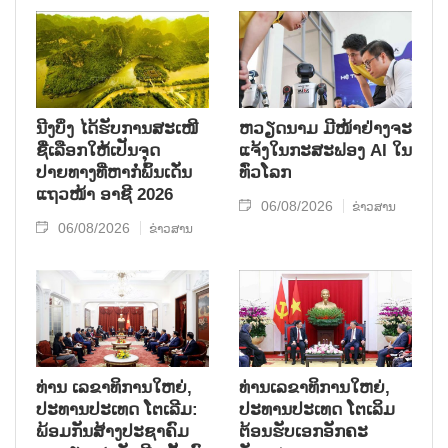
ນີງບິ່ງ ໄດ້ຮັບການສະເໜີ
ຫວຽດນາມ ມີໜ້າຢ່າງຈະ
ຊື່ເລືອກໃຫ້ເປັນຈຸດ
ແຈ້ງໃນກະສະຟອງ AI ໃນ
ປາຍທາງທີ່ຫາກໍ່ພົ້ນເດັ່ນ
ທົ່ວໂລກ
ແຖວໜ້າ ອາຊີ 2026
06/08/2026
ຂ່າວສານ
06/08/2026
ຂ່າວສານ
ທ່ານ ເລຂາທິການໃຫຍ່,
ທ່ານເລຂາທິການໃຫຍ່,
ປະທານປະເທດ ໂຕເລີມ:
ປະທານປະເທດ ໂຕເລິມ
ພ້ອມກັນສ້າງປະຊາຄົມ
ຕ້ອນຮັບເອກອັກຄະ