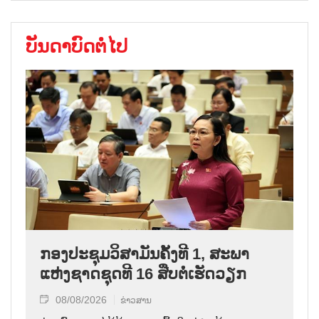
ບັນດາບົດຕໍ່ໄປ
ກອງປະຊຸມວິສາມັນຄັ້ງທີ 1, ສະພາ
ແຫ່ງຊາດຊຸດທີ 16 ສືບຕໍ່ເຮັດວຽກ
08/08/2026
ຂ່າວສານ