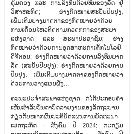
ຄຸ້ມຄອງ ແລະ ການລົງທຶນດ້ວຍທຶນຂອງລັດ ຢູ່
ວິສາຫະກິດ; ຮ່າງກົດໝາຍສະບັບປັບປຸງ,
ເພີ່ມເຕີມບາງມາດຕາຂອງກົດໝາຍວ່າດ້ວຍ
ການເຄື່ອນໄຫວຕິດຕາມກວດກກາຂອງສະພາ
ແຫ່ງຊາດ ແລະ ສະພາປະຊາຊົນ; ຮ່າງ
ກົດໝາຍວ່າດ້ວຍການອຸດສາຫະກຳເຕັກໂນໂລຢີ
ດີຈີຕອນ; ຮ່າງກົດໝາຍວ່າດ້ວຍການລົງທຶນພາກ
ລັດ (ສະບັບປັບປຸງ); ຮ່າງກົດໝາຍວ່າດ້ວຍການ
ປັບປຸງ, ເພີ່ມເຕີມບາງມາດຕາຂອງກົດໝາຍວ່າ
ດ້ວຍການວາງແຜນຜັງ...
ຄະນະປະຈຳສະພາແຫ່ງຊາດ ກໍໄດ້ປະກອບຄຳ
ເຫັນສຳລັບບັນດາບົດລາຍງານຂອງລັດຖະບານ
ກ່ຽວກັບໝາກຜົນປະຕິບັດແຜນການພັດທະນາ
ເສດຖະກິດ - ສັງຄົມ ປີ 2024; ກະກຽມ