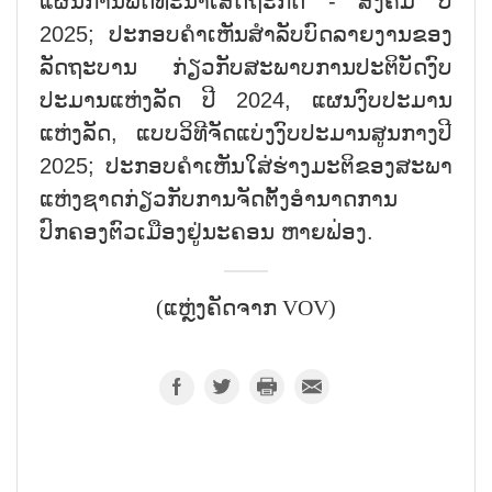
ແຜນການພັດທະນາເສດຖະກິດ - ສັງຄົມ ປີ
2025; ປະກອບຄຳເຫັນສຳລັບບົດລາຍງານຂອງ
ລັດຖະບານ ກ່ຽວກັບສະພາບການປະຕິບັດງົບ
ປະມານແຫ່ງລັດ ປີ 2024, ແຜນງົບປະມານ
ແຫ່ງລັດ, ແບບວິທີຈັດແບ່ງງົບປະມານສູນກາງປີ
2025; ປະກອບຄຳເຫັນໃສ່ຮ່າງມະຕິຂອງສະພາ
ແຫ່ງຊາດກ່ຽວກັບການຈັດຕັ້ງອຳນາດການ
ປົກຄອງຕົວເມືອງຢູ່ນະຄອນ ຫາຍຟ່ອງ.
(ແຫຼ່ງຄັດຈາກ VOV)