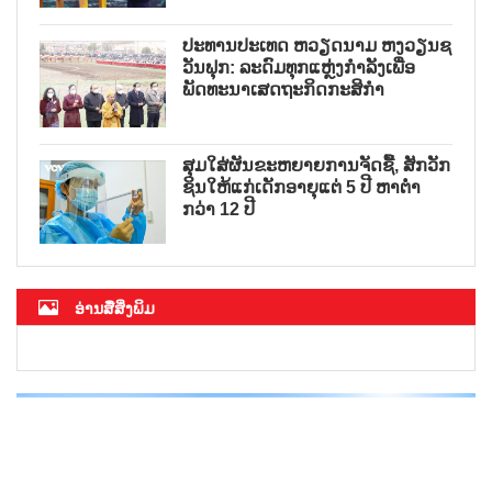
ປະທານປະເທດ ຫວຽດນາມ ຫງວຽນຊ
ວັນຟຸກ: ລະດົມທຸກແຫຼ່ງກຳລັງເພື່ອ
ພັດທະນາເສດຖະກິດກະສິກຳ
ສຸມໃສ່ຜັນຂະຫຍາຍການຈັດຊື້, ສັກວັກ
ຊິນໃຫ້ແກ່ເດັກອາຍຸແຕ່ 5 ປີ ຫາຕ່ຳ
ກວ່າ 12 ປີ
ອ່ານສື່ສິ່ງພິມ