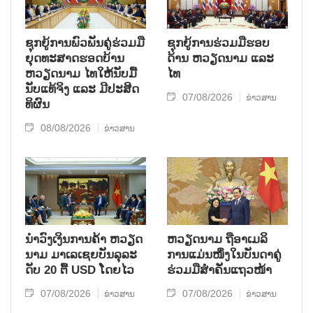
ຊຸກ​ຍູ້​ການ​ພົວ​ພັນ​ຄູ່​ຮ່ວມ​ມື​
ຊຸກຍູ້ການຮ່ວມມືຮອບ
ຍຸດ​ທະ​ສາດ​ຮອດ​ບ້ານ
ດ້ານ ຫວຽດນາມ ແລະ
ຫວຽດ​ນາມ ໄທ​ໃຫ້​ນັບ​ມື້​
ໄທ
ນັບ​ແທ້​ຈິງ ແລະ ມີ​ປະ​ສິດ​
07/08/2026
ຂ່າວສານ
ທິ​ຜົນ
08/08/2026
ຂ່າວສານ
ນຳ​ວົງ​ເງິນ​ການ​ຄ້າ ຫວຽດ​
ຫ​ວຽດ​ນາມ ຖື​ອາ​ເມ​ລິ​
ນາມ ມາ​ເລ​ເຊຍ​ບັນ​ລຸ​ລະ​
ການ​ແມ່ນ​ໜຶ່ງ​ໃນ​ບັນ​ດາ​ຄູ່​
ດັບ 20 ຕື້ USD ໂດຍ​ໄວ
ຮ່ວມ​ມື​ສຳ​ຄັນ​ແຖວ​ໜ້າ
07/08/2026
07/08/2026
ຂ່າວສານ
ຂ່າວສານ