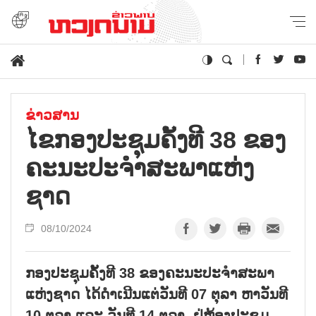
ຂ່າວສານ
ໄຂ​ກອງ​ປະ​ຊຸມ​ຄັ້ງ​ທີ 38 ຂອງ​
ຄະ​ນະ​ປະ​ຈຳ​ສະ​ພາ​ແຫ່ງ​
ຊາດ
08/10/2024
ກອງປະຊຸມຄັ້ງທີ 38 ຂອງຄະນະປະຈຳສະພາ
ແຫ່ງຊາດ ໄດ້ດຳເນີນແຕ່ວັນທີ 07 ຕຸລາ ຫາວັນທີ
10 ຕຸລາ ແລະ ວັນທີ 14 ຕຸລາ, ຢູ່ຫ້ອງປະຊຸມ