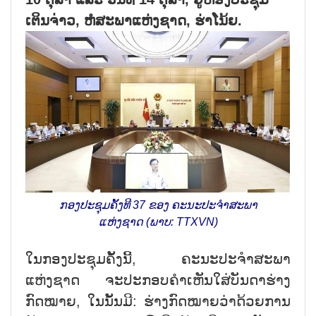
ເຕິນຈ່າວ, ຫໍສະພາແຫ່ງຊາດ, ຮ່າໂນ້ຍ.
ກອງປະຊຸມຄັ້ງທີ 37 ຂອງ ຄະນະປະຈຳສະພາ
ແຫ່ງຊາດ (ພາບ: TTXVN)
ໃນກອງປະຊຸມຄັ້ງນີ້, ຄະນະປະຈຳສະພາ
ແຫ່ງຊາດ ຈະປະກອບຄຳເຫັນໃສ່ບັນດາຮ່າງ
ກົດໝາຍ, ໃນນັ້ນມີ: ຮ່າງກົດໝາຍວ່າດ້ວຍການ