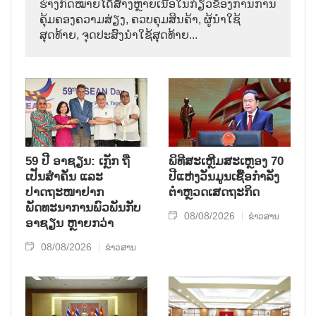
ຮ່າງກົດໝາຍໄດ້ສ້າງຫຼາຍເນື້ອໃນກ່ຽວຂ້ອງການການ
ຄຸ້ມຄອງຄວາມສ່ຽງ, ຄວບຄຸມສິນຄ້າ, ຜູ້ນຳໃຊ້
ສຸດທ້າຍ, ຈຸດປະສົງນຳໃຊ້ສຸດທ້າຍ...
59 ປີ ອາຊຽນ: ເກຼັກ ຖື
ພິທີສະເຫຼີມສະເຫຼອງ 70
ເປັນສຳຄັນ ແລະ
ປີແຫ່ງວັນມູນເຊື້ອກຳລັງ
ປາດຖະໜາຢາກ
ຕຳຫຼວດເສດຖະກິດ
ພັດທະນາການພົວພັນກັບ
08/08/2026
ຂ່າວສານ
ອາຊຽນ ຫຼາຍກວ່າ
08/08/2026
ຂ່າວສານ