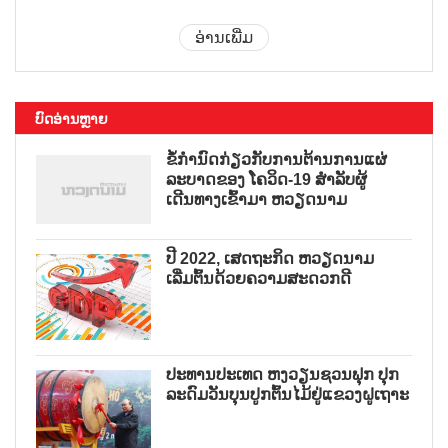
ອ່ານເພີ່ມ
ບົດອ່ານຫຼາຍ
ຂໍ້ກຳນົດກ່ຽວກັບການຕ້ານການແຜ່
ລະບາດຂອງ ໂຄວິດ-19 ສຳລັບຜູ້
ເດີນທາງເຂົ້າມາ ຫວຽດນາມ
ປີ 2022, ເສດຖະກິດ ຫວຽດນາມ
ເລີ່ມຕົ້ນດ້ວຍຄວາມສະດວກດີ
ປະທານປະເທດ ຫງວຽນຊວນຟຸກ ປຸກ
ລະດົມວັນບຸນປູກຕົ້ນໄມ້ຢູ່ແຂວງຝູເຖາະ