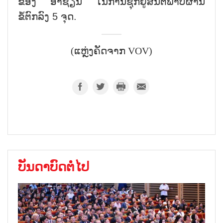
ຂອງ ອາຊຽນ ໃນການຊຸກຍູ້ສັນຕິພາບຜ່ານ
ຂໍ້ຕົກລົງ 5 ຈຸດ.
(ແຫຼ່ງຄັດຈາກ VOV)
ບັນດາບົດຕໍ່ໄປ