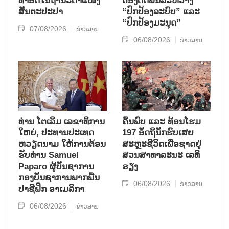
ທຳອິດໃນຖານະຕຳແໜ່ງ
ຕ້ອງຕິດພັນລະຫວ່າງ
ສັນຕະປະປາ
“ປົກປ້ອງລະບົບ” ແລະ
“ປົກປ້ອງມະນຸດ”
07/08/2026
ຂ່າວສານ
06/08/2026
ຂ່າວສານ
ທ່ານ ໂຕ​ເລິມ ເລ​ຂາ​ທິ​ການ​
ຄົ້ນ​ພົບ ແລະ ທ້ອນ​ໂຮມ
ໃຫຍ່, ປະ​ທານ​ປະ​ເທດ ​
197 ອັດ​ຖິ​ນັກ​ຮົບ​ເສຍ​
ຫວຽດ​ນາມ ໃຫ້​ການ​ຕ້ອນ​
ສະຫຼະ​ຊີ​ວິດ​ເພື່ອ​ຊາດ​ຢູ່​
ຮັບ​ທ່ານ Samuel
ສວນ​ສາ​ທາ​ລະ​ນະ ເລ​ທິ​
Paparo ຜູ້​ບັນ​ຊາ​ການ
ຣຽງ
ກອງ​ບັນ​ຊາ​ການພາກ​ພື້ນ​
06/08/2026
ຂ່າວສານ
ປາ​ຊີ​ຟິກ ອາ​ເມ​ລິ​ກາ
06/08/2026
ຂ່າວສານ