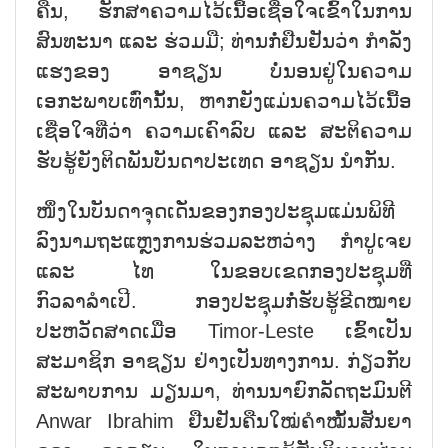
ຄືນ, ຮັກສາຄວາມໄວ້ເນື້ອເຊື່ອໃຈເຂົ້າໃນການ
ສົນທະນາ ແລະ ຮ່ວມມື; ທ່ານກໍ່ຢືນຢັນວ່າ ກຳລັງ
ແຮງຂອງ ອາຊຽນ ບໍ່ນອນຢູ່ໃນຄວາມ
ເອກະພາບເທົ່ານັ້ນ, ຫາກຍັງແມ່ນຄວາມໄວ້ເນື້ອ
ເຊື່ອໃຈທີ່ວ່າ ຄວາມເຄົາລົບ ແລະ ສະຕິຄວາມ
ຮັບຮູ້ຍັງຕິດພັນບັນດາປະເທດ ອາຊຽນ ນຳກັນ.
ໜຶ່ງໃນບັນດາຈຸດເດັ່ນຂອງກອງປະຊຸມແມ່ນພິທີ
ລົງນາມຖະແຫຼງການຮ່ວມລະຫວ່າງ ກຳປູເຈຍ
ແລະ ໄທ ໃນຂອບເຂດກອງປະຊຸມທີ່
ກົວລາລຳເປີ. ກອງປະຊຸມກໍ່ຮັບຮູ້ຂີດໝາຍ
ປະຫວັດສາດເມື່ອ Timor-Leste ເຂົ້າເປັນ
ສະມາຊິກ ອາຊຽນ ຢ່າງເປັນທາງການ. ກ່ຽວກັບ
ສະພາບການ ມຽນມາ, ທ່ານນາຍົກລັດຖະມົນຕີ
Anwar Ibrahim ຢືນຢັນຄືນໃໝ່ຄຳໝັ້ນສັນຍາ