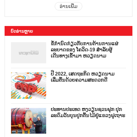
ອ່ານເພີ່ມ
ບົດອ່ານຫຼາຍ
ຂໍ້ກຳນົດກ່ຽວກັບການຕ້ານການແຜ່
ລະບາດຂອງ ໂຄວິດ-19 ສຳລັບຜູ້
ເດີນທາງເຂົ້າມາ ຫວຽດນາມ
ປີ 2022, ເສດຖະກິດ ຫວຽດນາມ
ເລີ່ມຕົ້ນດ້ວຍຄວາມສະດວກດີ
ປະທານປະເທດ ຫງວຽນຊວນຟຸກ ປຸກ
ລະດົມວັນບຸນປູກຕົ້ນໄມ້ຢູ່ແຂວງຝູເຖາະ