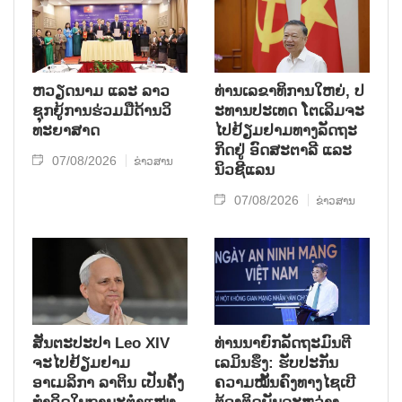
ຫວຽດ​ນາມ ແລະ ລາວ​
ທ່ານ​ເລ​ຂາ​ທິ​ການ​ໃຫຍ່, ປ​
ຊຸກ​ຍູ້​ການ​ຮ່ວມ​ມື​ດ້ານວ​ິ​
ະ​ທານ​ປະ​ເທດ ໂຕ​ເລິມ​ຈະ​
ທະ​ຍາ​ສາດ
ໄປ​ຢ້ຽມ​ຢາມ​ທາງ​ລັດ​ຖະ​
ກິດ​ຢູ່ ອົດ​ສະ​ຕາ​ລີ ແລະ
07/08/2026
ຂ່າວສານ
ນິວ​ຊີ​ແລນ
07/08/2026
ຂ່າວສານ
ສັນຕະປະປາ Leo XIV
ທ່ານນາຍົກລັດຖະມົນຕີ
ຈະໄປຢ້ຽມຢາມ
ເລມິນຮຶງ: ຮັບປະກັນ
ອາເມລິກາ ລາຕິນ ເປັນຄັ້ງ
ຄວາມໝັ້ນຄົງທາງໄຊເບີ