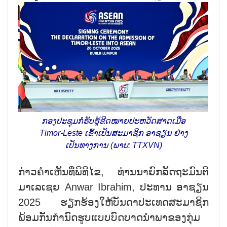
ກອງປະຊຸມກໍ່ຮັບຮູ້ຂີດໝາຍປະຫວັດສາດເມື່ອ
Timor-Leste ເຂົ້າເປັນສະມາຊິກ ອາຊຽນ ຢ່າງ
ເປັນທາງການ (ພາບ: TTXVN)
ກ່າວຄຳເຫັນທີ່ພິທີໄຂ, ທ່ານນາຍົກລັດຖະມົນຕີ
ມາເລເຊຍ Anwar Ibrahim, ປະທານ ອາຊຽນ
2025 ຮຽກຮ້ອງໃຫ້ບັນດາປະເທດສະມາຊິກ
ພ້ອມກັນກຳນົດຮູບແບບບົດບາດນຳພາຂອງກຸ່ມ