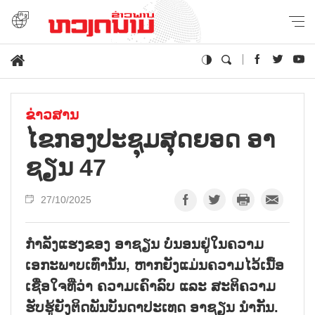
ຂ່າວສານ
ໄຂກອງປະຊຸມສຸດຍອດ ອາ
ຊຽນ 47
27/10/2025
ກຳລັງແຮງຂອງ ອາຊຽນ ບໍ່ນອນຢູ່ໃນຄວາມ
ເອກະພາບເທົ່ານັ້ນ, ຫາກຍັງແມ່ນຄວາມໄວ້ເນື້ອ
ເຊື່ອໃຈທີ່ວ່າ ຄວາມເຄົາລົບ ແລະ ສະຕິຄວາມ
ຮັບຮູ້ຍັງຕິດພັນບັນດາປະເທດ ອາຊຽນ ນຳກັນ.