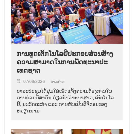
ການ​ທູດ​ເຕັກ​ໂນ​ໂລ​ຢີ​ປະ​ກອບ​ສ່ວນ​ສ້າງ​
ຄວາມ​ສາ​ມາດ​ໃນ​ການ​ພັດ​ທະ​ນາ​ປະ​
ເທດ​ຊາດ
07/08/2026
ຂ່າວສານ
ວາ​ລະ​ປະ​ຊຸມ​ໄດ້​ສຸມ​ໃສ່​ເຮັດ​ແຈ້ງ​ຄວາມ​ຕ້ອງ​ການ​ໃນ​
ການ​ຮ່ວມ​ມື​ສາ​ກົນ ກ່ຽວ​ກັບ​ວິ​ທະ​ຍາ​ສາດ, ເຕັກ​ໂນ​ໂລ​
ຢີ, ນະ​ວັດ​ຕະ​ກຳ ແລະ ການ​ຫັນ​ເປັນ​ດີ​ຈີ​ຕອນ​ຂອງ
ຫວຽດ​ນາມ