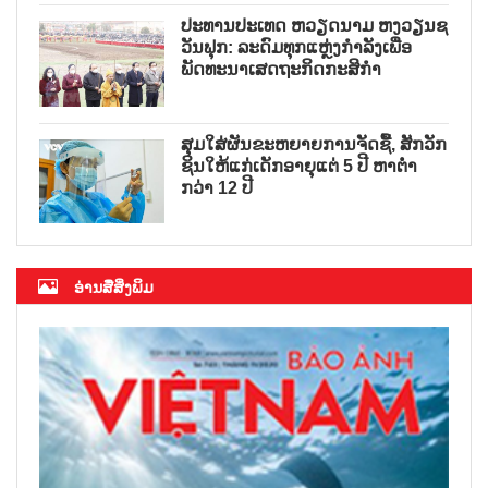
ປະທານປະເທດ ຫວຽດນາມ ຫງວຽນຊ
ວັນຟຸກ: ລະດົມທຸກແຫຼ່ງກຳລັງເພື່ອ
ພັດທະນາເສດຖະກິດກະສິກຳ
ສຸມໃສ່ຜັນຂະຫຍາຍການຈັດຊື້, ສັກວັກ
ຊິນໃຫ້ແກ່ເດັກອາຍຸແຕ່ 5 ປີ ຫາຕ່ຳ
ກວ່າ 12 ປີ
ອ່ານສື່ສິ່ງພິມ