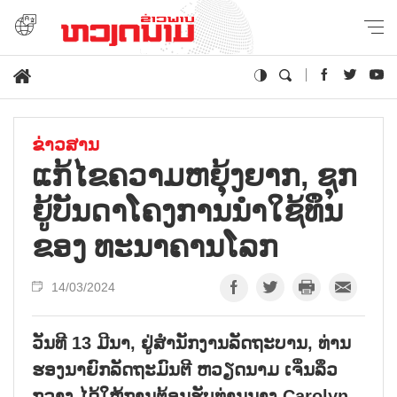
ຂ່າວສານ
ແກ້​ໄຂ​ຄວາມ​ຫຍຸ້ງ​ຍາກ, ຊຸກ​
ຍູ້​ບັນ​ດາ​ໂຄງ​ການ​ນຳ​ໃຊ້​ທຶນ​
ຂອງ ທະ​ນາ​ຄານ​ໂລກ
14/03/2024
ວັນທີ 13 ມີນາ, ຢູ່ສຳນັກງານລັດຖະບານ, ທ່ານ
ຮອງນາຍົກລັດຖະມົນຕີ ຫວຽດນາມ ເຈິ່ນລຶວ
ກວາງ ໄດ້ໃຫ້ການຕ້ອນຮັບທ່ານນາງ Carolyn