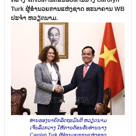
Turk ຜູ້ອຳນວຍການແຫ່ງຊາດ ທະນາຄານ WB
ປະຈຳ ຫວຽດນາມ.
ທ່ານຮອງນາຍົກລັດຖະມົນຕີ ຫວຽດນາມ
ເຈິ່ນລຶວກວາງ ໃຫ້ການຕ້ອນຮັບທ່ານນາງ
Carolyn Turk ຜູ້ອຳນວຍການແຫ່ງຊາດ