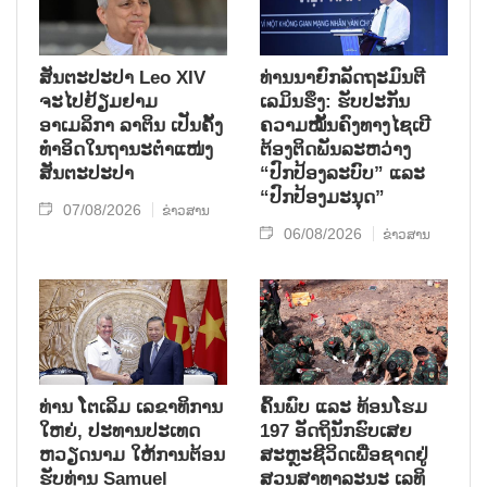
ສັນຕະປະປາ Leo XIV
ທ່ານນາຍົກລັດຖະມົນຕີ
ຈະໄປຢ້ຽມຢາມ
ເລມິນຮຶງ: ຮັບປະກັນ
ອາເມລິກາ ລາຕິນ ເປັນຄັ້ງ
ຄວາມໝັ້ນຄົງທາງໄຊເບີ
ທຳອິດໃນຖານະຕຳແໜ່ງ
ຕ້ອງຕິດພັນລະຫວ່າງ
ສັນຕະປະປາ
“ປົກປ້ອງລະບົບ” ແລະ
“ປົກປ້ອງມະນຸດ”
07/08/2026
ຂ່າວສານ
06/08/2026
ຂ່າວສານ
ທ່ານ ໂຕ​ເລິມ ເລ​ຂາ​ທິ​ການ​
ຄົ້ນ​ພົບ ແລະ ທ້ອນ​ໂຮມ
ໃຫຍ່, ປະ​ທານ​ປະ​ເທດ ​
197 ອັດ​ຖິ​ນັກ​ຮົບ​ເສຍ​
ຫວຽດ​ນາມ ໃຫ້​ການ​ຕ້ອນ​
ສະຫຼະ​ຊີ​ວິດ​ເພື່ອ​ຊາດ​ຢູ່​
ຮັບ​ທ່ານ Samuel
ສວນ​ສາ​ທາ​ລະ​ນະ ເລ​ທິ​