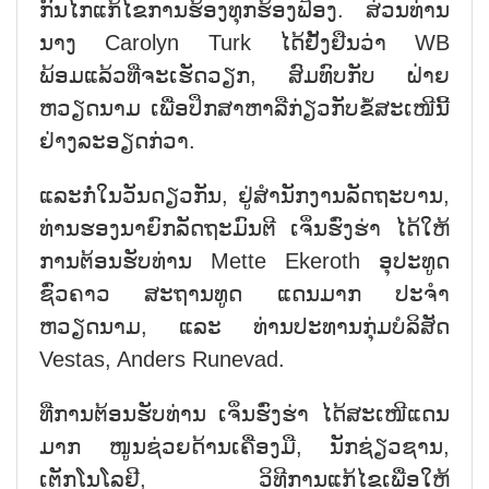
ກົນໄກແກ້ໄຂການຮ້ອງທຸກຮ້ອງຟ້ອງ. ສ່ວນທ່ານ
ນາງ Carolyn Turk ໄດ້ຢັ້ງຢືນວ່າ WB
ພ້ອມແລ້ວທີ່ຈະເຮັດວຽກ, ສົມທົບກັບ ຝ່າຍ
ຫວຽດນາມ ເພື່ອປຶກສາຫາລືກ່ຽວກັບຂໍ້ສະເໜີນີ້
ຢ່າງລະອຽດກ່ວາ.
ແລະກໍ່ໃນວັນດຽວກັນ, ຢູ່ສຳນັກງານລັດຖະບານ,
ທ່ານຮອງນາຍົກລັດຖະມົນຕີ ເຈິ່ນຮົ່ງຮ່າ ໄດ້ໃຫ້
ການຕ້ອນຮັບທ່ານ Mette Ekeroth ອຸປະທູດ
ຊົ່ວຄາວ ສະຖານທູດ ແດນມາກ ປະຈຳ
ຫວຽດນາມ, ແລະ ທ່ານປະທານກຸ່ມບໍລິສັດ
Vestas, Anders Runevad.
ທີ່ການຕ້ອນຮັບທ່ານ ເຈິ່ນຮົ່ງຮ່າ ໄດ້ສະເໜີແດນ
ມາກ ໜູນຊ່ວຍດ້ານເຄື່ອງມື, ນັກຊ່ຽວຊານ,
ເຕັກໂນໂລຢີ, ວິທີການແກ້ໄຂເພື່ອໃຫ້