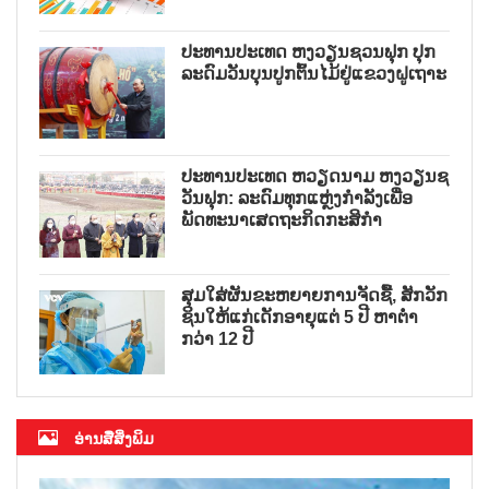
ປະທານປະເທດ ຫງວຽນຊວນຟຸກ ປຸກ
ລະດົມວັນບຸນປູກຕົ້ນໄມ້ຢູ່ແຂວງຝູເຖາະ
ປະທານປະເທດ ຫວຽດນາມ ຫງວຽນຊ
ວັນຟຸກ: ລະດົມທຸກແຫຼ່ງກຳລັງເພື່ອ
ພັດທະນາເສດຖະກິດກະສິກຳ
ສຸມໃສ່ຜັນຂະຫຍາຍການຈັດຊື້, ສັກວັກ
ຊິນໃຫ້ແກ່ເດັກອາຍຸແຕ່ 5 ປີ ຫາຕ່ຳ
ກວ່າ 12 ປີ
ອ່ານສື່ສິ່ງພິມ