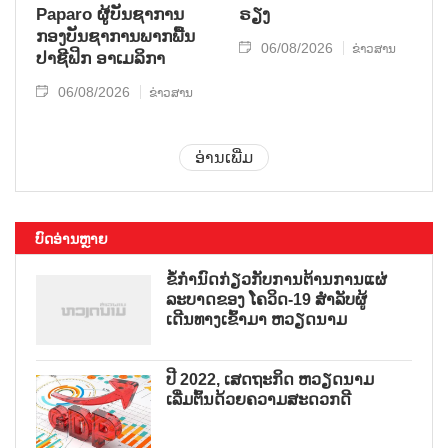
Paparo ຜູ້​ບັນ​ຊາ​ການ
ຣຽງ
ກອງ​ບັນ​ຊາ​ການພາກ​ພື້ນ​
06/08/2026
ຂ່າວສານ
ປາ​ຊີ​ຟິກ ອາ​ເມ​ລິ​ກາ
06/08/2026
ຂ່າວສານ
ອ່ານເພີ່ມ
ບົດອ່ານຫຼາຍ
ຂໍ້ກຳນົດກ່ຽວກັບການຕ້ານການແຜ່
ລະບາດຂອງ ໂຄວິດ-19 ສຳລັບຜູ້
ເດີນທາງເຂົ້າມາ ຫວຽດນາມ
ປີ 2022, ເສດຖະກິດ ຫວຽດນາມ
ເລີ່ມຕົ້ນດ້ວຍຄວາມສະດວກດີ