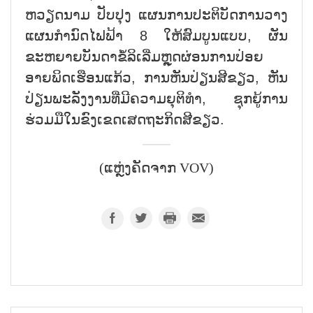
ຫວຽດນາມ ປັບປຸງ ແຜນການປະຕິບັດການວາງ
ແຜນກຳນົດໄຟຟ້າ 8 ໃຫ້ສົມບູນແບບ, ຜັນ
ຂະຫຍາຍບັນດາຂໍ້ລິເລີ່ມຫຼຸດຜ່ອນການປ່ອຍ
ອາຍພິດເຮືອນແກ້ວ, ການຫັນປ່ຽນສີຂຽວ, ຫັນ
ປ່ຽນພະລັງງານທີ່ມີຄວາມຍຸຕິທຳ, ຊຸກຍູ້ການ
ຮ່ວມມືໃນຂົງເຂດເສດຖະກິດສີຂຽວ.
(ແຫຼ່ງຄັດຈາກ VOV)