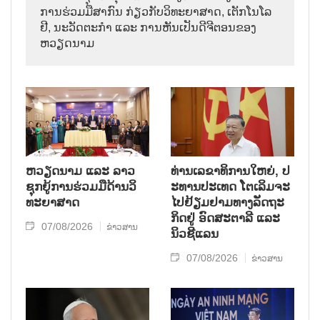
ການ​ຮ່ວມ​ມື​ສາ​ກົນ ກ່ຽວ​ກັບ​ວິ​ທະ​ຍາ​ສາດ, ເຕັກ​ໂນ​ໂລ​
ຢີ, ນະ​ວັດ​ຕະ​ກຳ ແລະ ການ​ຫັນ​ເປັນ​ດີ​ຈີ​ຕອນ​ຂອງ
ຫວຽດ​ນາມ
ຫວຽດ​ນາມ ແລະ ລາວ​
ທ່ານ​ເລ​ຂາ​ທິ​ການ​ໃຫຍ່, ປ​
ຊຸກ​ຍູ້​ການ​ຮ່ວມ​ມື​ດ້ານວ​ິ​
ະ​ທານ​ປະ​ເທດ ໂຕ​ເລິມ​ຈະ​
ທະ​ຍາ​ສາດ
ໄປ​ຢ້ຽມ​ຢາມ​ທາງ​ລັດ​ຖະ​
ກິດ​ຢູ່ ອົດ​ສະ​ຕາ​ລີ ແລະ
07/08/2026
ຂ່າວສານ
ນິວ​ຊີ​ແລນ
07/08/2026
ຂ່າວສານ