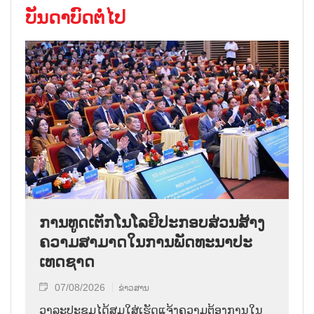
ບັນດາບົດຕໍ່ໄປ
ການ​ທູດ​ເຕັກ​ໂນ​ໂລ​ຢີ​ປະ​ກອບ​ສ່ວນ​ສ້າງ​
ຄວາມ​ສາ​ມາດ​ໃນ​ການ​ພັດ​ທະ​ນາ​ປະ​
ເທດ​ຊາດ
07/08/2026
ຂ່າວສານ
ວາ​ລະ​ປະ​ຊຸມ​ໄດ້​ສຸມ​ໃສ່​ເຮັດ​ແຈ້ງ​ຄວາມ​ຕ້ອງ​ການ​ໃນ​