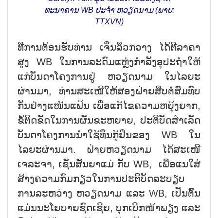
ທະນາຄານ WB ປະຈຳ ຫວຽດນາມ (ພາບ:
TTXVN)
ທີ່ການຕ້ອນຮັບທ່ານ ເຈິ່ນລຶວກວາງ ໄດ້ຕີລາຄາ
ສູງ WB ໃນການລະດົມແຫຼ່ງກຳລັງອຸປະຖຳໃຫ້
ແກ່ບັນດາໂຄງການຢູ່ ຫວຽດນາມ ໃນໄລຍະ
ຜ່ານມາ, ທ່ານສະເໜີໃຫ້ສອງຝ່າຍສືບຕໍ່ສົມທົບ
ກັນຢ່າງແໜ້ນແຟ້ນ ເພື່ອແກ້ໄຂຄວາມຫຍຸ້ງຍາກ,
ຂໍ້ຕິດຂັດໃນການຜັນຂະຫຍາຍ, ປະຕິບັດສຳເລັດ
ບັນດາໂຄງການນຳໃຊ້ທຶນກູ້ຢືນຂອງ WB ໃນ
ໄລຍະຜ່ານມາ. ຝ່າຍຫວຽດນາມ ໄດ້ສະເໜີ
ເຈລະຈາ, ເຊັ່ນສັນຍາແມ່ ກັບ WB, ເພື່ອແນໃສ່
ສ້າງຄວາມກົມກຽວໃນການປະຕິບັດລະບຽບ
ການລະຫວ່າງ ຫວຽດນາມ ແລະ WB, ເປັນຕົ້ນ
ແມ່ນນະໂຍບາຍຊົດເຊີຍ, ບຸກເບີກໜ້າພຽງ ແລະ