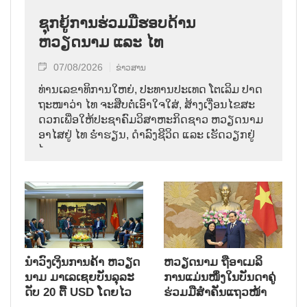
ຊຸກຍູ້ການຮ່ວມມືຮອບດ້ານ
ຫວຽດນາມ ແລະ ໄທ
07/08/2026
ຂ່າວສານ
ທ່ານ​ເລ​ຂາ​ທິ​ການ​ໃຫຍ່, ປະ​ທານ​ປະ​ເທດ ໂຕ​ເລິມ ປາດ​
ຖະ​ໜາ​ວ່າ ໄທ​ ຈະ​ສືບ​ຕໍ່​ເອົາ​ໃຈ​ໃສ່, ສ້າງ​ເງື່ອນ​ໄຂ​ສະ​
ດວກ​ເພື່ອ​ໃຫ້​ປະ​ຊາ​ຄົມ​ວ​ິ​ສາ​ຫະ​ກິດ​ຊາວ ຫວຽດ​ນາມ
ອາ​ໄສ​ຢູ່ ໄທ ຮ່ຳ​ຮຽນ, ດຳ​ລົງ​ຊີ​ວິດ ແລະ ເຮັດ​ວຽກ​ຢູ່​
ໄທ.
ນຳ​ວົງ​ເງິນ​ການ​ຄ້າ ຫວຽດ​
ຫ​ວຽດ​ນາມ ຖື​ອາ​ເມ​ລິ​
ນາມ ມາ​ເລ​ເຊຍ​ບັນ​ລຸ​ລະ​
ການ​ແມ່ນ​ໜຶ່ງ​ໃນ​ບັນ​ດາ​ຄູ່​
ດັບ 20 ຕື້ USD ໂດຍ​ໄວ
ຮ່ວມ​ມື​ສຳ​ຄັນ​ແຖວ​ໜ້າ