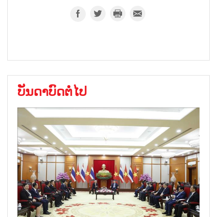
ບັນດາບົດຕໍ່ໄປ