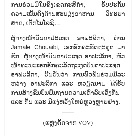
ການ​ຮ່ວມ​ມື​ໃນ​ຂົງ​ເຂດ​ກະ​ສິ​ກຳ, ຮັບ​ປະ​ກັນ​
ຄວາມ​ໝັ້​ນ​ຄົງ​ດ້ານ​ສະ​ບຽງ​ອາ​ຫານ, ວິ​ທະ​ຍາ​
ສາດ, ເຕັກ​ໂນ​ໂລ​ຊີ…
ຜູ້​ຕາງ​ໜ້າບັນ​ດາ​ປະ​ເທດ ອາ​ຟະ​ລິ​ກາ, ທ່ານ
Jamale Chouaibi, ເອກ​ອັກ​ຄະ​ລັດ​ຖະ​ທູດ ມາ​
ຣົກ, ຜູ້​ຕາງ​ໜ້າ​ບັນ​ດາ​ປະ​ເທດ ອາ​ຟະ​ລິ​ກາ, ຫົວ​
ໜ້າ​ຄະ​ນະ​ເອກ​ອັກ​ຄະ​ລັດ​ຖະ​ທູດບັນ​ດາ​ປະ​ເທດ
ອາ​ຟະ​ລິ​ກາ, ຢືນ​ຢັນ​ວ່າ ການ​ພົວ​ພັນ​ຮ່ວມ​ມື​ລະ​
ຫວ່າງ ອາ​ຟະ​ລິ​ກາ ແລະ ຫວຽດ​ນາມ ໄດ້​ຮັບ​
ການ​ສ້າ​ງ​ຂຶ້ນ​ບົນ​ພື້ນ​ຖານ​ຄວາມ​ເຄົາ​ລົບ​ເຊິ່ງ​ກັນ​
ແລະ​ ກັນ ແລະ ມີ​ແງ່​ຫວັງ​ໃຫຍ່​ຫຼວງ​ຫຼາຍ​ຢ່າງ.
(ແຫຼ່ງຄັດຈາກ VOV)