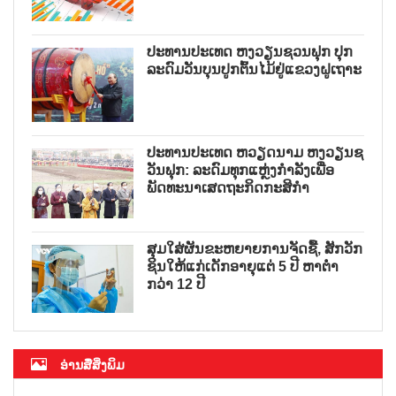
ປະທານປະເທດ ຫງວຽນຊວນຟຸກ ປຸກ
ລະດົມວັນບຸນປູກຕົ້ນໄມ້ຢູ່ແຂວງຝູເຖາະ
ປະທານປະເທດ ຫວຽດນາມ ຫງວຽນຊ
ວັນຟຸກ: ລະດົມທຸກແຫຼ່ງກຳລັງເພື່ອ
ພັດທະນາເສດຖະກິດກະສິກຳ
ສຸມໃສ່ຜັນຂະຫຍາຍການຈັດຊື້, ສັກວັກ
ຊິນໃຫ້ແກ່ເດັກອາຍຸແຕ່ 5 ປີ ຫາຕ່ຳ
ກວ່າ 12 ປີ
ອ່ານສື່ສິ່ງພິມ