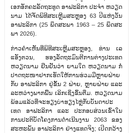
ເອກ​ອັກ​ຄະ​ລັດ​ຖະ​ທູດ​ ອ​າ​ຟະ​ລິ​ກາ ປະ​ຈຳ ຫວຽດ​
ນາມ ໄດ້​ຈັດ​ພ​ິ​ທີ​ສະ​ເຫຼີມ​ສະ​ຫຼອງ 63 ປີ​ແຫ່ງວັນ​
ອາ​ຟະ​ລິ​ກາ (25 ພຶດ​ສະ​ພາ 1963 – 25 ພຶ​ດ​ສະ​
ພາ 2026).
ກ່າວ​ຄຳ​ເຫັນ​ທີ່​ພິ​ທີ​ສະ​ເຫຼີມ​ສະ​ຫຼອງ, ທ່ານ ເລ​
ແອັງ​ຕວນ, ຮອງ​ລັດ​ຖະ​ມົນ​ຕີ​ການ​ຕ່າງ​ປະ​ເທດ
ຫວຽດ​ນາມ ຢືນ​ຢັນ​ວ່າ ຍາມ​ໃດ ຫວຽດ​ນາມ ກໍ່​
ປາດ​ຖະ​ໜາ​ຢາກ​ເຮັດ​ໃຫ້​ການ​ຮ່ວມ​ມື​ຫຼາຍ​ຝ່າຍ​
ກັບ ອາ​ຟະ​ລິ​ກາ ຢູ່ຂັ້ນ 2 ຝ່າຍ, ຫຼາຍ​ຝ່າຍ ແລະ
ລະ​ຫວ່າງ​ພາກ​ພື້ນ ​ເລິກ​ເຊິ່ງ​ຂຶ້​ນ​ຕື່​ມ. ຫວຽດ​ນາມ
ພ້ອມ​ແລ້ວ​ທີ່​ຈະ​ຮຽງ​ບ່າ​ຮຽງ​ໄຫຼ່​ກັບ​ບັນ​ດາ​ປະ​
ເທດ ອາ​ຟະ​ລິ​ກາ ແລະ ປະ​ກອບ​ສ່ວນ​​ເຂົ້າ​ໃນ​
ການ​ປະ​ຕິ​ບັດ​ໂຄງ​ການ​ດຳ​ເນີນ​ງານ 2063 ຂອງ​
ສະ​ຫະ​ພັນ ອາ​ຟະ​ລິ​ກາ ຢ່າງແທດຈິງ; ເປີດກວ້າງ​