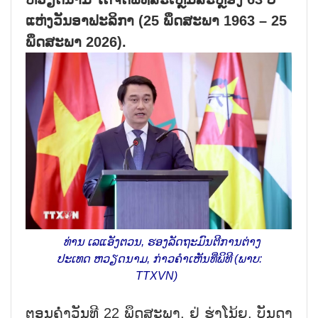
ແຫ່ງວັນອາຟະລິກາ (25 ພຶດສະພາ 1963 – 25
ພຶດສະພາ 2026).
ທ່ານ ເລແອັງຕວນ, ຮອງລັດຖະມົນຕີການຕ່າງ
ປະເທດ ຫວຽດນາມ, ກ່າວຄຳເຫັນທີ່ພິທີ (ພາບ:
TTXVN)
ຕອນ​ຄ່ຳ​ວັນ​ທີ 22 ພຶດ​ສະ​ພາ, ຢູ່ ຮ່າ​ໂນ້ຍ, ​ບັນ​ດາ​