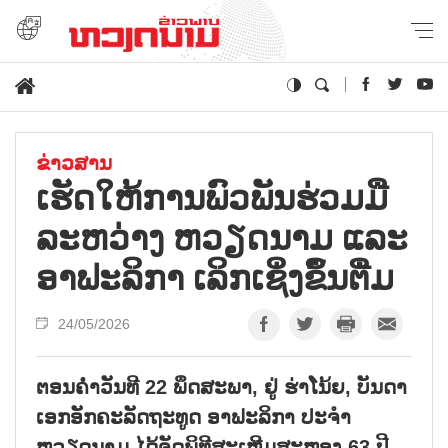
ຂ່າວສານ
ເຮັດໃຫ້ການພົວພັນຮ່ວມມື
ລະຫວ່າງ ຫວຽດນາມ ແລະ
ອາຟະລິກາ ເລິກເຊິ່ງຂຶ້ນຕື່ມ
24/05/2026
ຕອນຄ່ຳວັນທີ 22 ພຶດສະພາ, ຢູ່ ຮ່າໂນ້ຍ, ບັນດາ
ເອກອັກຄະລັດຖະທູດ ອາຟະລິກາ ປະຈຳ
ຫວຽດນາມ ໄດ້ຈັດພິທີສະເຫຼີມສະຫຼອງ 63 ປີ