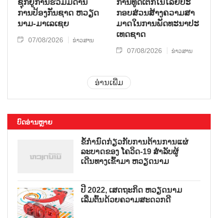
ຊຸກ​ຍູ້​ການ​ຮ່ວມ​ມື​ດ້ານ​
ການ​ທູດ​ເຕັກ​ໂນ​ໂລ​ຢີ​ປະ​
ການ​ປ້ອງ​ກັນ​ຊາດ ຫວຽດ​
ກອບ​ສ່ວນ​ສ້າງ​ຄວາມ​ສາ​
ນາມ-ມາ​ເລ​ເຊຍ
ມາດ​ໃນ​ການ​ພັດ​ທະ​ນາ​ປະ​
ເທດ​ຊາດ
07/08/2026
ຂ່າວສານ
07/08/2026
ຂ່າວສານ
ອ່ານເພີ່ມ
ບົດອ່ານຫຼາຍ
ຂໍ້ກຳນົດກ່ຽວກັບການຕ້ານການແຜ່
ລະບາດຂອງ ໂຄວິດ-19 ສຳລັບຜູ້
ເດີນທາງເຂົ້າມາ ຫວຽດນາມ
ປີ 2022, ເສດຖະກິດ ຫວຽດນາມ
ເລີ່ມຕົ້ນດ້ວຍຄວາມສະດວກດີ