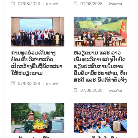
07/08/2026
07/08/2026
ຂ່າວສານ
ຂ່າວສານ
ການ​ທູດ​ຮ່ວມ​ເດີນ​ທາງ​
ຫວຽດ​ນາມ ແລະ ລາວ​
ພ້ອມກັບ​ວິ​ສາ​ຫະ​ກ​ິດ,
ເພີ່ມ​ທະ​ວີ​ການ​ແບ່​ງ​ປັນ​ບົດ​
ເປີດກວ້າງ​ພື້ນ​ຖີ່​ພັດ​ທະ​ນາ​
ຮຽນ​ປະ​ສົບ​ການ​ໃນ​ການ​
ໃຫ້​ຫວຽດ​ນາມ
ຄົ້ນ​ຄ້​ວາ​ວິ​ທະ​ຍາ​ສາດ, ທິດ​
ສະ​ດີ ແລະ ພຶດ​ຕິ​ກຳຕົວ​ຈິງ
07/08/2026
ຂ່າວສານ
07/08/2026
ຂ່າວສານ