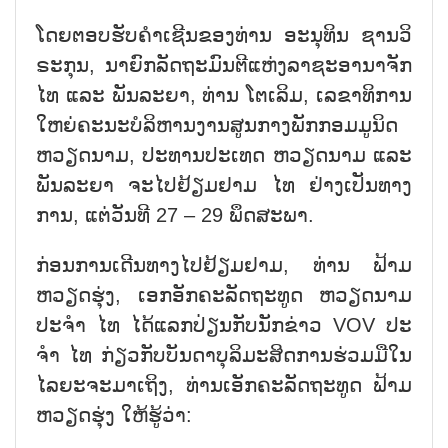
ໂດຍ​ຕອບ​ຮັບ​ຄຳ​ເຊີນ​ຂອງ​ທ່ານ ອະ​ນຸ​ທິນ ຊານ​ວິ​
ຣະ​ກຸນ, ນາ​ຍົກ​ລັດ​ຖະ​ມົນ​ຕີ​ແຫ່ງ​ລາ​ຊະ​ອາ​ນາ​ຈັກ
ໄທ ແລະ ພັນ​ລະ​ຍາ, ທ່ານ ໂຕ​ເລິມ, ເລ​ຂາ​ທິ​ການ​
ໃຫຍ່​ຄະ​ນະ​ບໍ​ລິ​ຫານ​ງານ​ສູນ​ກາງ​ພັກ​ກອມ​ມູ​ນິດ
ຫວຽດ​ນາມ, ປະ​ທານ​ປະ​ເທດ ຫວຽດ​ນາມ ແລະ
ພັນ​ລະ​ຍາ ຈະ​ໄປ​ຢ້ຽມ​ຢາມ ໄທ ຢ່າງ​ເປັນ​ທາງ​
ການ, ແຕ່​ວັນ​ທີ 27 – 29 ພຶດ​ສະ​ພາ.
ກ່ອນ​ການ​ເດີນ​ທາງ​ໄປ​ຢ້ຽມ​ຢາມ, ທ່ານ ຟ້າມ​
ຫວຽດ​ຮຸ່ງ, ເອກ​ອັກ​ຄະ​ລັດ​ຖະ​ທູດ ຫວຽດ​ນາມ
ປະ​ຈຳ ໄທ ໄດ້​ແລກ​ປ່ຽນ​ກັບ​ນັກ​ຂ່າວ VOV ປະ​
ຈຳ ໄທ ກ່ຽວ​ກັບ​ບັນ​ດາ​ບຸ​ລິ​ມະ​ສິດ​ການ​ຮ່ວມ​ມື​ໃນ​
ໄລ​ຍະ​ຈະ​ມາ​ເຖິງ, ທ່ານ​ເອ​ັກ​ຄະ​ລັດ​ຖະ​ທູດ ຟ້າມ​
ຫວຽດຮຸ່ງ ໃຫ້​ຮູ້​ວ່າ: