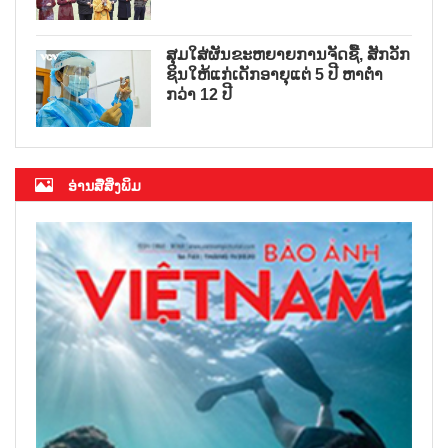
ສຸມໃສ່ຜັນຂະຫຍາຍການຈັດຊື້, ສັກວັກ
ຊິນໃຫ້ແກ່ເດັກອາຍຸແຕ່ 5 ປີ ຫາຕ່ຳ
ກວ່າ 12 ປີ
ອ່ານສື່ສິ່ງພິມ