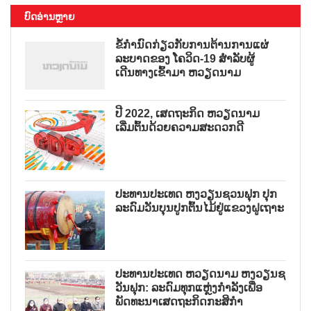
ບົດອ່ານຫຼາຍ
ຂໍ້ກຳນົດກ່ຽວກັບການຕ້ານການແຜ່
ລະບາດຂອງ ໂຄວິດ-19 ສຳລັບຜູ້
ເດີນທາງເຂົ້າມາ ຫວຽດນາມ
ປີ 2022, ເສດຖະກິດ ຫວຽດນາມ
ເລີ່ມຕົ້ນດ້ວຍຄວາມສະດວກດີ
ປະທານປະເທດ ຫງວຽນຊວນຟຸກ ປຸກ
ລະດົມວັນບຸນປູກຕົ້ນໄມ້ຢູ່ແຂວງຝູເຖາະ
ປະທານປະເທດ ຫວຽດນາມ ຫງວຽນຊ
ວັນຟຸກ: ລະດົມທຸກແຫຼ່ງກຳລັງເພື່ອ
ພັດທະນາເສດຖະກິດກະສິກຳ