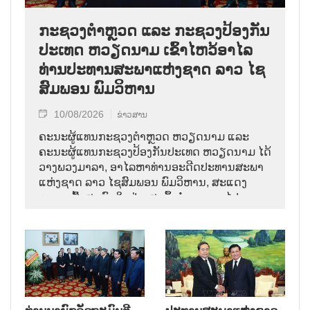
ກະຊວງຕຳຫຼວດ ແລະ ກະຊວງປ້ອງກັນ
ປະເທດ ຫວຽດນາມ ເຂົ້າໄຫວ້ອາໄລ
ທ່ານປະທານສະພາແຫ່ງຊາດ ລາວ ໄຊ
ສົມພອນ ພົມວິຫານ
10/08/2026
ຂ່າວສານ
ຄະນະຜູ້ແທນກະຊວງຕຳຫຼວດ ຫວຽດນາມ ແລະ
ຄະນະຜູ້ແທນກະຊວງປ້ອງກັນປະເທດ ຫວຽດນາມ ໄດ້
ວາງພວງມາລາ, ອາໄລຫາທ່ານອະດີດປະທານສະພາ
ແຫ່ງຊາດ ລາວ ໄຊສົມພອນ ພົມວິຫານ, ສະແດງ
ຄວາມເສົ້າສະຫຼົດໃຈຢ່າງສຸດຊຶ້ງຕໍ່ການຈາກໄປຂອງ
ການນຳຜູ້ຈົງຮັກພັກດີ, ເປັນແບບຢ່າງຂອງພັກ, ລັດ,
ສະພາແຫ່ງຊາດ ແລະ ປະຊາຊົນ ລາວ ບັນດາເຜົ່າ.