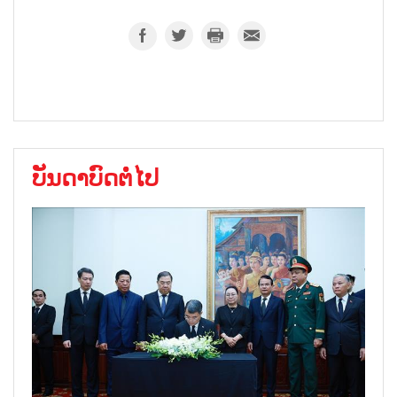
ບັນດາບົດຕໍ່ໄປ