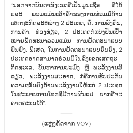
“ນອກ​ຈາກ​ບັນ​ດາ​ຂົງເຂດ​ທີ່​ເປັນ​ມູນ​ເຊື້ອ​ ທີ່​ໄດ້
ແລະ ພວມ​ແມ່ນ​ເສົາ​ຄ້ຳ​ຂອງ​ການ​ຮ່ວມ​ມື​ດ້ານ​
ເສດ​ຖະ​ກິດ​ລະ​ຫວ່າງ 2 ປະ​ເທດ, ຄື: ການ​ລົງ​ທຶນ,
ການ​ຄ້າ, ທ່ອ​ງ​ທ່ຽວ, 2 ປ​ະ​ເທດກໍ່​ແບ່ງ​ປັນ​ເປົ້າ​
ໝາຍ​ພັດ​ທະ​ນາ​ລວມ​ແມ່ນ​ ການ​ພັດ​ທະ​ນາ​ແບບ​
ຍືນ​ຍົງ. ພິ​ເສດ, ໃນ​ການ​ພັດ​ທະ​ນາ​ແບບ​ຍືນ​ຍົງ, 2
ປະ​ເທດ​ອາດ​ສາ​ມາດ​ຮ່ວມ​ມື​ໃນ​ຂົ​ງ​ເຂດ​ເສດ​ຖະ​
ກິດ​ທະ​ເລ, ບັ​ນ​ຫາ​ການ​ປະ​ມົງ ຫຼື ພະ​ລັງ​ງານ​ສີ​
ຂຽວ, ພະ​ລັງ​ງານ​ສະ​ອ​າດ, ກໍ​ຄື​ການ​ຮັບ​ປະ​ກັນ​
ຄວາມ​ໝັ້ນ​ຄົງ​ດ້ານ​ພະ​ລັງ​ງານ​ໃຫ້​ແກ່ 2 ປະ​ເທດ
ໃນ​ສະ​ພາບ​ການ​ໂລກທີ່​ມີ​ການ​ຜັນ​ແປ ​ຍາກ​ທີ່​ຈະ​
ຄາດ​ຄ​ະ​ເນ​ໄດ້”.
(ແຫຼ່ງຄັດຈາກ VOV)