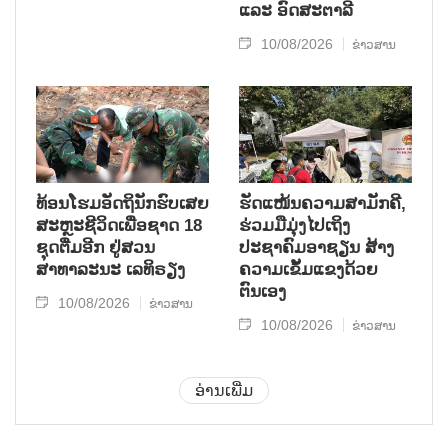
ແລະ ອົດສະຕາລີ
10/08/2026
ຂ່າວສານ
ທ້ອນໂຮມອັດຖິນັກຮົບເສຍ
ຮັດແໜ້ນຄວາມສາມັກຄີ,
ສະຫຼະຊີວິດເພື່ອຊາດ 18
ຮ່ວມມືມຸ່ງໄປເຖິງ
ຊຸດຕື່ມອີກ ຢູ່ສວນ
ປະຊາຄົມອາຊຽນ ສ້າງ
ສາທາລະນະ ເລທິຣຽງ
ຄວາມເຂັ້ມແຂງດ້ວຍ
ຕົນເອງ
10/08/2026
ຂ່າວສານ
10/08/2026
ຂ່າວສານ
ອ່ານເພີ່ມ