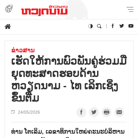
ຂ່າວສານ
ເຮັດໃຫ້ການພົວພັນຄູ່ຮ່ວມມື
ຍຸດທະສາດຮອບດ້ານ
ຫວຽດນາມ - ໄທ ເລິກເຊິ່ງ
ຂຶ້ນຕື່ມ
24/05/2026
ທ່ານ ໂຕເລິມ, ເລຂາທິການໃຫຍ່ຄະນະບໍລິຫານ