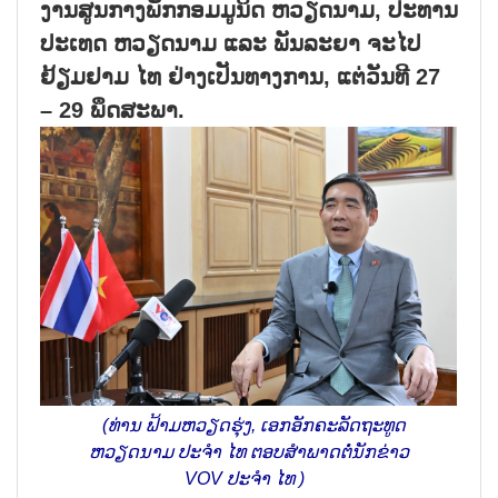
ງານສູນກາງພັກກອມມູນິດ ຫວຽດນາມ, ປະທານ
ປະເທດ ຫວຽດນາມ ແລະ ພັນລະຍາ ຈະໄປ
ຢ້ຽມຢາມ ໄທ ຢ່າງເປັນທາງການ, ແຕ່ວັນທີ 27
– 29 ພຶດສະພາ.
(ທ່ານ ຟ້າມຫວຽດຮຸ່ງ, ເອກອັກຄະລັດຖະທູດ
ຫວຽດນາມ ປະຈຳ ໄທ ຕອບ​ສຳ​ພາດ​ຕໍ່ນັກຂ່າວ
VOV ປະຈຳ ໄທ )