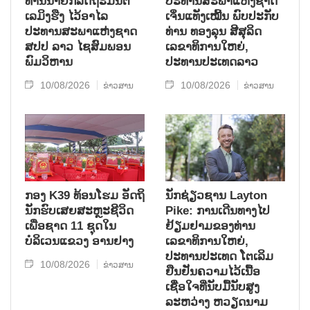
ທ່ານນາຍົກລັດຖະມົນຕີ
ປະທານສະພາແຫ່ງຊາດ
ເລມິງຮືງ ໄວ້ອາໄລ
ເຈິ່ນແທັງເໝີ້ນ ພົບປະກັບ
ປະທານສະພາແຫ່ງຊາດ
ທ່ານ ທອງລຸນ ສີສຸລິດ
ສປປ ລາວ ໄຊສົມພອນ
ເລຂາທິການໃຫຍ່,
ພົມວິຫານ
ປະທານປະເທດລາວ
10/08/2026
10/08/2026
ຂ່າວສານ
ຂ່າວສານ
ກອງ K39 ທ້ອນໂຮມ ອັດຖິ
ນັກຊ່ຽວຊານ Layton
ນັກຮົບເສຍສະຫຼະຊີວິດ
Pike: ການເດີນທາງໄປ
ເພື່ອຊາດ 11 ຊຸດໃນ
ຢ້ຽມຢາມຂອງທ່ານ
ບໍລິເວນແຂວງ ອານຢາງ
ເລຂາທິການໃຫຍ່,
ປະທານປະເທດ ໂຕເລິມ
10/08/2026
ຂ່າວສານ
ຢືນຢັນຄວາມໄວ້ເນື້ອ
ເຊື່ອໃຈທີ່ນັບມື້ນັບສູງ
ລະຫວ່າງ ຫວຽດນາມ